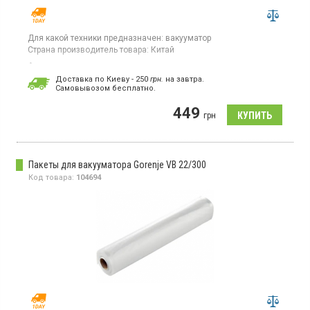
Для какой техники предназначен:
вакууматор
Страна производитель товара:
Китай
Аксессуар для вакууматоров, материал пролипропилен, цвет
прозрачный, размер 28 х 300 см, в комплекте 3 шт
Доставка по Киеву - 250
грн.
на завтра.
Cамовывозом бесплатно.
449
грн
Пакеты для вакууматора Gorenje VB 22/300
Код товара:
104694