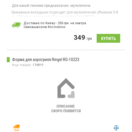
Для какой техники предназначен:
мультипечи
Бумажные вкладыши подходит для мультипечей объемом 5-8
л., 100 шт. в комплекте. Термостойкие (до 240°C).
Универсальное использование. Устойчивые к маслу и воде.
Доставка по Киеву - 250
грн.
на завтра.
Антипригарные. Биораспадаемые. Размеры 20 × 20 × 4,5 см
Cамовывозом бесплатно.
349
грн
Форма для аэрогриля Ringel RG-10223
Код товара:
174819