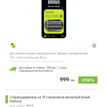
Для какой техники предназначен:
бритвы электрические
Тип:
сетка и режущий блок
Страна производитель товара:
Германия
Сетка и режущий блок Braun Series 3 21B, совместима с
Доставка по Киеву - 250
грн.
1-2 дня.
моделями бритв третьей серии.
Cамовывозом бесплатно.
999
грн
Стаканодержатель на 70 стаканчиков магнитный белый
HotFrost
Код товара:
80676