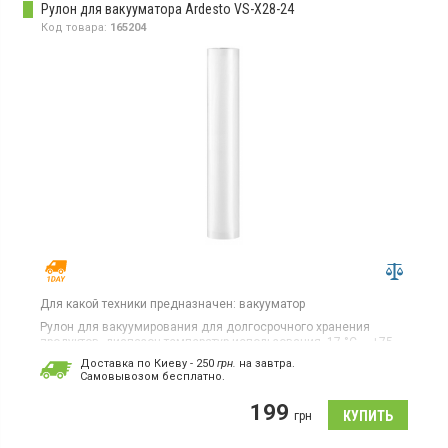
Рулон для вакууматора Ardesto VS-X28-24
Код товара:
165204
Для какой техники предназначен:
вакууматор
Рулон для вакуумирования для долгосрочного хранения
продуктов, диапазон температур использования -17 °C ... +75
°C. Особенности гофрированная поверхность, материал PA/PE.
Доставка по Киеву - 250
грн.
на завтра.
Размеры 28 x 240 см. Габариты брутто: 5х5х28 см. Вес 0.14 кг
Cамовывозом бесплатно.
199
грн