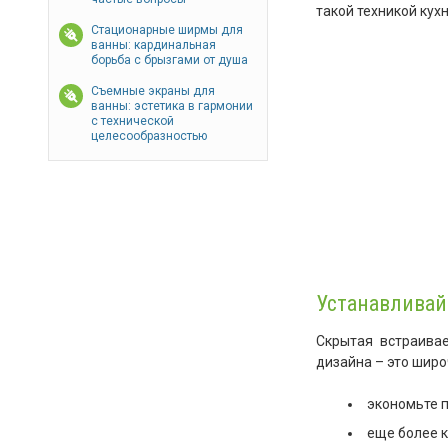
такой техникой кух
Стационарные ширмы для
ванны: кардинальная
борьба с брызгами от душа
Съемные экраны для
ванны: эстетика в гармонии
с технической
целесообразностью
Устанавливай
Скрытая встраива
дизайна – это шир
экономьте п
еще более к