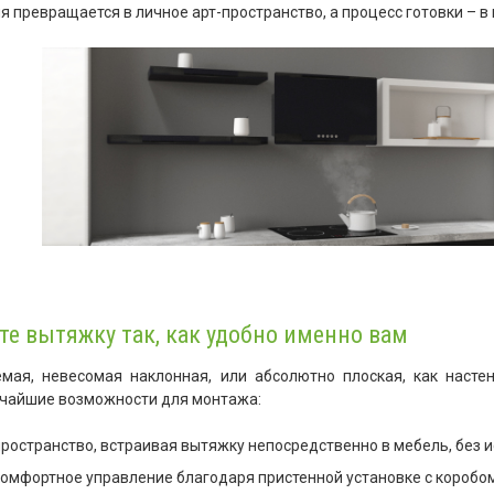
ня превращается в личное арт-пространство, а процесс готовки – в 
те вытяжку так, как удобно именно вам
емая, невесомая наклонная, или абсолютно плоская, как нас
очайшие возможности для монтажа:
ространство, встраивая вытяжку непосредственно в мебель, без 
омфортное управление благодаря пристенной установке с коробом