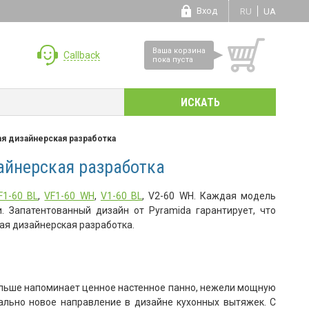
Вход
RU
UA
Ваша корзина
Callback
пока пуста
ая дизайнерская разработка
айнерская разработка
F1-60 BL
,
VF1-60 WH
,
V1-60 BL
, V2-60 WH. Каждая модель
 Запатентованный дизайн от Pyramida гарантирует, что
ая дизайнерская разработка.
льше напоминает ценное настенное панно, нежели мощную
ально новое направление в дизайне кухонных вытяжек. С