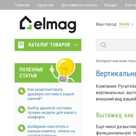
Главная
Гарантия
Доставка и оплата
Кредит
Конт
Киев
Ваш город:
КАТАЛОГ ТОВАРОВ
Интернет-магазин тех
ПОЛЕЗНЫЕ
Вертикальн
СТАТЬИ
Компания Pyramid
Как укомплектовать
вертикальных вытя
душевую систему в вашей
ванной?
внешний вид вашей 
Выбор душевой системы:
лучшие модели для вашего
Вытяжка, как
комфорта
Еще никогда вытяж
Выбираем смеситель в
ванную комнату: ответы на
функциональную те
частые вопросы