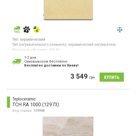
Тип:
керамический
Тип нагревательного элемента:
керамический нагреватель
Мощность обогрева:
500 Вт
Площадь обогрева:
10 кв. м
1-2 дня.
Гарантия:
60 мес
Cамовывозом бесплатно.
Страна производитель товара:
Украина
Бесплатно доставим по Киеву!
Керамический обогреватель мощностью 500 Вт,
3 549
рекомендуемая площадь обогрева 10 м², электронное
грн
управление, термостат, дисплей, настенный монтаж
Teploceramic
TCH RA 1000 (12973)
Код товара:
139908