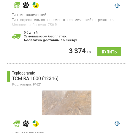
Тип:
металлический
Тип нагревательного элемента:
керамический нагреватель
Мощность обогрева:
750 Вт
Площадь обогрева:
15 кв. м
5-6 дней.
Гарантия:
60 мес
Cамовывозом бесплатно.
Страна производитель товара:
Украина
Бесплатно доставим по Киеву!
Механическое управление, настенный монтаж, клавишный
3 374
выключатель
грн
Teploceramic
TCM RA 1000 (12316)
Код товара:
94621