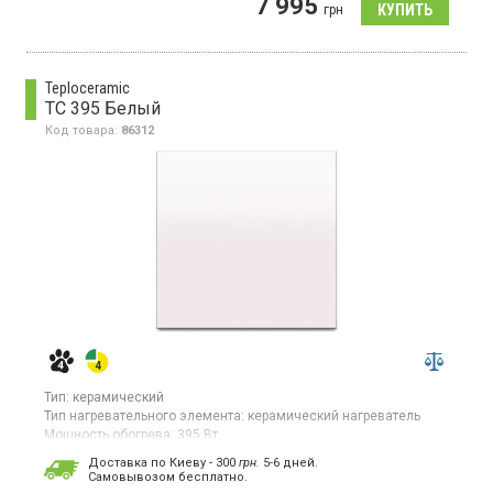
7 995
элемент carbon crystal, температура поверхности 16 °С - 37 °C.
грн
Teploceramic
TC 395 Белый
Код товара:
86312
Тип:
керамический
Тип нагревательного элемента:
керамический нагреватель
Мощность обогрева:
395 Вт
Площадь обогрева:
8 кв. м
Доставка по Киеву - 300
грн.
5-6 дней.
Гарантия:
60 мес
Cамовывозом бесплатно.
Страна производитель товара:
Украина