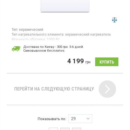
Тип:
керамический
Тип нагревательного элемента:
керамический нагреватель
Мощность обогрева:
1000 Вт
Площадь обогрева:
20 кв. м
Доставка по Киеву - 300
грн.
5-6 дней.
Гарантия:
60 мес
Cамовывозом бесплатно.
Страна производитель товара:
Украина
4 199
Керамическая электронагревательная панель для помещений
грн
до 20 кв.м, настенное крепление
ПЕРЕЙТИ НА СЛЕДУЮЩУЮ СТРАНИЦУ
29
Показывать по: