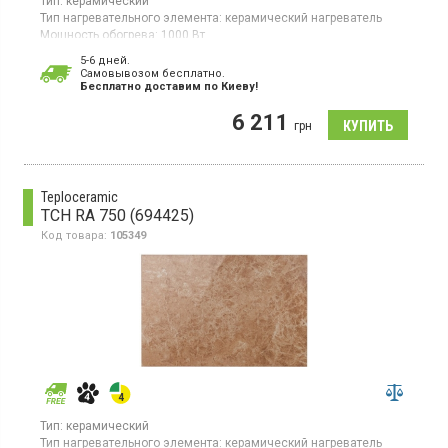
Тип:
керамический
Тип нагревательного элемента:
керамический нагреватель
Мощность обогрева:
1000 Вт
Площадь обогрева:
20 кв. м
5-6 дней.
Гарантия:
60 мес
Cамовывозом бесплатно.
Страна производитель товара:
Украина
Бесплатно доставим по Киеву!
Керамическая электронагревательная панель для помещений
6 211
до 20 кв.м, электронное управление, настенная установка,
грн
дисплей
Teploceramic
TCH RA 750 (694425)
Код товара:
105349
Тип:
керамический
Тип нагревательного элемента:
керамический нагреватель