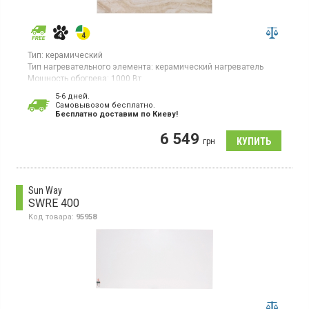
Тип:
керамический
Тип нагревательного элемента:
керамический нагреватель
Мощность обогрева:
1000 Вт
Площадь обогрева:
20 кв. м
5-6 дней.
Гарантия:
60 мес
Cамовывозом бесплатно.
Страна производитель товара:
Украина
Бесплатно доставим по Киеву!
Керамическая электронагревательная панель для помещений
6 549
до 20 кв.м, настенное крепление, конвекция, встроенный
грн
регулятор
Sun Way
SWRE 400
Код товара:
95958