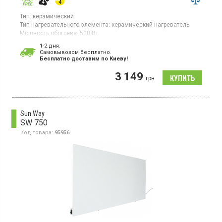
Тип:
керамический
Тип нагревательного элемента:
керамический нагреватель
Мощность обогрева:
500 Вт
Площадь обогрева:
10 кв. м
1-2 дня.
Гарантия:
60 мес
Cамовывозом бесплатно.
Страна производитель товара:
Украина
Бесплатно доставим по Киеву!
Керамическая электронагревательная панель для помещений
3 149
до 10 кв.м, дисплей, электронное управление, настенный
грн
монтаж
Sun Way
SW 750
Код товара:
95956