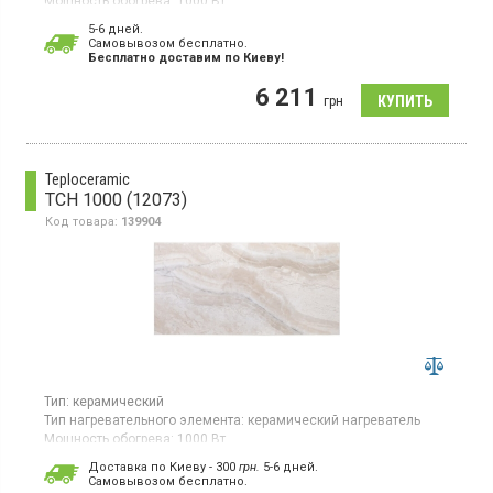
Мощность обогрева:
1000 Вт
Площадь обогрева:
20 кв. м
5-6 дней.
Гарантия:
60 мес
Cамовывозом бесплатно.
Страна производитель товара:
Украина
Бесплатно доставим по Киеву!
Керамическая электронагревательная панель для помещений
6 211
до 20 кв.м, электронное управление, настенная установка,
грн
дисплей
Teploceramic
TCH 1000 (12073)
Код товара:
139904
Тип:
керамический
Тип нагревательного элемента:
керамический нагреватель
Мощность обогрева:
1000 Вт
Площадь обогрева:
20 кв. м
Доставка по Киеву - 300
грн.
5-6 дней.
Гарантия:
60 мес
Cамовывозом бесплатно.