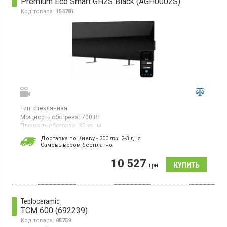
Premium Eco Smart GH2S Black (AGH0002S)
Код товара:
154781
Тип:
стеклянная
Мощность обогрева:
700 Вт
Площадь обогрева:
30 кв. м
Гарантия:
36 мес
Доставка по Киеву - 300
грн.
2-3 дня.
Cамовывозом бесплатно.
Обогреватель, управление по Wi-Fi, климат-контроль,
интеграция с голосовыми помощниками, световая индикация
10 527
состояний
грн
Teploceramic
TCM 600 (692239)
Код товара:
85759