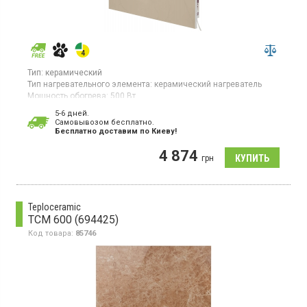
Тип:
керамический
Тип нагревательного элемента:
керамический нагреватель
Мощность обогрева:
500 Вт
Площадь обогрева:
10 кв. м
5-6 дней.
Гарантия:
60 мес
Cамовывозом бесплатно.
Страна производитель товара:
Украина
Бесплатно доставим по Киеву!
Керамический конвектор, максимальная мощность 500 Вт,
4 874
площадь обогрева 10 м2, электронное управление,
грн
дисплей, регулируемый термостат, Smart (Wi-Fi), цвет бежевый
Teploceramic
TCM 600 (694425)
Код товара:
85746