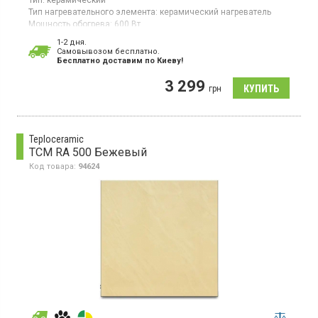
Тип:
керамический
Тип нагревательного элемента:
керамический нагреватель
Мощность обогрева:
600 Вт
Площадь обогрева:
11 кв. м
1-2 дня.
Гарантия:
60 мес
Cамовывозом бесплатно.
Страна производитель товара:
Украина
Бесплатно доставим по Киеву!
Стационарная установка, 1 режим обогрева, кнопка вкл/вкл,
3 299
настенный монтаж
грн
Teploceramic
TCM RA 500 Бежевый
Код товара:
94624