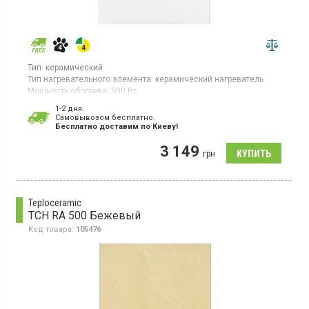
Тип:
керамический
Тип нагревательного элемента:
керамический нагреватель
Мощность обогрева:
500 Вт
Площадь обогрева:
10 кв. м
1-2 дня.
Гарантия:
60 мес
Cамовывозом бесплатно.
Страна производитель товара:
Украина
Бесплатно доставим по Киеву!
Керамическая электронагревательная панель для помещений
3 149
до 10 кв.м, дисплей, электронное управление, настенный
грн
монтаж
Teploceramic
TCH RA 500 Бежевый
Код товара:
105476