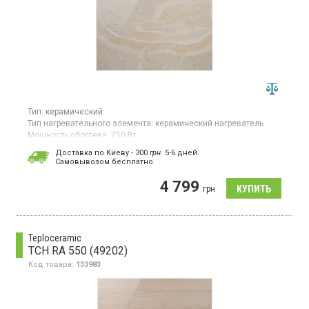
Тип:
керамический
Тип нагревательного элемента:
керамический нагреватель
Мощность обогрева:
750 Вт
Площадь обогрева:
15 кв. м
Доставка по Киеву - 300
грн.
5-6 дней.
Гарантия:
60 мес
Cамовывозом бесплатно.
Страна производитель товара:
Украина
4 799
Керамическая электронагревательная панель для помещений
грн
до 15 кв.м, настенный монтаж, дисплей
Teploceramic
TCH RA 550 (49202)
Код товара:
133983