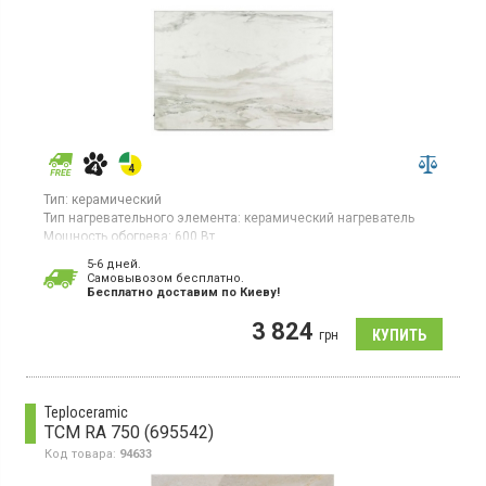
Тип:
керамический
Тип нагревательного элемента:
керамический нагреватель
Мощность обогрева:
600 Вт
Площадь обогрева:
11 кв. м
5-6 дней.
Гарантия:
60 мес
Cамовывозом бесплатно.
Страна производитель товара:
Украина
Бесплатно доставим по Киеву!
Керамическая электронагревательная панель для площадей
3 824
до 11 кв.м, настенный монтаж
грн
Teploceramic
TCM RA 750 (695542)
Код товара:
94633