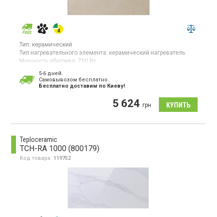
Тип:
керамический
Тип нагревательного элемента:
керамический нагреватель
Мощность обогрева:
750 Вт
Площадь обогрева:
15 кв. м
5-6 дней.
Гарантия:
60 мес
Cамовывозом бесплатно.
Страна производитель товара:
Украина
Бесплатно доставим по Киеву!
Керамическая электронагревательная панель для помещений
5 624
до 15 кв.м, настенный монтаж, дисплей
грн
Teploceramic
TCH-RA 1000 (800179)
Код товара:
119752