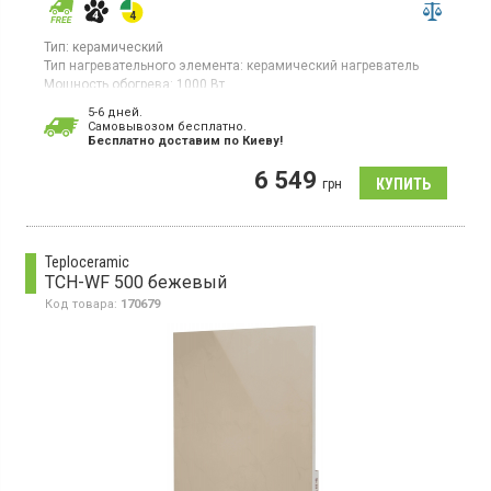
Тип:
керамический
Тип нагревательного элемента:
керамический нагреватель
Мощность обогрева:
1000 Вт
Площадь обогрева:
20 кв. м
5-6 дней.
Гарантия:
60 мес
Cамовывозом бесплатно.
Страна производитель товара:
Украина
Бесплатно доставим по Киеву!
Керамическая электронагревательная панель для помещений
6 549
до 20 кв.м, настенное крепление, конвекция, встроенный
грн
регулятор
Teploceramic
TCH-WF 500 бежевый
Код товара:
170679