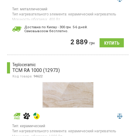
Тип:
металлический
Тип нагревательного элемента:
керамический нагреватель
Мощность обогрева:
400 Вт
Площадь обогрева:
8 кв. м
Доставка по Киеву - 300
грн.
5-6 дней.
Гарантия:
60 мес
Cамовывозом бесплатно.
Страна производитель товара:
Украина
2 889
Электронное управление, дисплей, терморегулятор, цифровой
грн
датчик температуры
Teploceramic
TCM RA 1000 (12973)
Код товара:
94622
Тип:
керамический
Тип нагревательного элемента:
керамический нагреватель