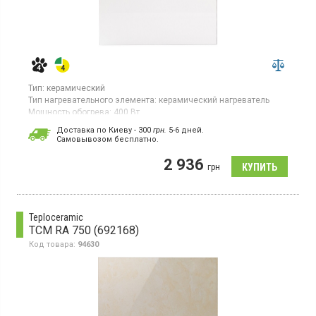
Тип:
керамический
Тип нагревательного элемента:
керамический нагреватель
Мощность обогрева:
400 Вт
Площадь обогрева:
8 кв. м
Доставка по Киеву - 300
грн.
5-6 дней.
Гарантия:
60 мес
Cамовывозом бесплатно.
Страна производитель товара:
Украина
2 936
Стационарная установка, 1 режим, можно использовать в
грн
ванной комнате
Teploceramic
TCM RA 750 (692168)
Код товара:
94630