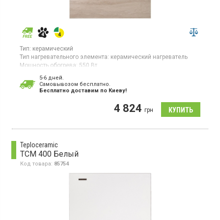
Тип:
керамический
Тип нагревательного элемента:
керамический нагреватель
Мощность обогрева:
550 Вт
Площадь обогрева:
11 кв. м
5-6 дней.
Гарантия:
60 мес
Cамовывозом бесплатно.
Страна производитель товара:
Украина
Бесплатно доставим по Киеву!
Керамическая электронагревательная панель для помещений
4 824
до 11 кв.м, электронное управление, дополнительная
грн
конвекция, терморегулятор
Teploceramic
TCM 400 Белый
Код товара:
85754