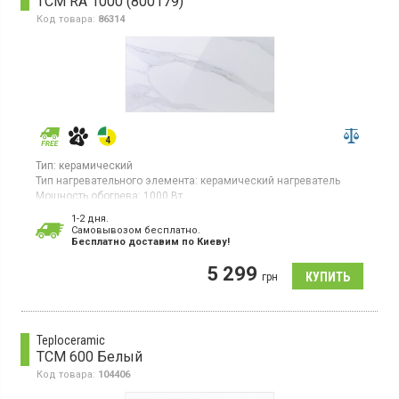
TCM RA 1000 (800179)
Код товара:
86314
Тип:
керамический
Тип нагревательного элемента:
керамический нагреватель
Мощность обогрева:
1000 Вт
Площадь обогрева:
20 кв. м
1-2 дня.
Гарантия:
60 мес
Cамовывозом бесплатно.
Страна производитель товара:
Украина
Бесплатно доставим по Киеву!
Керамическая электронагревательная панель для помещений
5 299
до 20 кв.м, электронное управление, настенная установка,
грн
дисплей
Teploceramic
TCM 600 Белый
Код товара:
104406