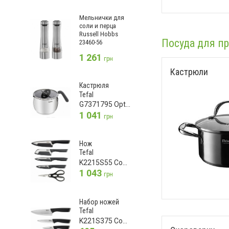
Мельнички для
соли и перца
Russell Hobbs
Посуда для п
23460-56
1 261
грн
Кастрюли
Кастрюля
Tefal
G7371795 Opti Space
1 041
грн
Нож
Tefal
K2215S55 Comfort
1 043
грн
Набор ножей
Tefal
K221S375 Comfort