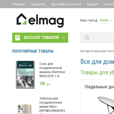
Главная
Гарантия
Доставка и оплата
Кредит
Конт
Киев
Ваш город:
КАТАЛОГ ТОВАРОВ
ПОПУЛЯРНЫЕ ТОВАРЫ
Интернет-магазин тех
Все для до
Соль для
посудомоечной
Товары для у
машины Electrolux
M3GCS201 1 кг
78
грн
Гладильные до
Таблетки для
посудомоечных
машин Wpro
DWTABS24WASHESITES