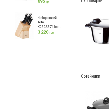
Скороварки
695
грн
Набор ножей
Tefal
K232S574 Ice Force
3 220
грн
Сотейники