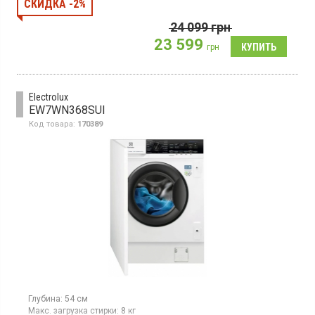
СКИДКА -2%
пара, Soft Drum - инновационный сотовый барабан
24 099
грн
23 599
грн
Electrolux
EW7WN368SUI
Код товара:
170389
Глубина:
54 см
Макс. загрузка стирки:
8 кг