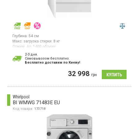
Глубина:
54 см
Макс. загрузка стирки:
8 кг
Отжим, до:
1400 об/мин
Гарантия:
12 мес
2-3 дня.
Страна производитель товара:
Италия
Cамовывозом бесплатно.
Бесплатно доставим по Киеву!
Встраиваемая стиральная машина с фронтальной загрузкой
макс. 8 кг, отжим 1400 об/мин, защита от протечек, обработка
32 998
паром SteamCare, инверторный двигатель.
грн
Whirlpool
BI WMWG 71483E EU
Код товара:
173718