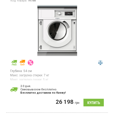
Код товара:
99788
Глубина:
54 см
Макс. загрузка стирки:
7 кг
Макс. загрузка сушки:
5 кг
Отжим, до:
1400 об/мин
2-3 дня.
Гарантия:
12 мес
Cамовывозом бесплатно.
Страна производитель товара:
Польша
Бесплатно доставим по Киеву!
Стирально-сушильная машина, большой цифровой дисплей,
26 198
таймер отсрочки старта, технология 6th Sense, Fresh
грн
Care, Colours 15°, Clean +, блокировка панели управления.