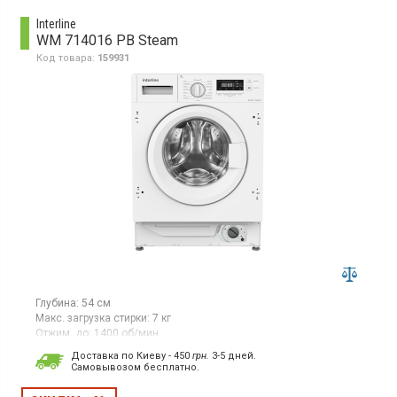
Interline
WM 714016 PB Steam
Код товара:
159931
Глубина:
54 см
Макс. загрузка стирки:
7 кг
Отжим, до:
1400 об/мин
Встраиваемая стиральная машина, загрузка 7 кг, отжим 1400
Доставка по Киеву - 450
грн.
3-5 дней.
об/мин, 16 программ, класс энергопотребления А+++,
Cамовывозом бесплатно.
электронное управление, цифровой дисплей, таймер отсрочки
старта, защита от детей, инверторный двигатель, функция