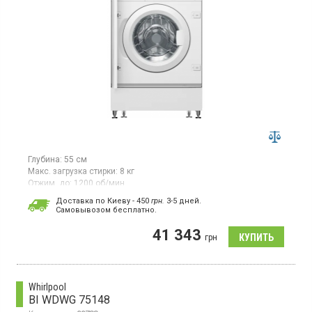
Глубина:
55 см
Макс. загрузка стирки:
8 кг
Отжим, до:
1200 об/мин
Гарантия:
24 мес
Доставка по Киеву - 450
грн.
3-5 дней.
Cамовывозом бесплатно.
Встраиваемая стиральная машина с фронтальной загрузкой
макс. 8 кг, отжим 1200 об/мин, Aquastop, ActiveWater Plus,
41 343
Start/Pause с возможностью добавления белья, SpeedPerfect.
грн
Whirlpool
BI WDWG 75148