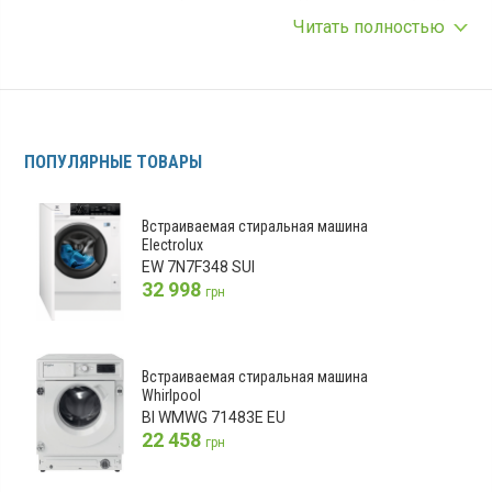
определяющим станет то, чего вы стремитесь добиться в
Читать полностью
итоге.
Итак, начнем с главного. Выбор моделей встраиваемых
стиралок значительно меньше, чем отдельно стоящих. При
этом модели скрытого монтажа в силу своей специфики
имеют только фронтальное исполнение, а традиционные
ПОПУЛЯРНЫЕ ТОВАРЫ
машины могут быть как с фронтальной, так и вертикальной
загрузкой. Но, несмотря на такие отличия, которые больше
говорят в пользу классики, не отмахивайтесь сразу от
Встраиваемая стиральная машина
Electrolux
интегрируемых машин. Они заслуживают особого внимания,
EW 7N7F348 SUI
а их высокая надежность, потребительские характеристики
32 998
грн
и долговечность многие покупатели недооценивают,
считая стоимость машин завышенными.
Самое лучшее – во встраиваемую технику
Встраиваемая стиральная машина
По своей сути, встраиваемые стиральные машины – это
Whirlpool
своеобразный авангард стирального сегмента техники,
BI WMWG 71483E EU
на котором обкатываются все новейшие технические
22 458
грн
решения и разработки
. Лишь в дальнейшем эти новшества
постепенно будут внедряться в отдельно стоящие