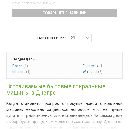
Макс. загрузка сушки:
4 кг
Отжим, до:
1600 об/мин
ТОВАРА НЕТ В НАЛИЧИИ
Тип сушки:
конденсационная
Гарантия:
12 мес
Встраиваемая полногабаритная стирально-сушильная машина
с фронтальной загрузкой рассчитана на 8 кг белья для стирки и
4 кг для сушки. Оснащена инверторным двигателем и
относится к классу энергоэффективности A++ (по новому
29
Показывать по:
стандарту – E или D). Максимальная скорость отжима – 1600
об/мин. Тип сушки – конденсационный.
Подразделы:
Bosch
(1)
Electrolux
(1)
Interline
(1)
Whirlpool
(2)
Встраиваемые бытовые стиральные
машины в Днепре
Когда становится вопрос о покупке новой стиральной
машины, невольно задаешься вопросом: что же лучше
купить – традиционную или встраиваемую? На самом деле
выбор будет проще, чем может показаться сразу. И, если он
никак не связан с ограниченным бюджетом на покупку, то