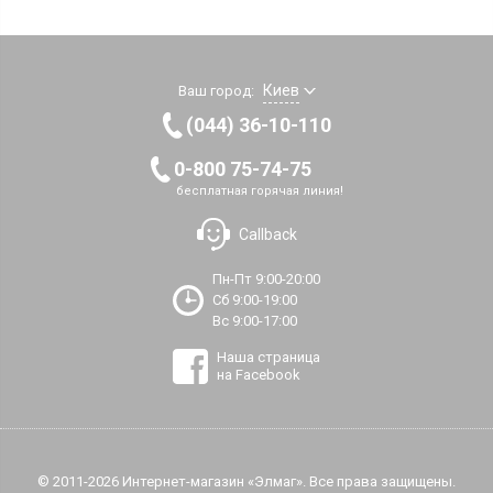
тихим, а их степень долговечности превышает ресурс
подшипников обычных машин. По расчетному сроку
эксплуатации встраиваемые модели ближе к
профессиональному оборудованию для прачечных, чем к
Киев
Ваш город:
бытовым домашним машинам.
(044) 36-10-110
При выборе встраиваемой модели стиралки обращайте
0-800 75-74-75
внимание на габаритные размеры машины по глубине.
бесплатная горячая линия!
Они могут разниться на несколько сантиметров,
которые могут быть критичными при монтаже
. Нужно
Callback
точно согласовать установочные размеры мебельного
шкафа и машины. То есть, если уже мебель изготовлена, то
Пн-Пт 9:00-20:00
необходимо замерять внутренние размеры шкафа и
Сб 9:00-19:00
уточнить у мастера, каких габаритов машину сюда можно
Вс 9:00-17:00
вписать. Оптимальным было бы купить вначале машину, а
Наша страница
потом заказать под нее шкаф. По высоте все машины имеют
на Facebook
стандартный «рост» 82см.
Встраиваемые стиралки в Днепре предлагает добрый
десяток крупных ТЦ, и десятки специализированных
© 2011-2026 Интернет-магазин «Элмаг». Все права защищены.
магазинов. Интернет-магазин ЭлМаг является крупным