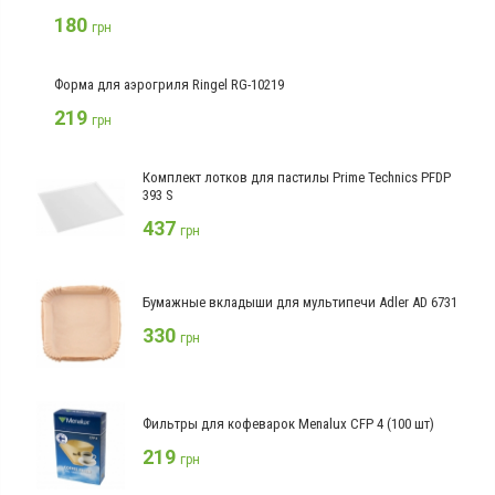
180
грн
Форма для аэрогриля Ringel RG-10219
219
грн
Комплект лотков для пастилы Prime Technics PFDP
393 S
437
грн
Бумажные вкладыши для мультипечи Adler AD 6731
330
грн
Фильтры для кофеварок Menalux CFP 4 (100 шт)
219
грн