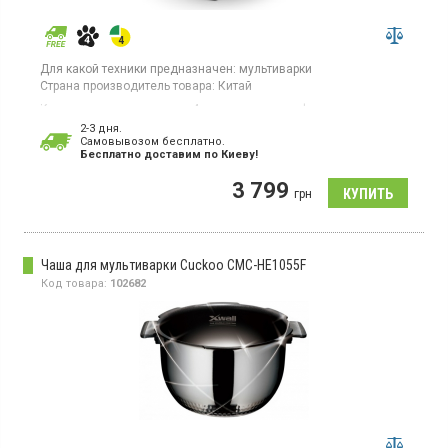
Для какой техники предназначен:
мультиварки
Страна производитель товара:
Китай
Крышка для мультиварки, 4 автоматические функции,
цифровой дисплей, таймер, автоотключение, ручной режим.
2-3 дня.
Cамовывозом бесплатно.
Бесплатно доставим по Киеву!
3 799
грн
Чаша для мультиварки Cuckoo CMC-HE1055F
Код товара:
102682