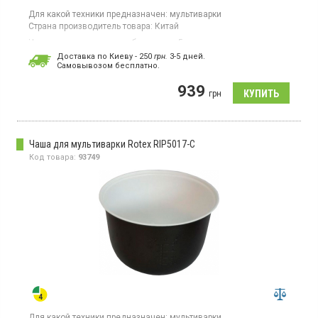
Для какой техники предназначен:
мультиварки
Страна производитель товара:
Китай
Чаша для мультиварок, объем чаши 5л, двухстороннее
антипригарное покрытие чаши, толщина 1,8 мм.
Доставка по Киеву - 250
грн.
3-5 дней.
Cамовывозом бесплатно.
939
грн
Чаша для мультиварки Rotex RIP5017-C
Код товара:
93749
Для какой техники предназначен:
мультиварки