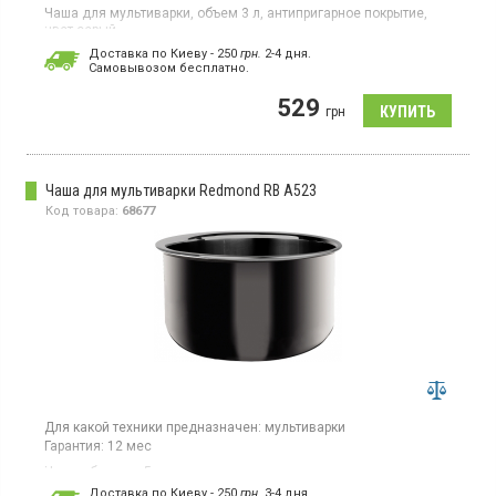
Чаша для мультиварки, объем 3 л, антипригарное покрытие,
цвет серый
Доставка по Киеву - 250
грн.
2-4 дня.
Cамовывозом бесплатно.
529
грн
Чаша для мультиварки Redmond RB A523
Код товара:
68677
Для какой техники предназначен:
мультиварки
Гарантия:
12 мес
Чаша объемом 5 л для приготовления в мультиварке
Доставка по Киеву - 250
грн.
3-4 дня.