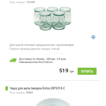
Код товара:
103498
Для какой техники предназначен:
мультиварки
Страна производитель товара:
Китай
Стаканы для мультиварок Rotex RAM02-G для приготовления
йогурта, подходит для всех типов мультиварок и скороварок.
Доставка по Киеву - 250
грн.
2-3 дня.
Cамовывозом бесплатно.
519
грн
Чаша для мультиварки Rotex RIP5018-C
Код товара:
89825