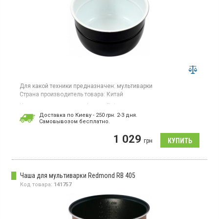
Для какой техники предназначен:
мультиварки
Страна производитель товара:
Китай
Чаша для мультиварок фирмы Rotex.
Доставка по Киеву - 250
грн.
2-3 дня.
Cамовывозом бесплатно.
1 029
грн
Чаша для мультиварки Redmond RB 405
Код товара:
141757