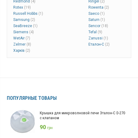
Redmond
(4)
Ringel
(2)
Rotex
(19)
Rowenta
(2)
Russell Hobbs
(1)
Saeco
(1)
Samsung
(2)
Saturn
(1)
SeaBreeze
(1)
Sencor
(18)
Siemens
(4)
Tefal
(9)
WetAir
(7)
Zanussi
(1)
Zelmer
(8)
Еталон-С
(2)
Харків
(2)
ПОПУЛЯРНЫЕ ТОВАРЫ
Крышка для микроволновой печи Эталон-С D-270
с клапаном
90
грн