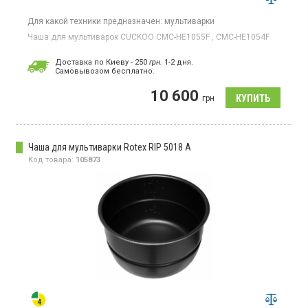
Для какой техники предназначен:
мультиварки
Чаша для мультиварок CUCKOO CMC-HE1055F , CMC-HE1054F
Доставка по Киеву - 250
грн.
1-2 дня.
Cамовывозом бесплатно.
10 600
грн
Чаша для мультиварки Rotex RIP 5018 A
Код товара:
105873