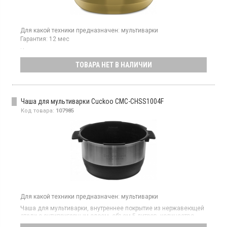
Для какой техники предназначен:
мультиварки
Гарантия:
12 мес
Чаша для мультиварки с керамическим покрытием от
компании ANATO
ТОВАРА НЕТ В НАЛИЧИИ
Чаша для мультиварки Cuckoo CMC-CHSS1004F
Код товара:
107985
Для какой техники предназначен:
мультиварки
Чаша для мультиварки, внутреннее покрытие из нержавеющей
стали с антипригарным слоем, объем 5 литров, количество
порций от 1 до 10, внутренняя разметка, не нагревающиеся