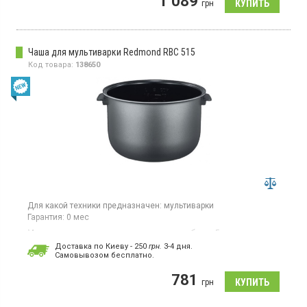
1 089
грн
Чаша для мультиварки Redmond RBC 515
Код товара:
138650
Для какой техники предназначен:
мультиварки
Гарантия:
0 мес
Металлическая чаша для мультиварки, объем: 5 л,
антипригарное керамическое покрытие, толщина стенок чаши
Доставка по Киеву - 250
грн.
3-4 дня.
– 2,3 мм, жаропрочная ручка. Совместимость: RMC-M90
Cамовывозом бесплатно.
781
грн