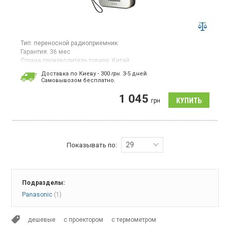
Тип:
переносной радиоприемник
Гарантия:
36 мес
Страна производитель товара:
Китай
Карманный радиоприемник, разъем для наушников,
Доставка по Киеву - 300
грн.
3-5 дней.
светодиодный индикатор настройки
Cамовывозом бесплатно.
1 045
грн
29
Показывать по:
Подразделы:
Panasonic
(1)
дешевые
с проектором
с термометром