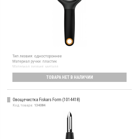
Тип лезвия:
одностороннее
Материал ручки:
пластик
Материал лезвия:
металл
Страна производитель товара:
Китай
ТОВАРА НЕТ В НАЛИЧИИ
Овощечистка с поперечным подвижным лезвием, лезвие из
нержавеющей стали, ручка из пластика
Овощечистка Fiskars Form (1014418)
Код товара:
134084