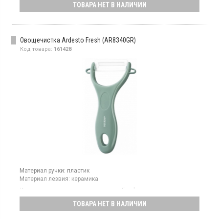
ТОВАРА НЕТ В НАЛИЧИИ
видами лезвий из нержавеющей стали, что делает ее
многофункциональным инструментом для очистки различных
типов овощей, имеет эргономичную ручку, которая
обеспечивает комфорт при использовании.
Овощечистка Ardesto Fresh (AR8340GR)
Код товара:
161428
Материал ручки:
пластик
Материал лезвия:
керамика
Универсальная овощечистка серии Fresh оснащена
керамическим лезвием, которое подходит для очистки как
ТОВАРА НЕТ В НАЛИЧИИ
мягких, так и твердых овощей.