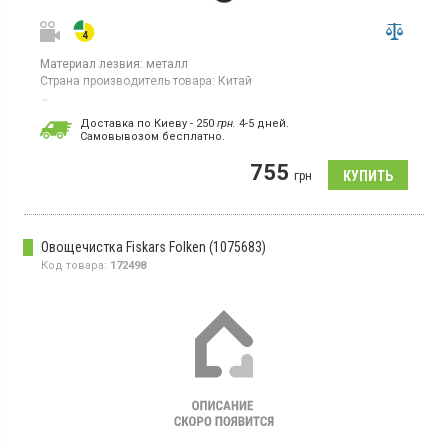
Материал лезвия:
металл
Страна производитель товара:
Китай
Овощечистка с поворотным лезвием, подходит для чистки
овощей и фруктов
Доставка по Киеву - 250
грн.
4-5 дней.
Cамовывозом бесплатно.
755
грн
Овощечистка Fiskars Folken (1075683)
Код товара:
172498