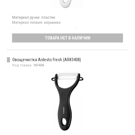
Материал ручки:
пластик
Материал лезвия:
керамика
Универсальная овощечистка серии Fresh оснащена
поперечным керамическим лезвием, что делает ее
ТОВАРА НЕТ В НАЛИЧИИ
эффективной для очистки как мягких, так и твердых овощей,
имеет удобную эргономичную ручку, которая обеспечивает
комфортное использование благодаря петле для
подвешивания инструмент можно легко хранить на кухне.
Овощечистка Ardesto Fresh (AR8340B)
Код товара:
161426