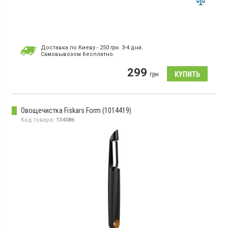
Доставка по Киеву - 250
грн.
3-4 дня.
Cамовывозом бесплатно.
299
грн
Овощечистка Fiskars Form (1014419)
Код товара:
134086