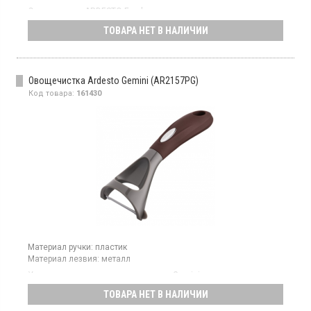
Овощечистка ARDESTO Fresh имеет керамическое лезвие
белого цвета длиной 10 см.
ТОВАРА НЕТ В НАЛИЧИИ
Овощечистка Ardesto Gemini (AR2157PG)
Код товара:
161430
Материал ручки:
пластик
Материал лезвия:
металл
Универсальная овощечистка серии Gemini имеет лезвие из
нержавеющей стали, что делает ее прочной и надежной для
ТОВАРА НЕТ В НАЛИЧИИ
очистки различных овощей, оснащена подвесной петлей, что
позволяет удобно хранить ее на кухне.