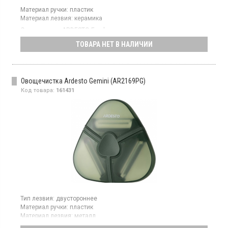
Материал ручки:
пластик
Материал лезвия:
керамика
Овощечистка ARDESTO Fresh имеет керамическое лезвие
белого цвета длиной 10 см.
ТОВАРА НЕТ В НАЛИЧИИ
Овощечистка Ardesto Gemini (AR2169PG)
Код товара:
161431
Тип лезвия:
двустороннее
Материал ручки:
пластик
Материал лезвия:
металл
Универсальная овощечистка серии Gemini оснащена тремя