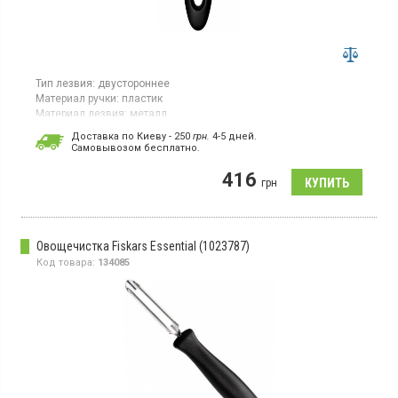
Тип лезвия:
двустороннее
Материал ручки:
пластик
Материал лезвия:
металл
Страна производитель товара:
Китай
Доставка по Киеву - 250
грн.
4-5 дней.
Cамовывозом бесплатно.
Овощечистка, длина 21 см, материал лезвия – нержавеющая
стали, материал ручки - пластик
416
грн
Овощечистка Fiskars Essential (1023787)
Код товара:
134085