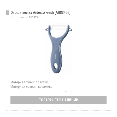
Овощечистка Ardesto Fresh (AR8340G)
Код товара:
161427
Материал ручки:
пластик
Материал лезвия:
керамика
Универсальная овощечистка серии Fresh оснащена
продольным керамическим лезвием, что обеспечивает
ТОВАРА НЕТ В НАЛИЧИИ
высокую эффективность при очистке как мягких, так и жестких
овощей, в частности огурцов и редьки, оборудована
подвесной петлей, что позволяет удобно хранить ее на кухне.