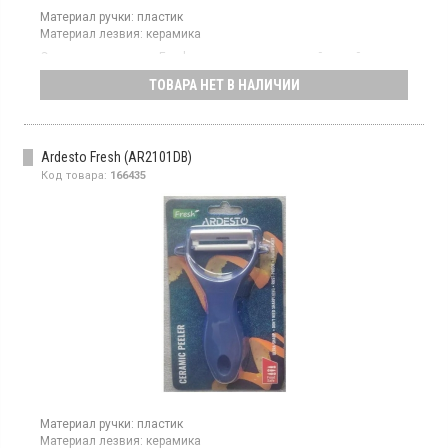
Материал ручки:
пластик
Материал лезвия:
керамика
Овощечистка серии Fresh имеет горизонтальный дизайн и
изготовлена ​​из керамического лезвия, что обеспечивает
ТОВАРА НЕТ В НАЛИЧИИ
эффективную и легкую очистку овощей, подходит для чистки
огурцов, редьки и твердых овощей, возможность мытья в
посудомоечной машине, оснащена подвесной петлей.
Ardesto Fresh (AR2101DB)
Код товара:
166435
Материал ручки:
пластик
Материал лезвия:
керамика