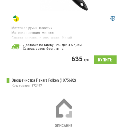
Материал ручки:
пластик
Материал лезвия:
металл
Страна производитель товара:
Китай
Нож с подвижным лезвием для чистки овощей, длина лезвия
Доставка по Киеву - 250
грн.
4-5 дней.
6 см, материал лезвия нержавеющая сталь, ручка из
Cамовывозом бесплатно.
полипропилена
635
грн
Овощечистка Fiskars Folken (1075682)
Код товара:
172497