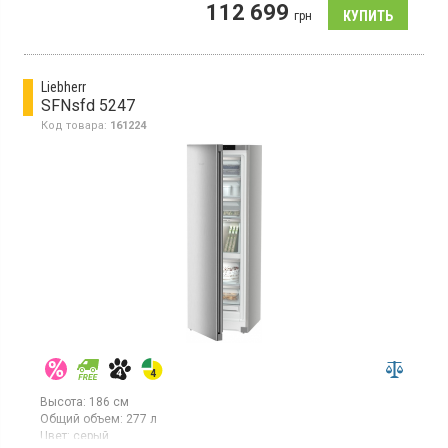
112 699
суперзаморозка, сенсорное
грн
управление, EasyOpen, SoftSystem, BluPerformance, IceTower,
ледогенератор.
Liebherr
SFNsfd 5247
Код товара:
161224
Высота:
186 см
Общий объем:
277 л
Цвет:
серый