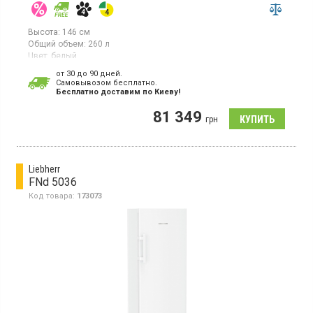
Высота:
146 см
Общий объем:
260 л
Цвет:
белый
Количество компрессоров:
1
от 30 до 90 дней.
Гарантия:
36 мес
Cамовывозом бесплатно.
Страна производитель товара:
Германия
Бесплатно доставим по Киеву!
Вертикальная морозилка с технологией NoFrost, объем
81 349
260л, монохромный ЖК-дисплей, сенсорный дисплей, 1
грн
температурная зона, суперзаморозка, индикатор температуры,
светодиодное освещение.
Liebherr
FNd 5036
Код товара:
173073