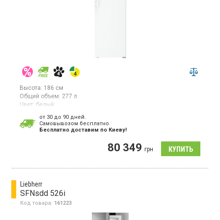
Высота:
186 см
Общий объем:
277 л
Цвет:
белый
Количество компрессоров:
1
от 30 до 90 дней.
Гарантия:
36 мес
Cамовывозом бесплатно.
Страна производитель товара:
Германия
Бесплатно доставим по Киеву!
Морозильный шкаф с системой NoFrost, объем 277 л,
80 349
электронное управление 2,4-дюймовий цветной TFT-дисплей,
грн
дисплей Touch & Swipe, 7 ящиков, ледогенератор,
светодиодное освещение, высота 186 см, цвет белый
Liebherr
SFNsdd 526i
Код товара:
161223