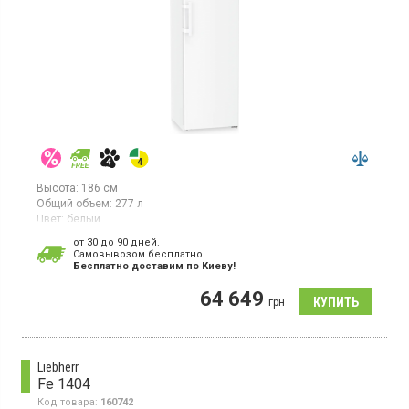
Высота:
186 см
Общий объем:
277 л
Цвет:
белый
Количество компрессоров:
1
от 30 до 90 дней.
Гарантия:
36 мес
Cамовывозом бесплатно.
Страна производитель товара:
Германия
Бесплатно доставим по Киеву!
Морозильная камера NoFrost, объем 277 л, 7 отделений,
64 649
суперзаморозка, электронное управление, технология
грн
BluPerformance.
Liebherr
Fe 1404
Код товара:
160742