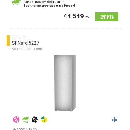
Гарантия:
36 мес
Cамовывозом бесплатно.
Страна производитель товара:
Германия
Бесплатно доставим по Киеву!
Морозильная камера NoFrost, объем 160 л, 4 отделения,
44 549
суперзаморозка, электронное управление.
грн
Liebherr
SFNsfd 5227
Код товара:
158685
Высота:
186 см