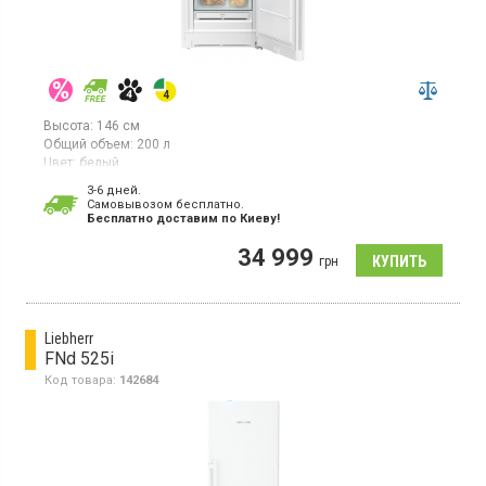
Высота:
146 см
Общий объем:
200 л
Цвет:
белый
Количество компрессоров:
1
3-6 дней.
Гарантия:
36 мес
Cамовывозом бесплатно.
Страна производитель товара:
Германия
Бесплатно доставим по Киеву!
Морозильный шкаф с полезным объемом 193 л, 5 ящиков,
34 999
мощность замораживания 16 кг/сутки, система NoFrost, класс
грн
энергопотребления А+, электронное управление, внутренняя
цифровая индикация температуры, высота 145.5 см, цвет
белый
Liebherr
FNd 525i
Код товара:
142684