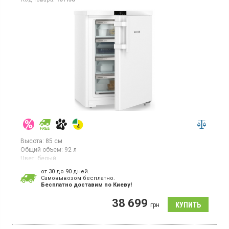
Высота:
85 см
Общий объем:
92 л
Цвет:
белый
Количество компрессоров:
1
от 30 до 90 дней.
Гарантия:
36 мес
Cамовывозом бесплатно.
Страна производитель товара:
Болгария
Бесплатно доставим по Киеву!
Вертикальная морозилка с технологией NoFrost, объем 92л, 1
38 699
температурная зона, суперзаморозка, индикатор температуры,
грн
светодиодное освещение.