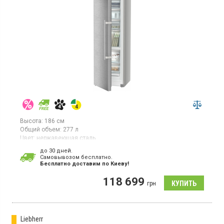
Высота:
186 см
Общий объем:
277 л
Цвет:
нержавеющая сталь
Количество компрессоров:
1
до 30 дней.
Гарантия:
36 мес
Cамовывозом бесплатно.
Страна производитель товара:
Германия
Бесплатно доставим по Киеву!
Отдельностоящая морозилка с технологией NoFrost и IceTower,
118 699
объем 277л, 2,4-дюймовый цветной TFT-дисплей, дисплей
грн
Touch&Swipe, 1 температурная зона, суперзаморозка,
индикатор температуры, светодиодное освещение.
Liebherr