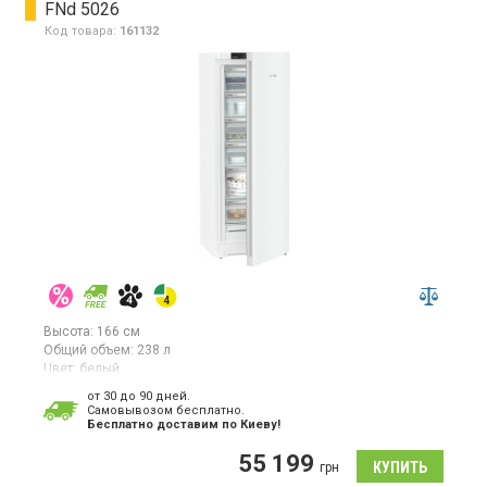
FNd 5026
Код товара:
161132
Высота:
166 см
Общий объем:
238 л
Цвет:
белый
Количество компрессоров:
1
от 30 до 90 дней.
Гарантия:
36 мес
Cамовывозом бесплатно.
Страна производитель товара:
Германия
Бесплатно доставим по Киеву!
Вертикальная морозилка с технологией NoFrost, объем
55 199
238л, монохромный ЖК-дисплей, сенсорный дисплей, 1
грн
температурная зона, суперзаморозка, индикатор температуры,