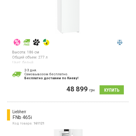
Высота:
186 см
Общий объем:
277 л
Цвет:
белый
Количество компрессоров:
1
2-3 дня.
Гарантия:
36 мес
Cамовывозом бесплатно.
Страна производитель товара:
Германия
Бесплатно доставим по Киеву!
Морозильная камера NoFrost, объем 277 л, 7 отделений,
48 899
суперзаморозка, сенсорное
грн
управление, BluPerformance, EasyOpen.
Liebherr
FNb 465i
Код товара:
161121