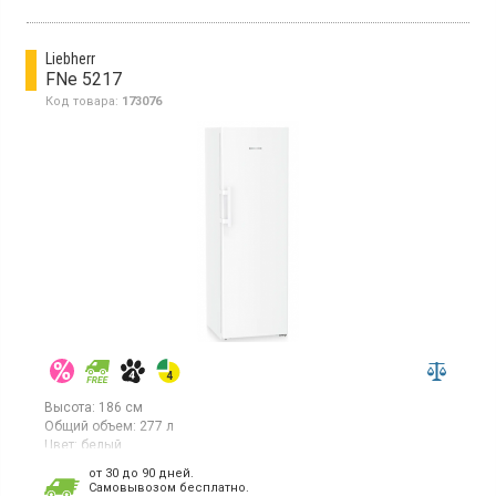
светодиодное освещение.
Liebherr
FNe 5217
Код товара:
173076
Высота:
186 см
Общий объем:
277 л
Цвет:
белый
Количество компрессоров:
1
от 30 до 90 дней.
Гарантия:
36 мес
Cамовывозом бесплатно.