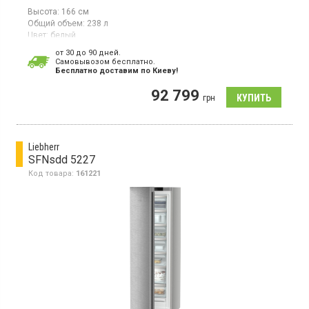
Высота:
166 см
Общий объем:
238 л
Цвет:
белый
Количество компрессоров:
1
от 30 до 90 дней.
Гарантия:
36 мес
Cамовывозом бесплатно.
Страна производитель товара:
Германия
Бесплатно доставим по Киеву!
Вертикальная морозилка с технологией NoFrost и EasyTwist-
92 799
Ice, объем 238л, 2,4-дюймовый цветной TFT-дисплей, дисплей
грн
Touch&Swipe, 1 температурная зона, суперзаморозка,
индикатор температуры, светодиодное освещение.
Liebherr
SFNsdd 5227
Код товара:
161221