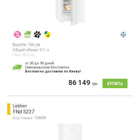
Высота:
166 см
Общий объем:
311 л
Цвет:
белый
Количество компрессоров:
1
от 30 до 90 дней.
Гарантия:
36 мес
Cамовывозом бесплатно.
Страна производитель товара:
Германия
Бесплатно доставим по Киеву!
Вертикальная морозилка с технологией NoFrost, объем
86 149
311л, монохромный ЖК-дисплей, сенсорный дисплей, 1
грн
температурная зона, суперзаморозка, индикатор температуры,
светодиодное освещение.
Liebherr
FNd 5237
Код товара:
173074