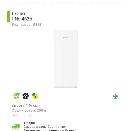
Liebherr
FNd 4625
Код товара:
158681
Высота:
146 см
Общий объем:
200 л
Цвет:
белый
Количество компрессоров:
1
1-2 дня.
Гарантия:
36 мес
Cамовывозом бесплатно.
Страна производитель товара:
Германия
Бесплатно доставим по Киеву!