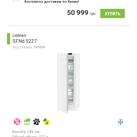
Страна производитель товара:
Германия
Бесплатно доставим по Киеву!
Морозильная камера NoFrost, объем 277 л, 7 отделений,
50 999
суперзаморозка, электронное управление.
грн
Liebherr
SFNd 5227
Код товара:
161014
Высота:
186 см