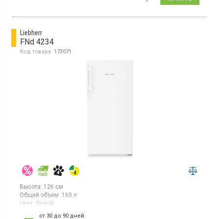
238л, 2,4-дюймовый цветной TFT-дисплей, дисплей
Touch&Swipe, 1 температурная зона, суперзаморозка,
индикатор температуры, светодиодное освещение.
Liebherr
FNd 4234
Код товара:
173071
Высота:
126 см
Общий объем:
160 л
Цвет:
белый
Количество компрессоров:
1
от 30 до 90 дней.