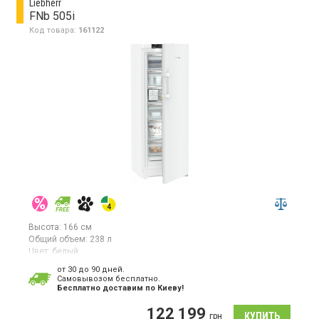
Liebherr
FNb 505i
Код товара:
161122
Высота:
166 см
Общий объем:
238 л
Цвет:
белый
Количество компрессоров:
1
от 30 до 90 дней.
Гарантия:
36 мес
Cамовывозом бесплатно.
Страна производитель товара:
Германия
Бесплатно доставим по Киеву!
Вертикальная морозилка с технологиями
122 199
NoFrost, VarioSpace, EasyTwist-Ice и дверцами BluRoX, объем
грн