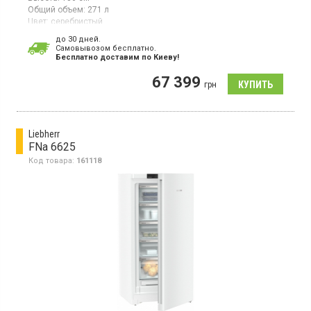
Общий объем:
271 л
Цвет:
серебристый
Количество компрессоров:
1
до 30 дней.
Гарантия:
36 мес
Cамовывозом бесплатно.
Страна производитель товара:
Германия
Бесплатно доставим по Киеву!
Морозильный шкаф с системой NoFrost, объем 271 л, класс
67 399
энергопотребления А++, электронное управление
грн
монохромный ЖК-дисплей, сенсорный дисплей, 7
ящиков, SuperFrost светодиодное освещение
Liebherr
FNa 6625
Код товара:
161118