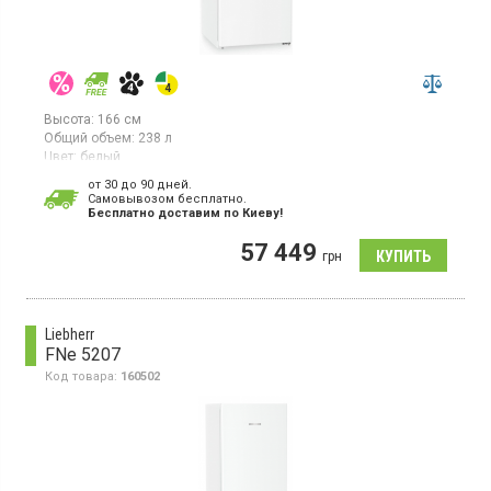
Высота:
166 см
Общий объем:
238 л
Цвет:
белый
Количество компрессоров:
1
от 30 до 90 дней.
Гарантия:
36 мес
Cамовывозом бесплатно.
Страна производитель товара:
Германия
Бесплатно доставим по Киеву!
Морозильная камера NoFrost, объем 238 л, 6 отделений,
57 449
суперзаморозка, электронное управление.
грн
Liebherr
FNe 5207
Код товара:
160502