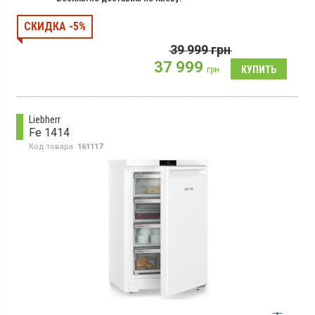
Морозильный шкаф с системой NoFrost, объем 193 л,
СКИДКА -5%
мощность заморозки 16 кг/сутки, суперзаморозка, электронное
управление, LED дисплей, класс А++, защита от детей, 5
отделений
39 999
грн
37 999
грн
Liebherr
Fe 1414
Код товара:
161117