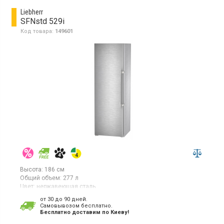
Liebherr
SFNstd 529i
Код товара:
149601
Высота:
186 см
Общий объем:
277 л
Цвет:
нержавеющая сталь
Количество компрессоров:
1
от 30 до 90 дней.
Гарантия:
36 мес
Cамовывозом бесплатно.
Страна производитель товара:
Германия
Бесплатно доставим по Киеву!
Морозильная камера NoFrost, объем 277 л, 7 отделений,