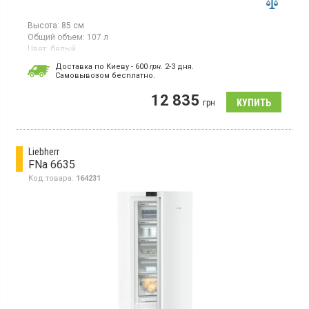
Высота:
85 см
Общий объем:
107 л
Цвет:
белый
Количество компрессоров:
1
Доставка по Киеву - 600
грн.
2-3 дня.
Гарантия:
36 мес
Cамовывозом бесплатно.
Страна производитель товара:
Болгария
12 835
Морозильная камера с технологией SmartFrost, объем 107л, 1
грн
температурная зона, суперзаморозка, индикатор температуры,
светодиодное освещение.
Liebherr
FNa 6635
Код товара:
164231