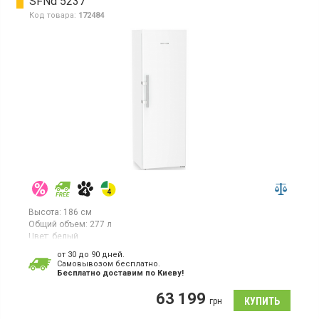
SFNd 5237
Код товара:
172484
Высота:
186 см
Общий объем:
277 л
Цвет:
белый
Количество компрессоров:
1
от 30 до 90 дней.
Гарантия:
36 мес
Cамовывозом бесплатно.
Страна производитель товара:
Германия
Бесплатно доставим по Киеву!
Морозильная камера NoFrost, объем 277 л, 7 отделений,
63 199
суперзаморозка, электронное управление.
грн