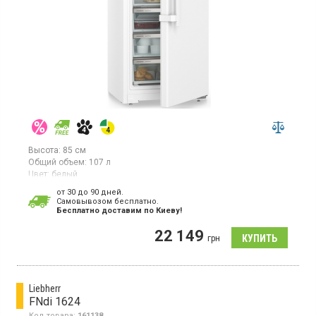
Высота:
85 см
Общий объем:
107 л
Цвет:
белый
Количество компрессоров:
1
от 30 до 90 дней.
Гарантия:
36 мес
Cамовывозом бесплатно.
Страна производитель товара:
Болгария
Бесплатно доставим по Киеву!
Настольный морозильник с технологией SmartFrost, объем
22 149
107л, 1 температурная зона, суперзаморозка, индикатор
грн
температуры, светодиодное освещение.
Liebherr
FNdi 1624
Код товара:
161138