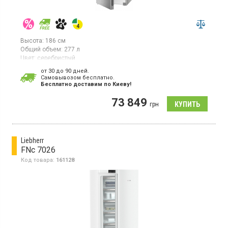
Высота:
186 см
Общий объем:
277 л
Цвет:
серебристый
Количество компрессоров:
1
от 30 до 90 дней.
Гарантия:
36 мес
Cамовывозом бесплатно.
Страна производитель товара:
Германия
Бесплатно доставим по Киеву!
Вертикальная морозилка с технологией NoFrost, объем
73 849
277л, монохромный ЖК-дисплей, сенсорный дисплей, 1
грн
температурная зона, суперзаморозка, индикатор температуры,
светодиодное освещение.
Liebherr
FNc 7026
Код товара:
161128