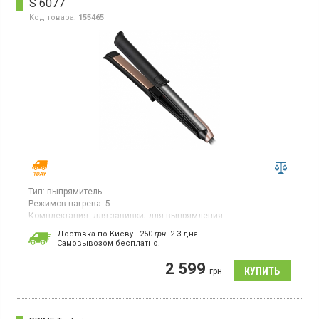
S 6077
Код товара:
155465
Тип:
выпрямитель
Режимов нагрева:
5
Комплектация:
для завивки;
для выпрямления
Страна производитель товара:
Китай
Доставка по Киеву - 250
грн.
2-3 дня.
Cамовывозом бесплатно.
Стайлер, для выпрямления и завивки волос, 5 температурных
режимов, быстрый нагрев за 20 сек, пластины с керамическим
2 599
покрытием с турмалином, блокировка пластин, вращение
грн
шнура, чехол для хранения, термостойкая рукавица, холодный
наконечник, автоотключение.