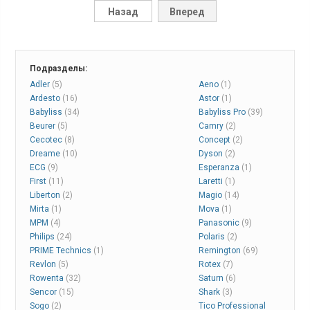
Назад
Вперед
Подразделы:
Adler
(5)
Aeno
(1)
Ardesto
(16)
Astor
(1)
Babyliss
(34)
Babyliss Pro
(39)
Beurer
(5)
Camry
(2)
Cecotec
(8)
Concept
(2)
Dreame
(10)
Dyson
(2)
ECG
(9)
Esperanza
(1)
First
(11)
Laretti
(1)
Liberton
(2)
Magio
(14)
Mirta
(1)
Mova
(1)
MPM
(4)
Panasonic
(9)
Philips
(24)
Polaris
(2)
PRIME Technics
(1)
Remington
(69)
Revlon
(5)
Rotex
(7)
Rowenta
(32)
Saturn
(6)
Sencor
(15)
Shark
(3)
Sogo
(2)
Tico Professional