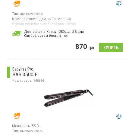
Тип:
выпрямитель
Комплектация:
для выпрямления
Страна производитель товара:
Китай
Утюжок для выпрямления волос, максимальная температура
Доставка по Киеву - 250
грн.
2-3 дня.
нагрева 215ºС, быстрый нагрев за 30 сек, пластины с
Cамовывозом бесплатно.
керамическим покрытием, плавающие пластины 110 мм,
вращение шнура, универсальное напряжение.
870
грн
Babyliss Pro
BAB 3500 E
Код товара:
146696
Мощность:
55 Вт
Тип:
выпрямитель