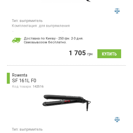
Тип:
выпрямитель
Комплектация:
для выпрямления
Выравниватель волос имеет 9 температурных режимов с
диапазоном нагрева от 150 до 230 °C, устройство оснащено
Доставка по Киеву - 250
грн.
2-3 дня.
усовершенствованными керамическими пластинами Ultra,
Cамовывозом бесплатно.
которые обеспечивают равномерный нагрев и уменьшают риск
повреждения волос.
1 705
грн
Rowenta
SF 161L F0
Код товара:
142516
Тип:
выпрямитель