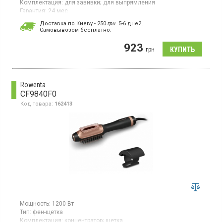
Комплектация:
для завивки;
для выпрямления
Гарантия:
24 мес
Страна производитель товара:
Китай
Доставка по Киеву - 250
грн.
5-6 дней.
Cамовывозом бесплатно.
Щипцы для завивки и выпрямления, керамическое
турмалиновое покрытие пластин, температура нагрева 200 °С,
923
время нагрева 60 сек, LED индикация нагрева, вращение
грн
шнура, система блокировки, термоизолированный наконечник.
Rowenta
CF9840F0
Код товара:
162413
Мощность:
1200 Вт
Тип:
фен-щетка
Комплектация:
концентратор;
щетка