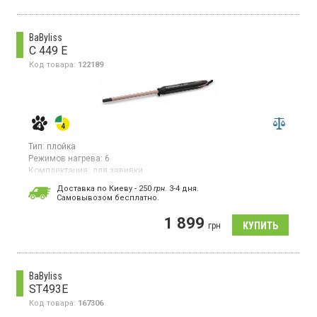
BaByliss
C 449 E
Код товара:
122189
Тип:
плойка
Режимов нагрева:
6
Комплектация:
для завивки
Гарантия:
36 мес
Доставка по Киеву - 250
грн.
3-4 дня.
Страна производитель товара:
Болгария
Cамовывозом бесплатно.
Плойка для волос, для завивики, 6 температурных режимов ,
1 899
диаметр 10 мм, покрытие кварц-керамика, LED дисплей с
грн
белой подсветкой, вращающийся шнур, термозащитная
перчатка, термоустойчивый коврик.
BaByliss
ST493E
Код товара:
167306