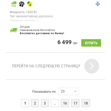
Мощность:
1500 Вт
Тип:
мультистайлер для волос
Режимов нагрева:
3
Комплектация:
щетка;
для завивки
3-4 дня.
Cамовывозом бесплатно.
Стайлер мощностью 1500 Вт оснащен керамическим
Бесплатно доставим по Киеву!
нагревательным элементом с кератиновым покрытием, что
обеспечивает бережный уход за волосами.
6 499
грн
ПЕРЕЙТИ НА СЛЕДУЮЩУЮ СТРАНИЦУ
29
Показывать по:
1
2
3
…
16
17
18