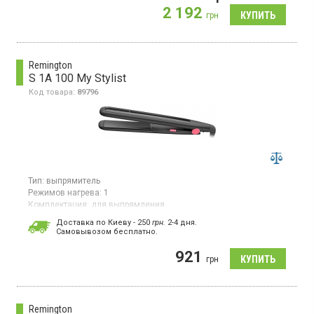
создания локонов и волн.
2 192
грн
Remington
S 1A 100 My Stylist
Код товара:
89796
Тип:
выпрямитель
Режимов нагрева:
1
Комплектация:
для выпрямления
Страна производитель товара:
Китай
Доставка по Киеву - 250
грн.
2-4 дня.
Cамовывозом бесплатно.
Выпрямитель, индикация включения, термоизолированный
наконечник, автоотключение
921
грн
Remington