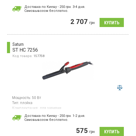
Гарантия:
24 мес
Доставка по Киеву - 250
грн.
3-4 дня.
Cамовывозом бесплатно.
Фен-щетка мощностью 1200 Вт имеет две скорости и два
режима нагрева, что позволяет адаптировать его работу под
2 707
разные потребности. Основные функции включают
грн
выравнивание, создание волн и сушку волос. Прибор
выполнен в черном цвете и оснащен ионным
кондиционированием, что помогает уменьшить статичность
волос и сохранять их здоровый вид.
Saturn
ST HC 7256
Код товара:
157758
Мощность:
50 Вт
Тип:
плойка
Комплектация:
для завивки
Плойка для завивки волос, диаметр 19 мм, керамическое
Доставка по Киеву - 250
грн.
1-2 дня.
покрытие насадки, световой индикатор, петля для
Cамовывозом бесплатно.
подвешивания.
575
грн