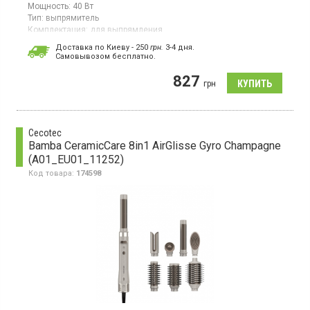
Мощность:
40 Вт
Тип:
выпрямитель
Комплектация:
для выпрямления
Щипцы-утюжок для выпрямления, керамическое покрытие
Доставка по Киеву - 250
грн.
3-4 дня.
пластин, светодиодная индикация температуры, функция
Cамовывозом бесплатно.
LOCK, автоотключение, поворотный шнур.
827
грн
Cecotec
Bamba CeramicCare 8in1 AirGlisse Gyro Champagne
(A01_EU01_11252)
Код товара:
174598