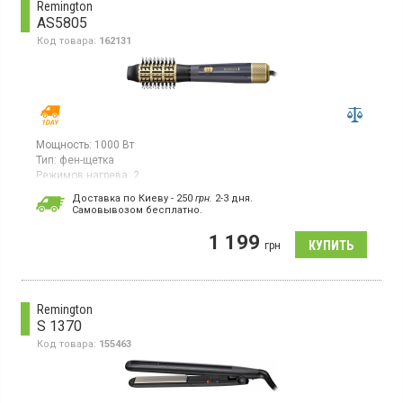
Remington
AS5805
Код товара:
162131
Мощность:
1000 Вт
Тип:
фен-щетка
Режимов нагрева:
2
Комплектация:
концентратор;
щетка
Доставка по Киеву - 250
грн.
2-3 дня.
Cамовывозом бесплатно.
Фен-щетка имеет мощность 1000 Вт и предназначена для
расчесывания волос, оснащена такими функциями, как
1 199
ионизация, кондиционирование и холодное обдувание.
грн
Покрытие нагревательного элемента выполнено из керамики,
что обеспечивает равномерное распределение тепла. Фен-
щетка поддерживает 2 температурных режима для настройки
оптимального уровня нагрева при использовании.
Remington
S 1370
Код товара:
155463