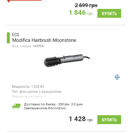
скорости, 4 насадки, режим Care обеспечивает оптимальную
2 699
грн
температуру сушки, петелька для подвешивания
1 846
грн
ECG
Modifica Hairbrush Moonstone
Код товара:
169758
Мощность:
1200 Вт
Тип:
фен-щетка с вращением
Режимов нагрева:
2
Комплектация:
для завивки;
для спиральной укладки
Доставка по Киеву - 250
грн.
2-3 дня.
Cамовывозом бесплатно.
Фен-щетка с вращением мощностью 1200 Вт,
предназначенная для сушки и укладки волос, создания
1 428
локонов.
грн