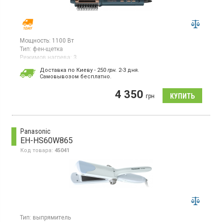
Мощность:
1100 Вт
Тип:
фен-щетка
Режимов нагрева:
3
Комплектация:
щетка
Доставка по Киеву - 250
грн.
2-3 дня.
Cамовывозом бесплатно.
Фен-щетка мощностью 1100 Вт с керамическим
нагревательным элементом и защитой от перегрева. Имеет три
4 350
скоростных и три температурных режима, а также функции
грн
ионизации и холодного обдува. Оснащен съемной решеткой,
отдельной регулировкой температуры и потока воздуха. Длина
шнура – ​​1,8 м. Изготовлен в черном цвете с золотыми
элементами.
Panasonic
EH-HS60W865
Код товара:
45041
Тип:
выпрямитель