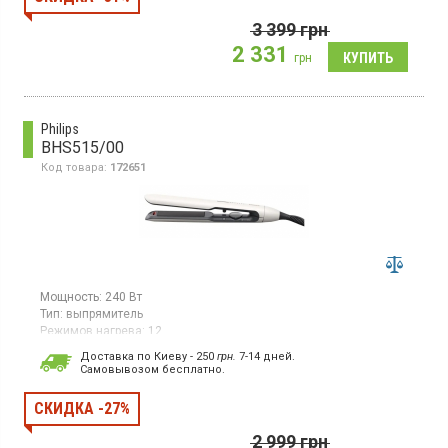
пластин 25 x 105 мм, автоматическое выключение после 30
минут, время разогрева 30 сек., плавающие пластины,
3 399
грн
материал пластин керамика с аргановым маслом, блокировка
2 331
пластин, индикатор готовности к работе.
грн
Philips
BHS515/00
Код товара:
172651
Мощность:
240 Вт
Тип:
выпрямитель
Режимов нагрева:
12
Комплектация:
Доставка по Киеву - 250
грн.
7-14 дней.
для завивки;
для выпрямления;
для спиральной укладки
Cамовывозом бесплатно.
Гарантия:
24 мес
Выпрямитель для волос мощностью 240 Вт имеет регулировку
СКИДКА -27%
температуры и более 10 режимов нагрева. Пластины с
керамическим покрытием подходят для выравнивания волос,
2 999
грн