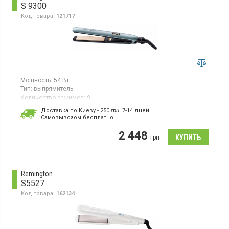
S 9300
Код товара:
121717
Мощность:
54 Вт
Тип:
выпрямитель
Количество режимов:
9
Комплектация:
для выпрямления
Доставка по Киеву - 250
грн.
7-14 дней.
Гарантия:
60 мес
Cамовывозом бесплатно.
Страна производитель товара:
Китай
2 448
Выпрямитель для волос, цифровой дисплей, режим быстрого
грн
нагрева TurboBoost, тонкие пластины для длинных волос
110x25 мм, покрытие пластин усовершенствованная
керамика, автоматическое отключение
Remington
S5527
Код товара:
162134