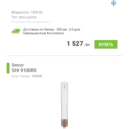
Мощность:
1000 Вт
Тип:
фен-щетка
Количество режимов:
2
Комплектация:
Доставка по Киеву - 250
грн.
2-3 дня.
концентратор;
щетка;
для завивки;
для выпрямления
Cамовывозом бесплатно.
Страна производитель товара:
Китай
1 527
Фен-щетка, 7 сменных насадок, 2 уровня настройки
грн
температуры, функция ионизации с антистатическим
эффектом, вращающийся на 360° сетевой кабель, цвет
черный/красный.
Sencor
SHI 9100RS
Код товара:
169245