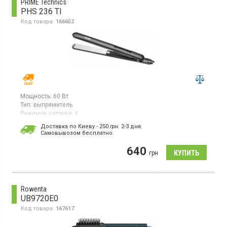
PRIME Technics
PHS 236 TI
Код товара:
166652
Мощность:
60 Вт
Тип:
выпрямитель
Режимов нагрева:
6
Комплектация:
для выпрямления
Доставка по Киеву - 250
грн.
2-3 дня.
Cамовывозом бесплатно.
Выпрямитель волос типа щипцов имеет титановое покрытие
пластин шириной 26 мм. Мощность составляет 60 Вт.
640
Температура нагрева регулируется в диапазоне 150–230°C,
грн
предусмотрено 6 температурных режимов. Оснащен LED-
индикацией и автоматическим отключением. Имеет
поворотный на 360 шнур длиной 2 м, петлю для подвешивания.
Питание – от сети. Цвет – черный.
Rowenta
UB9720E0
Код товара:
167617