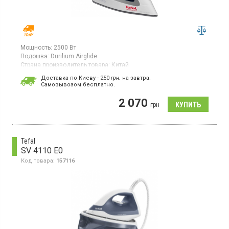
Мощность:
2500 Вт
Подошва:
Durilium Airglide
Страна производитель товара:
Китай
Утюг, противокапельная система, паровой удар, вертикальное
Доставка по Киеву - 250
грн.
на завтра.
отпаривание, функция самоочистки, функция разбрызгивания
Cамовывозом бесплатно.
воды.
2 070
грн
Tefal
SV 4110 E0
Код товара:
157116