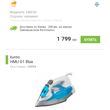
Мощность:
2400 Вт
Подошва:
керамика
Страна производитель товара:
Китай
Утюг, керамическая подошва, вертикальное отпаривание,
Доставка по Киеву - 250
грн.
на завтра.
наконечник тройной точности
, распыление воды, система
Cамовывозом бесплатно.
"капля-стоп", защита от накипи, самоочистка, автоотключение.
1 799
грн
Kumtel
HMU-01 Blue
Код товара:
168358