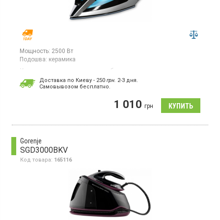
Мощность:
2500 Вт
Подошва:
керамика
Утюг, керамическая подошва, объем резервуара для воды -
340 мл, высокая мощность пара, вертикальное отпаривание,
Доставка по Киеву - 250
грн.
2-3 дня.
противокапельная система, система самоочистки
Cамовывозом бесплатно.
1 010
грн
Gorenje
SGD3000BKV
Код товара:
165116