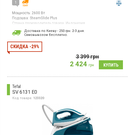
1
Мощность:
2600 Вт
Подошва:
SteamGlide Plus
Страна производитель товара:
Индонезия
Утюг, подошва SteamGlide Plus, паровой удар, система "капля
Доставка по Киеву - 250
грн.
2-3 дня.
стоп", защита от накипи, самоочистка, вращение шнура на 360
Cамовывозом бесплатно.
градусов.
СКИДКА -29%
3 399
грн
2 424
грн
Tefal
SV 6131 E0
Код товара:
123320