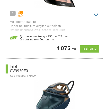
1
Мощность:
3500 Вт
Подошва:
Durilium Airglide Autoclean
Страна производитель товара:
Франция
Утюг, материал подошвы Durilium Airglide Autoclean,
Доставка по Киеву - 250
грн.
2-3 дня.
автоотключение, система самоочистки, защита от накипи.
Cамовывозом бесплатно.
4 075
грн
Tefal
GV9920E0
Код товара:
173609