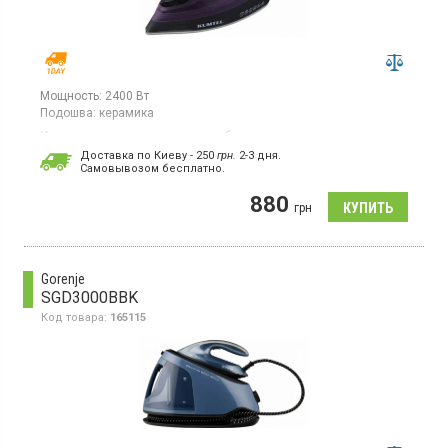
Мощность:
2400 Вт
Подошва:
керамика
Утюг, керамическая подошва, объем резервуара для воды -
340 мл, постоянная подача пара - 25 г/мин, высокая мощность
Доставка по Киеву - 250
грн.
2-3 дня.
пара, вертикальное отпаривание, противокапельная система,
Cамовывозом бесплатно.
система самоочистки, защита от перегрева.
880
грн
Gorenje
SGD3000BBK
Код товара:
165115