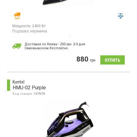
Мощность:
2400 Вт
Подошва:
керамика
Утюг, керамическая подошва, объем резервуара для воды -
340 мл, постоянная подача пара - 25 г/мин, высокая мощность
Доставка по Киеву - 250
грн.
2-3 дня.
пара, вертикальное отпаривание, противокапельная система,
Cамовывозом бесплатно.
система самоочистки, защита от перегрева.
880
грн
Kumtel
HMU-02 Purple
Код товара:
147674