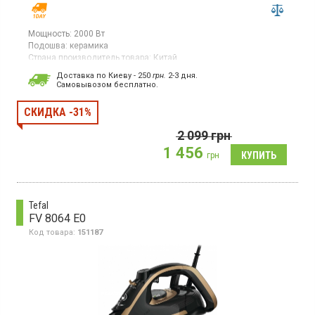
Мощность:
2000 Вт
Подошва:
керамика
Страна производитель товара:
Китай
Утюг, керамическая подошва, вертикальное отпаривание,
Доставка по Киеву - 250
грн.
2-3 дня.
система "капля-стоп",
наконечник тройной точности
, защита от
Cамовывозом бесплатно.
накипи
СКИДКА -31%
2 099
грн
1 456
грн
Tefal
FV 8064 E0
Код товара:
151187