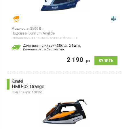
Мощность:
2500 Вт
Подошва:
Durilium Airglide
Страна производитель товара:
Франция
Утюг с паром, вертикальное отпаривание, спрей, желобок в
Доставка по Киеву - 250
грн.
2-3 дня.
носике утюга, автоматическое отключение, капля-стоп, защита
Cамовывозом бесплатно.
от накипи, удобная рукоятка.
2 190
грн
Kumtel
HMU-02 Orange
Код товара:
168360