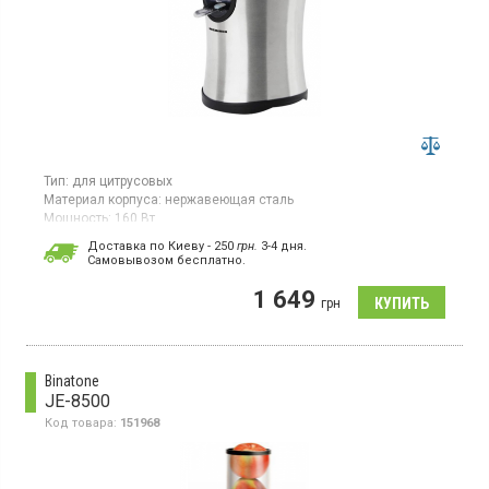
Тип:
для цитрусовых
Материал корпуса:
нержавеющая сталь
Мощность:
160 Вт
Цитрус-пресс с механическим управлением и мощностью 160
Доставка по Киеву - 250
грн.
3-4 дня.
Вт. Имеет горизонтальный шнек, одну скорость и резервуар для
Cамовывозом бесплатно.
жмыха объемом 0,5 л.
1 649
грн
Binatone
JE-8500
Код товара:
151968