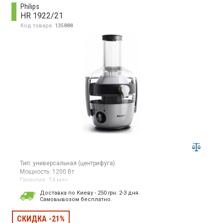
Philips
HR 1922/21
Код товара:
135888
Тип:
универсальная (центрифуга)
Мощность:
1200 Вт
Гарантия:
24 мес
Страна производитель товара:
Китай
Доставка по Киеву - 250
грн.
2-3 дня.
Cамовывозом бесплатно.
Универсальная соковыжималка, мощность 1200 Вт, 2
скорости, диаметр отверстия 80 мм, емкость для сока
объемом 1 л, емкость для жмыха объемом 2.1 л, цвет
СКИДКА -21%
металлический