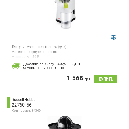
Тип:
универсальная (центрифуга)
Материал корпуса:
пластик
Мощность:
150 Вт
Страна производитель товара:
Китай
Доставка по Киеву - 250
грн.
1-2 дня.
Cамовывозом бесплатно.
Соковыжималка, мощность 150 Вт, емкость для мякоти: 0,55 л,
емкость для сока: 0,7 л, частота вращения 60 об/мин, защита
1 568
от перегрева, материал корпуса: пластик.
грн
Russell Hobbs
22760-56
Код товара:
84349