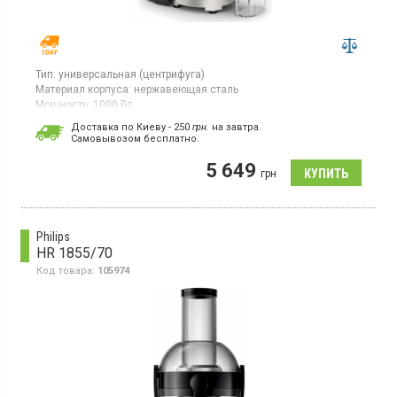
Тип:
универсальная (центрифуга)
Материал корпуса:
нержавеющая сталь
Мощность:
1000 Вт
Центробежная соковыжималка мощностью 1000 Вт
Доставка по Киеву - 250
грн.
на завтра.
предназначена для твердых овощей и фруктов, имеет 2
Cамовывозом бесплатно.
скоростных режима и изготовлена ​​из нержавеющей стали, что
обеспечивает долговечность.
5 649
грн
Philips
HR 1855/70
Код товара:
105974