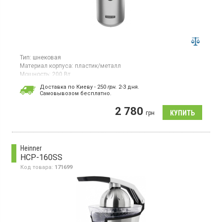
Тип:
шнековая
Материал корпуса:
пластик/металл
Мощность:
200 Вт
Гарантия:
12 мес
Доставка по Киеву - 250
грн.
2-3 дня.
Cамовывозом бесплатно.
Шнековая соковыжималка мощностью 200 Вт,
предназначенная для овощей, фруктов и цитрусовых.
2 780
Оснащен вертикальным шнеком, 2 скоростями,
грн
автоматическим выбрасыванием мякоти и широким
загрузочным отверстием диаметром 78 мм (под целое
яблоко).
Heinner
HCP-160SS
Код товара:
171699