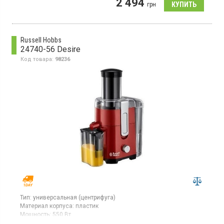
2 494
управление механическое, функция реверса, материал
грн
корпуса: поликарбонат/нержавеющая сталь.
Russell Hobbs
24740-56 Desire
Код товара:
98236
Тип:
универсальная (центрифуга)
Материал корпуса:
пластик
Мощность:
550 Вт
Страна производитель товара:
Китай