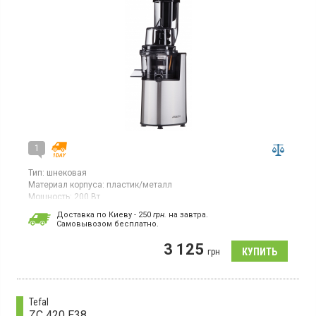
1
Тип:
шнековая
Материал корпуса:
пластик/металл
Мощность:
200 Вт
Страна производитель товара:
Китай
Доставка по Киеву - 250
грн.
на завтра.
Cамовывозом бесплатно.
Шнековая соковыжималка, минимум отходов, увеличенное
загрузочное отверстие.
3 125
грн
Tefal
ZC 420 E38