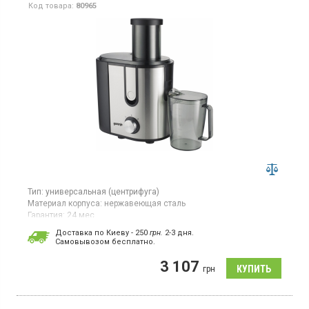
Код товара:
80965
Тип:
универсальная (центрифуга)
Материал корпуса:
нержавеющая сталь
Гарантия:
24 мес
Страна производитель товара:
Китай
Доставка по Киеву - 250
грн.
2-3 дня.
Cамовывозом бесплатно.
Универсальная соковыжималка, для овощей и фруктов,
выполнена в цвете нержавеющая сталь, специальный носик
3 107
предотвращающий стекание капель, наличие системы
грн
отключения мотора при перегрузке.