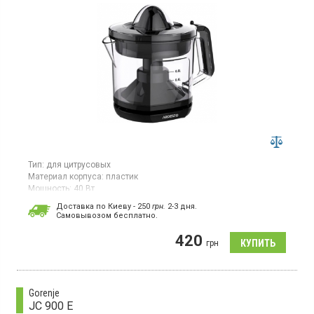
Тип:
для цитрусовых
Материал корпуса:
пластик
Мощность:
40 Вт
Гарантия:
12 мес
Доставка по Киеву - 250
грн.
2-3 дня.
Cамовывозом бесплатно.
Цитрус-пресс мощностью 40 Вт в пластиковом корпусе черного
цвета оснащен емкостью для сока объемом 1 л и функцией
420
реверса. В комплект входят две насадки.
грн
Gorenje
JC 900 E