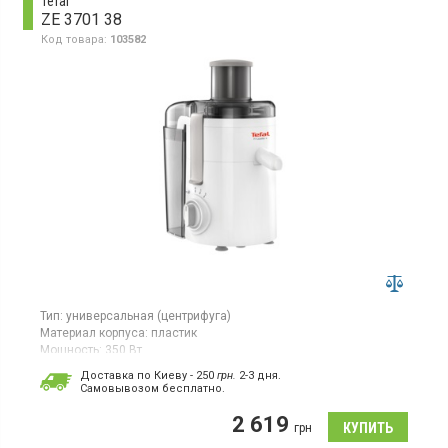
Tefal
ZE 3701 38
Код товара:
103582
Тип:
универсальная (центрифуга)
Материал корпуса:
пластик
Мощность:
350 Вт
Страна производитель товара:
Китай
Доставка по Киеву - 250
грн.
2-3 дня.
Cамовывозом бесплатно.
Соковыжималка универсальная, 2 скорости + импульсный
режим, цвет белый.
2 619
грн