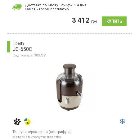
Цитрус-пресс. Потребляемая мощность: 85 Вт. Количество
Доставка по Киеву - 250
грн.
2-4 дня.
скоростей: 1. Разлив в стакан. Резиновые ножки-присоски.
Cамовывозом бесплатно.
Материал фильтра: нержавеющая сталь. Материал корпуса:
металл.
3 412
грн
Liberty
JC-650C
Код товара:
103757
Тип:
универсальная (центрифуга)
Материал корпуса:
пластик