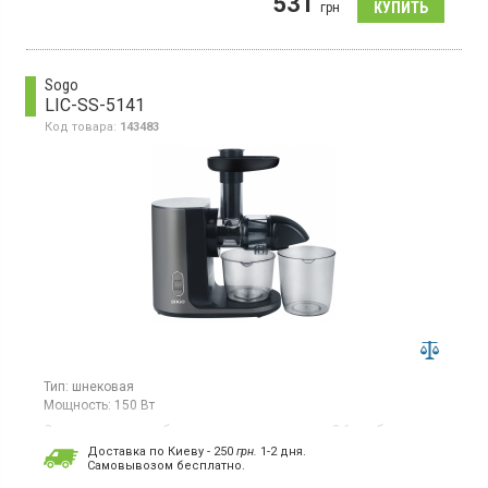
531
грн
прорезиненные ножки, защитная крышка от пыли.
Sogo
LIC-SS-5141
Код товара:
143483
Тип:
шнековая
Мощность:
150 Вт
Соковыжималка, объем резервуара для сока 0.6 л, объем
резервуара для мякоти 1 л, низкая скорость позволяет
Доставка по Киеву - 250
грн.
1-2 дня.
получить больше сока, высокопроизводительный двигатель,
Cамовывозом бесплатно.
реверс, фильтр из нерж. стали, съемные части для легкой