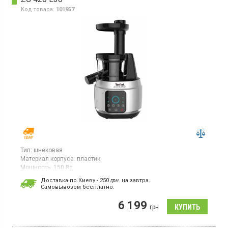
Код товара:
101957
Тип:
шнековая
Материал корпуса:
пластик
Мощность:
150 Вт
Страна производитель товара:
Китай
Доставка по Киеву - 250
грн.
на завтра.
Cамовывозом бесплатно.
Соковыжималка шнековая, автоматический выброс мякоти,
противокапельная система, вид шнека вертикальный.
6 199
грн