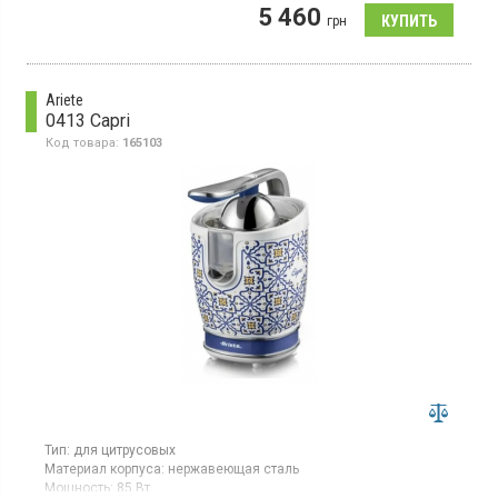
очистки, низкий уровень шума
5 460
грн
Ariete
0413 Capri
Код товара:
165103
Тип:
для цитрусовых
Материал корпуса:
нержавеющая сталь
Мощность:
85 Вт