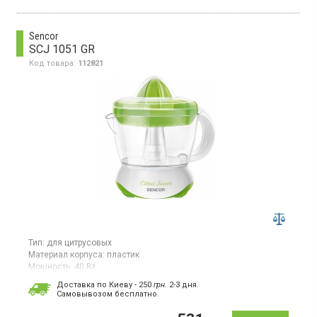
Sencor
SCJ 1051 GR
Код товара:
112821
Тип:
для цитрусовых
Материал корпуса:
пластик
Мощность:
40 Вт
Страна производитель товара:
Китай
Доставка по Киеву - 250
грн.
2-3 дня.
Cамовывозом бесплатно.
Сковыжималка для цитрусовых, две конусных насадки,
двухсторонний ход для максимальной выжимки сока из
мякоти, фильтрационная сетка, индикатор уровня сока,