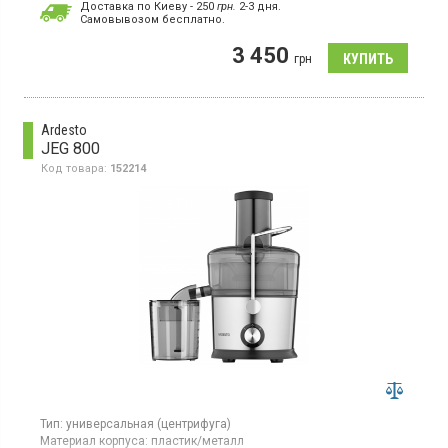
Доставка по Киеву - 250
грн.
2-3 дня.
Cамовывозом бесплатно.
Соковыжималка, мощность 550 Вт, число скоростей 2, емкость
стакана для сока 0.75 л, диаметр жёлоба 75 мм, емкость для
3 450
жмыха 2 л, автоматический выброс мякоти, жёлоб на целое
грн
яблоко, пеноотделитель, материал корпуса пластик, цвет
красный.
Ardesto
JEG 800
Код товара:
152214
Тип:
универсальная (центрифуга)
Материал корпуса:
пластик/металл