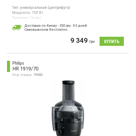
Тип:
универсальная (центрифуга)
Мощность:
700 Вт
Гарантия:
24 мес
Страна производитель товара:
Китай
Доставка по Киеву - 250
грн.
3-5 дней.
Cамовывозом бесплатно.
Универсальная соковыжималка, мощность 700 Вт, прямая
подача сока, резервуар для сока 1.25 л, количество скоростей:
9 349
2, автоматический выброс мякоти, контейнер для жмыха
грн
объемом 2 л, диаметр отверстия 73 мм, функция DripStop и
Safety Stop
Philips
HR 1919/70
Код товара:
79282