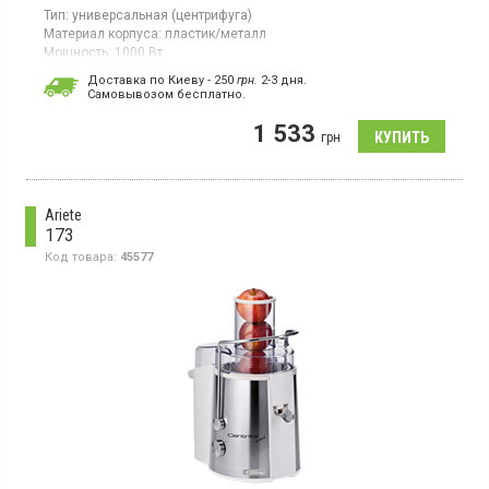
Тип:
универсальная (центрифуга)
Материал корпуса:
пластик/металл
Мощность:
1000 Вт
Страна производитель товара:
Китай
Доставка по Киеву - 250
грн.
2-3 дня.
Cамовывозом бесплатно.
Центробежная соковыжималка, материал шнека/терки - сталь,
материал сита - сталь.
1 533
грн
Ariete
173
Код товара:
45577