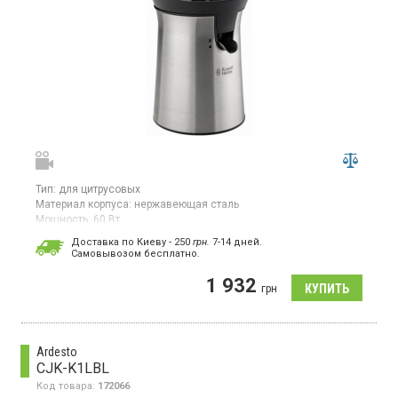
Тип:
для цитрусовых
Материал корпуса:
нержавеющая сталь
Мощность:
60 Вт
Страна производитель товара:
Китай
Доставка по Киеву - 250
грн.
7-14 дней.
Cамовывозом бесплатно.
Соковыжималка для цитрусовых, мощность 60 Вт,
2 взаимозаменяемых конуса, конус вращается
1 932
автоматически, автоматическое обратное действие, стильный
грн
корпус из нержавеющей стали с черными акцентами, шнур
питания
Ardesto
CJK-K1LBL
Код товара:
172066