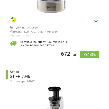
Тип:
для цитрусовых
Материал корпуса:
пластик/металл
Мощность:
30 Вт
Гарантия:
24 мес
Доставка по Киеву - 250
грн.
2-3 дня.
Страна производитель товара:
Китай
Cамовывозом бесплатно.
Соковыжималка для цитрусовых, 2 конуса, контейнер для сока
672
- 0.8 л, вращение в обе стороны, включение нажатием кнопки,
грн
пластиковый сетчатый фильтр, прорезиненные ножки,
защитная крышка, отсек для шнура.
Saturn
ST FP 7046
Код товара:
141461