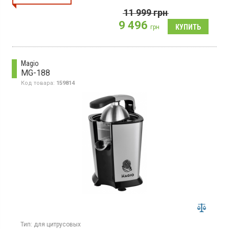
11 999
грн
9 496
грн
Magio
MG-188
Код товара:
159814
Тип:
для цитрусовых