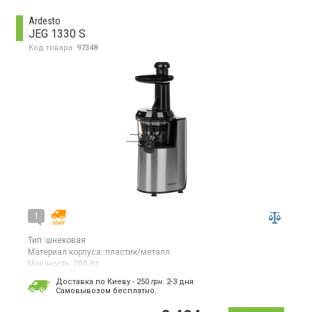
Ardesto
JEG 1330 S
Код товара:
97348
1
Тип:
шнековая
Материал корпуса:
пластик/металл
Мощность:
200 Вт
Страна производитель товара:
Китай
Доставка по Киеву - 250
грн.
2-3 дня.
Cамовывозом бесплатно.
Шнековая соковыжималка, мощность 200 Вт, 1 скорость, 90
оборотов в минуту, диаметр загрузочного отверстия 40 мм,