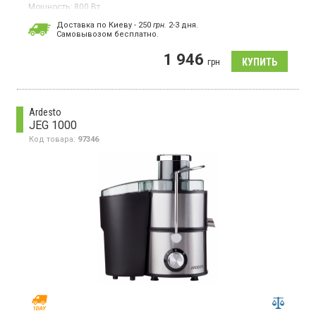
Мощность:
800 Вт
Страна производитель товара:
Китай
Доставка по Киеву - 250
грн.
2-3 дня.
Cамовывозом бесплатно.
Соковыжималка, 2 скорости, терка и фильтр из нержавеющей
стали, контейнер для сока - 1 л, съемный контейнер для
1 946
жмыха, автоматический выброс мякоти, размер горловины 75
грн
мм, прорезиненные ножки, защита от перегрева
Ardesto
JEG 1000
Код товара:
97346