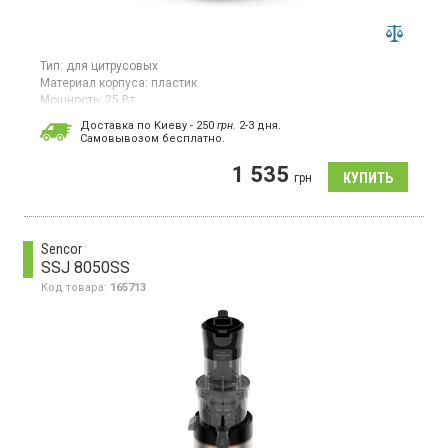
Тип:
для цитрусовых
Материал корпуса:
пластик
Мощность:
25 Вт
Цитрус-пресс мощностью 25 Вт для быстрого приготовления
Доставка по Киеву - 250
грн.
2-3 дня.
сока. Оснащен одним скоростным режимом работы и
Cамовывозом бесплатно.
пластиковым корпусом синего цвета. Имеет резервуар для
сока объемом 0,8л.
1 535
грн
Sencor
SSJ 8050SS
Код товара:
165713