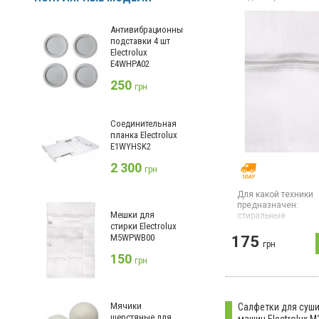
Антивибрационные
подставки 4 шт
Electrolux
E4WHPA02
250
грн
Соединительная
планка Electrolux
E1WYHSK2
2 300
грн
Для какой техники
предназначен:
Мешки для
стиральные
стирки Electrolux
машины;
сушильны
M5WPWB00
175
Мешки для стирки El
грн
комплекте из двух 
150
грн
предназначены для
ухода за деликатн
вещами.
Мячики
Салфетки для суш
шерстяные для