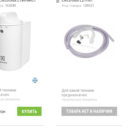
lectrolux E9WHMIC1
Electrolux E2YH01
ра:
152583
Код товара:
125521
й техники
Для какой техники
ачен:
предназначен:
ные машины
сушильные машины
тр
Шланг для удлинения для
ТОВАРА НЕТ В НАЛИЧИИ
сушильных машин
омогает уменьшить
грн
во волокон из
стика, попадающих в
воды при стирке
еской одежды. Этот
р подходит к любой