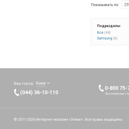
от вашего режима с
29
Показывать по:
Когда придет время
заменить, просто у
очищенный картрид
контейнер для вто
переработки пласти
Подразделы:
Диаметр 12 см
Все
(44)
Samsung
(6)
Киев
Ваш город:
0-800 75-
(044) 36-10-110
бесплатная го
© 2011-2026 Интернет-магазин «Элмаг». Все права защищены.