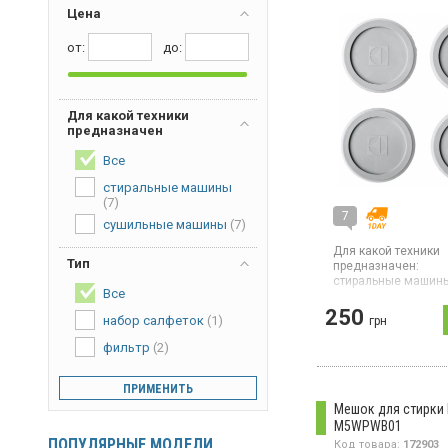
Цена
от:
дo:
Для какой техники
предназначен
Все
стиральные машины
(7)
7
сушильные машины
(7)
Для какой техники
Тип
предназначен:
стиральные машин
Все
Страна производите
250
Китай
набор салфеток
(1)
грн
Универсальное и п
фильтр
(2)
средство для огра
шума и вибраций с
машины и сушильн
ПРИМЕНИТЬ
барабана.
Мешок для стирки E
M5WPWB01
ПОПУЛЯРНЫЕ МОДЕЛИ
Код товара:
172903