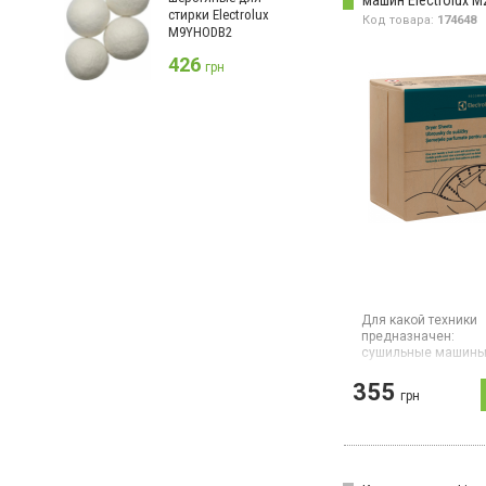
машин Electrolux 
стирки Electrolux
Код товара:
174648
M9YHODB2
426
грн
Для какой техники
предназначен:
сушильные машин
Тип:
набор салфето
355
Салфетки ELECTRO
грн
M2YHDS03 созданы
улучшения процесс
автоматической су
комплексного уход
одеждой в сушиль