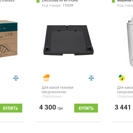
M2YHDS03
Electrolux N1WYHSK6
машины E
Код товара:
172209
Код това
Для какой техники
Для како
предназначен:
предназн
ы
стиральные
стираль
машины;
сушильные машины
к
Тип:
филь
4 300
3 441
Монтажный комплект
LUX
грн
Фильтр п
позволяет безопасно
 для
количест
установить сушильную машину
а
микропла
над стиральной с фронтальной
шки и
сточные 
загрузкой глубиной от 52 до 67
а за
синтетич
см.
ных
аксессуа