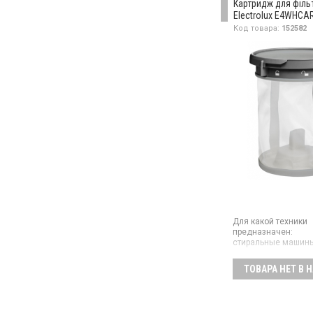
Картридж для філь
машинах.
Electrolux E4WHCA
Код товара:
152582
Для какой техники
предназначен:
стиральные машин
Двойная упаковка 
ТОВАРА НЕТ В 
фильтром для микр
включает два смен
фильтра, каждый с
которых составляет
шести месяцев, в 