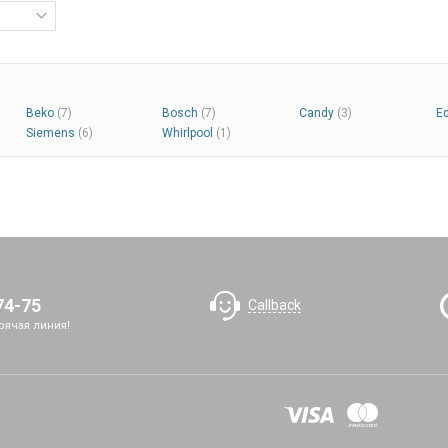
тирки.
 его
далите
ж в
ричной
ка.
Beko
(7)
Bosch
(7)
Candy
(3)
E
Siemens
(6)
Whirlpool
(1)
74-75
Callback
рячая линия!