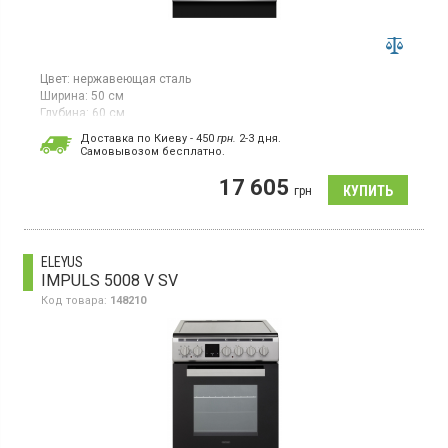
Цвет:
нержавеющая сталь
Ширина:
50 см
Глубина:
60 см
Гарантия:
12 мес
Доставка по Киеву - 450
грн.
2-3 дня.
Страна производитель товара:
Польша
Cамовывозом бесплатно.
Электрическая плита, стеклокерамическая поверхность, 4
17 605
конфорки Hi-light, гриль, конвекция, размораживание.
грн
ELEYUS
IMPULS 5008 V SV
Код товара:
148210