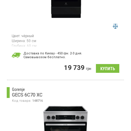
Цвет:
чёрный
Ширина:
50 см
Глубина:
60 см
Гарантия:
12 мес
Доставка по Киеву - 450
грн.
2-3 дня.
Cамовывозом бесплатно.
Электрическая плита имеет электронное управление и
дисплей, оснащенный электронным таймером для удобной
19 739
настройки времени приготовления.
грн
Gorenje
GECS 6C70 XC
Код товара:
148716