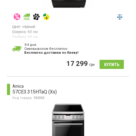
Цвет:
чёрный
Ширина:
60 см
Глубина:
60 см
Гарантия:
12 мес
3-4 дня.
Cамовывозом бесплатно.
Электрическая плита, стеклокерамическая варочная
Бесплатно доставим по Киеву!
поверхность, 4 зоны нагрева Hi-light, электрическая духовка
объемом 64 л, гриль, конвекция, механическое управление.
17 299
грн
Amica
57CE3.315HTaQ (Xx)
Код товара:
153333