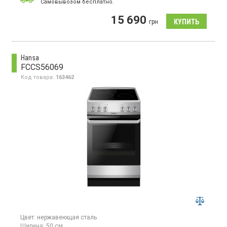
Cамовывозом бесплатно.
Электрическая плита, стеклокерамическая варочная
поверхность, 4 зоны нагрева, объем духовки 57 л, гриль,
15 690
конвекция, таймер, поворотные регуляторы, ширина 50 см,
грн
цвет белый.
Hansa
FCCS56069
Код товара:
163462
Цвет:
нержавеющая сталь
Ширина:
50 см