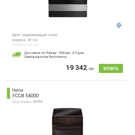
Цвет:
нержавеющая сталь
Ширина:
60 см
Глубина:
60 см
Гарантия:
36 мес
Доставка по Киеву - 450
грн.
2-3 дня.
Страна производитель товара:
Турция
Cамовывозом бесплатно.
Электрическая плита, стеклокерамика черного цвета, 4
19 342
керамические конфорки, многофункциональная духовка,
грн
объем 65 л, 6 режимов, гриль, конвекция, дисплей, таймер,
подсветка камеры
Hansa
FCCB 54000
Код товара:
63719