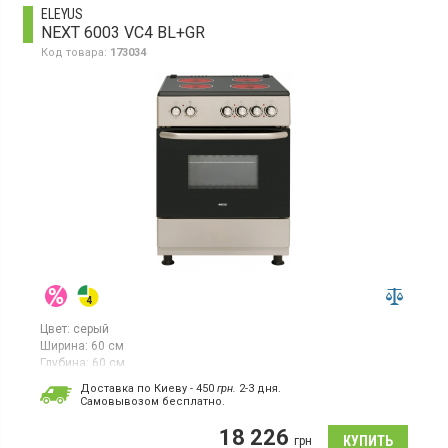
ELEYUS
NEXT 6003 VC4 BL+GR
Код товара:
173034
Цвет:
серый
Ширина:
60 см
Глубина:
60 см
Электрическая плита, стеклокерамическая варочная
Доставка по Киеву - 450
грн.
2-3 дня.
поверхность, 4 зоны нагрева HI-LIGHT, электрическая духовка
Cамовывозом бесплатно.
объемом 64 л, 3 программы, механическое управление,
поворотные переключатели, ширина 60 см, цвет черный/серый
18 226
грн