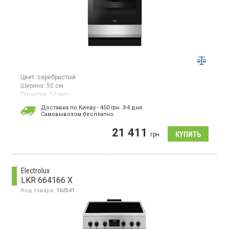
Цвет:
серебристый
Ширина:
50 см
Гарантия:
12 мес
Электрическая плита, стеклокерамическая поверхность, гриль,
Доставка по Киеву - 450
грн.
3-4 дня.
конвекция, размораживание, паровая очистка, быстрый
Cамовывозом бесплатно.
нагрев.
21 411
грн
Electrolux
LKR 664166 X
Код товара:
162541