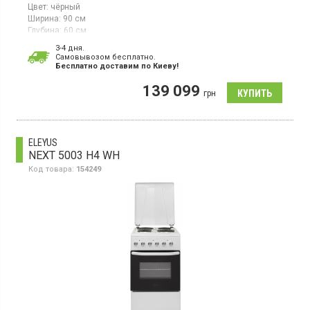
Цвет:
чёрный
Ширина:
90 см
Глубина:
60 см
Гарантия:
12 мес
3-4 дня.
Cамовывозом бесплатно.
Электрическая плита шириной 90 см, варочная поверхность
Бесплатно доставим по Киеву!
индукционная, 5 зон нагрева, электрическая духовка, 8
режимов нагрева, инфракрасный гриль, конвекция, дисплей,
139 099
термостат, таймер
грн
ELEYUS
NEXT 5003 H4 WH
Код товара:
154249