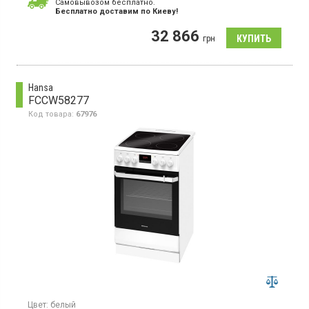
Cамовывозом бесплатно.
Электрическая плита с индукционной поверхностью, гриль,
Бесплатно доставим по Киеву!
конвекция, AirFry, каталитическая очистка.
32 866
грн
Hansa
FCCW58277
Код товара:
67976
Цвет:
белый