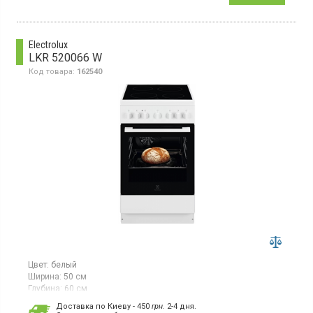
Electrolux
LKR 520066 W
Код товара:
162540
Цвет:
белый
Ширина:
50 см
Глубина:
60 см
Гарантия:
12 мес
Доставка по Киеву - 450
грн.
2-4 дня.