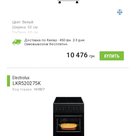
Цвет:
белый
Ширина:
50 см
Глубина:
60 см
Электрическая плита, поверхность с чугунными блинами, 4 шт,
Доставка по Киеву - 450
грн.
2-3 дня.
электрическая духовка, объем 52 л, поворотные регуляторы,
Cамовывозом бесплатно.
ширина 50 см, цвет белый
10 476
грн
Electrolux
LKR520275K
Код товара:
161827