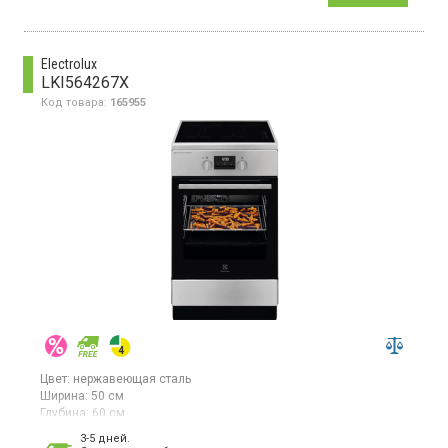
белый, ширина 50 см.
Electrolux
LKI564267X
Код товара:
165955
Цвет:
нержавеющая сталь
Ширина:
50 см
Глубина:
60 см
Гарантия:
12 мес
3-5 дней.