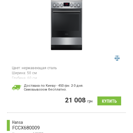
Цвет:
нержавеющая сталь
Ширина:
50 см
Глубина:
60 см
Гарантия:
12 мес
Доставка по Киеву - 450
грн.
2-3 дня.
Страна производитель товара:
Польша
Cамовывозом бесплатно.
Электрическая плита, конфорки HiLight, духовка с грилем и
21 008
конвекцией, эмаль легкой очистки
грн
Hansa
FCCX680009