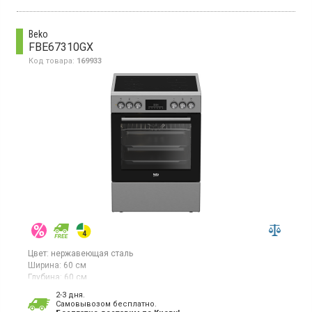
Beko
FBE67310GX
Код товара:
169933
Цвет:
нержавеющая сталь
Ширина:
60 см
Глубина:
60 см
Гарантия:
36 мес
2-3 дня.
Cамовывозом бесплатно.
Электрическая плита, стеклокерамическая варочная