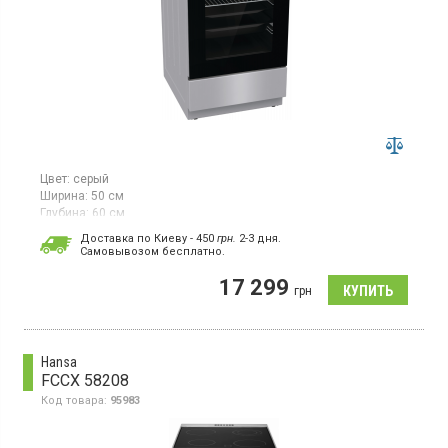
Цвет:
серый
Ширина:
50 см
Глубина:
60 см
Гарантия:
24 мес
Доставка по Киеву - 450
грн.
2-3 дня.
Страна производитель товара:
Чехия
Cамовывозом бесплатно.
Электрическая плита, стеклокерамическая поверхность, гриль,
17 299
конвекция, очистка паром AquaClean.
грн
Hansa
FCCX 58208
Код товара:
95983