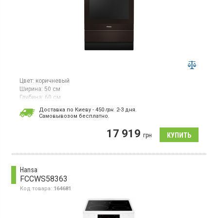
Цвет:
коричневый
Ширина:
50 см
Глубина:
60 см
Гарантия:
12 мес
Доставка по Киеву - 450
грн.
2-3 дня.
Страна производитель товара:
Польша
Cамовывозом бесплатно.
17 919
грн
Hansa
FCCWS58363
Код товара:
164681