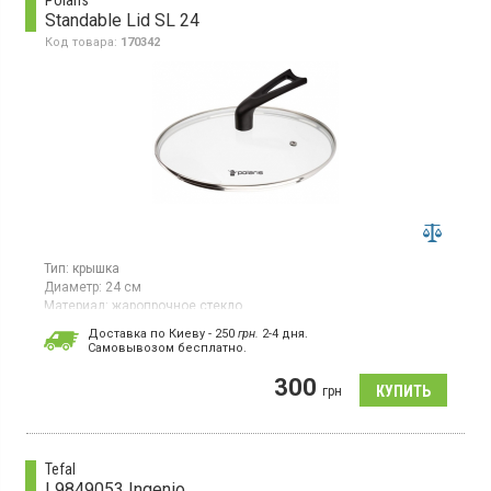
Polaris
Standable Lid SL 24
Код товара:
170342
Тип:
крышка
Диаметр:
24 см
Материал:
жаропрочное стекло
Крышка серии Standable диаметром 24 см изготовлена ​​из
Доставка по Киеву - 250
грн.
2-4 дня.
стекла. Ручка из бакелита, оснащенная отверстием для
Cамовывозом бесплатно.
выпуска пара.
300
грн
Tefal
L9849053 Ingenio