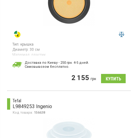
Тип:
крышка
Диаметр:
30 см
Материал:
пластик
Крышка диаметром 30 см изготовлена из пластика и силикона.
Доставка по Киеву - 250
грн.
4-5 дней.
Cамовывозом бесплатно.
2 155
грн
Tefal
L9849253 Ingenio
Код товара:
156638