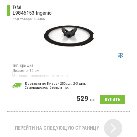
Tefal
L9846153 Ingenio
Код товара:
153406
Тип:
крышка
Диаметр:
16 см
Материал:
жаропрочное стекло
Гарантия:
24 мес
Доставка по Киеву - 250
грн.
2-3 дня.
Страна производитель товара:
Вьетнам
Cамовывозом бесплатно.
Крышка из закаленного стекла и силикона, диаметр 16 см,
529
ручка из силикона
грн
ПЕРЕЙТИ НА СЛЕДУЮЩУЮ СТРАНИЦУ