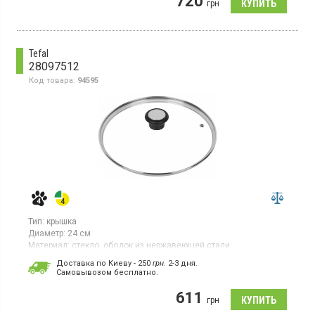
720
грн
Tefal
28097512
Код товара:
94595
Тип:
крышка
Диаметр:
24 см
Материал:
стекло, ободок из нержавеющей стали
Страна производитель товара:
Франция
Доставка по Киеву - 250
грн.
2-3 дня.
Cамовывозом бесплатно.
Крышка материал закаленное стекло,бакелитовая ручка
611
грн