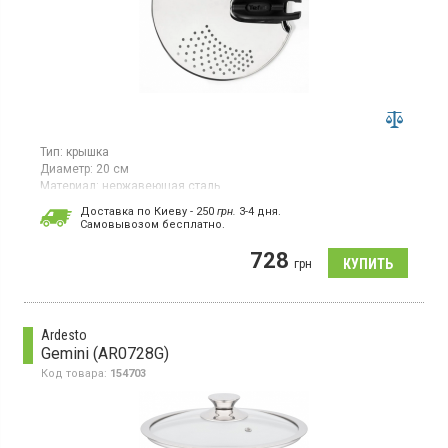
Тип:
крышка
Диаметр:
20 см
Материал:
нержавеющая сталь
Крышка, диаметр 14-20 см, из нержавеющей стали, отверстия
Доставка по Киеву - 250
грн.
3-4 дня.
для слива, компактное хранение, можно мыть в
Cамовывозом бесплатно.
посудомоечной машине.
728
грн
Ardesto
Gemini (AR0728G)
Код товара:
154703