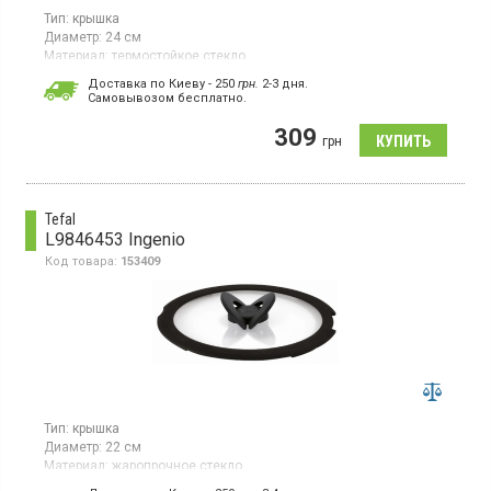
Тип:
крышка
Диаметр:
24 см
Материал:
термостойкое стекло
Гарантия:
1 мес
Доставка по Киеву - 250
грн.
2-3 дня.
Страна производитель товара:
Китай
Cамовывозом бесплатно.
Универсальная прозрачная крышка из термостойкого стекла,
309
диаметр 24 см, ручка из нержавеющей стали
грн
Tefal
L9846453 Ingenio
Код товара:
153409
Тип:
крышка
Диаметр:
22 см
Материал:
жаропрочное стекло
Гарантия:
24 мес