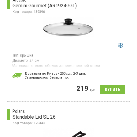
Ardesto
Gemini Gourmet (AR1924GGL)
Код товара:
139396
Тип:
крышка
Диаметр:
24 см
Материал:
стекло, ободок из нержавеющей стали
Гарантия:
1 мес
Доставка по Киеву - 250
грн.
2-3 дня.
Страна производитель товара:
Китай
Cамовывозом бесплатно.
Стеклянная прозрачная крышка диаметром 24 см с ручкой из
219
бакелита, отверстие для выпуска пара. Можно мыть в
грн
посудомоечной машине.
Polaris
Standable Lid SL 26
Код товара:
170343