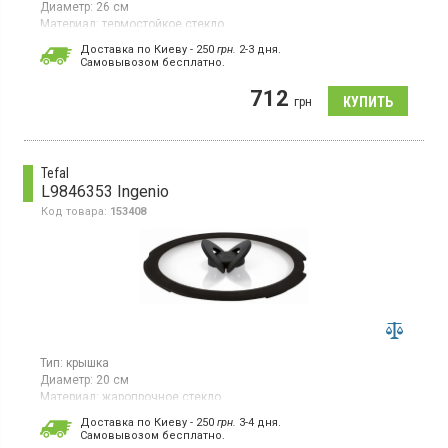
Диаметр:
26 см
Материал:
термостойкое стекло
Страна производитель товара:
Вьетнам
Доставка по Киеву - 250
грн.
2-3 дня.
Cамовывозом бесплатно.
Стеклянная крышка с ободом из силикона, диаметр 26
см, складывающаяся ручка и продуманный дизайн для
712
удобного хранения.
грн
Tefal
L9846353 Ingenio
Код товара:
153408
Тип:
крышка
Диаметр:
20 см
Материал:
жаропрочное стекло
Гарантия:
24 мес
Доставка по Киеву - 250
грн.
3-4 дня.
Страна производитель товара:
Вьетнам
Cамовывозом бесплатно.