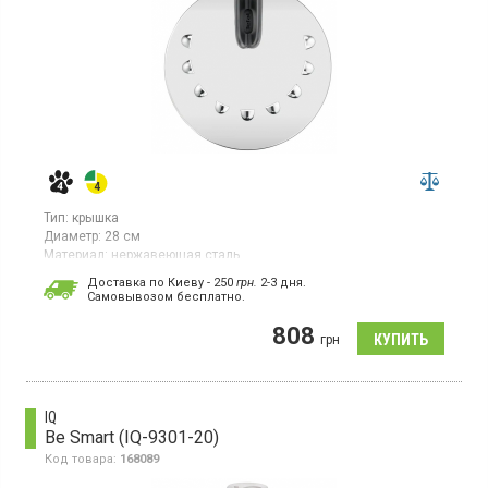
Тип:
крышка
Диаметр:
28 см
Материал:
нержавеющая сталь
Универсальная крышка для посуды диаметром 28 см
Доставка по Киеву - 250
грн.
2-3 дня.
(подходит для диаметров 20, 22, 24, 26 и 28 см). Изготовлен из
Cамовывозом бесплатно.
нержавеющей стали и пластика. Цвет – нержавеющая сталь.
Подходит для сковород и кастрюль. Можно мыть в
808
грн
посудомоечной машине.
IQ
Be Smart (IQ-9301-20)
Код товара:
168089