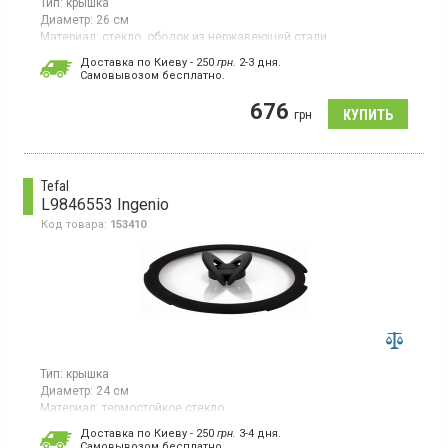
Тип:
крышка
Диаметр:
26 см
Материал:
стекло, ободок из нержавеющей стали
Страна производитель товара:
Франция
Доставка по Киеву - 250
грн.
2-3 дня.
Cамовывозом бесплатно.
Крышка материал закаленное стекло, ободок из нержавеющей
стали
676
грн
Tefal
L9846553 Ingenio
Код товара:
153410
Тип:
крышка
Диаметр:
24 см
Материал:
термостойкое стекло
Гарантия:
24 мес
Доставка по Киеву - 250
грн.
3-4 дня.
Страна производитель товара:
Вьетнам
Cамовывозом бесплатно.