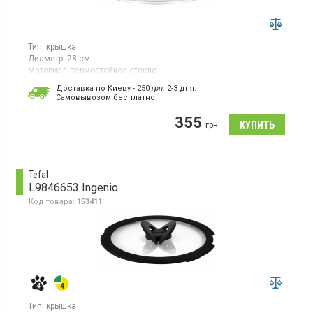
Тип:
крышка
Диаметр:
28 см
Материал:
термостойкое стекло
Гарантия:
1 мес
Доставка по Киеву - 250
грн.
2-3 дня.
Страна производитель товара:
Китай
Cамовывозом бесплатно.
Универсальная прозрачная крышка из термостойкого стекла,
355
диаметр 28 см, ручка из нержавеющей стали
грн
Tefal
L9846653 Ingenio
Код товара:
153411
Тип:
крышка