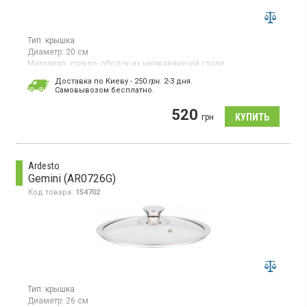
Тип:
крышка
Диаметр:
20 см
Материал:
стекло, ободок из нержавеющей стали
Страна производитель товара:
Китай
Доставка по Киеву - 250
грн.
2-3 дня.
Cамовывозом бесплатно.
Стеклянная крышка с ободом из нержавеющей стали,
отверстие для выпуска пара, диаметр 20 см
520
грн
Ardesto
Gemini (AR0726G)
Код товара:
154702
Тип:
крышка
Диаметр:
26 см