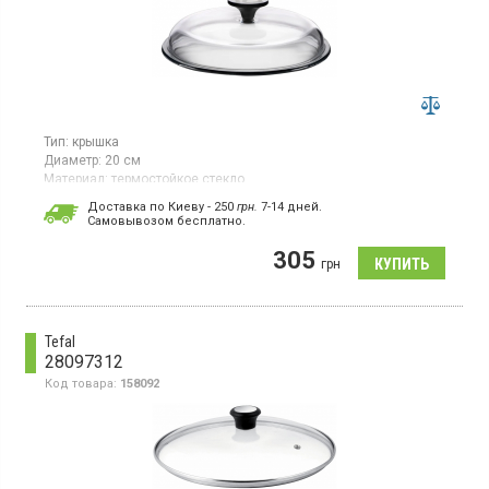
Тип:
крышка
Диаметр:
20 см
Материал:
термостойкое стекло
Крышка для посуды диаметром 20 см, изготовленная из
Доставка по Киеву - 250
грн.
7-14 дней.
жаростойкого стекла, имеет прозрачный цвет. Благодаря
Cамовывозом бесплатно.
цельнолитой конструкции без металлического ободка не
повреждает антипригарное покрытие посуды. Подходит для
305
грн
использования в духовке. Легка в уходе и допускается мойка
в посудомоечной машине.
Tefal
28097312
Код товара:
158092