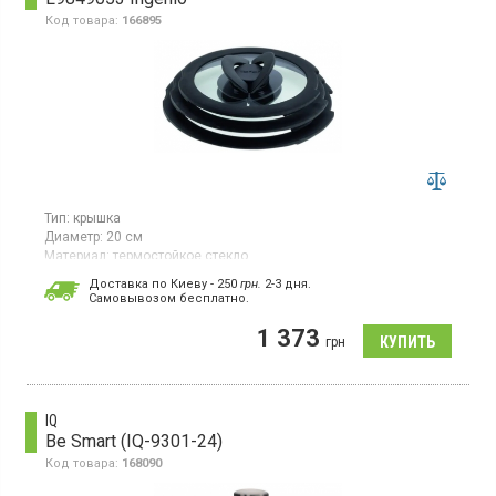
Код товара:
166895
Тип:
крышка
Диаметр:
20 см
Материал:
термостойкое стекло
Гарантия:
24 мес
Доставка по Киеву - 250
грн.
2-3 дня.
Cамовывозом бесплатно.
Набор стеклянных крышек диаметром 16, 18 и 20 см. Цвет
черный. Можно мыть в посудомоечной машине.
1 373
грн
IQ
Be Smart (IQ-9301-24)
Код товара:
168090