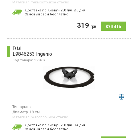
Материал:
термостойкое стекло
Гарантия:
1 мес
Доставка по Киеву - 250
грн.
2-3 дня.
Страна производитель товара:
Китай
Cамовывозом бесплатно.
Универсальная прозрачная крышка из термостойкого стекла,
319
диаметр 26 см, ручка из нержавеющей стали
грн
Tefal
L9846253 Ingenio
Код товара:
153407
Тип:
крышка
Диаметр:
18 см
Материал:
жаропрочное стекло
Гарантия:
24 мес
Доставка по Киеву - 250
грн.
3-4 дня.
Страна производитель товара:
Вьетнам
Cамовывозом бесплатно.
Крышка из закаленного стекла и силикона, диаметр 18 см,