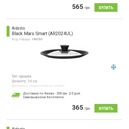
Крышка из закаленного стекла и силикона, диаметр 20 см,
565
ручка из силикона
грн
Ardesto
Black Mars Smart (AR2024UL)
Код товара:
146150
Тип:
крышка
Диаметр:
24 см
Материал:
термостойкое стекло
Гарантия:
1 мес
Доставка по Киеву - 250
грн.
2-3 дня.
Страна производитель товара:
Китай
Cамовывозом бесплатно.
Универсальная крышка диаметром 20/22/24 см, из
365
термостойкого стекла и силикона, отверстие для выпуска пара
грн