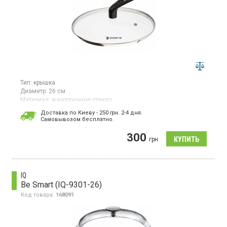
Тип:
крышка
Диаметр:
26 см
Материал:
жаропрочное стекло
Крышка серии Standable диаметром 26 см изготовлена ​​из
Доставка по Киеву - 250
грн.
2-4 дня.
стекла. Ручка из бакелита, есть отверстие для выпуска пара.
Cамовывозом бесплатно.
300
грн
IQ
Be Smart (IQ-9301-26)
Код товара:
168091