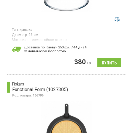
Тип:
крышка
Диаметр:
26 см
Материал:
термостойкое стекло
Крышка диаметром 26 см изготовлена из прозрачного
Доставка по Киеву - 250
грн.
7-14 дней.
жаростойкого стекла, без металлического ободка для
Cамовывозом бесплатно.
сохранения антипригарного покрытия посуды. Подходит для
духовки, удобна в уходе, можно мыть в посудомоечной
380
грн
машине.
Fiskars
Functional Form (1027305)
Код товара:
166796