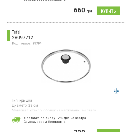
Стеклянная крышка с ободом из силикона, диаметр 24
660
см, складывающаяся ручка и продуманный дизайн для
грн
удобного хранения.
Tefal
28097712
Код товара:
91794
Тип:
крышка
Диаметр:
28 см
Материал:
стекло, ободок из нержавеющей стали
Страна производитель товара:
Франция
Доставка по Киеву - 250
грн.
на завтра.
Cамовывозом бесплатно.
Крышка материал закаленное стекло, ободок из нержавеющей
стали