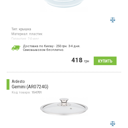
Тип:
крышка
Материал:
пластик
Гарантия:
24 мес
Страна производитель товара:
Франция
Доставка по Киеву - 250
грн.
3-4 дня.
Cамовывозом бесплатно.
Набор крышек, 3 шт, материал - пластик, для хранения пищевых
продуктов, в холодильнике, герметичный затвор, совместимы
418
для ковшей
Ingenio, можно мыть в посудомоечной машине.
грн
Ardesto
Gemini (AR0724G)
Код товара:
154701