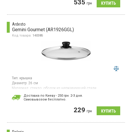
535
ручка из силикона
грн
Ardesto
Gemini Gourmet (AR1926GGL)
Код товара:
140385
Тип:
крышка
Диаметр:
26 см
Материал:
стекло, ободок из нержавеющей стали
Гарантия:
1 мес
Доставка по Киеву - 250
грн.
2-3 дня.
Страна производитель товара:
Китай
Cамовывозом бесплатно.
Крышка диаметром 26 см, материал нержавеющая сталь,
229
термостойкое стекло, бакелит, отверстие для выпуска пара,
грн
цвет нержавеющая сталь, прозрачный.