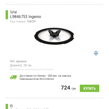
Tefal
L9846753 Ingenio
Код товара:
158729
Тип:
крышка
Диаметр:
28 см
Материал:
жаропрочное стекло
Крышка стеклянная, диаметр - 28 см, со складной ручкой-
Доставка по Киеву - 250
грн.
на завтра.
бабочкой, не занимает много места при хранении, но при этом
Cамовывозом бесплатно.
остается такой же удобной в использовании, силиконовые
края плотно прилегают крышке.
724
грн
IQ