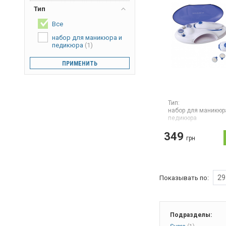
Тип
Все
набор для маникюра и
педикюра
(1)
ПРИМЕНИТЬ
Тип:
набор для маникюр
педикюра
Количество скорост
349
Количество насадо
грн
Маникюрный набор,
встроенная сушка.
29
Показывать по:
Подразделы: