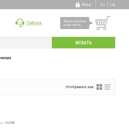
Вход
RU
UA
Ваша корзина
Callback
пока пуста
дикюра
Отображать как:
ра:
164985