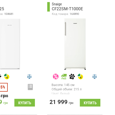
орозка, электронное
Snaige
ие.
25
CF22SM-T1000E
ра:
158681
Код товара:
164890
Высота:
145 см
-5%
Общий объем:
215 л
Цвет:
белый
грн
Количество компрессоров:
1
9
21 999
Гарантия:
24 мес
грн
грн
Морозильная камера, общий
объем: 215 л, мощность