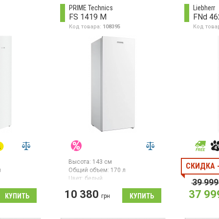
управление, ручное
суперзам
PRIME Technics
Liebherr
размораживание, 4 ящика, 1
управлен
FS 1419 M
FNd 46
лоток, форма для льда, без
Код товара:
108395
Код това
освещения, скрытый
конденсатор,
Высота:
143 см
СКИДКА 
л
Общий объем:
170 л
Цвет:
белый
39 999
ссоров:
1
Количество компрессоров:
1
10 380
37 99
грн
Отдельностоящая
ль товара:
морозильная камера,
полезный объем 153 л, ручное