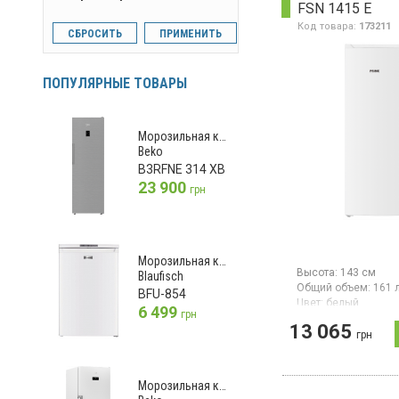
FSN 1415 E
Код товара:
173211
СБРОСИТЬ
ПРИМЕНИТЬ
ПОПУЛЯРНЫЕ ТОВАРЫ
Морозильная камера
Beko
B3RFNE 314 XB
23 900
грн
Морозильная камера
Высота:
143 см
Blaufisch
Общий объем:
161 
BFU-854
Цвет:
белый
6 499
грн
Количество компре
13 065
грн
Морозильная камера
объем 161 л, супер
электронное управ
Морозильная камера