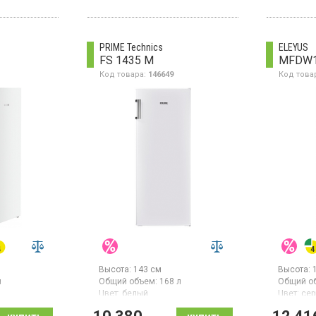
вания 7 кг
объем общий 271 л, полезный
220 л, 6 отделений (1 полка, 5
A+,
ящиков), мощность
вление,
замораживания 16 кг/сутки,
PRIME Technics
ELEYUS
вет белый
механическое управление,
FS 1435 M
MFDW1
суперзаморозка, высота 151.5
см, цвет белый
Код товара:
146649
Код това
Высота:
143 см
Высота:
л
Общий объем:
168 л
Общий о
Цвет:
белый
Цвет:
се
ссоров:
1
Количество компрессоров:
1
Количест