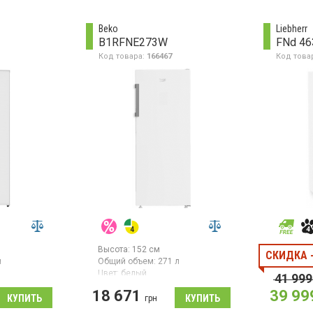
размораживание,
зилка с
механическое управление
t и
 199л, 2,4-
Beko
Liebherr
TFT-
B1RFNE273W
FNd 46
Код товара:
166467
Код това
пературная
ка,
уры,
ещение.
Высота:
152 см
СКИДКА 
л
Общий объем:
271 л
Цвет:
белый
41 999
ссоров:
1
Количество компрессоров:
1
18 671
39 99
Гарантия:
36 мес
грн
 полезный
лений,
Морозильная камера No Frost,