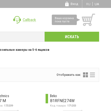
Вход
RU
UA
Ваша корзина
Callback
пока пуста
озильные камеры на 5-6 ящиков
Отображать как:
chnics
Beko
7 M
B1RFNE274W
ра:
173209
Код товара:
171203