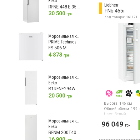
Beko
Liebherr
RFNE 448 E 35 W
FNb 465i
30 500
грн
Код товара:
161121
Морозильная камера
PRIME Technics
FS 506 M
4 878
грн
Морозильная камера
Beko
B1RFNE294W
20 500
грн
Высота:
146 см
Общий объем:
199 
Цвет:
белый
Количество компре
Морозильная камера
96 049
Гарантия:
36 мес
грн
Beko
Страна производите
RFNM 200T40 WN
Германия
16 900
грн