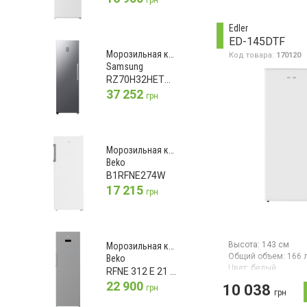
Вертикальная моро
технологией NoFros
EasyTwist-Ice, объем
Edler
дюймовый цветной 
ED-145DTF
дисплей, дисплей
Морозильная камера
Код товара:
170120
Touch&Swipe, 1 тем
Samsung
зона, суперзамороз
индикатор температ
RZ70H32HETUA
светодиодное осв
37 252
грн
Морозильная камера
Beko
B1RFNE274W
17 215
грн
Высота:
143 см
Морозильная камера
Общий объем:
166 
Beko
Цвет:
белый
RFNE 312 E 21 XB
Количество компре
22 900
10 038
грн
грн
Морозильный шкаф
объем 166 л, 5 отде