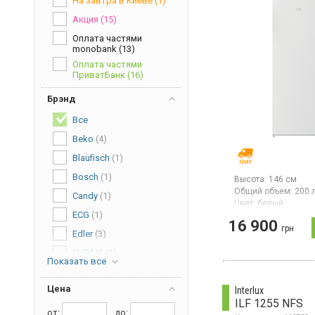
На завтра в Киеве
(1)
Акция
(15)
Оплата частями
monobank
(13)
Оплата частями
ПриватБанк
(16)
Брэнд
Все
Beko
(4)
Blaufisch
(1)
Bosch
(1)
Высота:
146 см
Общий объем:
200 
Candy
(1)
Цвет:
белый
ECG
(1)
Количество компре
16 900
Гарантия:
36 мес
грн
Edler
(3)
Морозильный шкаф 
ELEYUS
(1)
NoFrost, общий объ
Показать все
полезный объем 168
Gorenje
(1)
5 отделений (4 ящи
полка), мощность 
Цена
Interlux
Interlux
(1)
в сутки 10 кг, класс
ILF 1255 NFS
энергопотребления 
Liberton
(1)
от:
дo: