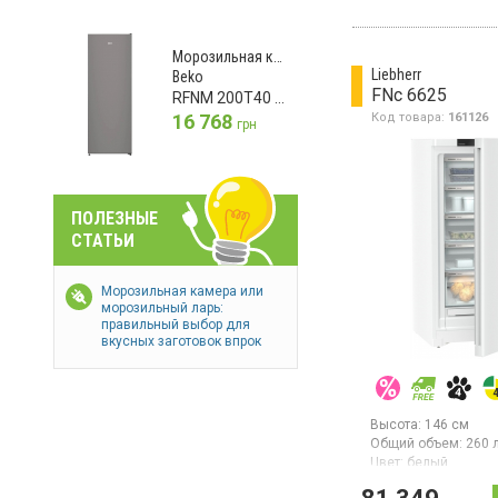
мощность заморажи
в сутки, класс
энергопотребления 
Морозильная камера
механическое упра
Liebherr
Beko
высота 143.2 см, ц
FNc 6625
RFNM 200T40 SN
16 768
Код товара:
161126
грн
ПОЛЕЗНЫЕ
СТАТЬИ
Морозильная камера или
морозильный ларь:
правильный выбор для
вкусных заготовок впрок
Высота:
146 см
Общий объем:
260 
Цвет:
белый
Количество компре