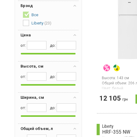
Брэнд
Все
Liberty
(23)
Цена
от:
дo:
Высота, см
от:
дo:
Высота:
143 см
Общий объем:
206 
Цвет:
белый
Количество компре
12 105
Ширина, см
Гарантия:
24 мес
грн
Холодильник с вер
от:
дo:
морозилкой, общий
объем 206 л,
энергопотребление
А+, механическое 
Liberty
Общий объем, л
статическая заморо
HRF-355 NW
высота 143 см, цве