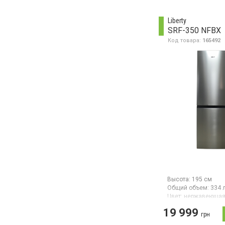
общий объем 265 л,
размораживание м
камеры, класс
Liberty
энергопотребления 
SRF-350 NFBX
механическое упра
высота 180 см,
Код товара:
165492
цвет нержавеющая 
Высота:
195 см
Общий объем:
334 
Цвет:
нержавеющая
Количество компре
19 999
Гарантия:
24 мес
грн
Двухкамерный холо