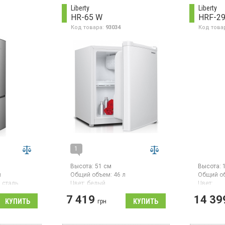
ление,
нержавеющая сталь
камеры, 
Liberty
Liberty
энергопо
HR-65 W
HRF-29
 А+, высота
механиче
авеющая
высота 1
Код товара:
93034
Код това
цвет сер
1
Высота:
51 см
Высота:
л
Общий объем:
46 л
Общий о
 сталь
Цвет:
белый
Цвет:
черная 
ссоров:
1
Количество компрессоров:
1
7 419
14 39
Количест
Гарантия:
24 мес
грн
Гарантия
дильник с
Однокамерный холодильник с
й камерой,
верхней морозильной камерой,
Двухкаме