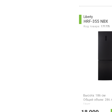
нижней морозильно
NoFrost, общий объ
механическое упра
высота 195 см,
Liberty
цвет нержавеющая 
HRF-355 NBX
Код товара:
171775
Высота:
186 см
Общий объем:
286 
Цвет:
черная нержавеюща