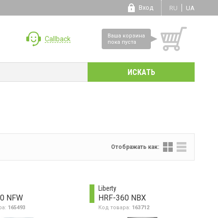
Вход
RU
UA
Ваша корзина
Callback
пока пуста
Отображать как:
Liberty
50 NFW
HRF-360 NBX
ра:
165493
Код товара:
163712