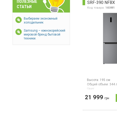
ПОЛЕЗНЫЕ
SRF-390 NFBX
стандарт), cенсорн
СТАТЬИ
управление, LED-ди
Код товара:
165881
белый
Выбираем экономный
холодильник
Samsung – южнокорейский
мировой бренд бытовой
техники.
Высота:
195 см
Общий объем:
344 
Цвет:
черная нержавеюща
21 999
Количество компре
грн
Гарантия:
24 мес
Двухкамерный холо
нижней морозильно
NoFrost, общий объ