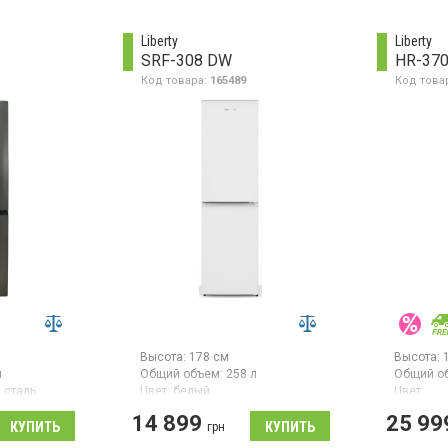
 ручное
объем 46 л, механическое
нижней м
орозильной
управление
общий об
размора
Liberty
Liberty
А+,
камеры, 
SRF-308 DW
HR-37
вление,
энергопо
механиче
Код товара:
165489
Код това
сталь
высота 1
нержаве
Высота:
178 см
Высота:
л
Общий объем:
258 л
Общий о
 сталь
Цвет:
белый
Цвет:
черная 
ссоров:
1
Количество компрессоров:
1
14 899
25 99
Количест
Гарантия:
24 мес
грн
Гарантия
дильник с
Двухкамерный холодильник с