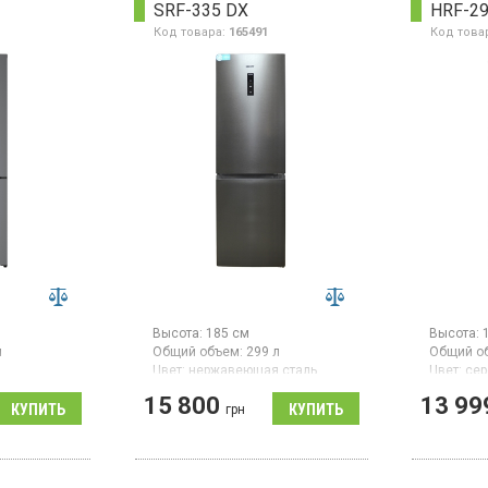
SRF-335 DX
HRF-29
е
механическое управление,
стандарт
сплей, цвет
высота 180 см, цвет белый
управлен
Код товара:
165491
Код това
цвет бел
Высота:
185 см
Высота:
л
Общий объем:
299 л
Общий о
Цвет:
нержавеющая сталь
Цвет:
сер
я сталь
Количество компрессоров:
1
Количест
15 800
13 99
ссоров:
1
Гарантия:
24 мес
Гарантия
грн
Двухкамерный холодильник с
Двухкаме
дильник с
нижней морозильной камерой,
нижней м
й камерой,
общий объем 296 л, DeFrost,
общий об
ем 334 л,
дисплей, высота 185 см, цвет
размора