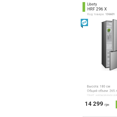
электронное управ
Liberty
дисплей, класс
HRF 296 X
энергопотребления
195 см, цвет нерж
Код товара:
136601
сталь
Высота:
180 см
Общий объем:
265 
Цвет:
нержавеющая
Количество компре
14 299
Гарантия:
24 мес
грн
Двухкамерный холо
нижней морозильно