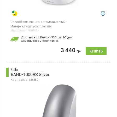
Способ включения:
автоматический
Материал корпуса:
пластик
Мощность:
1000 Вт
Скорость обдува:
33 м/с
Доставка по Киеву - 300
грн.
2-3 дня.
Страна производитель товара:
Китай
Cамовывозом бесплатно.
Автоматическая сушка для рук, сенсорное управление, время
3 440
сушки 10 сек, технология Air Jet
грн
Ballu
BAHD-1000AS Silver
Код товара:
126350