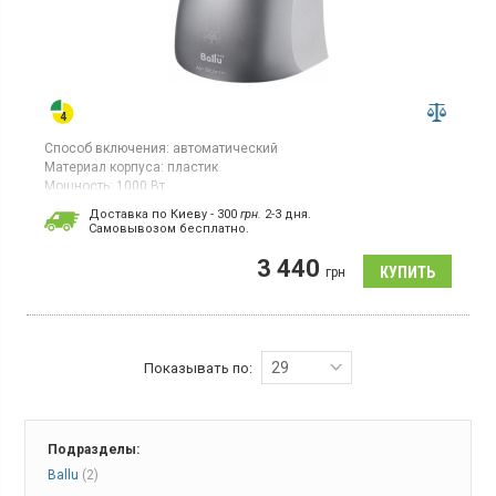
Способ включения:
автоматический
Материал корпуса:
пластик
Мощность:
1000 Вт
Скорость обдува:
33 м/с
Доставка по Киеву - 300
грн.
2-3 дня.
Страна производитель товара:
Китай
Cамовывозом бесплатно.
Автоматическая сушка для рук, сенсорное управление, время
3 440
сушки 10 сек, технология Air Jet
грн
29
Показывать по:
Подразделы:
Ballu
(2)