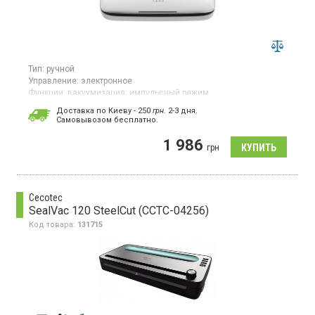
Тип:
ручной
Управление:
электронное
Функции:
вакуумизация;
импульсный режим
Вакуумный упаковщик, для сухих/влажных продуктов,
Доставка по Киеву - 250
грн.
2-3 дня.
электронное управление, время вакумизации до 10 сек,
Cамовывозом бесплатно.
импульсный режим, режим герметизации, режим
вакуумизации и герметизации, кнопка остановки, световая
1 986
грн
индикация работы, ширина пакета 30 см, электронная книга
рецептов, шланг для вакуумирования контейнера в комплекте
Cecotec
SealVac 120 SteelCut (CCTC-04256)
Код товара:
131715