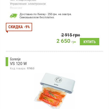
Управление:
электронное
Функции:
вакуумизация;
запаивание без вакуумизации;
индикация
Доставка по Киеву - 250
грн.
на завтра.
;
регулировка скорости
Cамовывозом бесплатно.
Страна производитель товара:
Китай
Прибор для вакуумной упаковки свежих, сухих, маринованных
СКИДКА -9%
продуктов. Можно использовать для непищевых продуктов, в
организации хранения, для защиты предметов от влаги при их
2 915
грн
использовании на открытом воздухе.
2 650
грн
Gorenje
VS 120 W
Код товара:
97450