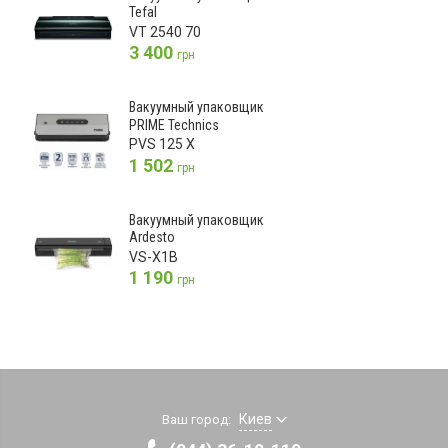
Tefal
VT 2540 70
3 400
грн
Вакуумный упаковщик
PRIME Technics
PVS 125 X
1 502
грн
Вакуумный упаковщик
Ardesto
VS-X1B
1 190
грн
Киев
Ваш город: