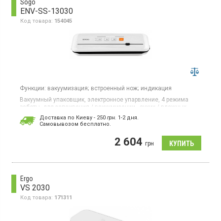
Sogo
ENV-SS-13030
Код товара:
154045
Функции:
вакуумизация;
встроенный нож;
индикация
Вакуумный упаковщик, электронное упарвление, 4 режима
работы, для запаивания / вакуумизации, сухих / влажных
продуктов, встроенный нож, пакеты шириной 30 см, работает с
Доставка по Киеву - 250
грн.
1-2 дня.
банками и пробками для вина, светодиодные индикаторы,
Cамовывозом бесплатно.
защита от перегрева, низкий уровень шума.
2 604
грн
Ergo
VS 2030
Код товара:
171311