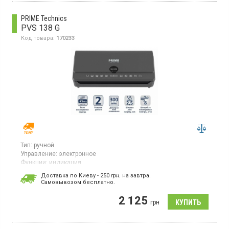
PRIME Technics
PVS 138 G
Код товара:
170233
Тип:
ручной
Управление:
электронное
Функции:
индикация
Вакууматор мощностью 130 Вт предназначен для
Доставка по Киеву - 250
грн.
на завтра.
эффективной упаковки продуктов в герметичные пакеты.
Cамовывозом бесплатно.
Благодаря производительности насоса 8 л/мин обеспечивает
быстрое удаление воздуха и качественную запайку швом
2 125
грн
длиной 300 мм.