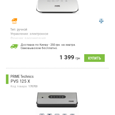
Тип:
ручной
Управление:
электронное
Функции:
вакуумизация
Вакууматор, мощность 120 Вт, сила вакуумирования 60 кПа,
Доставка по Киеву - 250
грн.
на завтра.
скорость откачки воздуха 3,2 л/мин, режимы работы — 2
Cамовывозом бесплатно.
(стандартный, деликатный), защита от перегрева, длина линии
запайки 30 см, ширина линии нагрева 2,5 мм, цвет белый
1 399
грн
PRIME Technics
PVS 125 X
Код товара:
170703