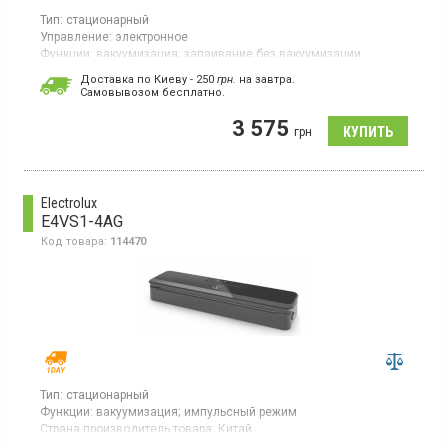
Тип:
стационарный
Управление:
электронное
Функции:
вакуумизация;
запаивание без вакуумизации
Страна производитель товара:
Китай
Доставка по Киеву - 250
грн.
на завтра.
Cамовывозом бесплатно.
Вакуумный упаковщик, электронное управление,
вакуумизация сухих/влажных продуктов, запаивание без
3 575
вакуумизации, создание вакуума в специальных контейнерах,
грн
электронный контроль вакуума, индикатор работы, 10 пакетов
в комплекте, отсек для шнура, резиновые ножки, замок на
крышке
Electrolux
E4VS1-4AG
Код товара:
114470
Тип:
стационарный
Функции:
вакуумизация;
импульсный режим
Страна производитель товара:
Китай