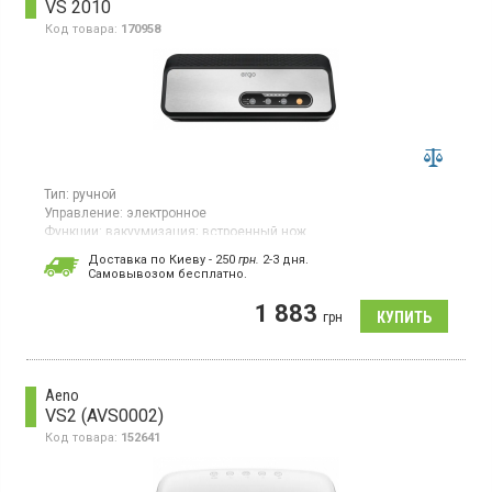
VS 2010
Код товара:
170958
Тип:
ручной
Управление:
электронное
Функции:
вакуумизация;
встроенный нож
Вакууматор мощностью 110 Вт с электронным управлением
Доставка по Киеву - 250
грн.
2-3 дня.
подходит для вакуумирования сухих продуктов, в
Cамовывозом бесплатно.
специальных контейнерах и запайки без вакуумизации. Корпус
из металла и пластика, цвет серебристый.
1 883
грн
Aeno
VS2 (AVS0002)
Код товара:
152641