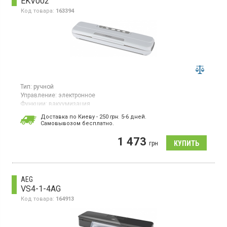
EKV002
Код товара:
163394
Тип:
ручной
Управление:
электронное
Функции:
вакуумизация
Гарантия:
12 мес
Доставка по Киеву - 250
грн.
5-6 дней.
Cамовывозом бесплатно.
Вакууматор мощностью 110 Вт и производительностью насоса
3 л/мин. Тип управления электронный. Поддерживает режимы
1 473
вакуумирования влажных и сухих продуктов. Оснащен
грн
световой индикацией и кабелем длиной 1,5 м. Корпус
изготовлен из пластика. В комплекте: вакууматор, 10
вакуумных пакетов, инструкция и гарантийный талон.
AEG
VS4-1-4AG
Код товара:
164913