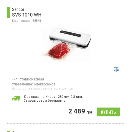
Sencor
SVS 1010 WH
Код товара:
88541
Тип:
стационарный
Управление:
электронное
Функции:
вакуумизация;
индикация
Страна производитель товара:
Китай
Доставка по Киеву - 250
грн.
2-3 дня.
Cамовывозом бесплатно.
Аппарат для герметичной упаковки мощностью 110 Вт,
максимальная ширина пакета (рулона) 30 см, максимальная
2 489
мощность вакуумирования 800 мбар, електронная регулировка
грн
степени вакуумирования, производительность насоса 12 л/
мин