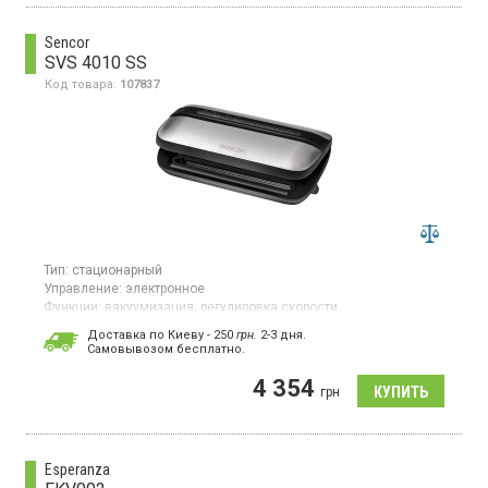
Sencor
SVS 4010 SS
Код товара:
107837
Тип:
стационарный
Управление:
электронное
Функции:
вакуумизация;
регулировка скорости
Страна производитель товара:
Китай
Доставка по Киеву - 250
грн.
2-3 дня.
Cамовывозом бесплатно.
Вакуумный упаковщик, мощность 120 Вт, 2 скорости,
максимальная ширина пакета (рулона) 30 см, максимальная
4 354
мощность вакуумирования 0.8 бар, производительность
грн
насоса 12 л/мин, спаивание швом длиной 2 мм, совместим с
различными видами пленок.
Esperanza