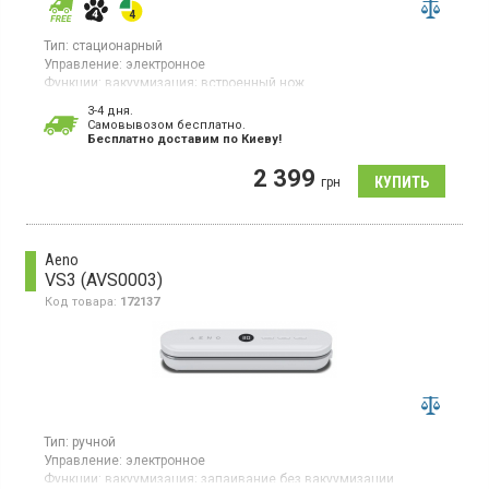
Тип:
стационарный
Управление:
электронное
Функции:
вакуумизация;
встроенный нож
Гарантия:
24 мес
3-4 дня.
Cамовывозом бесплатно.
Вакуумный упаковщик, электронное управление, встроенный
Бесплатно доставим по Киеву!
нож, скорость вакуумизации 10 сек,рулон пакетов.
2 399
грн
Aeno
VS3 (AVS0003)
Код товара:
172137
Тип:
ручной
Управление:
электронное
Функции:
вакуумизация;
запаивание без вакуумизации