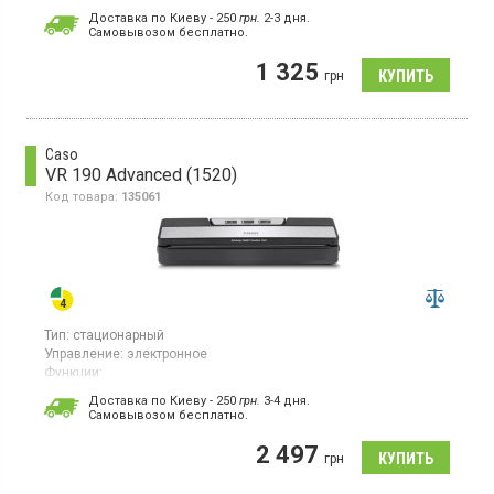
Вакууматор мощностью 85 Вт с электронным управлением
Доставка по Киеву - 250
грн.
2-3 дня.
предназначен для вакуумирования сухих и влажных
Cамовывозом бесплатно.
продуктов, запаивания без вакуумизации и маринования.
Поддерживает режимы сухого и влажного вакуума со сваркой,
1 325
грн
только сварку и импульсный режим.
Caso
VR 190 Advanced (1520)
Код товара:
135061
Тип:
стационарный
Управление:
электронное
Функции:
вакуумизация;
запаивание без вакуумизации;
импульсный
Доставка по Киеву - 250
грн.
3-4 дня.
режим
Cамовывозом бесплатно.
Вакуумный упаковщик, мощность 100 Вт, насос 9 л/мин,
ширина пакетов до 30 см, светодиодная индикация работы,
2 497
грн
автоматическое запирание крышки