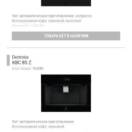
Тип:
автоматическое приготовление;
эспрессо
Используемый кофе:
зерновой;
молотый
Мощность:
1350 Вт
Максимальное давление:
15 бар
ТОВАРА НЕТ В НАЛИЧИИ
Встраиваемая кофе-машина, мощность 1350 Вт, давление 15
бар, объем кофемолки: 350 г, возможность использования
молотого кофе, функция автоматического запуска, объем
резервуара для воды: 2.5 л, 2 отдельных нагревательных
элемента для кофе и горячей воды, подсветка, Touch —
Electrolux
большой дисплей.
KBC 85 Z
Код товара:
154280
Тип:
автоматическое приготовление
Используемый кофе:
зерновой