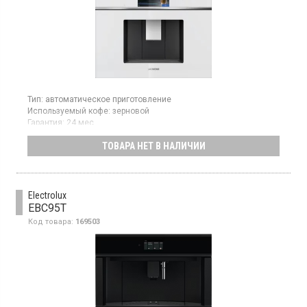
Тип:
автоматическое приготовление
Используемый кофе:
зерновой
Гарантия:
24 мес
Страна производитель товара:
Словения
ТОВАРА НЕТ В НАЛИЧИИ
Автоматическая кофемашина, резервуар для воды 2.4 л,
контейнер для кофе на 500 г, керамическая
кофемолка, autoMilk Clean.
Electrolux
EBC95T
Код товара:
169503