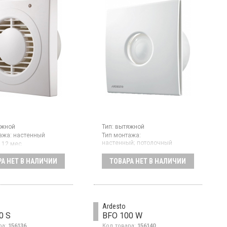
яжной
Тип:
вытяжной
ажа:
настенный
Тип монтажа:
настенный;
потолочный
:
12 мес
Гарантия:
12 мес
роизводитель товара:
Страна производитель товара:
А НЕТ В НАЛИЧИИ
ТОВАРА НЕТ В НАЛИЧИИ
Китай
 вентилятор, диаметр
цвет белый
Вытяжной вентилятор, диаметр
120 мм, цвет белый
Ardesto
0 S
BFO 100 W
ра:
156136
Код товара:
156140