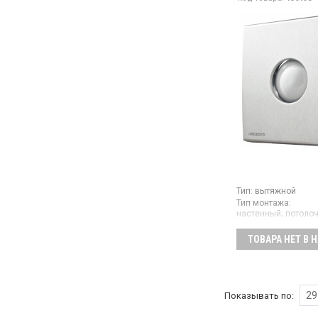
Тип:
вытяжной
Тип монтажа:
настенный;
потоло
Гарантия:
12 мес
Страна производите
ТОВАРА НЕТ В 
Китай
Вытяжной вентилят
150 мм, цвет сереб
29
Показывать по: