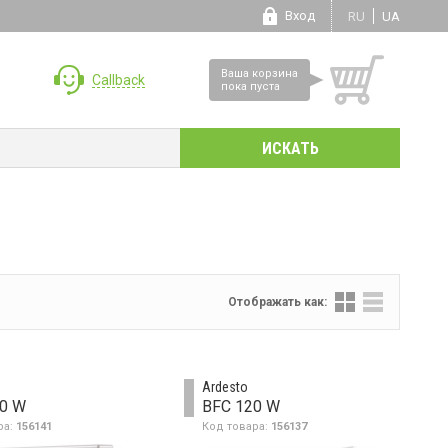
Вход
RU
UA
Ваша корзина
Callback
пока пуста
Отображать как:
Ardesto
0 W
BFC 120 W
ра:
156141
Код товара:
156137