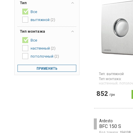
Тип
Все
вытяжной
(2)
Тип монтажа
Все
настенный
(2)
потолочный
(2)
ПРИМЕНИТЬ
Тип:
вытяжной
Тип монтажа:
настенный;
потоло
Гарантия:
12 мес
852
Страна производите
грн
Китай
Вытяжной вентилят
100 мм, цвет сереб
Ardesto
BFC 150 S
Код товара:
156138