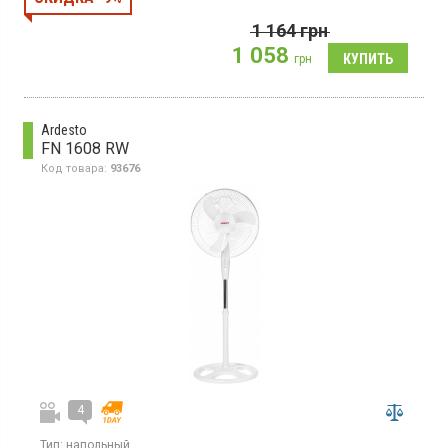
1 164
грн
1 058
грн
Ardesto
FN 1608 RW
Код товара:
93676
4
Тип:
напольный