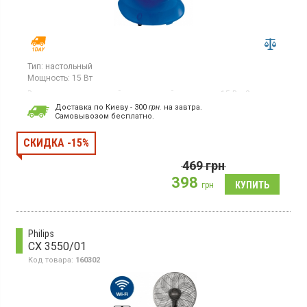
Тип:
настольный
Мощность:
15 Вт
Вентилятор настольный с прищепкой, мощность 15 Вт, 2
скорости, 3 лопасти
Доставка по Киеву - 300
грн.
на завтра.
Cамовывозом бесплатно.
СКИДКА -15%
469
грн
398
грн
Philips
CX 3550/01
Код товара:
160302