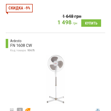
высоты, автоповорот, материал корпуса пластик, цвет черный.
СКИДКА -9%
1 648
грн
1 498
грн
Ardesto
FN 1608 CW
Код товара:
93675
3