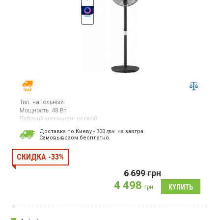
Тип:
напольный
Мощность:
48 Вт
Рабочий механизм:
осевой
Вентилятор, мощность 48 Вт, управление с помощью
Доставка по Киеву - 300
грн.
на завтра.
смартфона, регулировка высоты, регулировка угла наклона,
Cамовывозом бесплатно.
таймер
СКИДКА -33%
6 699
грн
4 498
грн