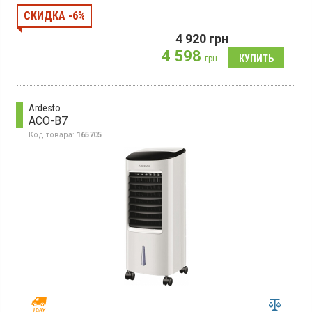
управление
СКИДКА -6%
4 920
грн
4 598
грн
Ardesto
ACO-B7
Код товара:
165705