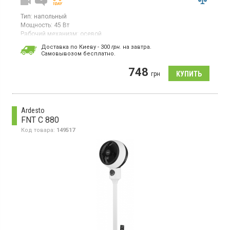
Тип:
напольный
Мощность:
45 Вт
Рабочий механизм:
осевой
Страна производитель товара:
Китай
Доставка по Киеву - 300
грн.
на завтра.
Cамовывозом бесплатно.
Вентилятор, 3 скорости, механическое управление,
автоповорот
748
грн
Ardesto
FNT C 880
Код товара:
149517