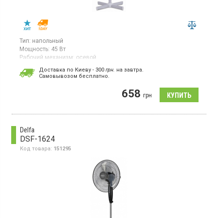
Тип:
напольный
Мощность:
45 Вт
Рабочий механизм:
осевой
Вентилятор, 3 скорости, подсветка, регулировка высоты и угла
Доставка по Киеву - 300
грн.
на завтра.
наклона, автоповорот
Cамовывозом бесплатно.
658
грн
Delfa
DSF-1624
Код товара:
151295