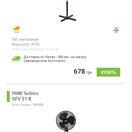
Тип:
напольный
Мощность:
35 Вт
Рабочий механизм:
осевой
Страна производитель товара:
Китай
Доставка по Киеву - 300
грн.
на завтра.
Cамовывозом бесплатно.
Вентилятор, 3 скорости, механическое управление,
регулировка высоты
678
грн
PRIME Technics
SFV 51 B
Код товара:
141926