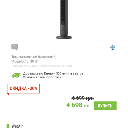
1
Тип:
напольный (колонный)
Мощность:
40 Вт
Страна производитель товара:
Китай
Вентилятор, 3 скорости, функция ароматизации, таймер,
Доставка по Киеву - 300
грн.
на завтра.
защита от детей
Cамовывозом бесплатно.
СКИДКА -30%
6 699
грн
4 698
грн
WetAir