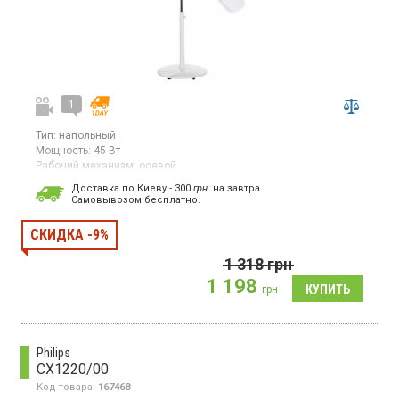
1
Тип:
напольный
Мощность:
45 Вт
Рабочий механизм:
осевой
Страна производитель товара:
Китай
Доставка по Киеву - 300
грн.
на завтра.
Cамовывозом бесплатно.
Вентилятор, 3 скорости, пульт ДУ, таймер, автоотключение,
автоповорот
СКИДКА -9%
1 318
грн
1 198
грн
Philips
CX1220/00
Код товара:
167468