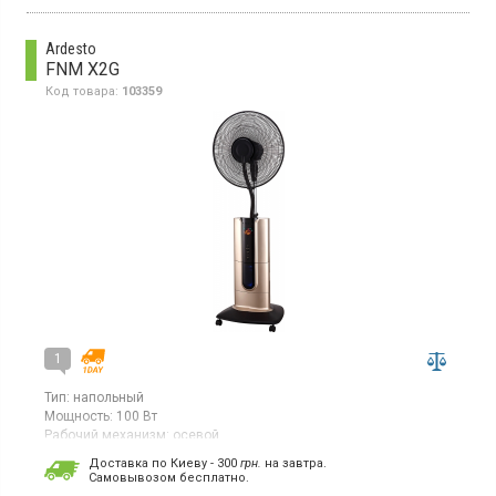
Ardesto
FNM X2G
Код товара:
103359
1
Тип:
напольный
Мощность:
100 Вт
Рабочий механизм:
осевой
Страна производитель товара:
Китай
Доставка по Киеву - 300
грн.
на завтра.
Cамовывозом бесплатно.
Вентилятор, дисплей, таймер, подсветка, электронное