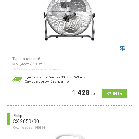
Тип:
напольный
Мощность:
60 Вт
Рабочий механизм:
осевой
Вентилятор, мощность 60 Вт, 3 скорости, управление кнопками,
Доставка по Киеву - 300
грн.
2-3 дня.
диаметр лопастей 30 см, ручка для транспортировки
Cамовывозом бесплатно.
1 428
грн
Philips
CX 2050/00
Код товара:
160301