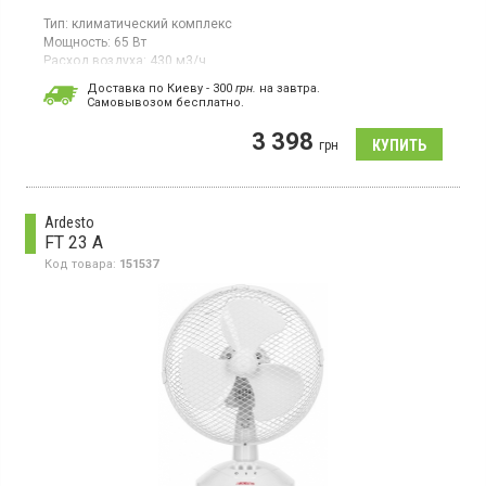
Тип:
климатический комплекс
Мощность:
65 Вт
Расход воздуха:
430 м3/ч
Климатический комплекс, мощность 65 Вт, функции:
Доставка по Киеву - 300
грн.
на завтра.
увлажнение воздуха/охладитель/вентилятор,
Cамовывозом бесплатно.
производительность 430 м3/ч, расход воды 1500 мл/ч, таймер
3 398
грн
Ardesto
FT 23 A
Код товара:
151537