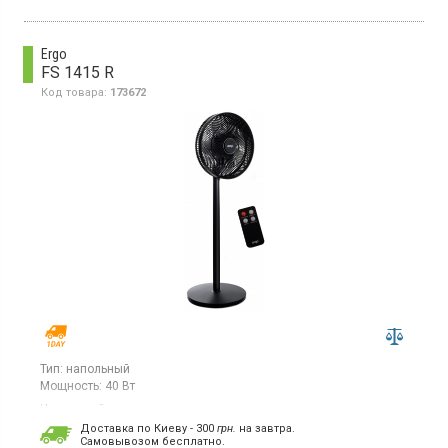
Ergo
FS 1415 R
Код товара:
173672
Тип:
напольный
Мощность:
40 Вт
Напольный вентилятор с пультом управления, входная
мощность 40 Вт, управление электронное, 3 скорости,
Доставка по Киеву - 300
грн.
на завтра.
таймер 0.5...7.5 ч, функции: регулировка наклона, регулировка
Cамовывозом бесплатно.