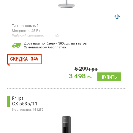
Тип:
напольный
Мощность:
48 Вт
Рабочий механизм:
осевой
Напольный вентилятор, мощность 48 Вт, 3 скорости, режим
Доставка по Киеву - 300
грн.
на завтра.
природного бриза, режим сна, регулировка высоты
Cамовывозом бесплатно.
СКИДКА -34%
5 299
грн
3 498
грн
Philips
CX 5535/11
Код товара:
151252