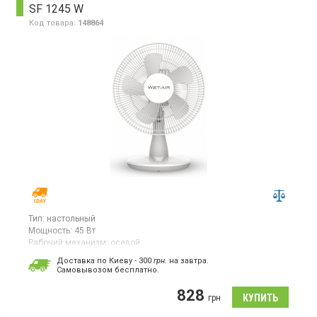
SF 1245 W
Код товара:
148864
Тип:
настольный
Мощность:
45 Вт
Рабочий механизм:
осевой
Вентилятор, 3 скорости, лопасти из пластика, 5 лопастей,
Доставка по Киеву - 300
грн.
на завтра.
высота 48 см
Cамовывозом бесплатно.
828
грн