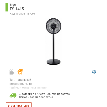
Ergo
FS 1415
Код товара:
167093
Тип:
напольный
Мощность:
40 Вт
Рабочий механизм:
осевой
Вентилятор, мощность 40 Вт, 3 скорости, механическое
Доставка по Киеву - 300
грн.
на завтра.
управление, регулировка высоты, регулировка угла наклона
Cамовывозом бесплатно.
СКИДКА -9%