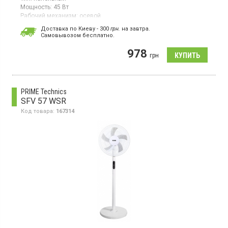
Мощность:
45 Вт
Рабочий механизм:
осевой
Страна производитель товара:
Китай
Доставка по Киеву - 300
грн.
на завтра.
Cамовывозом бесплатно.
Вентилятор, механическое управление, 3 скорости,
автоповорот
978
грн
PRIME Technics
SFV 57 WSR
Код товара:
167314