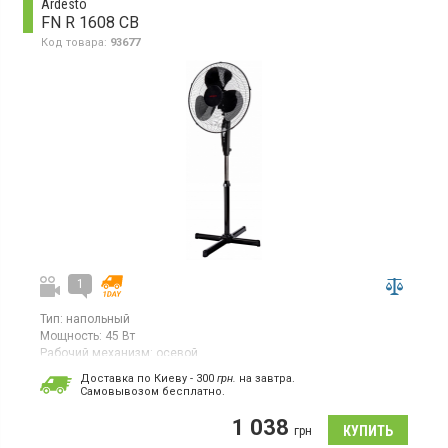
Ardesto
FN R 1608 CB
Код товара:
93677
1
Тип:
напольный
Мощность:
45 Вт
Рабочий механизм:
осевой
Страна производитель товара:
Китай
Доставка по Киеву - 300
грн.
на завтра.
Cамовывозом бесплатно.
Вентилятор, 3 скорости, таймер, пульт ДУ, автоповорот
1 038
грн