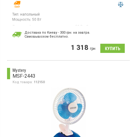
Тип:
напольный
Мощность:
50 Вт
Лопастной вентилятор, мощностью 50 Вт, 3 скорости, диаметр
43 см, высота 120 см, управление электронное, таймер (время
Доставка по Киеву - 300
грн.
на завтра.
установки) 9 ч, дисплей, подсветка, пульт ДУ, автоповорот,
Cамовывозом бесплатно.
регулировка угла наклона, материал лопастей пластик, цвет
белый
1 318
грн
Mystery
MSF-2443
Код товара:
112150