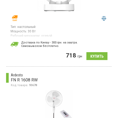
Тип:
настольный
Мощность:
30 Вт
Рабочий механизм:
осевой
Вентилятор, мощность 30 Вт, 3 скорости, диаметр 15 см,
Доставка по Киеву - 300
грн.
на завтра.
регулировка наклона
Cамовывозом бесплатно.
718
грн
Ardesto
FN R 1608 RW
Код товара:
93678