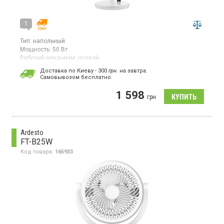
1
Тип:
напольный
Мощность:
50 Вт
Рабочий механизм:
осевой
Страна производитель товара:
Китай
Доставка по Киеву - 300
грн.
на завтра.
Cамовывозом бесплатно.
Вентилятор, сенсорное управление, 3 скорости, 3 режима
работы, LED дисплей, пульт ДУ
1 598
грн
Ardesto
FT-B25W
Код товара:
165933