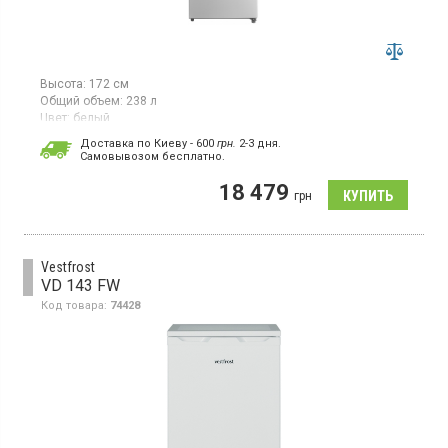
Высота:
172 см
Общий объем:
238 л
Цвет:
белый
Количество компрессоров:
1
Доставка по Киеву - 600
грн.
2-3 дня.
Гарантия:
36 мес
Cамовывозом бесплатно.
Морозильный шкаф с системой No Frost, объем 238 л, 7
18 479
отделений, мощность замораживания 11.1 кг/сутки,
грн
электронное управление, класс энергопотребления Е (новый
стандарт), высота 172 см, цвет белый
Vestfrost
VD 143 FW
Код товара:
74428