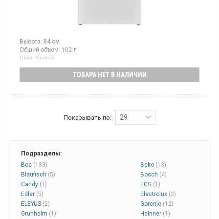
Высота:
84 см
Общий объем:
102 л
Цвет:
белый
Количество компрессоров:
1
ТОВАРА НЕТ В НАЛИЧИИ
Гарантия:
48 мес
Морозильная камера объемом 102 л, 3 отделения,
механическое управление
29
Показывать по:
Подразделы:
Все
(133)
Beko
(13)
Blaufisch
(5)
Bosch
(4)
Candy
(1)
ECG
(1)
Edler
(5)
Electrolux
(2)
ELEYUS
(2)
Gorenje
(12)
Grunhelm
(1)
Heinner
(1)