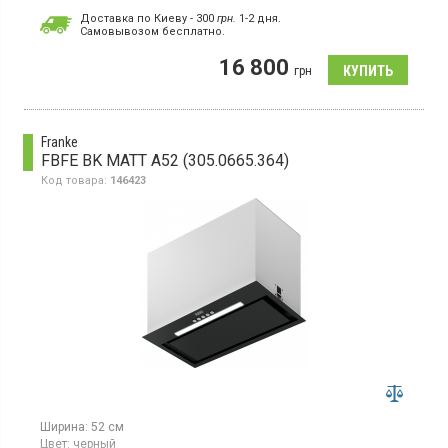
Гарантия:
24 мес
Доставка по Киеву - 300
грн.
1-2 дня.
Cамовывозом бесплатно.
Наклонная пристенная, отвод/рециркуляция,
производительность 550 м3/ч, сенсорное управление, 3
16 800
скорости, LED освещение
грн
Franke
FBFE BK MATT A52 (305.0665.364)
Код товара:
146423
Ширина:
52 см
Цвет:
черный