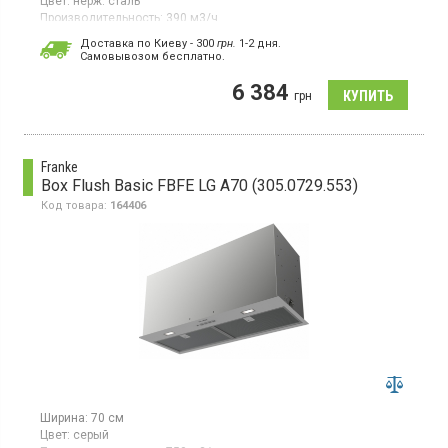
Цвет:
нерж. сталь
Производительность:
390 м3/ч
Гарантия:
24 мес
Доставка по Киеву - 300
грн.
1-2 дня.
Cамовывозом бесплатно.
Полновстраиваемая вытяжка, отвод / рециркуляция воздуха,
макс. производительность 390 куб.м/ч, 3 скорости,
6 384
электромеханическое управление слайдер
грн
Franke
Box Flush Basic FBFE LG A70 (305.0729.553)
Код товара:
164406
Ширина:
70 см
Цвет:
серый