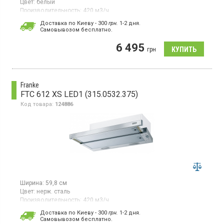
Цвет:
белый
Производительность:
420 м3/ч
Гарантия:
24 мес
Доставка по Киеву - 300
грн.
1-2 дня.
Страна производитель товара:
Турция
Cамовывозом бесплатно.
Встраиваемая телескопическая, отвод/рециркуляция,
6 495
производительность 420 м3/ч, механическое управление, 3
грн
скорости, галогенное освещение
Franke
FTC 612 XS LED1 (315.0532.375)
Код товара:
124886
Ширина:
59,8 см
Цвет:
нерж. сталь
Производительность:
420 м3/ч
Гарантия:
24 мес
Доставка по Киеву - 300
грн.
1-2 дня.
Страна производитель товара:
Турция
Cамовывозом бесплатно.