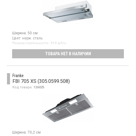
Ширина:
50 см
Цвет:
нерж. сталь
Производительность:
310 м3/ч
Гарантия:
24 мес
ТОВАРА НЕТ В НАЛИЧИИ
Встраиваемая телескопическая вытяжка, отвод/
рециркуляция, производительность 310 м³/ч, ползунковое
управление, 3 скорости, светодиодное освещение
Franke
FBI 705 XS (305.0599.508)
Код товара:
126025
Ширина:
70,2 см