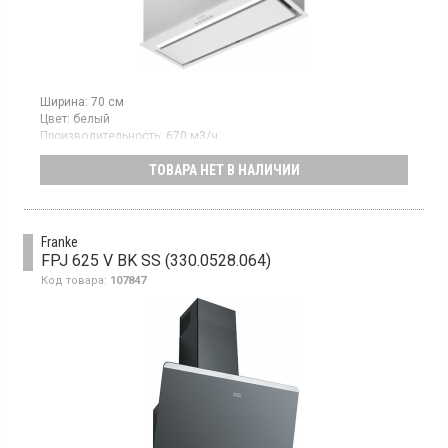
Ширина:
70 см
Цвет:
белый
Производительность:
670 м3/ч
Гарантия:
24 мес
ТОВАРА НЕТ В НАЛИЧИИ
Полновстраиваемая вытяжка, отвод/рециркуляция воздуха,
производительность 670 м3/ч в интенсивном режиме, 570 м3/
ч на 3-ей скорости, электронные кнопки, LED освещение.
Franke
FPJ 625 V BK SS (330.0528.064)
Код товара:
107847