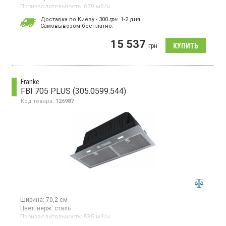
Производительность:
620 м3/ч
Гарантия:
24 мес
Доставка по Киеву - 300
грн.
1-2 дня.
Cамовывозом бесплатно.
Полновстраиваемая вытяжка, отвод/рециркуляция воздуха,
производительность 620 м3/ч в интенсивном режиме, 540 м3/
15 537
ч на 3-ей скорости, электронные кнопки, LED освещение.
грн
Franke
FBI 705 PLUS (305.0599.544)
Код товара:
126987
Ширина:
70,2 см
Цвет:
нерж. сталь
Производительность:
585 м3/ч
Гарантия:
24 мес