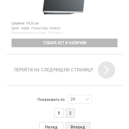
Ширина:
59,8 см
Цвет:
нерж. сталь/чер. стекло
Производительность:
720 м3/ч
Гарантия:
24 мес
ТОВАРА НЕТ В НАЛИЧИИ
Наклонная пристенная, отвод/рециркуляция,
производительность 580 м3/ч на 3-ей скорости, 720 м3/ч в
интенсивном режиме, сенсорное управление, LED освещение
ПЕРЕЙТИ НА СЛЕДУЮЩУЮ СТРАНИЦУ
29
Показывать по:
1
2
Назад
Вперед