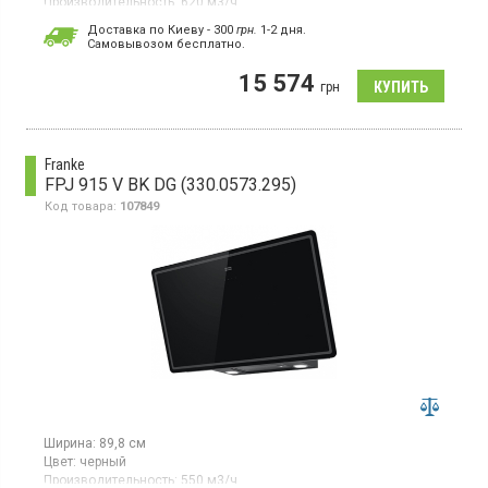
Производительность:
620 м3/ч
Гарантия:
24 мес
Доставка по Киеву - 300
грн.
1-2 дня.
Cамовывозом бесплатно.
Полновстраиваемая вытяжка, отвод/рециркуляция воздуха,
производительность 620 м3/ч в интенсивном режиме, 540 м3/
15 574
ч на 3-ей скорости, электронные кнопки, LED освещение.
грн
Franke
FPJ 915 V BK DG (330.0573.295)
Код товара:
107849
Ширина:
89,8 см
Цвет:
черный
Производительность:
550 м3/ч