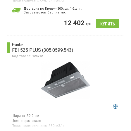
Производительность:
750 м3/ч
Гарантия:
24 мес
Доставка по Киеву - 300
грн.
1-2 дня.
Cамовывозом бесплатно.
Полновстраиваемая вытяжка, отвод воздуха,
производительность 750 м3/ч в интенсивном режиме, 640 м3/
12 402
ч на 3-ей скорости, электронные кнопки, LED освещение,
грн
касетный алюминиевый фильтр, ширина 70 см, цвет серый
Franke
FBI 525 PLUS (305.0599.543)
Код товара:
124772
Ширина:
52,2 см
Цвет:
нерж. сталь
Производительность:
580 м3/ч
Гарантия:
24 мес