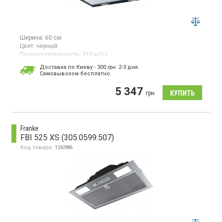
Ширина:
60 см
Цвет:
черный
Производительность:
310 м3/ч
Гарантия:
12 мес
Доставка по Киеву - 300
грн.
2-3 дня.
Cамовывозом бесплатно.
Встраиваемая телескопическая вытяжка, отвод/
рециркуляция, макс. производительность 310 м³/ч,
5 347
механическое управление, 3 скорости,
грн
светодиодное освещение
Franke
FBI 525 XS (305.0599.507)
Код товара:
126986