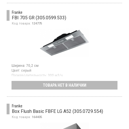
скорости, интенсивный режим, освещение LED S2000
4000K, алюминиевый касетный фильтр, ширина вытяжки 70 см,
цвет чёрный
Franke
FBI 705 GR (305.0599.533)
Код товара:
124775
Ширина:
70,2 см
Цвет:
серый
Производительность:
300 м3/ч
Гарантия:
24 мес
ТОВАРА НЕТ В НАЛИЧИИ
Полновстраиваемая вытяжка, отвод / рециркуляция воздуха,
макс. производительность 300 куб.м/ч, 3 скорости,
электромеханическое управление слайдер
Franke
Box Flush Basic FBFE LG A52 (305.0729.554)
Код товара:
164405