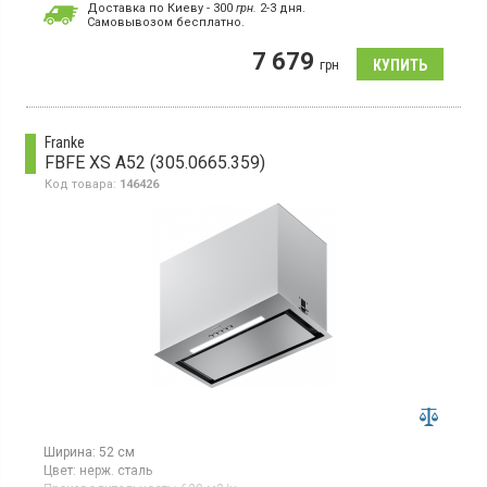
Доставка по Киеву - 300
грн.
2-3 дня.
Cамовывозом бесплатно.
Полновстраиваемая вытяжка, отвод / рециркуляция воздуха,
макс. производительность 580 куб.м/ч, 3 скорости,
7 679
электромеханическое управление слайдер
грн
Franke
FBFE XS A52 (305.0665.359)
Код товара:
146426
Ширина:
52 см
Цвет:
нерж. сталь