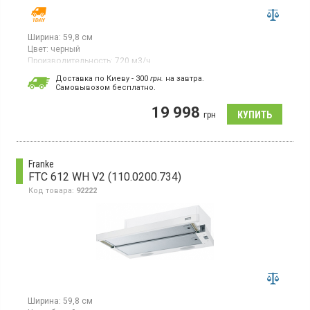
Ширина:
59,8 см
Цвет:
черный
Производительность:
720 м3/ч
Гарантия:
24 мес
Доставка по Киеву - 300
грн.
на завтра.
Cамовывозом бесплатно.
Наклонная пристенная вытяжка, отвод/рециркуляция воздуха,
макс. производительность 720 м3/ч, 3 скорости + интенсивный
19 998
режим, сенсорное управление Touch Control
грн
Franke
FTC 612 WH V2 (110.0200.734)
Код товара:
92222
Ширина:
59,8 см