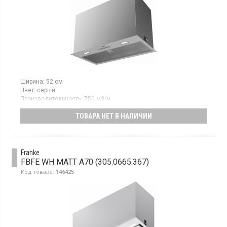
Ширина:
52 см
Цвет:
серый
Производительность:
750 м3/ч
Гарантия:
24 мес
ТОВАРА НЕТ В НАЛИЧИИ
Полновстраиваемая вытяжка, отвод воздуха,
производительность 750 м3/ч в интенсивном режиме, 640 м3/
ч на 3-ей скорости, электронные кнопки, LED освещение,
касетный алюминиевый фильтр, ширина 52 см, цвет серый
Franke
FBFE WH MATT A70 (305.0665.367)
Код товара:
146425