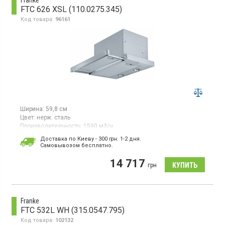
Franke
FTC 626 XSL (110.0275.345)
Код товара:
96161
Ширина:
59,8 см
Цвет:
нерж. сталь
Производительность:
1590 м3/ч
Гарантия:
24 мес
Доставка по Киеву - 300
грн.
1-2 дня.
Cамовывозом бесплатно.
Встраиваемая телескопическая, отвод/рециркуляция,
производительность 1590 м³/ч, электронное управление, 4
14 717
скорости + интенсивный режим, галогенное освещение
грн
Franke
FTC 532L WH (315.0547.795)
Код товара:
102132