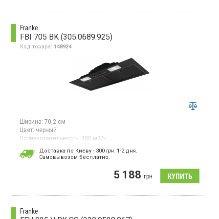
Franke
FBI 705 BK (305.0689.925)
Код товара:
148924
Ширина:
70,2 см
Цвет:
черный
Производительность:
300 м3/ч
Гарантия:
24 мес
Доставка по Киеву - 300
грн.
1-2 дня.
Cамовывозом бесплатно.
Полновстраиваемая вытяжка, отвод / рециркуляция воздуха,
макс. производительность 300 куб.м/ч, 3 скорости,
5 188
механическое управление слайдер, освещение LED лампы:
грн
2х4 Вт, фильтр алюминиевый кассетный, ширина 70.2 см, цвет
черный матовый
Franke