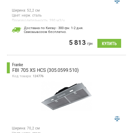
Ширина:
52,2 см
Цвет:
нерж. сталь
Производительность:
390 м3/ч
Гарантия:
24 мес
Доставка по Киеву - 300
грн.
1-2 дня.
Cамовывозом бесплатно.
Полновстраиваемая вытяжка, отвод / рециркуляция воздуха,
макс. производительность 390 куб.м/ч, 3 скорости,
5 813
электромеханическое управление слайдер
грн
Franke
FBI 705 XS HCS (305.0599.510)
Код товара:
124776
Ширина:
70,2 см