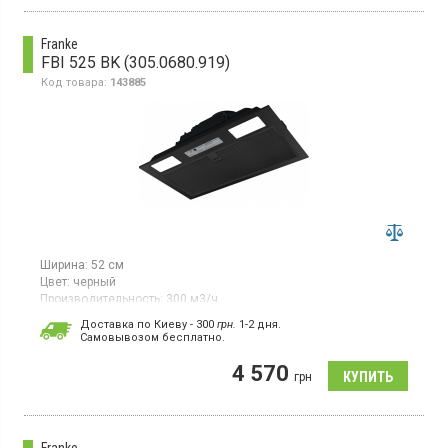
Franke
FBI 525 BK (305.0680.919)
Код товара:
143885
Ширина:
52 см
Цвет:
черный
Производительность:
300 м3/ч
Гарантия:
24 мес
Доставка по Киеву - 300
грн.
1-2 дня.
Cамовывозом бесплатно.
Полновстраиваемая вытяжка, отвод/рециркуляция воздуха,
производительность 300 м3/ч, механическое управление, LED
4 570
освещение.
грн