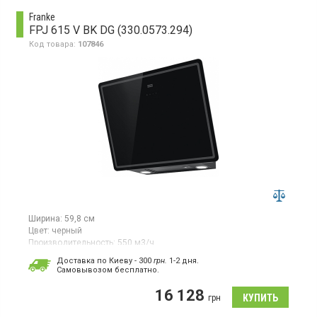
Franke
FPJ 615 V BK DG (330.0573.294)
Код товара:
107846
Ширина:
59,8 см
Цвет:
черный
Производительность:
550 м3/ч
Гарантия:
24 мес
Доставка по Киеву - 300
грн.
1-2 дня.
Cамовывозом бесплатно.
Наклонная пристенная, отвод/рециркуляция,
производительность 550 м3/ч, сенсорное управление, 3
16 128
скорости, LED освещение
грн