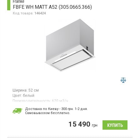
Franke
FBFE WH MATT A52 (305.0665.366)
Код товара:
146424
Ширина:
52 см
Цвет:
белый
Производительность:
620 м3/ч
Гарантия:
24 мес
Доставка по Киеву - 300
грн.
1-2 дня.
Cамовывозом бесплатно.
Полновстраиваемая вытяжка, отвод/рециркуляция воздуха,
производительность 620 м3/ч в интенсивном режиме, 540 м3/
15 490
ч на 3-ей скорости, электронные кнопки, LED освещение.
грн