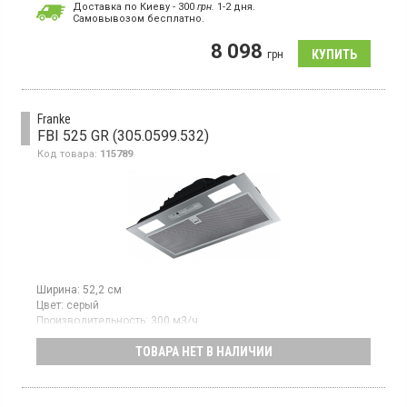
Доставка по Киеву - 300
грн.
1-2 дня.
Cамовывозом бесплатно.
Полновстраиваемая вытяжка, отвод / рециркуляция воздуха,
макс. производительность 580 куб.м/ч, 3 скорости,
8 098
электромеханическое управление слайдер
грн
Franke
FBI 525 GR (305.0599.532)
Код товара:
115789
Ширина:
52,2 см
Цвет:
серый
Производительность:
300 м3/ч
Гарантия:
24 мес
ТОВАРА НЕТ В НАЛИЧИИ
Полновстраиваемая вытяжка, отвод / рециркуляция воздуха,
макс. производительность 300 куб.м/ч, 3 скорости,
электромеханическое управление слайдер