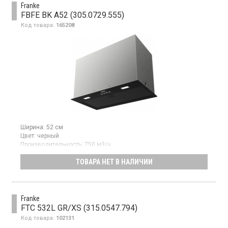
Franke
FBFE BK A52 (305.0729.555)
Код товара:
165208
Ширина:
52 см
Цвет:
черный
Производительность:
750 м3/ч
Гарантия:
24 мес
ТОВАРА НЕТ В НАЛИЧИИ
Полновстраиваемая вытяжка, отвод/рециркуляция,
производительность: 750 м3/ч, электронное управление, 3
скорости, интенсивный режим, освещение LED S2000
4000K, алюминиевый касетный фильтр, ширина вытяжки 52 см,
цвет чёрный
Franke
FTC 532L GR/XS (315.0547.794)
Код товара:
102131