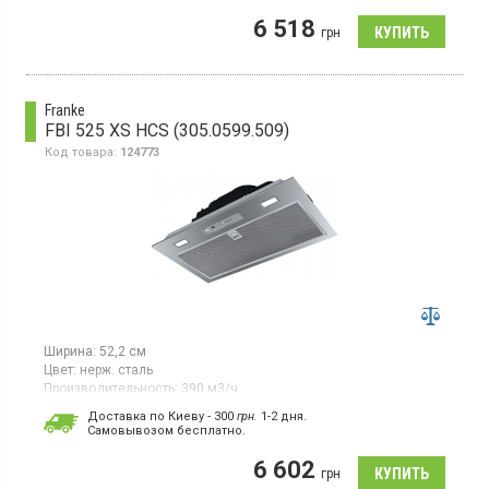
Встраиваемая телескопическая вытяжка, отвод, макс.
6 518
производительность 420 куб.м в час, ползунковое управление,
грн
3 скорости, LED подсветка
Franke
FBI 525 XS HCS (305.0599.509)
Код товара:
124773
Ширина:
52,2 см
Цвет:
нерж. сталь
Производительность:
390 м3/ч
Гарантия:
24 мес
Доставка по Киеву - 300
грн.
1-2 дня.
Cамовывозом бесплатно.
Полновстраиваемая вытяжка, отвод / рециркуляция воздуха,
макс. производительность 390 куб.м/ч, 3 скорости,
6 602
электромеханическое управление слайдер
грн