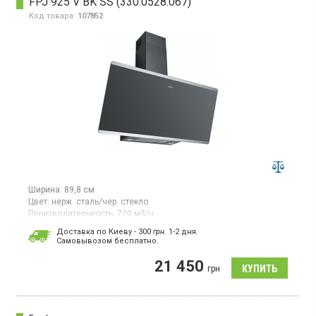
FPJ 925 V BK SS (330.0528.067)
Код товара:
107852
Ширина:
89,8 см
Цвет:
нерж. сталь/чер. стекло
Производительность:
720 м3/ч
Гарантия:
24 мес
Доставка по Киеву - 300
грн.
1-2 дня.
Cамовывозом бесплатно.
Наклонная пристенная, отвод/рециркуляция,
производительность 580 м3/ч на 3-ей скорости, 720 м3/ч в
21 450
интенсивном режиме, сенсорное управление, LED освещение
грн