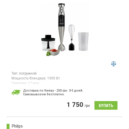
Тип:
погружной
Мощность блендера:
1000 Вт
Гарантия:
12 мес
Ручной блендер мощностью 1000 Вт. Погружная часть и корпус
Доставка по Киеву - 250
грн.
3-5 дней.
изготовлены из металла. Есть турборежимы.
Cамовывозом бесплатно.
Комплектация: чашка для смешивания, венчик, измельчитель,
инструкция. Лезвия Quad Blade. Цвет – черный/нержавеющая
1 750
грн
сталь.
Philips