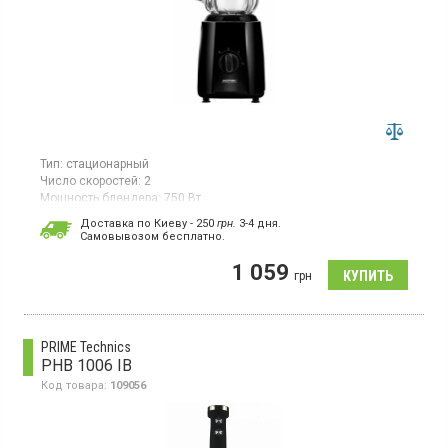
Тип:
стационарный
Число скоростей:
2
Мощность блендера:
750 Вт
Стационарный блендер мощностью 750 Вт с двумя
Доставка по Киеву - 250
грн.
3-4 дня.
скоростями, импульсным режимом и функцией колы льда.
Cамовывозом бесплатно.
Оснащен большим измельчителем объемом 1,5 л.
1 059
грн
PRIME Technics
PHB 1006 IB
Код товара:
109056