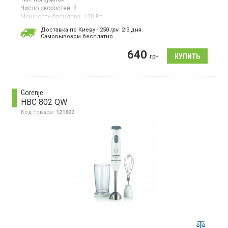
Число скоростей:
2
Мощность блендера:
120 Вт
Погружной блендер, 2 скорости, погружная часть
Доставка по Киеву - 250
грн.
2-3 дня.
металлическая, для смешивания, измельчения ингридиентов,
Cамовывозом бесплатно.
простая очистка, защита от брызг.
640
грн
Gorenje
HBC 802 QW
Код товара:
121822