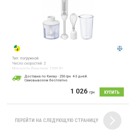
Тип:
погружной
Число скоростей:
2
Мощность блендера:
1000 Вт
Гарантия:
12 мес
Доставка по Киеву - 250
грн.
4-5 дней.
Cамовывозом бесплатно.
Ручной погружной блендер, мощность 1000 Вт, 2 скоростных
режима работы, режим турбо, регулятор скорости на корпусе,
1 026
нож из нержавеющей стали Ice Crush, пластиковый корпус,
грн
ножка блендера из нержавеющей стали, петля для
подвешивания, в комплекте: чаша с измельчителем 500 мл,
мерный стакан 700 мл, венчик, цвет: белый
ПЕРЕЙТИ НА СЛЕДУЮЩУЮ СТРАНИЦУ