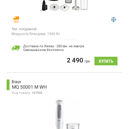
Тип:
погружной
Мощность блендера:
1500 Вт
Погружной блендер мощностью 1500 Вт с мультискоростной
регулировкой скорости оснащен большим измельчителем
Доставка по Киеву - 250
грн.
на завтра.
объемом 2 л, мерным стаканом на 600 мл и металлическими
Cамовывозом бесплатно.
насадками.
2 490
грн
Braun
MQ 50001 M WH
Код товара:
161926