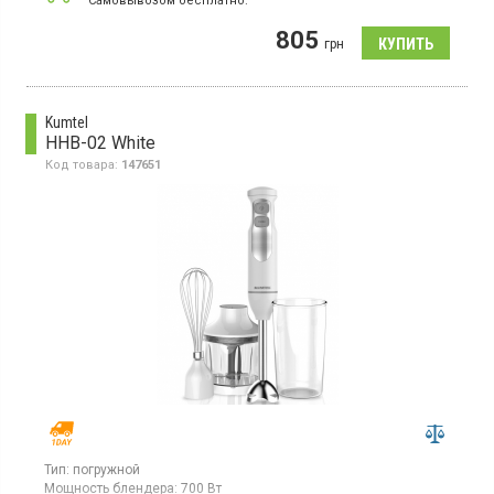
Cамовывозом бесплатно.
Погружной блендер, 2 скорости, турборежим, погружная часть
805
из металла, мерный стакан - 0.8 л, 2 металлических ножа,
грн
защита от брызг, эргономичная форма
Kumtel
HHB-02 White
Код товара:
147651
Тип:
погружной
Мощность блендера:
700 Вт