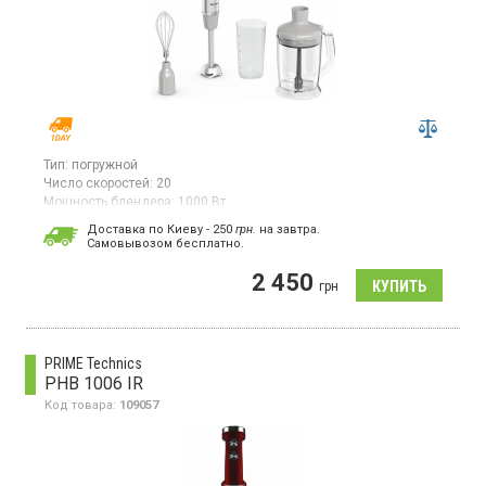
Тип:
погружной
Число скоростей:
20
Мощность блендера:
1000 Вт
Гарантия:
24 мес
Доставка по Киеву - 250
грн.
на завтра.
Cамовывозом бесплатно.
Погружной блендер, мощностью 1000 Вт, регулировка
скорости, турбо режим, технология лезвия 4 лезвия Powelix на
2 450
30% быстрее, в комплекте: венчик, измельчитель объемом
грн
1000 мл, мерный стакан объемом 800 мл.
PRIME Technics
PHB 1006 IR
Код товара:
109057