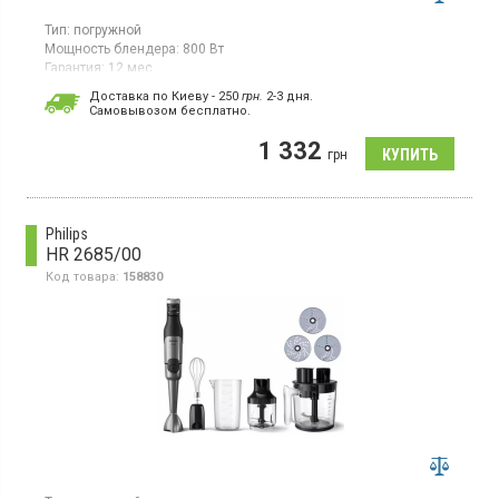
Тип:
погружной
Мощность блендера:
800 Вт
Гарантия:
12 мес
Страна производитель товара:
Китай
Доставка по Киеву - 250
грн.
2-3 дня.
Cамовывозом бесплатно.
Блендер, мерный стакан, механическое управление, плавная
регулировка скорости
1 332
грн
Philips
HR 2685/00
Код товара:
158830