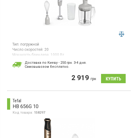
Тип:
погружной
Число скоростей:
20
Мощность блендера:
1000 Вт
Гарантия:
12 мес
Доставка по Киеву - 250
грн.
3-4 дня.
Cамовывозом бесплатно.
Погружной блендер, мощностью 1000 Вт, регулировка
скорости, турбо режим, технология лезвия 4 лезвия Powelix на
2 919
30% быстрее, в комплекте: венчик, измельчитель объемом
грн
1000 мл, мерный стакан объемом 800 мл.
Tefal
HB 656G 10
Код товара:
158297