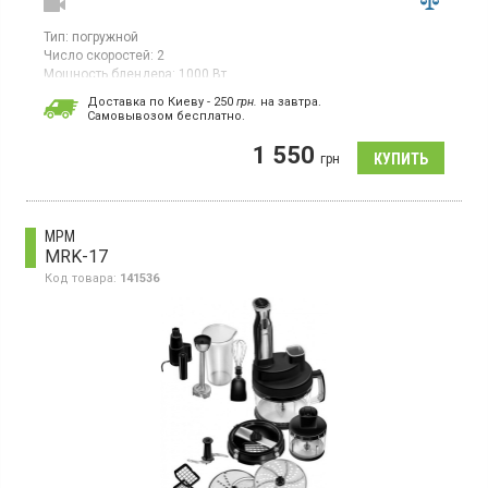
Тип:
погружной
Число скоростей:
2
Мощность блендера:
1000 Вт
Страна производитель товара:
Китай
Доставка по Киеву - 250
грн.
на завтра.
Cамовывозом бесплатно.
Погружной блендер, мощность 1000 Вт, нога из нержавеющей
стали, турборежим, регулируемая скорость, возможность
1 550
крепления на стену, цвет черный/металлик.
грн
MPM
MRK-17
Код товара:
141536