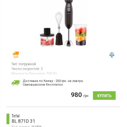
Тип:
погружной
Число скоростей:
2
Мощность блендера:
300 Вт
Погружной блендер, 2 скорости, импульсный режим,
Доставка по Киеву - 250
грн.
на завтра.
измельчитель - 500 мл, мерный стакан -600 мл, венчик для
Cамовывозом бесплатно.
взбивания, защита двигателя от перегрева, блокировка
включения без чаши, можно мыть в посудомоечной машине.
980
грн
Tefal
BL 871D 31
Код товара:
151826