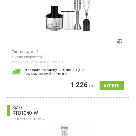
Тип:
погружной
Число скоростей:
1
Мощность блендера:
1500 Вт
Гарантия:
24 мес
Доставка по Киеву - 250
грн.
3-4 дня.
Cамовывозом бесплатно.
Ручной блендер мощностью 1500 Вт оснащен одной скоростью
работы, турборежимом и импульсным режимом для
1 226
эффективного смешивания и измельчения ингредиентов.
грн
Rotex
RTB1040-W
Код товара:
161257