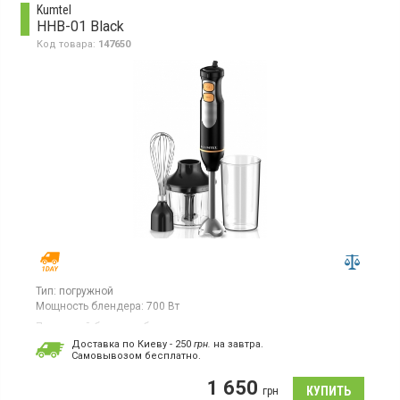
Kumtel
HHB-01 Black
Код товара:
147650
Тип:
погружной
Мощность блендера:
700 Вт
Погружной блендер, безступенчатая регулировка скорости,
турбо режим, погружная часть металлическая, измельчитель
Доставка по Киеву - 250
грн.
на завтра.
500 мл, мерный стакан 600 мл, венчик из нержавеющей стали,
Cамовывозом бесплатно.
DC мотор
1 650
грн