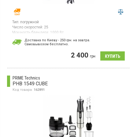
Тип:
погружной
Число скоростей:
25
Мощность блендера:
1000 Вт
Гарантия:
12 мес
Доставка по Киеву - 250
грн.
на завтра.
Cамовывозом бесплатно.
Погружной блендер, 25 скоростей, турбо режим, приготовление
смузи, детского питания, измельчитель - 0.5 л, мерный стакан -
2 400
0.6 л, венчик для взбивания, технология SplashControl - защита
грн
от разбрызгивания, технология EasyClick Plus для быстрого
отсоединения аксессуаров, съемные части можно мыть в
посудомоечной машине.
PRIME Technics
PHB 1549 CUBE
Код товара:
162891