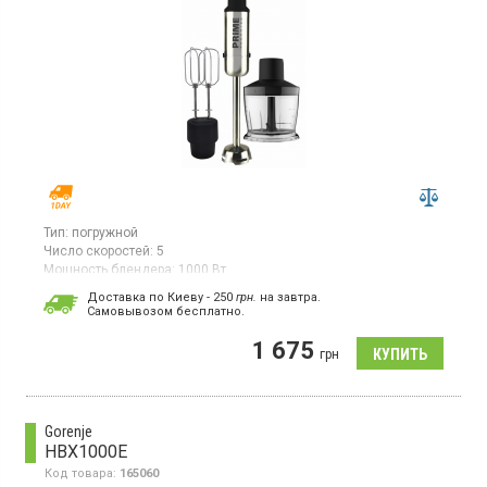
Тип:
погружной
Число скоростей:
5
Мощность блендера:
1000 Вт
Погружной блендер, переключатель скорости, турборежим, LED
Доставка по Киеву - 250
грн.
на завтра.
- кнопки, погружная нога из металла, венчик для взбивания,
Cамовывозом бесплатно.
измельчитель, мерный стакан
1 675
грн
Gorenje
HBX1000E
Код товара:
165060