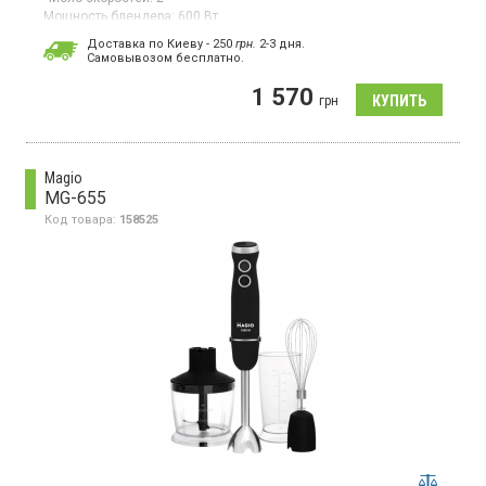
Мощность блендера:
600 Вт
Ручной блендер мощностью 600 Вт имеет 2 скорости работы и
Доставка по Киеву - 250
грн.
2-3 дня.
оснащен турбо режимом. Погружная часть изготовлена ​​из
Cамовывозом бесплатно.
металла, корпус – из пластика. Выполнен в черном цвете.
Длина шнура составляет 0,85м.
1 570
грн
Magio
MG-655
Код товара:
158525