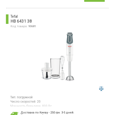
Tefal
HB 6431 38
Код товара:
90681
Тип:
погружной
Число скоростей:
20
Мощность блендера:
800 Вт
Гарантия:
24 мес
Доставка по Киеву - 250
грн.
3-5 дней.
Страна производитель товара:
Китай