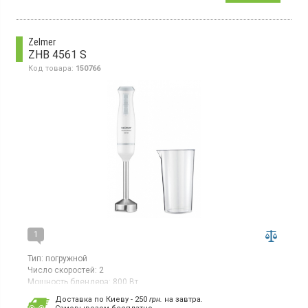
Zelmer
ZHB 4561 S
Код товара:
150766
1
Тип:
погружной
Число скоростей:
2
Мощность блендера:
800 Вт
Гарантия:
24 мес
Доставка по Киеву - 250
грн.
на завтра.
Страна производитель товара:
Китай