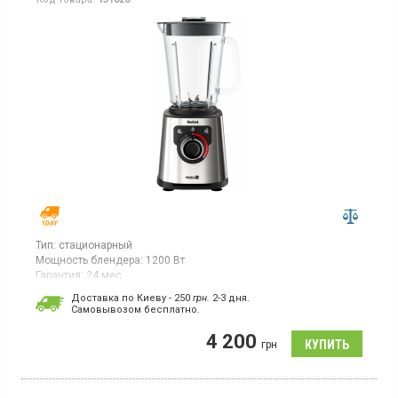
Тип:
стационарный
Мощность блендера:
1200 Вт
Гарантия:
24 мес
Страна производитель товара:
Китай
Доставка по Киеву - 250
грн.
2-3 дня.
Cамовывозом бесплатно.
Стационарный блендер, стеклянный кувшин - 2 л, плавная
регулировка скорости, колка льда, приготовление смузи, LED
4 200
подсветка, крышка с мерным стаканчиком, лопатка для
грн
смешивания, функция самоочистки,
Air Cooling
- система
охлаждения двигателя, корпус из нержавеющей стали