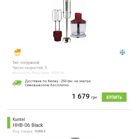
Тип:
погружной
Число скоростей:
5
Мощность блендера:
1000 Вт
Погружной блендер, переключатель скорости, турборежим, LED
Доставка по Киеву - 250
грн.
на завтра.
- кнопки, погружная нога из металла, венчик для взбивания,
Cамовывозом бесплатно.
измельчитель.
1 679
грн
Kumtel
HHB-06 Black
Код товара:
158954