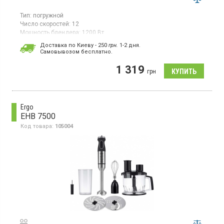
Тип:
погружной
Число скоростей:
12
Мощность блендера:
1200 Вт
Гарантия:
24 мес
Доставка по Киеву - 250
грн.
1-2 дня.
Cамовывозом бесплатно.
Погружной блендер, 12 скоростей, турбо режим, погружная
часть из нерж. стали, Led подсветка, измельчитель 0.5 л,
1 319
мерный стакан - 0.6 л, венчик, спиралевидный шнур, рукоятка с
грн
покрытием Soft Touch, низкий уровень шума.
Ergo
EHB 7500
Код товара:
105004