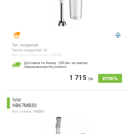
Тип:
погружной
Число скоростей:
22
Мощность блендера:
1000 Вт
Гарантия:
12 мес
Доставка по Киеву - 250
грн.
на завтра.
Cамовывозом бесплатно.
Погружной блендер, мощность 1000 Вт, 22 скорости, мерный
стакан объемом 600 мл, погружная часть изготовлена ​​из
1 715
металла, а корпус — из пластика, оснащенный турборажимом,
грн
плавной регулировкой скорости и системой EasyClick для
быстрой смены насадок.
Tefal
HB67MB30
Код товара:
162252