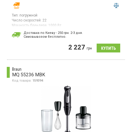
Тип:
погружной
Число скоростей:
22
Мощность блендера:
1000 Вт
Гарантия:
12 мес
Доставка по Киеву - 250
грн.
2-3 дня.
Cамовывозом бесплатно.
Погружной блендер, мощность 1000 Вт, 22 скорости,
оснащенный измельчителем емкостью 500 мл, мерным
2 227
стаканом на 600 мл, металлической погружной частью,
грн
насадка-венчик для взбивания позволяет расширить
функционал блендера.
Braun
MQ 55236 MBK
Код товара:
159394