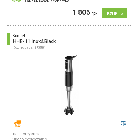
Cамовывозом бесплатно.
Блендер погружной, материал корпуса - пластик, ножи из
1 806
нержавеющей стали.
грн
Kumtel
HHB-11 Inox&Black
Код товара:
173581
Тип:
погружной
Число скоростей:
2