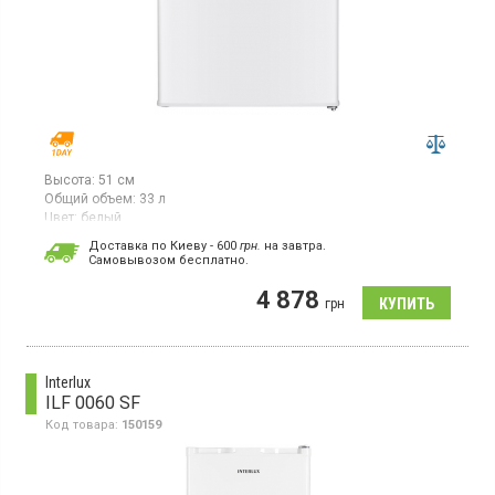
Высота:
51 см
Общий объем:
33 л
Цвет:
белый
Количество компрессоров:
1
Доставка по Киеву - 600
грн.
на завтра.
Cамовывозом бесплатно.
Морозильная камера, общий объём 33 л, 2 отделения, 1 полка
решетка, лоток для льда, мощность замораживания 2.4 кг в
4 878
сутки, класс энергопотребления F (новый
грн
стандарт), механическое управление, перенавешиваемые
двери, цвет белый.
Interlux
ILF 0060 SF
Код товара:
150159