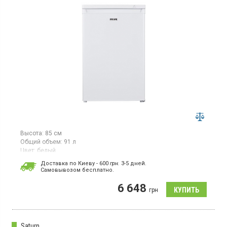
Высота:
85 см
Общий объем:
91 л
Цвет:
белый
Количество компрессоров:
1
Доставка по Киеву - 600
грн.
3-5 дней.
Cамовывозом бесплатно.
Морозильная камера, общий объём 91 л, 4 отделения,
мощность замораживания 4.4 кг в сутки, класс
6 648
энергопотребления F (новый стандарт), механическое
грн
управление, высота 85 см, цвет белый.
Saturn