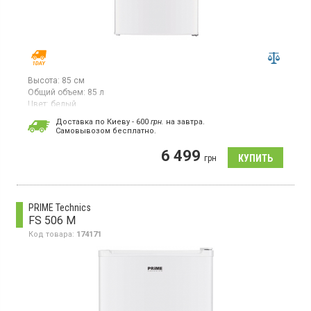
Высота:
85 см
Общий объем:
85 л
Цвет:
белый
Количество компрессоров:
1
Доставка по Киеву - 600
грн.
на завтра.
Cамовывозом бесплатно.
Морозильная камера с ручным размораживанием, объем 85 л,
4 отделения, электронное управление.
6 499
грн
PRIME Technics
FS 506 M
Код товара:
174171