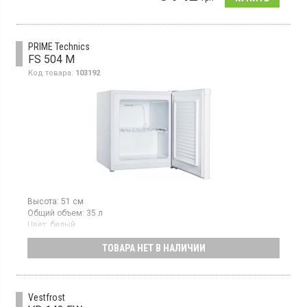
1 полка решетка, высота 51 см, цвет белый
PRIME Technics
FS 504 M
Код товара:
103192
Высота:
51 см
Общий объем:
35 л
Цвет:
белый
Количество компрессоров:
1
ТОВАРА НЕТ В НАЛИЧИИ
Морозильная камера с ручным размораживанием, объем 34 л,
механическое управление, класс А+
Vestfrost