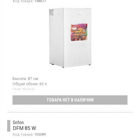
Код товара:
148077
Высота:
87 см
Общий объем:
60 л
Цвет:
белый
Количество компрессоров:
1
ТОВАРА НЕТ В НАЛИЧИИ
Гарантия:
12 мес
Страна производитель товара:
Китай
Морозильная камера с ручным размораживанием, объем 60 л,
мощность замораживания 6 кг/сутки, класс
энергопотребления А+, механическое управление, высота 86.5
Grifon
см, цвет белый
DFM 85 W
Код товара:
150389