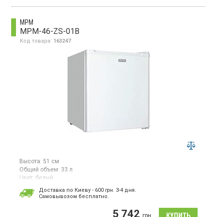
белый.
MPM
MPM-46-ZS-01B
Код товара:
163247
Высота:
51 см
Общий объем:
33 л
Цвет:
белый
Количество компрессоров:
1
Доставка по Киеву - 600
грн.
3-4 дня.
Cамовывозом бесплатно.
Морозильная камера, объем 33 л, мощность
замораживания 2 кг/сутки, класс энергопотребления Е (новый
5 742
стандарт), механическое управление, ручное размораживание,
грн