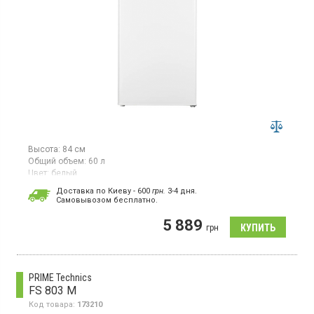
Высота:
84 см
Общий объем:
60 л
Цвет:
белый
Количество компрессоров:
1
Доставка по Киеву - 600
грн.
3-4 дня.
Страна производитель товара:
Китай
Cамовывозом бесплатно.
Морозильная камера, общий объем 60 л, мощность
5 889
замораживания 3.5 кг/сутки, класс энергопотребления А+,
грн
механическое управление, ручное размораживание, высота 84
см, цвет белый
PRIME Technics
FS 803 M
Код товара:
173210