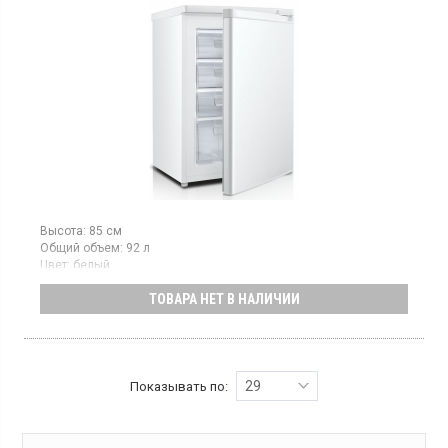
Высота:
85 см
Общий объем:
92 л
Цвет:
белый
Количество компрессоров:
1
ТОВАРА НЕТ В НАЛИЧИИ
Морозильная камера с ручным размораживанием, полезный
объем 92 л, мощность замораживания: 4.4 кг/сутки, класс
энергопотребления А+, механическое управление, высота 85
см, цвет белый
29
Показывать по: