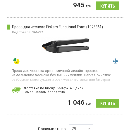
945
грн
Пресс для чеснока Fiskars Functional Form (1028361)
Код товара:
166797
Пресс для чеснока эргономичный дизайн: простое
измельчение чеснока без лишних усилий. Легкая очистка:
разборная конструкция и оранжевая вставка для быстрой
очистки. Удобство в использовании и хранении. Можно мыть в
посудомоечной машине.
Доставка по Киеву - 250
грн.
4-5 дней.
Cамовывозом бесплатно.
1 046
грн
29
Показывать по: