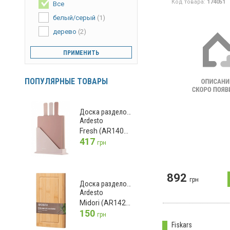
Код товара:
174051
Все
белый/серый
(1)
дерево
(2)
ПРИМЕНИТЬ
ПОПУЛЯРНЫЕ ТОВАРЫ
Доска разделочная
Ardesto
Fresh (AR1403BB)
417
грн
892
грн
Доска разделочная
Ardesto
Midori (AR1425BM)
150
грн
Fiskars