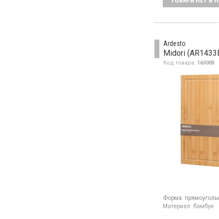
ТОВАРА НЕТ В 
прямоугольную фор
подвесную петлю, 
для хранения.
Ardesto
Midori (AR1433
Код товара:
163005
Форма:
прямоуголь
Материал:
бамбук
Кухонная доска из