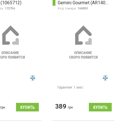
 (1065712)
Gemini Gourmet (AR1405GR)
ра:
172756
Код товара:
166830
Гарантия:
1 мес
389
грн
грн