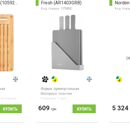
Functional Form (1059230)
Fresh (AR1403GRB)
Norden
Код товара:
171032
Код това
ная
Форма:
прямоугольная
Материал:
пластик
ль товара:
Гарантия:
1 мес
Набор прямоугольных
609
5 324
грн
хсторонняя
разделочных досок из
 из
пластика в сером цвете.
х44 см,
Размер набора – 24.1×7.9×33
и
см. В комплекте
предусмотрена подставка.