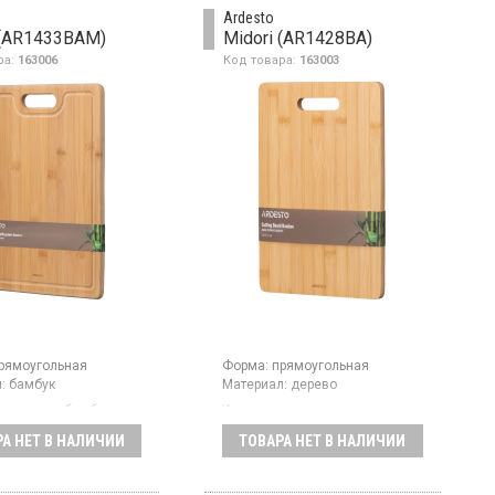
Ardesto
 (AR1433BAM)
Midori (AR1428BA)
ра:
163006
Код товара:
163003
рямоугольная
Форма:
прямоугольная
:
бамбук
Материал:
дерево
 доска из бамбука,
Кухонная доска изготовлена
 не впитывает влагу и
из бамбука экологически
А НЕТ В НАЛИЧИИ
ТОВАРА НЕТ В НАЛИЧИИ
т противомикробными
чистого и гигиеничного
ми, размер доски
материала с
льной формы 33 × 24
противобактериальными
 Углы закруглены - это
свойствами, который не