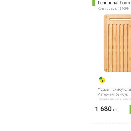
Код товара:
134099
Форма:
прямоуголь
Материал:
бамбук
Страна производите
Китай
1 680
грн
Прямоугольная дву
разделочная доска
бамбука, размер 27
силиконовые ножк