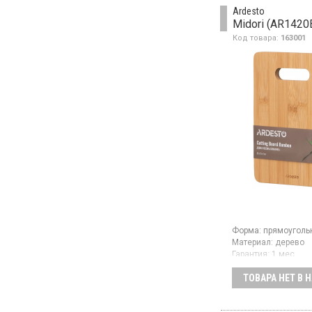
Ardesto
Midori (AR1420
Код товара:
163001
Форма:
прямоуголь
Материал:
дерево
Гарантия:
1 мес
Кухонная доска из
ТОВАРА НЕТ В 
из бамбука эколог
чистого и гигиенич
материала с