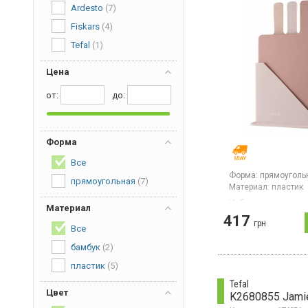
Ardesto
(7)
Fiskars
(4)
Tefal
(1)
Цена
от:
дo:
Форма
Все
Форма:
прямоуголь
прямоугольная
(7)
Материал:
пластик
Набор прямоугольн
Материал
разделочных досок
417
коричневом цвете.
грн
Все
набора – 24.1×7.9×3
комплекте есть под
бамбук
(2)
Доски можно мыть 
посудомоечной ма
пластик
(5)
Tefal
Цвет
K2680855 Jamie