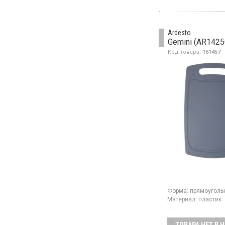
Ardesto
Gemini (AR1425
Код товара:
161457
Форма:
прямоуголь
Материал:
пластик
Кухонная доска изго
из пластика и имее