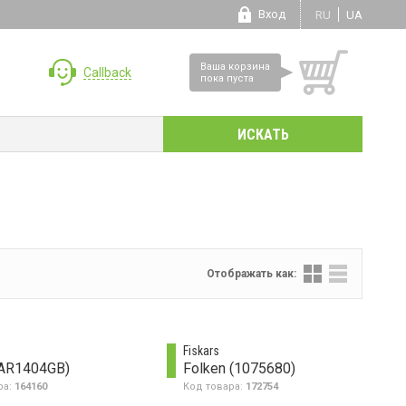
Вход
RU
UA
Ваша корзина
Callback
пока пуста
Отображать как:
Fiskars
(AR1404GB)
Folken (1075680)
ра:
164160
Код товара:
172754