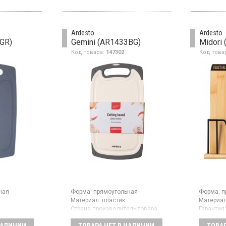
противо
размер 25x15x0.8 см, цвет
свойства
белый с серым.
впитывае
28 × 1,5 
Ardesto
Ardesto
прямоуго
GR)
Gemini (AR1433BG)
Midori
закругле
оснащена
Код товара:
147302
Код това
в которо
жидкость
столешни
желатель
посудом
ная
Форма:
прямоугольная
Форма:
п
Материал:
пластик
Материал
Страна производитель товара:
Гарантия
товлена ​​
Китай
т
Набор б