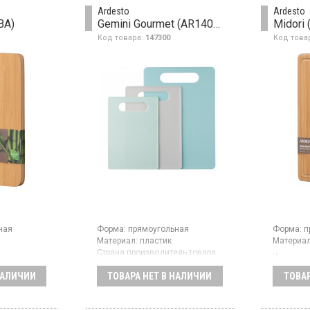
Доски можно мыть в
Ardesto
Ardesto
посудомоечной машине.
BA)
Gemini Gourmet (AR1403BG)
Midori
Код товара:
147300
Код това
ная
Форма:
прямоугольная
Форма:
п
Материал:
пластик
Материал
Страна производитель товара:
Кухонная
Китай
материал
готовлена
НАЛИЧИИ
ТОВАРА НЕТ В НАЛИЧИИ
ТОВАР
обладае
ически
Набор кухонных досок, 3 шт,
свойства
ного
для рыбы, овощей, мяса,
прямоуго
прямоугольный формы с
× 1,5 см.