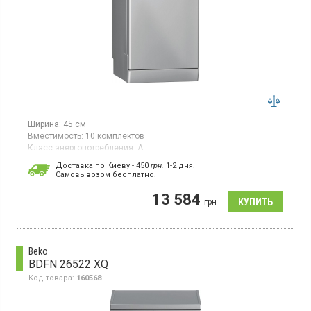
Ширина:
45 см
Вместимость:
10 комплектов
Класс энергопотребления:
A
Цвет:
серебристый
Доставка по Киеву - 450
грн.
1-2 дня.
Гарантия:
12 мес
Cамовывозом бесплатно.
Страна производитель товара:
Польша
13 584
Посудомоечная машина, вместимость посуды (комплекты):
грн
10, 6 программ, класс энергопотребления А, регулировка
верхней корзины
Beko
BDFN 26522 XQ
Код товара:
160568