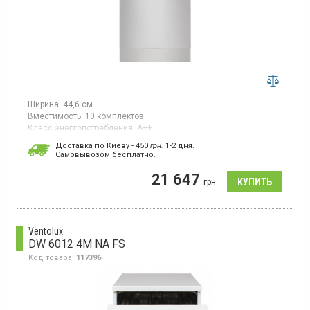
Ширина:
44,6 см
Вместимость:
10 комплектов
Класс энергопотребления:
А++
Цвет:
серебристый
Доставка по Киеву - 450
грн.
1-2 дня.
Сушка посуды:
AirDry
Cамовывозом бесплатно.
Гарантия:
12 мес
21 647
Узкая посудомоечная машина шириной 45 см рассчитана на
грн
10 комплектов посуды. Оснащена инверторным двигателем,
имеет класс энергоэффективности A++ (новый стандарт E/D),
класс мойки – A и класс сушки – D. Использует технологию
AirDry для эффективной естественной высушки посуды.
Ventolux
DW 6012 4M NA FS
Код товара:
117396