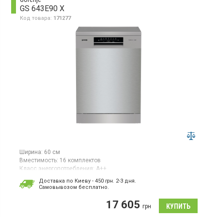
GS 643E90 X
Код товара:
171277
Ширина:
60 см
Вместимость:
16 комплектов
Класс энергопотребления:
А++
Цвет:
серебристый
Доставка по Киеву - 450
грн.
2-3 дня.
Гарантия:
0 мес
Cамовывозом бесплатно.
Посудомоечная машина, загрузка 16 комплектов, класс
17 605
энергопотребления A++, сенсорное управление, стандартный
грн
мотор, отсрочка старта до 24 часов, функция «3 в 1», 3