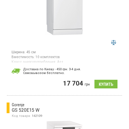
Ширина:
45 см
Вместимость:
10 комплектов
Класс энергопотребления:
А++
Цвет:
белый
Доставка по Киеву - 450
грн.
3-4 дня.
Гарантия:
12 мес
Cамовывозом бесплатно.
Страна производитель товара:
Польша
17 704
Узкая отдельно стоящая, загрузка 10 комплектов, 7
грн
программ, POWER CLEAN, половинная загрузка, технология 6th
Sense
Gorenje
GS 520E15 W
Код товара:
142109