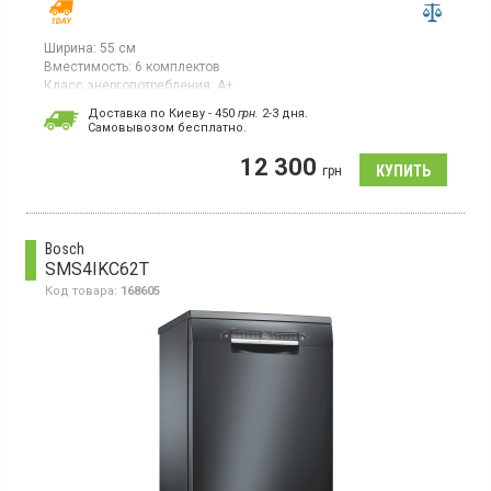
Ширина:
55 см
Вместимость:
6 комплектов
Класс энергопотребления:
А+
Цвет:
серебристый
Доставка по Киеву - 450
грн.
2-3 дня.
Сушка посуды:
конденсационная
Cамовывозом бесплатно.
Гарантия:
12 мес
Страна производитель товара:
Китай
12 300
грн
Компактная посудомоечная машина, загрузка 6 комплектов, 6
программ, 4 температурных режима, сушка конденсационная,
класс энергопотребления А+, электронное управление,
дисплей, корзина для столовых приборов
Bosch
SMS4IKC62T
Код товара:
168605