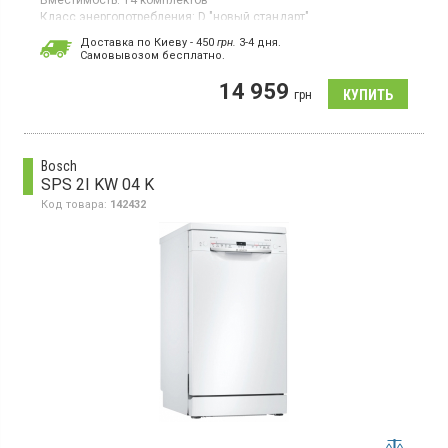
Класс энергопотребления:
D "новый стандарт"
Цвет:
белый
Доставка по Киеву - 450
грн.
3-4 дня.
Cамовывозом бесплатно.
Полноразмерная отдельно стоящая посудомоечная машина,
загрузка 14 комплектов, 7 программ, третья корзина,
14 959
половинная загрузка.
грн
Bosch
SPS 2I KW 04 K
Код товара:
142432