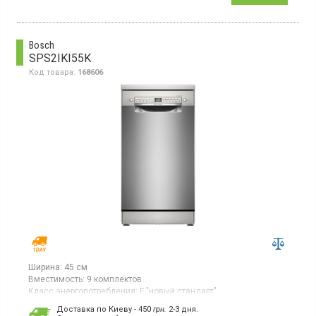
комплектов, 5 программ,
AquaStop, половинная загрузка.
Bosch
SPS2IKI55K
Код товара:
168606
Ширина:
45 см
Вместимость:
9 комплектов
Класс энергопотребления:
F "новый стандарт"
Цвет:
серебристый
Доставка по Киеву - 450
грн.
2-3 дня.
Сушка посуды:
конденсационная