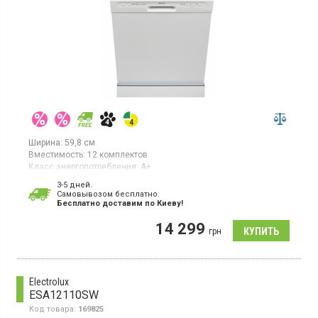
Ширина:
59,8 см
Вместимость:
12 комплектов
Класс энергопотребления:
А+
Цвет:
белый
3-5 дней.
Гарантия:
36 мес
Cамовывозом бесплатно.
Бесплатно доставим по Киеву!
Полноразмерная посудомойка, загрузка 12 комплектов, 4
программы, половинная загрузка, отсрочка старта, класс
14 299
энергопотребления А+, блокировка от детей
грн
Electrolux
ESA12110SW
Код товара:
169825