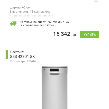
Ширина:
60 см
Вместимость:
13 комплектов
Класс энергопотребления:
А++
Цвет:
белый
Доставка по Киеву - 450
грн.
3-5 дней.
Цвет панели:
белый
Cамовывозом бесплатно.
Гарантия:
36 мес
Страна производитель товара:
Турция
15 342
грн
Полноразмерная отдельно стоящая посудомоечная машина,
загрузка 13 комплектов, 5 программ, отсрочка пуска,
половинная загрузка
Electrolux
SES 42201 SX
Код товара:
124694