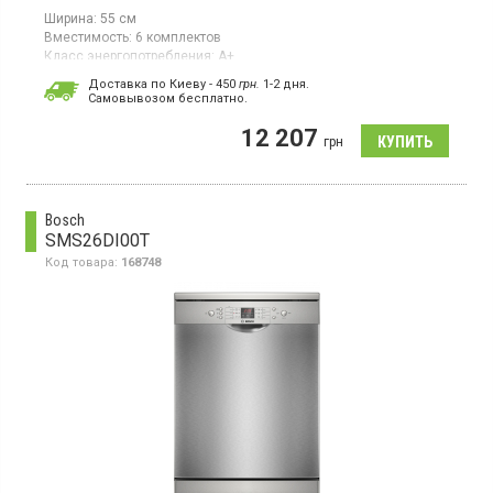
Ширина:
55 см
Вместимость:
6 комплектов
Класс энергопотребления:
А+
Цвет:
белый
Доставка по Киеву - 450
грн.
1-2 дня.
Цвет панели:
белый
Cамовывозом бесплатно.
Сушка посуды:
конденсационная
Гарантия:
12 мес
12 207
грн
Страна производитель товара:
Китай
Уровень шума 50 дБ. 4 температурных режима. 6 программ.
Bosch
SMS26DI00T
Код товара:
168748