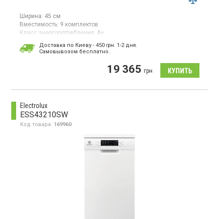
Ширина:
45 см
Вместимость:
9 комплектов
Класс энергопотребления:
А+
Цвет:
белый
Доставка по Киеву - 450
грн.
1-2 дня.
Сушка посуды:
конденсационная
Cамовывозом бесплатно.
Гарантия:
24 мес
Страна производитель товара:
Польша
19 365
грн
Узкая посудомоечная машина, загрузка 9 комплектов,
электронное управление, класс энергопотребления А+, Home
Connect, двигатель iQdrive, ширина 45 см, цвет белый
Electrolux
ESS43210SW
Код товара:
169960