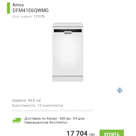
автооткрывание двери drying assist, цвет черная
Amica
нержавеющая сталь
DFM41E6QWMG
Код товара:
171370
Ширина:
44,8 см
Вместимость:
10 комплектов
Класс энергопотребления:
E "новый стандарт"
Цвет:
белый
Доставка по Киеву - 450
грн.
3-4 дня.
Сушка посуды:
конденсационная
Cамовывозом бесплатно.
Гарантия:
12 мес
17 704
Узкая посудомоечная машина, максимальная вместимость 10
грн