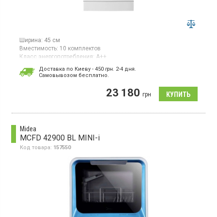
Ширина:
45 см
Вместимость:
10 комплектов
Класс энергопотребления:
А++
Цвет:
белый
Доставка по Киеву - 450
грн.
2-4 дня.
Сушка посуды:
AirDry
Cамовывозом бесплатно.
Гарантия:
12 мес
23 180
Узкая посудомоечная машина шириной 45 см рассчитана на
грн
10 комплектов посуды. Оснащена инверторным двигателем,
обладает классом энергоэффективности A++ (новый стандарт
E/D), классом мойки и сушки — A. Использует систему AirDry
для эффективного высушивания и LED-дисплей.
Midea
MCFD 42900 BL MINI-i
Код товара:
157550