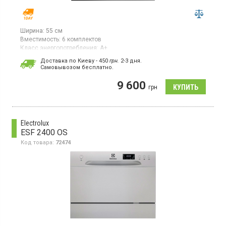
Ширина:
55 см
Вместимость:
6 комплектов
Класс энергопотребления:
А+
Цвет:
чёрный
Доставка по Киеву - 450
грн.
2-3 дня.
Сушка посуды:
конденсационная
Cамовывозом бесплатно.
Гарантия:
12 мес
Страна производитель товара:
Китай
9 600
грн
Посудомоечная машина, загрузка 6 комплектов, 6 программ, 5
температурных режимов, класс энергопотребления А+,
электронное управление, задержка запуска 2, 4, 8 ч, ширина 55
см, цвет черный
Electrolux
ESF 2400 OS
Код товара:
72474