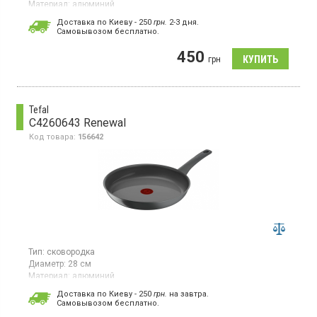
Материал:
алюминий
Классическая сковорода 24 см, кованый алюминий толщиной
Доставка по Киеву - 250
грн.
2-3 дня.
2.5 мм, мраморное антипригарное покрытие TM Pfluon,
Cамовывозом бесплатно.
подходит для всех типов плит, включая индукционные.
450
грн
Tefal
C4260643 Renewal
Код товара:
156642
Тип:
сковородка
Диаметр:
28 см
Материал:
алюминий
Страна производитель товара:
Франция
Доставка по Киеву - 250
грн.
на завтра.
Cамовывозом бесплатно.
Сковорода, диаметр 28 см, без крышки, материал - алюминий,
керамическое антипригарное покрытие, ручка из бакелита,