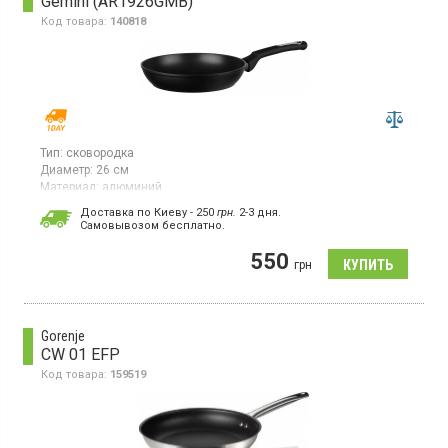
Gemini (AR1926GMB)
Код товара:
140818
Тип:
сковородка
Диаметр:
26 см
Материал:
алюминий
Страна производитель товара:
Китай
Доставка по Киеву - 250
грн.
2-3 дня.
Cамовывозом бесплатно.
Сковорода, диаметр 26 см, из алюминия с многослойным
антипригарным покрытием Xylan Plus 2, термостойкая ручка,
550
без крышки
грн
Gorenje
CW 01 EFP
Код товара:
159519