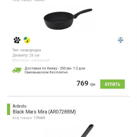
Тип:
сковородка
Диаметр:
26 см
Материал:
алюминий
Гарантия:
1 мес
Доставка по Киеву - 250
грн.
1-2 дня.
Cамовывозом бесплатно.
Традиционная сковорода серии Ardesto Black Mars Favola
имеет диаметр 26 см и высоту 7,3 см. Изготовлена ​​из кованого
769
алюминия, она оборудована антипригарным покрытием, что
грн
обеспечивает легкое приготовление пищи и упрощает очистку.
Ardesto
Black Mars Mira (AR0728BM)
Код товара:
173669