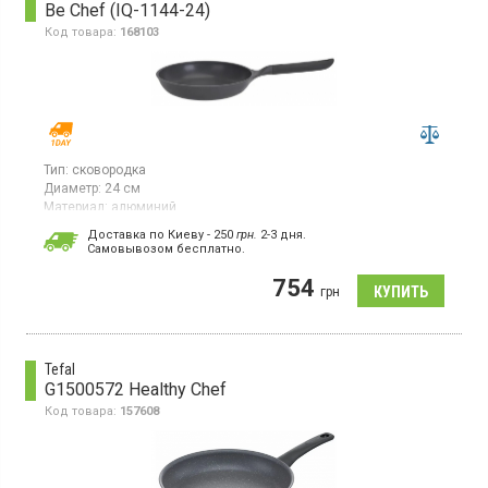
Be Chef (IQ-1144-24)
Код товара:
168103
Тип:
сковородка
Диаметр:
24 см
Материал:
алюминий
Традиционная сковорода диаметром 24 см изготовлена из
Доставка по Киеву - 250
грн.
2-3 дня.
литого алюминия, обеспечивающего прочность и хорошую
Cамовывозом бесплатно.
теплопроводность. Имеет суперстойкое антипригарное
покрытие Non-Stick, не содержащее PFOA, свинца и кадмия.
754
грн
Tefal
G1500572 Healthy Chef
Код товара:
157608