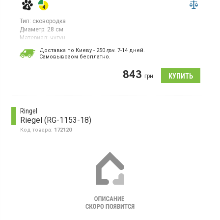
Тип:
сковородка
Диаметр:
28 см
Материал:
чугун
Вместительная чугунная сковорода 28 см, внутреннее
Доставка по Киеву - 250
грн.
7-14 дней.
матовое эмалевое покрытие, деревянная ручка, для всех
Cамовывозом бесплатно.
видов плит.
843
грн
Ringel
Riegel (RG-1153-18)
Код товара:
172120