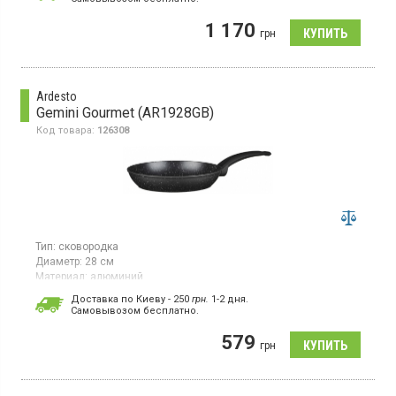
1 170
грн
Ardesto
Gemini Gourmet (AR1928GB)
Код товара:
126308
Тип:
сковородка
Диаметр:
28 см
Материал:
алюминий
Гарантия:
1 мес
Доставка по Киеву - 250
грн.
1-2 дня.
Страна производитель товара:
Китай
Cамовывозом бесплатно.
Сковорода без крышки, диаметр 28 см, из алюминия, ручка из
579
бакелита с Soft-touch покрытием, антипригарное мраморное
грн
покрытие.