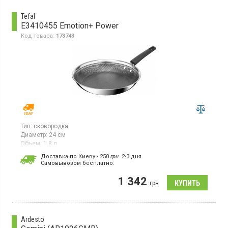
Tefal
E3410455 Emotion+ Power
Код товара:
173743
Тип:
сковородка
Диаметр:
24 см
Объем:
1,8 л
Классическая сковорода 24 см, технология HybridMesh,
Доставка по Киеву - 250
грн.
2-3 дня.
антипригарное покрытие Extra Life 5, подходит для всех типов
Cамовывозом бесплатно.
плит.
1 342
грн
Ardesto