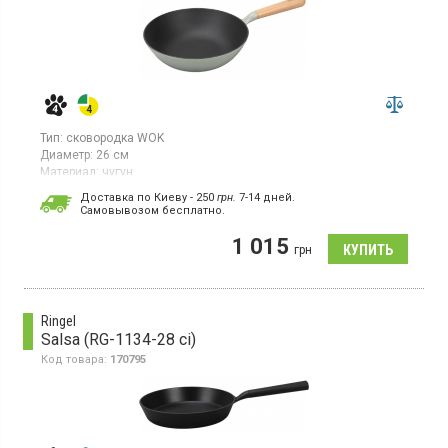
Тип:
сковородка WOK
Диаметр:
26 см
Материал:
чугун
Сковорода WOK диаметром 26 см из чугуна с антипригарным
Доставка по Киеву - 250
грн.
7-14 дней.
титаново-эмалевым покрытием. Наружное эмальовое
Cамовывозом бесплатно.
покрытие высокотемпературное, ручка эргономичная из
натурального дерева. Высота борта 8 см. Подходит для
1 015
грн
индукционных плит. Цвет – зеленый.
Ringel
Salsa (RG-1134-28 ci)
Код товара:
170795