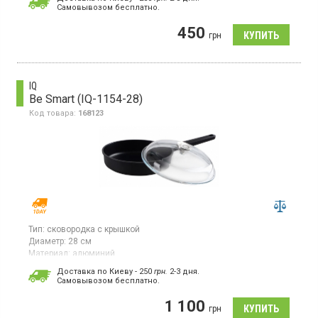
Cамовывозом бесплатно.
Сковорода, диаметр 20 см, из алюминия с антипригарным
покрытием, термостойкая ручка, без крышки
450
грн
IQ
Be Smart (IQ-1154-28)
Код товара:
168123
Тип:
сковородка с крышкой
Диаметр:
28 см
Материал:
алюминий
Традиционная сковорода диаметром 28 см и высотой борта 6
Доставка по Киеву - 250
грн.
2-3 дня.
см из серии Be Smart изготовлена из литого алюминия с
Cамовывозом бесплатно.
высокой теплопроводностью и прочностью. Внутреннее
антипригарное покрытие COOKMARK от PFULON не содержит
1 100
грн
PFOA, свинца и кадмия.