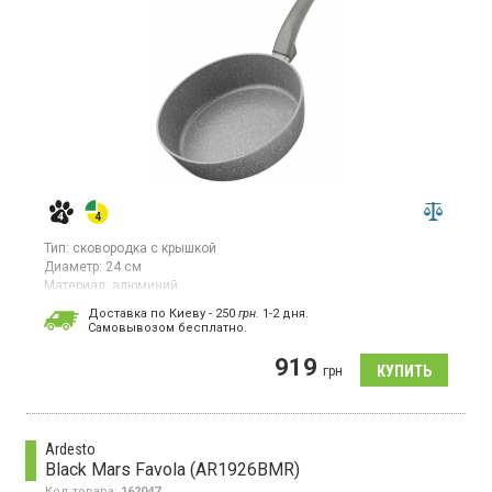
Тип:
сковородка с крышкой
Диаметр:
24 см
Материал:
алюминий
Гарантия:
1 мес
Доставка по Киеву - 250
грн.
1-2 дня.
Страна производитель товара:
Китай
Cамовывозом бесплатно.
Сковорода из алюминия, диаметр 24 см, ручка из бакелита с
919
Soft-touch покрытием, антипригарное покрытие
грн
Ardesto
Black Mars Favola (AR1926BMR)
Код товара:
162047