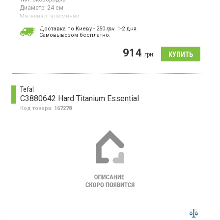
Диаметр:
24 см
Материал:
алюминий
Гарантия:
24 мес
Доставка по Киеву - 250
грн.
1-2 дня.
Cамовывозом бесплатно.
Универсальная сковорода серии Halo круглой формы
диаметром 20 см и высотой борта 4,3 см изготовлена ​​из
914
алюминия и имеет антипригарное покрытие Titanium.
грн
Tefal
C3880642 Hard Titanium Essential
Код товара:
167278