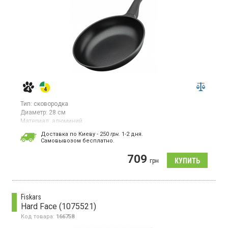
Тип:
сковородка
Диаметр:
28 см
Материал:
алюминий
Гарантия:
1 мес
Доставка по Киеву - 250
грн.
1-2 дня.
Cамовывозом бесплатно.
Классическая сковорода 28 см, литой алюминий,
антипригарное покрытие Pfluon, для всех видов плит.
709
грн
Fiskars
Hard Face (1075521)
Код товара:
166758