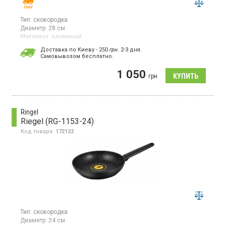
Тип:
сковородка
Диаметр:
28 см
Материал:
алюминий
Страна производитель товара:
Франция
Доставка по Киеву - 250
грн.
2-3 дня.
Cамовывозом бесплатно.
Сковорода 28 см, из алюминия с антипригарным покрытием,
без крышки.
1 050
грн
Ringel
Riegel (RG-1153-24)
Код товара:
172122
Тип:
сковородка
Диаметр:
24 см