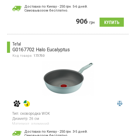
Гарантия:
24 мес
Доставка по Киеву - 250
грн.
5-6 дней.
Cамовывозом бесплатно.
Классическая сковорода 18 см, нержавеющая сталь,
антипригарное покрытие Extra Life 5, для всех видов плит.
906
грн
Tefal
G0167702 Halo Eucalyptus
Код товара:
173750
Тип:
сковородка WOK
Диаметр:
26 см
Материал:
алюминий
Сковорода ВОК 26 см, алюминий, внутреннее титановое
Доставка по Киеву - 250
грн.
3-5 дней.
покрытие Titanium 2Х, индикатор нагрева, для всех видов плит.
Cамовывозом бесплатно.