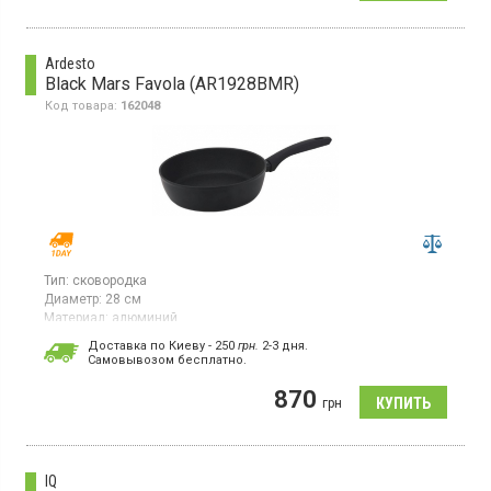
Ardesto
Black Mars Favola (AR1928BMR)
Код товара:
162048
Тип:
сковородка
Диаметр:
28 см
Материал:
алюминий
Традиционная сковорода серии Ardesto Black Mars Favola
Доставка по Киеву - 250
грн.
2-3 дня.
имеет диаметр 28 см и изготовлена ​​из кованого алюминия.
Cамовывозом бесплатно.
Она оборудована антипригарным покрытием, что
обеспечивает легкость в приготовлении пищи и упрощает
870
грн
процесс очищения.
IQ