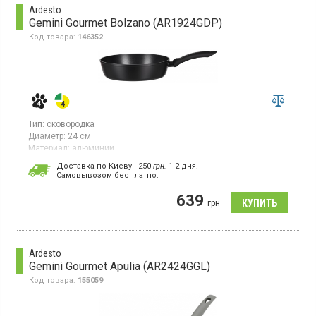
Ardesto
Gemini Gourmet Bolzano (AR1924GDP)
Код товара:
146352
Тип:
сковородка
Диаметр:
24 см
Материал:
алюминий
Гарантия:
1 мес
Доставка по Киеву - 250
грн.
1-2 дня.
Страна производитель товара:
Китай
Cамовывозом бесплатно.
Сковорода, диаметр 24 см, из алюминия, с антипригарным
639
покрытием, без крышки
грн
Ardesto
Gemini Gourmet Apulia (AR2424GGL)
Код товара:
155059