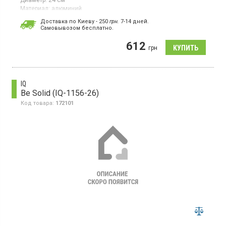
Диаметр:
24 см
Материал:
алюминий
Традиционная сковорода диаметром 24 см изготовлена из
Доставка по Киеву - 250
грн.
7-14 дней.
литого алюминия, что обеспечивает высокую прочность и
Cамовывозом бесплатно.
теплопроводность. Оснащена премиальным антипригарным
покрытием COOKMARK от PFULON, не содержащим PFOA,
612
грн
свинца и кадмия.
IQ
Be Solid (IQ-1156-26)
Код товара:
172101