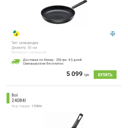
Тип:
сковородка
Диаметр:
30 см
Материал:
алюминий
Универсальная круглая сковорода серии Hard Face диаметром
Доставка по Киеву - 250
грн.
4-5 дней.
30 см и высотой борта 5,6 см, изготовлена ​​из алюминия с
Cамовывозом бесплатно.
антипригарным керамическим покрытием.
5 099
грн
Biol
24084І
Код товара:
172836