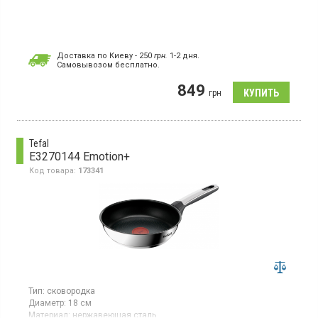
Доставка по Киеву - 250
грн.
1-2 дня.
Cамовывозом бесплатно.
849
грн
Tefal
E3270144 Emotion+
Код товара:
173341
Тип:
сковородка
Диаметр:
18 см
Материал:
нержавеющая сталь