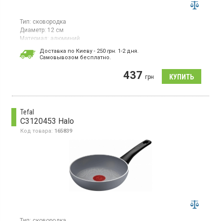
Тип:
сковородка
Диаметр:
12 см
Материал:
алюминий
Гарантия:
24 мес
Доставка по Киеву - 250
грн.
1-2 дня.
Страна производитель товара:
Франция
Cамовывозом бесплатно.
Сковорода, диаметр 12 см, из алюминия с антипригарным
437
покрытием TITANIUM, без крышки.
грн
Tefal
C3120453 Halo
Код товара:
165839
Тип:
сковородка