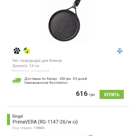
Тип:
сковородка для блинов
Диаметр:
24 см
Материал:
алюминий
Сковорода для блинов 24 см, алюминий, цветное полимерное
Доставка по Киеву - 250
грн.
3-5 дней.
покрытие гранит, для всех видов плит.
Cамовывозом бесплатно.
616
грн
Ringel
PrimaVERA (RG-1147-26/w ci)
Код товара:
170656