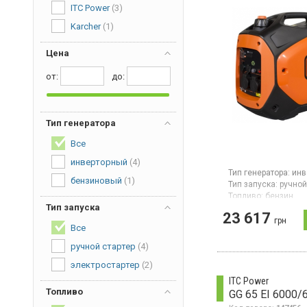
ITC Power
(3)
Karcher
(1)
Цена
от:
дo:
Тип генератора
Все
инверторный
(4)
Тип генератора:
инв
бензиновый
(1)
Тип запуска:
ручной
Топливо:
бензин
Тип запуска
Максимальная мощ
23 617
2,2 кВт
грн
Все
Объем топливного 
Гарантия:
12 мес
ручной стартер
(4)
Страна производите
Китай
электростартер
(2)
Бензиновый генерат
ITC Power
максимальная мощн
Топливо
GG 65 EI 6000/
кВт, время автоном