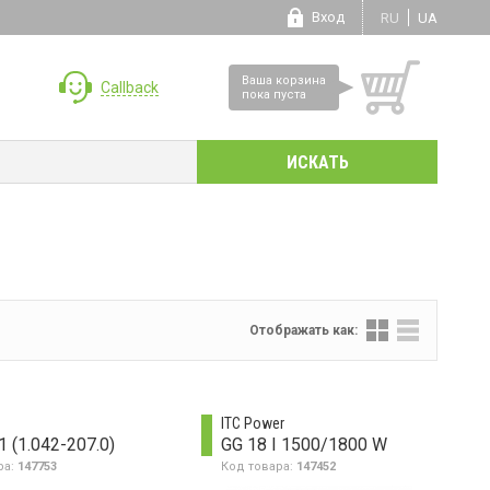
Вход
RU
UA
Ваша корзина
Callback
пока пуста
Отображать как:
ITC Power
 (1.042-207.0)
GG 18 I 1500/1800 W
ра:
147753
Код товара:
147452