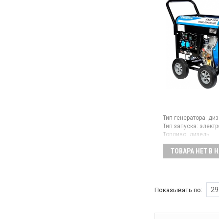
топливного бака 18.
Тип генератора:
диз
Тип запуска:
электр
Топливо:
дизель
Максимальная мощ
5 кВт
ТОВАРА НЕТ В 
Объем топливного 
Гарантия:
12 мес
Страна производите
Китай
29
Показывать по:
Генератор дизельны
однофазный, макс
мощность 5 кВт, эл
старт, объем топли