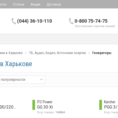
акты
Статьи
Акции
Договор
(044) 36-10-110
0-800 75-74-75
бесплатная горячая линия!
ики в Харькове
ТВ, Аудио, Видео, Источники энергии
Генераторы
 в Харькове
 популярности
ITC Power
Karcher
BXGNI2200E 2000/2200 W
GG 30 Xi
PGG 3/1
Код товара:
146864
Код това