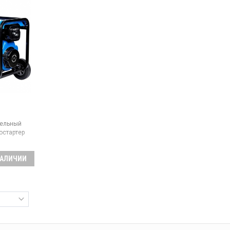
5 л
ельный
остартер
ность:
НАЛИЧИИ
бака:
12,5 л
ль товара:
й,
имальная
ектрический
вного бака