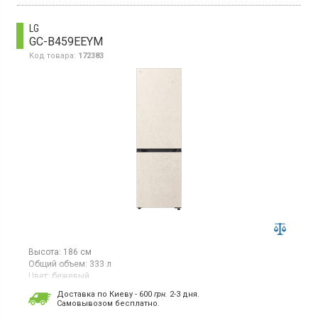
компрессор, зона свежести, металлическая задняя стенка,
горизонтальная полка для бутылок, быстрая
заморозка, экспресс-охлаждение, перенавешиваемые двери,
LG
цвет чёрный
GC-B459EEYM
Код товара:
172383
Высота:
186 см
Общий объем:
333 л
Цвет:
бежевый
Количество компрессоров:
1
Доставка по Киеву - 600
грн.
2-3 дня.
Гарантия:
12 мес
Cамовывозом бесплатно.
Двухкамерный холодильник Total No Frost с нижней