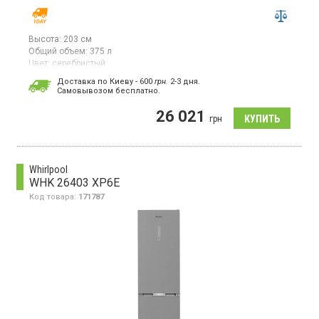
Высота:
203 см
Общий объем:
375 л
Цвет:
серебристый
Количество компрессоров:
1
Доставка по Киеву - 600
грн.
2-3 дня.
Гарантия:
12 мес
Cамовывозом бесплатно.
Двухкамерный холодильник с нижней морозильной камерой, с
26 021
системой NoFrost, общий объём 375 л, класс
грн
энергопотребления Е (новый
стандарт), управление электронное со Smart технологией,
дисплей, инверторный компрессор, зона свежести, складная
полка, быстрое охлаждение и замораживание,
перенавешиваемые двери, высота 203 см, цвет серебристый.
Whirlpool
WHK 26403 XP6E
Код товара:
171787