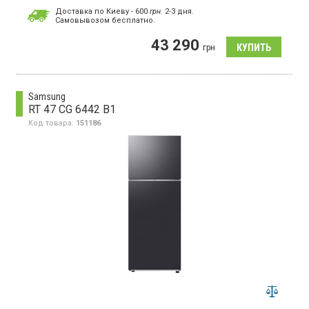
Количество компрессоров:
1
Доставка по Киеву - 600
грн.
2-3 дня.
Гарантия:
36 мес
Cамовывозом бесплатно.
Двухкамерный холодильник No Frost с нижней морозильной
43 290
камерой, объем 462 л, инверторный компрессор, Space Max,
грн
суперзаморозка, суперохлаждение, светодиодное освещение,
встроенный WiFi.
Samsung
RT 47 CG 6442 B1
Код товара:
151186