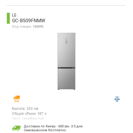
светодиодное освещение, встроенный WiFi.
LG
GC-B509FNMW
Код товара:
166093
Высота:
203 см
Общий объем:
387 л
Цвет:
серебристый
Количество компрессоров:
1
Доставка по Киеву - 600
грн.
2-3 дня.
Гарантия:
12 мес
Cамовывозом бесплатно.