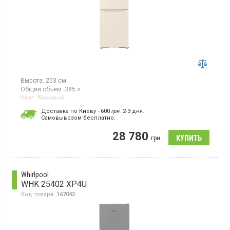
Высота:
203 см
Общий объем:
385 л
Цвет:
бежевый
Количество компрессоров:
1
Доставка по Киеву - 600
грн.
2-3 дня.
Гарантия:
36 мес
Cамовывозом бесплатно.
Двухкамерный холодильник No Frost с нижней морозильной
28 780
камерой, объем 385 л, инверторный компрессор, Space Max,
грн
суперзаморозка, суперохлаждение, зона свежести,
светодиодное освещение, встроенный WiFi.
Whirlpool
WHK 25402 XP4U
Код товара:
167043