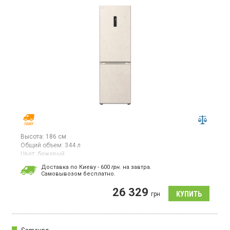
Высота:
186 см
Общий объем:
344 л
Цвет:
бежевый
Количество компрессоров:
1
Доставка по Киеву - 600
грн.
на завтра.
Гарантия:
12 мес
Cамовывозом бесплатно.
Двухкамерный холодильник No Frost с нижней морозильной
26 329
камерой, объем 344 л, суперзаморозка, суперохлаждение,
грн
зона свежести, электронное управление, Metal Fresh, ThinQ.