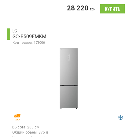
Двухкамерный холодильник No Frost с нижней морозильной
28 220
камерой, полезный объем 387 л, суперзаморозка,
грн
суперохлаждение, зона свежести, электронное управление,
ThinQ.
LG
GC-B509EMKM
Код товара:
173006
Высота:
203 см
Общий объем:
375 л