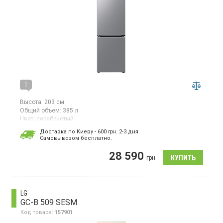
1
Высота:
203 см
Общий объем:
385 л
Цвет:
серебристый
Количество компрессоров:
1
Доставка по Киеву - 600
грн.
2-3 дня.
Гарантия:
36 мес
Cамовывозом бесплатно.
Двухкамерный холодильник No Frost с нижней морозильной
28 590
камерой, объем 385 л, инверторный компрессор, Space Max,
грн
суперзаморозка, суперохлаждение, зона свежести,
светодиодное освещение, встроенный WiFi.
LG
GC-B 509 SESM
Код товара:
157901