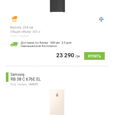
Высота:
204 см
Общий объем:
355 л
Цвет:
графит
Количество компрессоров:
1
Доставка по Киеву - 600
грн.
2-3 дня.
Гарантия:
12 мес
Cамовывозом бесплатно.
Двухкамерный холодильник с нижней морозильной
23 290
камерой, общий объем 355 л, класс А++, технология No Frost,
грн
электронное управление, многопоточная система охлаждения
Multiflow, ящик для хранения овощей FreshBox+ со слайдером
влажности, суперзаморозка, LED освещение, высота 203,5 см,
цвет графит
Samsung
RB 38 C 676E EL
Код товара:
160329