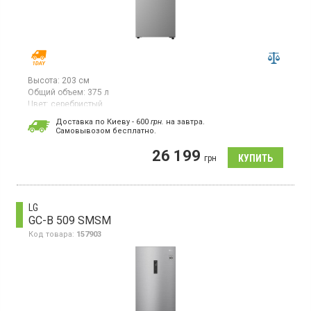
Высота:
203 см
Общий объем:
375 л
Цвет:
серебристый
Количество компрессоров:
1
Доставка по Киеву - 600
грн.
на завтра.
Гарантия:
12 мес
Cамовывозом бесплатно.
Двухкамерный холодильник с нижней морозильной камерой, с
26 199
системой NoFrost, общий объём 375 л, класс
грн
энергопотребления Е (новый стандарт),
управление электронное со Smart технологией,
дисплей, инверторный компрессор, зона свежести,
горизонтальная полка для бутылок, быстрое охлаждение,
быстрая заморозка, цвет серебристый.
LG
GC-B 509 SMSM
Код товара:
157903