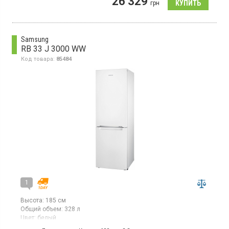
26 329
камерой, объем 344 л, суперзаморозка, суперохлаждение,
грн
зона свежести, электронное управление, Metal Fresh, ThinQ.
Samsung
RB 33 J 3000 WW
Код товара:
85484
1
Высота:
185 см
Общий объем:
328 л
Цвет:
белый
Количество компрессоров:
1