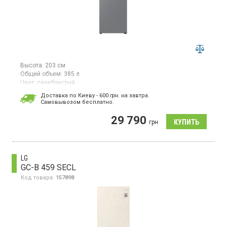
Высота:
203 см
Общий объем:
385 л
Цвет:
серебристый
Количество компрессоров:
1
Доставка по Киеву - 600
грн.
на завтра.
Гарантия:
36 мес
Cамовывозом бесплатно.
Двухкамерный холодильник No Frost с нижней морозильной
29 790
камерой, объем 385 л, инверторный компрессор, Space Max,
грн
суперзаморозка, суперохлаждение, зона свежести,
светодиодное освещение, встроенный WiFi.
LG
GC-B 459 SECL
Код товара:
157898