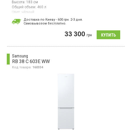
Высота:
183 см
Общий объем:
460 л
Цвет:
чёрный
Количество компрессоров:
1
Доставка по Киеву - 600
грн.
2-3 дня.
Гарантия:
36 мес
Cамовывозом бесплатно.
Двухкамерный холодильник NoFrost с верхней морозильной
33 300
камерой, объем 460 л, инверторный компрессор,
грн
суперохлаждение, электронное управление, SpaceMax, зона
свежести, SmartThings.
Samsung
RB 38 C 603E WW
Код товара:
160334