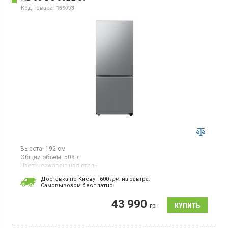
Код товара:
159773
Высота:
192 см
Общий объем:
508 л
Цвет:
нержавеющая сталь
Количество компрессоров:
1
Доставка по Киеву - 600
грн.
на завтра.
Гарантия:
36 мес
Cамовывозом бесплатно.
Двухкамерный холодильник No Frost с нижней морозильной
43 990
камерой, объем 508 л, инверторный компрессор, Space Max,
грн
суперзаморозка, суперохлаждение, светодиодное освещение,
встроенный WiFi.