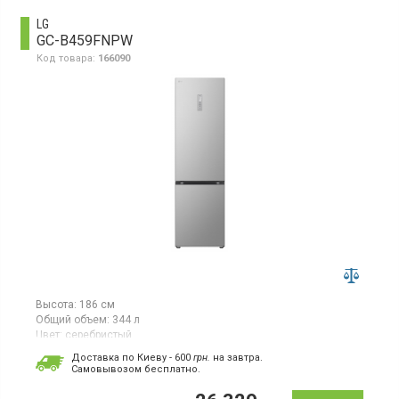
LG
GC-B459FNPW
Код товара:
166090
Высота:
186 см
Общий объем:
344 л
Цвет:
серебристый
Количество компрессоров:
1
Доставка по Киеву - 600
грн.
на завтра.
Гарантия:
12 мес
Cамовывозом бесплатно.
Двухкамерный холодильник No Frost с нижней морозильной