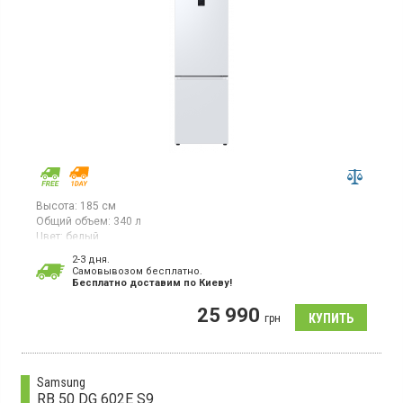
Высота:
185 см
Общий объем:
340 л
Цвет:
белый
Количество компрессоров:
1
2-3 дня.
Гарантия:
36 мес
Cамовывозом бесплатно.
Бесплатно доставим по Киеву!
Двухкамерный холодильник No Frost с нижней морозильной
камерой, объем 340 л, инверторный компрессор, Space Max,
25 990
суперзаморозка, суперохлаждение, светодиодное освещение,
грн
встроенный Wi-Fi.
Samsung
RB 50 DG 602E S9