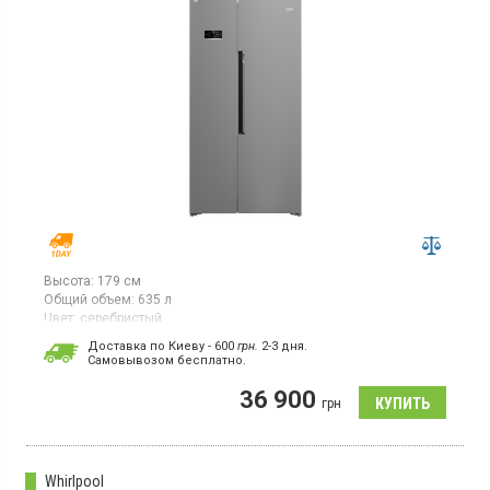
Высота:
179 см
Общий объем:
635 л
Цвет:
серебристый
Количество компрессоров:
1
Доставка по Киеву - 600
грн.
2-3 дня.
Гарантия:
36 мес
Cамовывозом бесплатно.
Холодильник Side-by-Side, с системой NoFrost, высота 179 см,
36 900
общий объём 635 л, класс энергопотребления A+, электронное
грн
управление, инверторный компрессор, быстрое
замораживание, цвет серебристый
Whirlpool