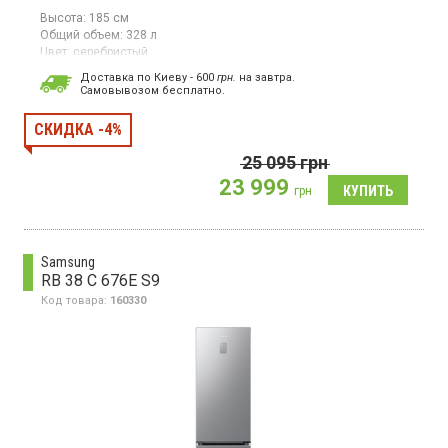
Высота:
185 см
Общий объем:
328 л
Цвет:
серебристый
Количество компрессоров:
1
Доставка по Киеву - 600
грн.
на завтра.
Гарантия:
36 мес
Cамовывозом бесплатно.
Страна производитель товара:
Китай
Двухкамерный холодильник No Frost с нижней морозильной
СКИДКА -4%
камерой, объем 328 л, инверторный компрессор,
суперзаморозка, Space Max, светодиодное освещение
25 095
грн
23 999
грн
Samsung
RB 38 C 676E S9
Код товара:
160330