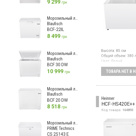
9 299
грн
Морозильный ларь
Blaufisch
BCF-22IL
8 499
грн
Высота:
85 см
Морозильный ларь
Общий объем:
380 
Blaufisch
Цвет:
белый
BCF 30 DW
Количество компре
10 999
ТОВАРА НЕТ В 
Гарантия:
36 мес
грн
Морозильный ларь 
размораживанием, 
л, механическое уп
Морозильный ларь
корзины.
Blaufisch
Heinner
BCF 20 DW
HCF-HS420E++
8 518
грн
Код товара:
164893
Морозильный ларь
PRIME Technics
CS 25143 E