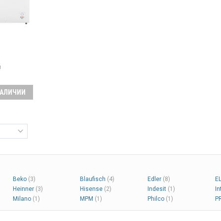
л
ссоров:
1
НАЛИЧИИ
 общий
ость
кг/24 ч,
ления: E,
ессор,
вление с
остатом,
щение, 3
ны, ручная
ручка,
й
Beko
(3)
Blaufisch
(4)
Edler
(8)
E
Heinner
(3)
Hisense
(2)
Indesit
(1)
In
Milano
(1)
MPM
(1)
Philco
(1)
P