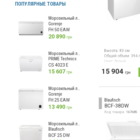
ПОПУЛЯРНЫЕ ТОВАРЫ
Морозильный ларь
Gorenje
FH 50 EAW
20 890
грн
Высота:
83 см
Морозильный ларь
Общий объем:
394 
PRIME Technics
Цвет:
белый
CS 4023 E
Количество компре
15 904
15 607
грн
грн
Морозильный ларь,
объем 394 л, мощн
замораживания 18 к
класс энергопотреб
Морозильный ларь
механическое упра
Gorenje
корзина для хранен
Blaufisch
FH 25 EAW
белый
BCF-38DW
13 490
грн
Код товара:
167685
Морозильный ларь
Blaufisch
BCF 25 DW