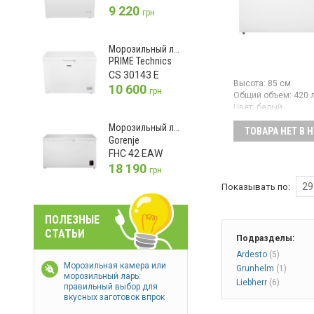
9 220
грн
Морозильный ларь
PRIME Technics
CS 30143 E
Высота:
85 см
10 600
грн
Общий объем:
420 
Цвет:
белый
Количество компре
Морозильный ларь
ТОВАРА НЕТ В 
Морозильный ларь,
Gorenje
объем: 420 л, мощн
FHC 42 EAW
замораживания: 19 
18 190
класс энергопотреб
грн
инверторный компр
29
Показывать по:
механическое упра
регулируемым терм
светодиодное осве
ПОЛЕЗНЫЕ
проволочные корзи
разморозка,
СТАТЬИ
Подразделы:
защелкивающаяся 
ролики для удобно
Ardesto
(5)
транспортировки
Морозильная камера или
Grunhelm
(1)
морозильный ларь:
Liebherr
(6)
правильный выбор для
вкусных заготовок впрок