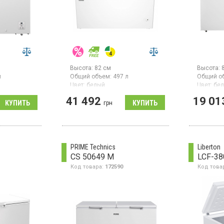
Высота:
82 см
Высота:
л
Общий объем:
497 л
Общий о
Цвет:
белый
Цвет:
бе
ссоров:
1
Количество компрессоров:
1
Количест
41 492
19 01
Гарантия
грн
Морозильный ларь, общий
объём 497 л, класс
с ручным
Морозиль
энергопотребления A+,
объем 372
размора
мощность
л, инвер
замораживания 20 кг в
свещение,
компресс
сутки, электронное
электрон
PRIME Technics
Liberton
управление, дисплей, LED
корзины.
CS 50649 M
LCF-38
освещение, цвет белый
Код товара:
172590
Код това