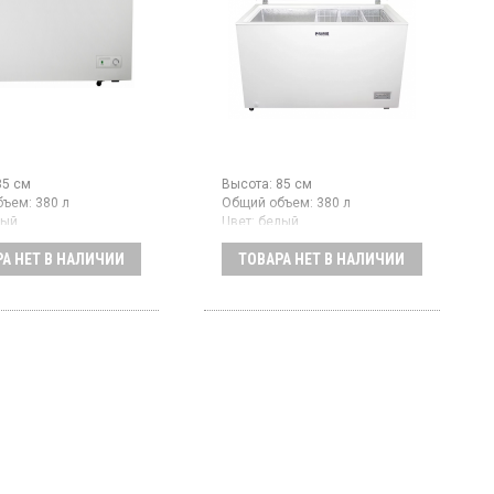
85 см
Высота:
85 см
бъем:
380 л
Общий объем:
380 л
лый
Цвет:
белый
во компрессоров:
1
Количество компрессоров:
1
А НЕТ В НАЛИЧИИ
ТОВАРА НЕТ В НАЛИЧИИ
ный ларь с ручным
Морозильный ларь с ручным
живанием, объем
размораживанием, объем 380
ощность
л, электронное управление,
вания 20 кг/сутки,
быстрое замораживание
ское управление,