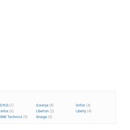
LEYUS
(7)
Gorenje
(8)
Grifon
(4)
terlux
(6)
Liberton
(2)
Liberty
(4)
RIME Technics
(9)
Snaige
(3)