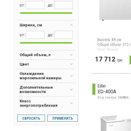
от:
дo:
Ширина, см
от:
дo:
Высота:
89 см
Общий объем:
372 
Цвет:
белый
Общий объем, л
Количество компре
17 712
Гарантия:
24 мес
грн
Цвет
Морозильный ларь 
размораживанием, 
Охлаждение
л, инверторный
морозильной камеры
компрессор, LED о
дверной замок.
Edler
Дополнительные
ED-400A
возможности
Код товара:
160856
Класс
энергопотребления
СБРОСИТЬ
ПРИМЕНИТЬ