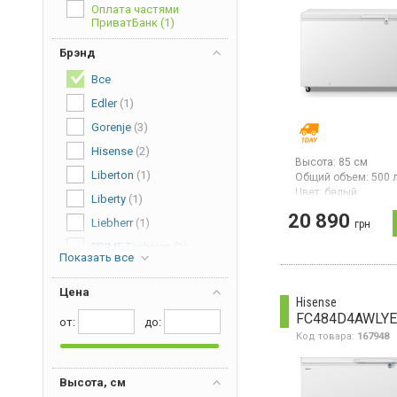
Оплата частями
ПриватБанк
(1)
Брэнд
Все
Edler
(1)
Gorenje
(3)
Hisense
(2)
Высота:
85 см
Liberton
(1)
Общий объем:
500 
Цвет:
белый
Liberty
(1)
Количество компре
20 890
Гарантия:
24 мес
Liebherr
(1)
грн
Страна производите
PRIME Technics
(2)
Китай
Показать все
Морозильная камер
размораживанием,
Цена
объем 500 л, мощн
Hisense
заморозки 23 кг/сут
FC484D4AWLYE
от:
дo:
суперзаморозка, э
Код товара:
167948
управление, LED ди
класс Е (новый стан
подсветка, двери
эмалированная ста
Высота, см