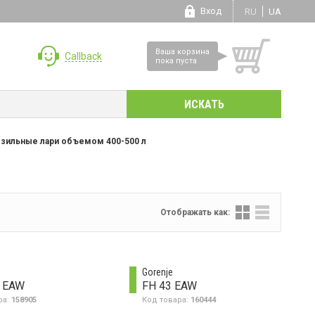
Вход
RU
UA
Ваша корзина
Callback
пока пуста
зильные лари объемом 400-500 л
Отображать как:
Gorenje
2 EAW
FH 43 EAW
ра:
158905
Код товара:
160444