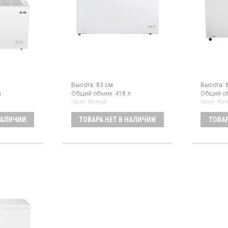
Высота:
83 см
Высота:
л
Общий объем:
418 л
Общий о
Цвет:
белый
Цвет:
бе
ссоров:
1
Количество компрессоров:
1
Количест
НАЛИЧИИ
ТОВАРА НЕТ В НАЛИЧИИ
ТОВАР
Морозильный ларь с ручным
Морозиль
размораживанием, объем 418
размора
с ручным
л,
380 л, м
объем 380
суперзаморозка, механическое
заморажи
равление, 2
управление, класс А+, 3
механиче
корзины
класс А+