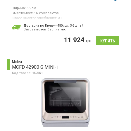
Ширина:
55 см
Вместимость:
6 комплектов
Класс энергопотребления:
А+
Цвет:
чёрный
Доставка по Киеву - 450
грн.
3-5 дней.
Сушка посуды:
конденсационная
Cамовывозом бесплатно.
Гарантия:
12 мес
Страна производитель товара:
Китай
11 924
грн
Компактная посудомоечная машина, загрузка 6 комплектов, 6
программ, 3 температурных режима, сушка конденсационная,
класс энергопотребления А+, электронное управление,
дисплей, корзина для столовых приборов
Midea
MCFD 42900 G MINI-i
Код товара:
157551