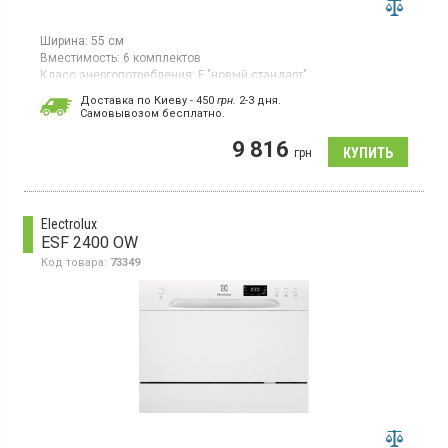
Ширина:
55 см
Вместимость:
6 комплектов
Класс энергопотребления:
F "новый стандарт"
Цвет:
серебристый
Доставка по Киеву - 450
грн.
2-3 дня.
Гарантия:
12 мес
Cамовывозом бесплатно.
Страна производитель товара:
Китай
9 816
Компактная посудомоечная машина, загрузка 6 комплектов, 5
грн
программ, электронное управление.
Electrolux
ESF 2400 OW
Код товара:
73349