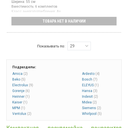
Ширина:
55 см
Вместимость:
6 комплектов
Класс энергопотребления:
А+
Цвет:
серебристый
ТОВАРА НЕТ В НАЛИЧИИ
Сушка посуды:
конденсационная
Гарантия:
36 мес
29
Показывать по:
Подразделы:
Amica
(2)
Ardesto
(4)
Beko
(5)
Bosch
(7)
Electrolux
(9)
ELEYUS
(1)
Gorenje
(6)
Hansa
(3)
Heinner
(1)
Indesit
(2)
Kaiser
(1)
Midea
(2)
MPM
(1)
Siemens
(2)
Ventolux
(2)
Whirlpool
(5)