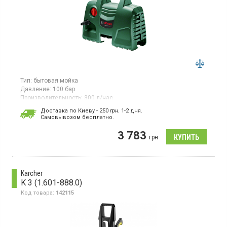
Тип:
бытовая мойка
Давление:
100 бар
Производительность:
300 л/час
Потребляемая мощность:
1,2 кВт·ч
Доставка по Киеву - 250
грн.
1-2 дня.
Гарантия:
12 мес
Cамовывозом бесплатно.
Страна производитель товара:
Китай
3 783
Мини-мойка, производительность 300 л/час, водяной фильтр,
грн
управление одной рукой, быстрое присорединение фитингов.
Karcher
K 3 (1.601-888.0)
Код товара:
142115