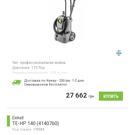
Тип:
профессиональная мойка
Давление:
170 бар
Производительность:
500 л/час
Потребляемая мощность:
2,7 кВт·ч
Доставка по Киеву - 250
грн.
1-2 дня.
Гарантия:
12 мес
Cамовывозом бесплатно.
Мойка высокого давления мощностью 2,7 кВт обеспечивает
27 662
давление от 130 до 170 бар и производительность до 500 л/ч.
грн
Максимальная температура воды на входе 60 °C.
Einhell
TE-HP 140 (4140760)
Код товара:
173234