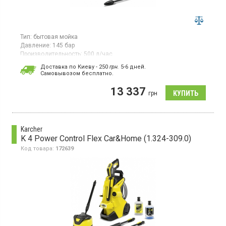
Тип:
бытовая мойка
Давление:
145 бар
Производительность:
500 л/час
Потребляемая мощность:
2,1 кВт·ч
Доставка по Киеву - 250
грн.
5-6 дней.
Гарантия:
24 мес
Cамовывозом бесплатно.
Мойка высокого давления, производительность 500 л/ч,
13 337
производительность по площади 40 м²/ч, шланг ВД 8 м,
грн
подача моющего средства через всасывающий шланг,
хранение шнура, аксессуаров на корпусе, система
Quick
Connect - подключение одним щелчком, встроеный фильтр
тонкой очистки воды, адаптер подключения к садовому
шлангу 3/4"
Karcher
K 4 Power Control Flex Car&Home (1.324-309.0)
Код товара:
172639