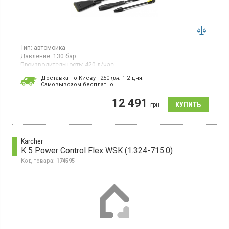
Тип:
автомойка
Давление:
130 бар
Производительность:
420 л/час
Потребляемая мощность:
1,8 кВт·ч
Доставка по Киеву - 250
грн.
1-2 дня.
Гарантия:
12 мес
Cамовывозом бесплатно.
Мойка высокого давления мощностью 1800 Вт (1,8 кВт)
12 491
работает с давлением от 20 до 130 бар и имеет
грн
производительность 420 л/ч. Максимальная температура воды
на входе 40°C.
Karcher
K 5 Power Control Flex WSK (1.324-715.0)
Код товара:
174595