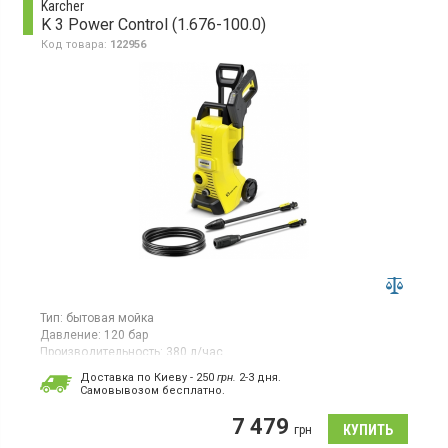
Karcher
K 3 Power Control (1.676-100.0)
Код товара:
122956
Тип:
бытовая мойка
Давление:
120 бар
Производительность:
380 л/час
Потребляемая мощность:
1,6 кВт·ч
Доставка по Киеву - 250
грн.
2-3 дня.
Страна производитель товара:
Китай
Cамовывозом бесплатно.
Мойка высокого давления, производительность 380 л/ч,
7 479
производительность по площади 25 м²/ч, 3 уровня давления,
грн
шланг ВД 7 м, встроенный бак для моющего средства.