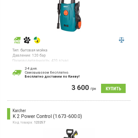
Тип:
бытовая мойка
Давление:
120 бар
Производительность:
420 л/час
Потребляемая мощность:
1,6 кВт·ч
2-4 дня.
Cамовывозом бесплатно.
Мойка высокого давления бытового класса с электрическим
Бесплатно доставим по Киеву!
двигателем обеспечивает максимальное давление 120 бар
(12 МПа) и производительность 420 л/ч.
3 600
грн
Karcher
K 2 Power Control (1.673-600.0)
Код товара:
123257