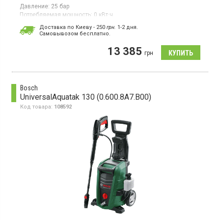
Давление:
25 бар
Потребляемая мощность:
0 кВт·ч
Гарантия:
12 мес
Доставка по Киеву - 250
грн.
1-2 дня.
Cамовывозом бесплатно.
Портативная минимойка мощностью 45 Вт работает с
максимальным давлением 25 бар и имеет
13 385
производительность 200 л/ч. Оснащен баком для воды
грн
объемом 12 л, фильтром очистки воды, телескопической
ручкой и колесами для транспортировки.
Bosch
UniversalAquatak 130 (0.600.8A7.B00)
Код товара:
108592