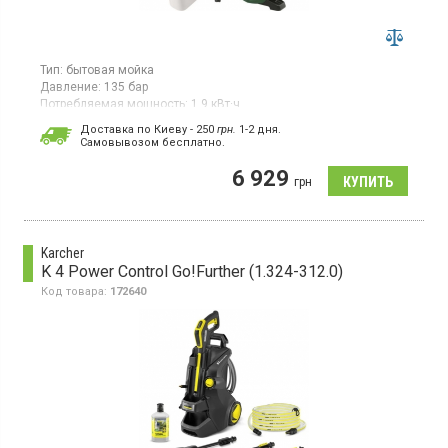
Тип:
бытовая мойка
Давление:
135 бар
Потребляемая мощность:
1,9 кВт·ч
Гарантия:
12 мес
Доставка по Киеву - 250
грн.
1-2 дня.
Страна производитель товара:
Китай
Cамовывозом бесплатно.
Мойка высокого давления, защита от перегрева, удобное
6 929
хранение, ручка для переноски.
грн
Karcher
K 4 Power Control Go!Further (1.324-312.0)
Код товара:
172640