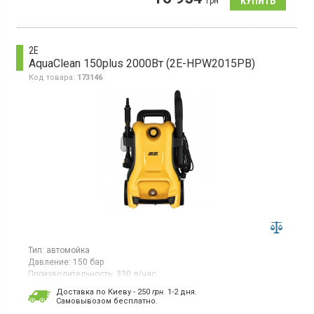
грн
500 л/ч. Максимальная температура воды на входе 40°C.
2E
AquaClean 150plus 2000Вт (2E-HPW2015PB)
Код товара:
173146
Тип:
автомойка
Давление:
150 бар
Производительность:
330 л/час
Потребляемая мощность:
2 кВт·ч
Доставка по Киеву - 250
грн.
1-2 дня.
Гарантия:
24 мес
Cамовывозом бесплатно.