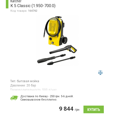
Karcher
K 5 Classic (1.950-700.0)
Код товара:
164742
Тип:
бытовая мойка
Давление:
20 бар
Производительность:
500 л/час
Потребляемая мощность:
2,1 кВт·ч
Доставка по Киеву - 250
грн.
5-6 дней.
Гарантия:
12 мес
Cамовывозом бесплатно.
Минимойка с максимальным давлением 20 бар и
9 844
максимальной производительностью 500 л/час.
грн
Максимальная температура на входе – 40 °С. В комплекте