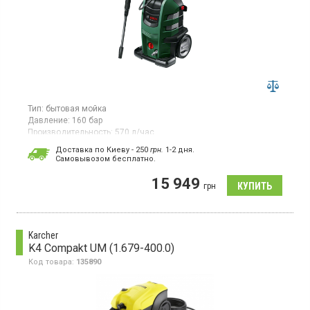
Тип:
бытовая мойка
Давление:
160 бар
Производительность:
570 л/час
Потребляемая мощность:
2,6 кВт·ч
Доставка по Киеву - 250
грн.
1-2 дня.
Гарантия:
12 мес
Cамовывозом бесплатно.
Страна производитель товара:
Китай
15 949
Мойка высокого давления, производительность 570 л/час,
грн
производительность самовсасывания 0.5 м, асинхронный
двигатель, водяной фильтр, быстрое и простое присоединение
фитингов, система пенообразования под высоким давлением,
система автоматической остановки инструмента.
Karcher
K4 Compakt UM (1.679-400.0)
Код товара:
135890