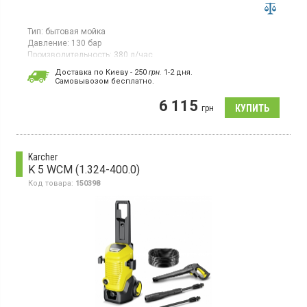
Тип:
бытовая мойка
Давление:
130 бар
Производительность:
380 л/час
Потребляемая мощность:
1,7 кВт·ч
Доставка по Киеву - 250
грн.
1-2 дня.
Страна производитель товара:
Китай
Cамовывозом бесплатно.
Мойка высокого давления, производительность 380 л/час,
6 115
производительность самовсасывания 0.5 м, водяной фильтр,
грн
быстрое и простое присоединение фитингов, система
пенообразования под высоким давлением, система
автоматической остановки инструмента.
Karcher
K 5 WCM (1.324-400.0)
Код товара:
150398