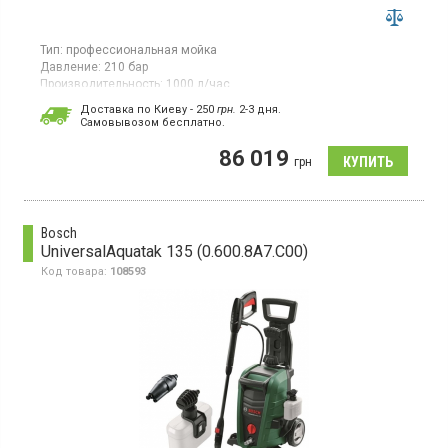
Тип:
профессиональная мойка
Давление:
210 бар
Производительность:
1000 л/час
Потребляемая мощность:
8 кВт·ч
Доставка по Киеву - 250
грн.
2-3 дня.
Cамовывозом бесплатно.
Мойка высокого давления мощностью 8,0 кВт обеспечивает
работу в диапазоне давления от 50 до 210 бар с
86 019
производительностью 500–1000 л/ч. Максимальная
грн
температура воды на входе 60°C.
Bosch
UniversalAquatak 135 (0.600.8A7.C00)
Код товара:
108593