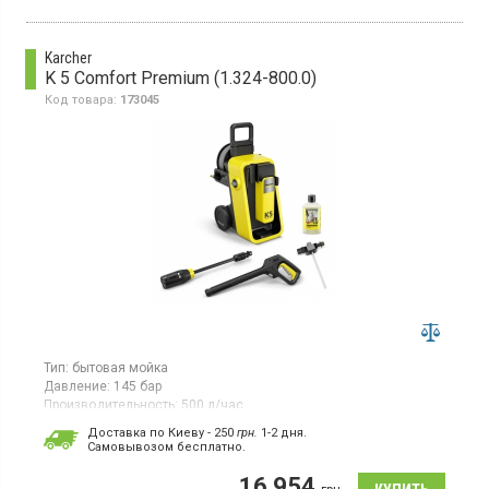
Karcher
K 5 Comfort Premium (1.324-800.0)
Код товара:
173045
Тип:
бытовая мойка
Давление:
145 бар
Производительность:
500 л/час
Потребляемая мощность:
2,1 кВт·ч
Доставка по Киеву - 250
грн.
1-2 дня.
Гарантия:
12 мес
Cамовывозом бесплатно.
Мойка высокого давления мощностью 2,1 кВт работает в
16 954
диапазоне давления от 20 до 145 бар с производительностью