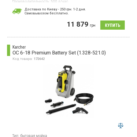
Производительность:
500 л/час
Потребляемая мощность:
2,1 кВт·ч
Доставка по Киеву - 250
грн.
1-2 дня.
Гарантия:
24 мес
Cамовывозом бесплатно.
Страна производитель товара:
Италия
11 879
Мойка высокого давления, максимальная
грн
производительность 500 л/ч, производительность по площади
40 м²/ч, система быстрого соединения Quick Сonnect,
регулируемая по высоте телескопическая ручка, шланг
высокого давления 8 м, большие колеса, фильтр тонкой
Karcher
очистки воды, мотор с водяным охлаждением.
OC 6-18 Premium Battery Set (1.328-521.0)
Код товара:
172642
Тип:
бытовая мойка