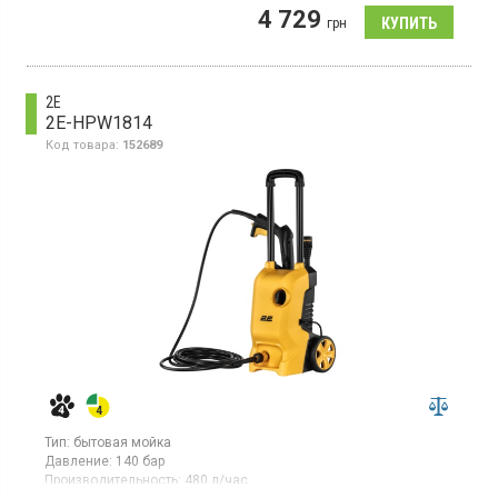
Минимойка электрического типа предназначена для
4 729
эффективной очистки различных поверхностей в быту.
грн
Обладает производительностью 330 л/час и максимальное
давление 150 бар, что обеспечивает мощную струю для
удаления устойчивой грязи. Максимальная температура воды
на входе – 40 °С, потребляемая мощность составляет 2000 Вт.
2E
2E-HPW1814
Код товара:
152689
Тип:
бытовая мойка
Давление:
140 бар
Производительность:
480 л/час