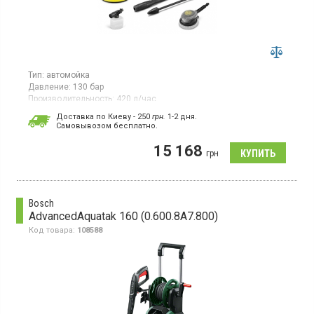
Тип:
автомойка
Давление:
130 бар
Производительность:
420 л/час
Потребляемая мощность:
1,8 кВт·ч
Доставка по Киеву - 250
грн.
1-2 дня.
Гарантия:
12 мес
Cамовывозом бесплатно.
Мойка высокого давления мощностью 1800 Вт (1,8 кВт)
15 168
работает с давлением от 20 до 130 бар и имеет
грн
производительность 420 л/ч. Максимальная температура воды
на входе 40°C.
Bosch
AdvancedAquatak 160 (0.600.8A7.800)
Код товара:
108588