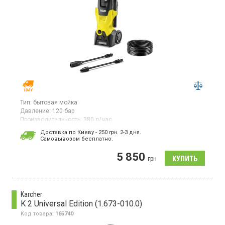
Тип:
бытовая мойка
Давление:
120 бар
Производительность:
380 л/час
Потребляемая мощность:
1,6 кВт·ч
Доставка по Киеву - 250
грн.
2-3 дня.
Cамовывозом бесплатно.
Мойка высокого давления, максимальная
производительность 380 л/ч, производительность по площади
5 850
25 м²/ч, система быстрого соединения Quick Сonnect, шланг
грн
ВД 6 м, встроенный бак для мощего средства, крюк для
кабеля.
Karcher
K 2 Universal Edition (1.673-010.0)
Код товара:
165740