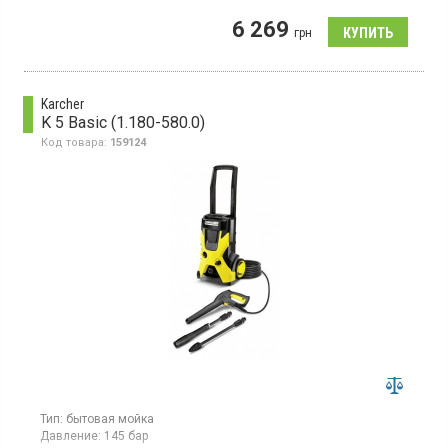
максимальное давление до 125бар и производительность
6 269
360л/час. Оснащена баком для моющего средства.
грн
Максимальная температура воды на входе – 40°C. В
комплекте: минимойка, емкость для моющего средства,
универсальная насадка и инструкция.
Karcher
K 5 Basic (1.180-580.0)
Код товара:
159124
Тип:
бытовая мойка
Давление:
145 бар