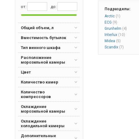
светодиодное осв
высота 199 см, цве
от:
дo:
Подразделы:
декор – массивный
бронза.
Arctic
(1)
ECG
(9)
Общий объем, л
Grunhelm
(4)
Interlux
(10)
Вместимость бутылок
Midea
(5)
Scandix
(7)
Тип винного шкафа
Расположение
морозильной камеры
Цвет
Количество камер
Количество
компрессоров
Охлаждение
морозильной камеры
Охлаждение
холодильной камеры
Дополнительные