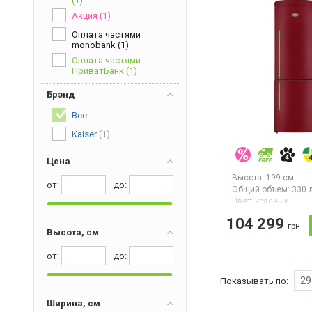
(1)
Акция
(1)
Оплата частями
monobank
(1)
Оплата частями
ПриватБанк
(1)
Брэнд
Все
Kaiser
(1)
Цена
Высота:
199 см
от:
дo:
Общий объем:
330 
Цвет:
красный
Количество компре
104 299
грн
Двухкамерный хол
Высота, см
с нижней морозиль
камерой, объем 330
от:
дo:
система NoFrost, э
управление, диспле
29
Показывать по:
энергопотребления
горизонтальная пол
бутылок, суперзамо
Ширина, см