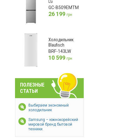
LG
GC-B509EMTM
26 199
грн
Холодильник
Blaufisch
BRF-143LW
10 599
грн
ПОЛЕЗНЫЕ
СТАТЬИ
Выбираем экономный
холодильник
Samsung – южнокорейский
мировой бренд бытовой
техники.