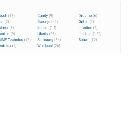
ие, быстрая
а, терморегулятор,
ериальная защита,
72.5 см, цвет красный
osch
(17)
Candy
(9)
Dreame
(6)
rst
(2)
Gorenje
(49)
Grifon
(1)
olmer
(3)
Indesit
(14)
Interline
(2)
berton
(9)
Liberty
(23)
Liebherr
(144)
RIME Technics
(15)
Samsung
(34)
Saturn
(12)
entolux
(1)
Whirlpool
(26)