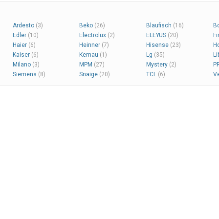
ещение,
управление, быстрая
управлен
т красный,
заморозка, терморегулятор,
заморозк
 металл
антибактериальная защита,
антибакт
открытие дверцы вправо,
высота 1
Ardesto
(3)
Beko
(26)
Blaufisch
(16)
B
высота 147.5 см, цвет красный.
Edler
(10)
Electrolux
(2)
ELEYUS
(20)
Fi
Haier
(6)
Heinner
(7)
Hisense
(23)
H
Kaiser
(6)
Kernau
(1)
Lg
(35)
Li
Milano
(3)
MPM
(27)
Mystery
(2)
P
Siemens
(8)
Snaige
(20)
TCL
(6)
V