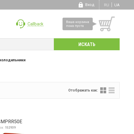
Вход
RU
UA
Ваша корзина
Callback
пока пуста
холодильники
Отображать как:
 SMPRR50E
ра:
152939