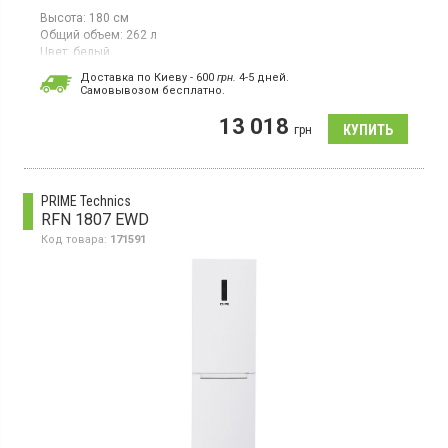
Высота:
180 см
Общий объем:
262 л
Цвет:
белый
Количество компрессоров:
1
Доставка по Киеву - 600
грн.
4-5 дней.
Cамовывозом бесплатно.
Двухкамерный холодильник с нижней морозильной камерой,
общий объём 262 л, класс энергопотребления F (новый
13 018
стандарт), электронное управление с механическим
грн
переключателем, LED освещение, высота 180 см, цвет белый.
PRIME Technics
RFN 1807 EWD
Код товара:
171591