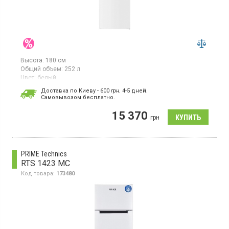
Высота:
180 см
Общий объем:
252 л
Цвет:
белый
Количество компрессоров:
1
Доставка по Киеву - 600
грн.
4-5 дней.
Cамовывозом бесплатно.
Двухкамерный холодильник с нижней морозилкой, системой
NoFrost, класс А+, общий полезный объем 252 л,
15 370
светодиодное освещение, электронное управление с
грн
механическим переключателем, защита от перепадов
напряжения
PRIME Technics
RTS 1423 MC
Код товара:
173480