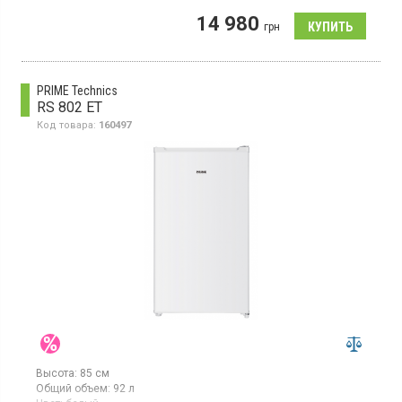
системой NoFrost, высота 180 см, общий объём 253 л, класс
14 980
энергопотребления F (новый стандарт), электронно-
грн
механическое управление, цвет белый
PRIME Technics
RS 802 ET
Код товара:
160497
Высота:
85 см
Общий объем:
92 л