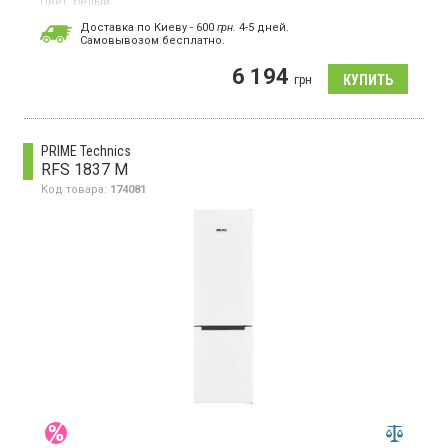
Цвет:
белый
Количество компрессоров:
1
Доставка по Киеву - 600
грн.
4-5 дней.
Cамовывозом бесплатно.
Однокамерный холодильник с верхней морозильной камерой,
объем 92 л, электронное управление с механическим
6 194
переключателем, LED освещение.
грн
PRIME Technics
RFS 1837 M
Код товара:
174081