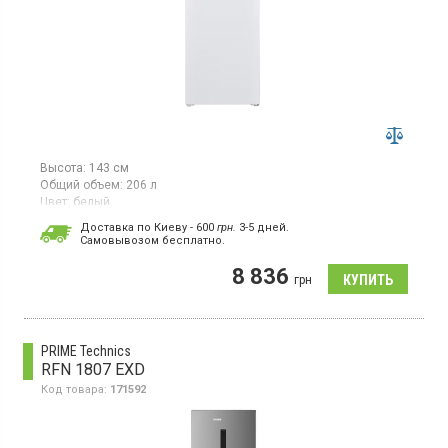
Высота:
143 см
Общий объем:
206 л
Цвет:
белый
Количество компрессоров:
1
Доставка по Киеву - 600
грн.
3-5 дней.
Cамовывозом бесплатно.
Холодильник с верхней морозильной камерой, высота 143 см,
общий объём 206 л, класс энергопотребления A+,
8 836
механическое управление, перенавешиваемые двери
грн
PRIME Technics
RFN 1807 EXD
Код товара:
171592