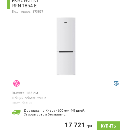
PRIME Technics
RFN 1854 E
Код товара:
173827
Высота:
186 см
Общий объем:
293 л
Цвет:
белый
Количество компрессоров:
1
Доставка по Киеву - 600
грн.
4-5 дней.
Cамовывозом бесплатно.
Двухкамерный холодильник с нижней морозильной камерой, с
системой NoFrost, высота 186 см, общий объём 293 л, класс
17 721
энергопотребления F (новый стандарт), электронное
грн
управление с механическим переключателем, LED освещение,