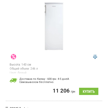
Высота:
143 см
Общий объем:
246 л
Цвет:
белый
Количество компрессоров:
1
Доставка по Киеву - 600
грн.
4-5 дней.
Cамовывозом бесплатно.
Холодильник без морозильной камеры, общий объём 246 л,
класс энергопотребления A+, механическое управление, LED
11 206
освещение, высота 143 см, цвет белый
грн