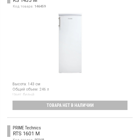
RS 1435 M
Код товара:
146459
Высота:
143 см
Общий объем:
246 л
Цвет:
белый
Количество компрессоров:
1
ТОВАРА НЕТ В НАЛИЧИИ
Однокамерный холодильник с полезный объемом 241 л,
механическое управление, класс энергопотребления А+,
полки стекло, LED освещение, высота 143 см, цвет белый
PRIME Technics
RTS 1601 M
Код товара:
90368