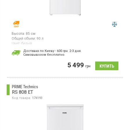
Высота:
85 см
Общий объем:
90 л
Цвет:
белый
Количество компрессоров:
1
Доставка по Киеву - 600
грн.
2-3 дня.
Cамовывозом бесплатно.
Однодверный холодильник с морозильной камерой, высота 85
см, общий объём 90 л, класс энергопотребления F (новый
5 499
стандарт), механическое управление, LED освещение, цвет
грн
корпуса белый
PRIME Technics
RS 808 ET
Код товара:
174193