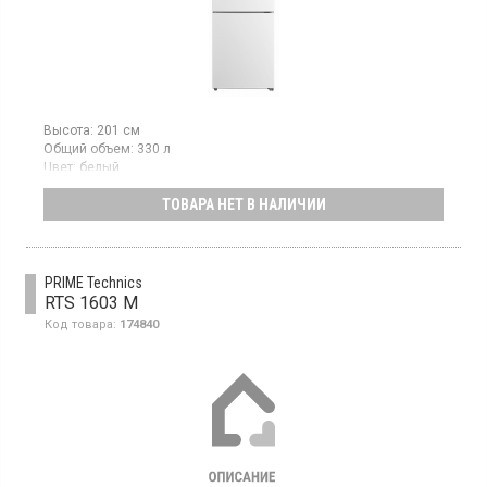
Высота:
201 см
Общий объем:
330 л
Цвет:
белый
Количество компрессоров:
1
ТОВАРА НЕТ В НАЛИЧИИ
Двухкамерный холодильник Full No Frost с нижней
морозильной камерой, объем 330 л, суперзаморозка,
суперохлаждение, электронное управление, LED освещение.
PRIME Technics
RTS 1603 M
Код товара:
174840