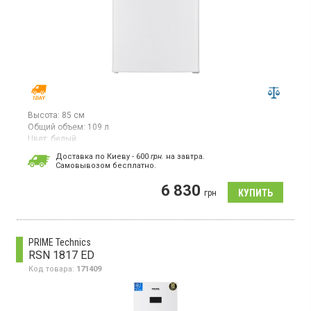
Высота:
85 см
Общий объем:
109 л
Цвет:
белый
Количество компрессоров:
1
Доставка по Киеву - 600
грн.
на завтра.
Cамовывозом бесплатно.
Однодверный холодильник с морозильной камерой, без
системы NoFrost, высота 85 см, общий объём 109 л, класс
6 830
энергопотребления F (новый
грн
стандарт), электронное управление с механическим
переключателем, LED освещение, перенавешиваемые
двери, поршневой компрессор, интегрированные ручки, цвет
белый
PRIME Technics
RSN 1817 ED
Код товара:
171409