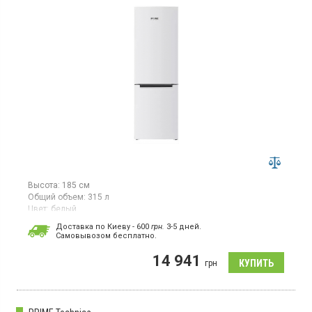
Высота:
185 см
Общий объем:
315 л
Цвет:
белый
Количество компрессоров:
1
Доставка по Киеву - 600
грн.
3-5 дней.
Cамовывозом бесплатно.
Двухкамерный холодильник с нижней морозильной камерой,
общий объём 315 л, класс энергопотребления F (новый
14 941
стандарт), механическое управление, зона свежести,
грн
перенавешиваемые двери, LED освещение