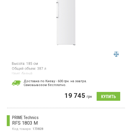
Высота:
185 см
Общий объем:
387 л
Цвет:
белый
Количество компрессоров:
1
Доставка по Киеву - 600
грн.
на завтра.
Cамовывозом бесплатно.
Холодильник без морозильной камеры, с
системой NoFrost, общий объём 387 л, класс
19 745
энергопотребления A+, электронное управление, индикация
грн
температуры, режим Отпуск, LED освещение, защита от
перепадов напряжения, высота 185 см, цвет белый
PRIME Technics
RFS 1803 M
Код товара:
173828