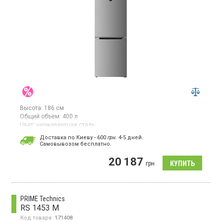
Высота:
186 см
Общий объем:
400 л
Цвет:
нержавеющая сталь
Количество компрессоров:
1
Доставка по Киеву - 600
грн.
4-5 дней.
Cамовывозом бесплатно.
Двухкамерный холодильник с нижней морозильной камерой, с
системой NoFrost, высота 186 см, общий объём 400 л, класс
20 187
энергопотребления A++, электронное управление, дисплей,
грн
зона свежести, перенавешиваемые двери, цвет нержавеющая
сталь
PRIME Technics
RS 1453 M
Код товара:
171408