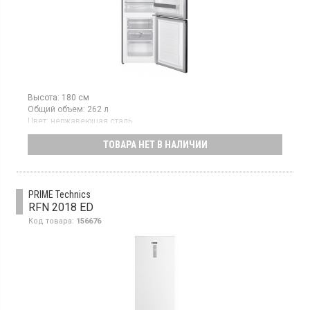
Высота:
180 см
Общий объем:
262 л
Цвет:
нержавеющая сталь
Количество компрессоров:
1
ТОВАРА НЕТ В НАЛИЧИИ
Двухкамерный холодильник с нижней морозильной камерой,
общий объём 262 л, класс энергопотребления F (новый
стандарт), электронное управление с механическим
переключателем, LED освещение, высота 180 см,
цвет нержавеющая сталь.
PRIME Technics
RFN 2018 ED
Код товара:
156676