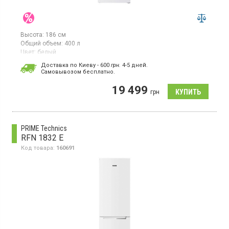
Высота:
186 см
Общий объем:
400 л
Цвет:
белый
Количество компрессоров:
1
Доставка по Киеву - 600
грн.
4-5 дней.
Cамовывозом бесплатно.
Двухкамерный холодильник с нижней морозильной камерой, с
системой NoFrost, высота 186 см, общий объём 400 л, класс
19 499
энергопотребления A++, электронное управление, дисплей,
грн
зона свежести, перенавешиваемые двери, цвет белый
PRIME Technics
RFN 1832 E
Код товара:
160691