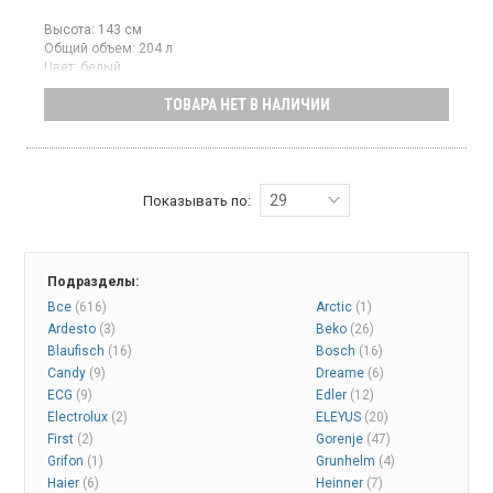
Высота:
143 см
Общий объем:
204 л
Цвет:
белый
Количество компрессоров:
1
ТОВАРА НЕТ В НАЛИЧИИ
Двухкамерный холодильник с нижней морозильной камерой,
общий объём 204 л, класс энергопотребления F (новый
стандарт), механическое управление, LED освещение, защита
от перепада напряжения, высота 143 см, цвет белый.
29
Показывать по:
Подразделы:
Все
(616)
Arctic
(1)
Ardesto
(3)
Beko
(26)
Blaufisch
(16)
Bosch
(16)
Candy
(9)
Dreame
(6)
ECG
(9)
Edler
(12)
Electrolux
(2)
ELEYUS
(20)
First
(2)
Gorenje
(47)
Grifon
(1)
Grunhelm
(4)
Haier
(6)
Heinner
(7)