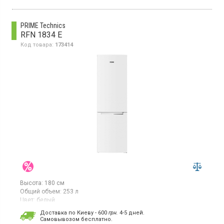
цвет белый
PRIME Technics
RFN 1834 E
Код товара:
173414
Высота:
180 см
Общий объем:
253 л
Цвет:
белый
Количество компрессоров:
1
Доставка по Киеву - 600
грн.
4-5 дней.
Cамовывозом бесплатно.
Двухкамерный холодильник с нижней морозильной камерой, с