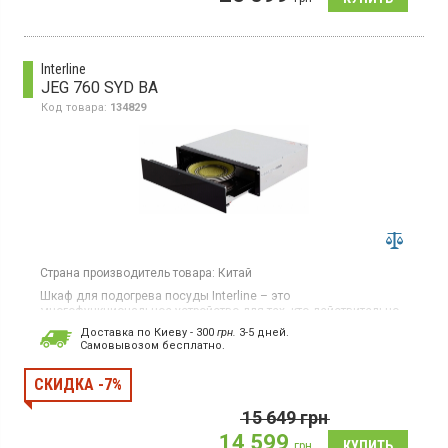
Interline
JEG 760 SYD BA
Код товара:
134829
Страна производитель товара:
Китай
Шкаф для подогрева посуды Interline – это
многофункциональное устройство для тех, кто действительно
любит готовить. Объем: 22 л. Сенсорная панель
Доставка по Киеву - 300
грн.
3-5 дней.
управления/LED дисплей. Таймер до 6 мин. Максимальная
Cамовывозом бесплатно.
загрузка: 25 кг. Диапазон температур нагрева: 40 – 80°С.
СКИДКА -7%
15 649
грн
14 599
грн