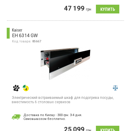
(нагревательная пластина выполнена из закаленного стекла)
47 199
грн
Kaiser
EH 6314 GW
Код товара:
85667
Электрический встраиваемый шкаф для подогрева посуды,
вместимость 6 столовых сервизов
Доставка по Киеву - 300
грн.
3-4 дня.
Cамовывозом бесплатно.
25 099
грн