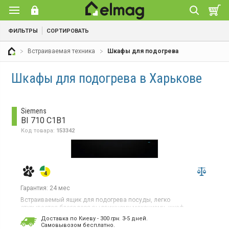
ФИЛЬТРЫ
СОРТИРОВАТЬ
Встраиваемая техника
Шкафы для подогрева
Шкафы для подогрева в Харькове
Siemens
BI 710 C1B1
Код товара:
153342
Гарантия:
24 мес
Встраиваемый ящик для подогрева посуды, легко
открывается благодаря выдвижному механизму, шкаф
высотой 14 см идеально сочетается с компактным прибором
Доставка по Киеву - 300
грн.
3-5 дней.
45 см, 4 уровня регулировки температуры от 30°C до 80°C
Cамовывозом бесплатно.