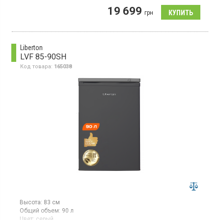
Морозильная камера No Frost, объем 92 л, 4 отделения,
19 699
суперзаморозка, LED освещение, электронное управление,
грн
FrostProtect.
Liberton
LVF 85-90SH
Код товара:
165038
Высота:
83 см
Общий объем:
90 л
Цвет:
серый