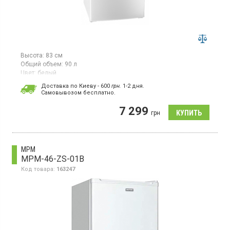
Высота:
83 см
Общий объем:
90 л
Цвет:
белый
Количество компрессоров:
1
Доставка по Киеву - 600
грн.
1-2 дня.
Cамовывозом бесплатно.
Морозильный шкаф, полезный объем 84 л, мощность
замораживания 4 кг/сутки, механическое управление, ручное
7 299
размораживание, класс энергопотребления А+, 3 пластиковых
грн
ящика
MPM
MPM-46-ZS-01B
Код товара:
163247