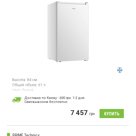
Высота:
84 см
Общий объем:
61 л
Цвет:
белый
Количество компрессоров:
1
Доставка по Киеву - 600
грн.
1-2 дня.
Гарантия:
24 мес
Cамовывозом бесплатно.
Страна производитель товара:
Китай
7 457
Морозильная камера с ручным размораживанием, объем 61 л,
грн
механическое управление.
PRIME Technics