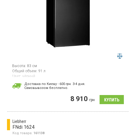
Высота:
83 см
Общий объем:
91 л
Цвет:
чёрный
Количество компрессоров:
1
Доставка по Киеву - 600
грн.
3-4 дня.
Cамовывозом бесплатно.
Морозильная камера на 4 отделения, общий объем 91 л, класс
энергопотребления Е (новый стандарт), механическое
8 910
управление, ручное размораживание, высота 83 см, цвет
грн
черный
Liebherr
FNdi 1624
Код товара:
161138