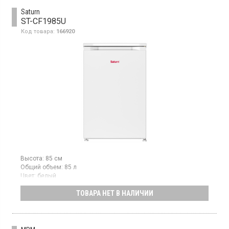
Saturn
ST-CF1985U
Код товара:
166920
Высота:
85 см
Общий объем:
85 л
Цвет:
белый
Количество компрессоров:
1
ТОВАРА НЕТ В НАЛИЧИИ
Гарантия:
24 мес
Морозильная камера с ручным размораживанием, объем 85 л,
3 отделения, механическое управление.