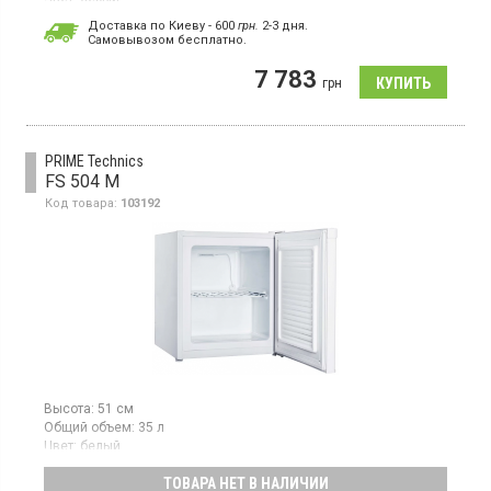
Количество компрессоров:
1
Доставка по Киеву - 600
грн.
2-3 дня.
Cамовывозом бесплатно.
Морозильная камера с ручным размораживанием, объем 90 л,
4 отделения, механическое управление.
7 783
грн
PRIME Technics
FS 504 M
Код товара:
103192
Высота:
51 см
Общий объем:
35 л
Цвет:
белый
Количество компрессоров:
1
ТОВАРА НЕТ В НАЛИЧИИ
Морозильная камера с ручным размораживанием, объем 34 л,