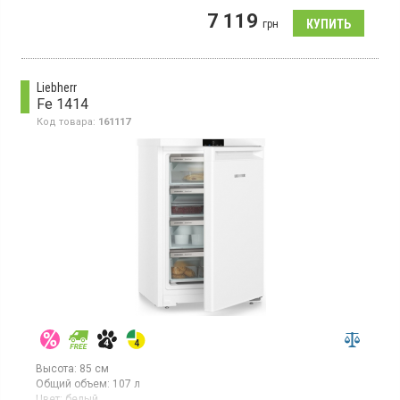
крышкой, 1 ящик выдвижной), объем 60 л, мощность
7 119
замораживания 6 кг/сутки, механическое управление, класс
грн
энергопотребления А++, статическая система охлаждения,
высота 84.5 см, цвет серый
Liebherr
Fe 1414
Код товара:
161117
Высота:
85 см
Общий объем:
107 л
Цвет:
белый