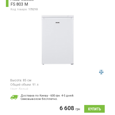
FS 803 M
Код товара:
173210
Высота:
85 см
Общий объем:
91 л
Цвет:
белый
Количество компрессоров:
1
Доставка по Киеву - 600
грн.
4-5 дней.
Cамовывозом бесплатно.
Морозильная камера, общий объём 91 л, 4 отделения,
мощность замораживания 4.4 кг в сутки, класс
6 608
энергопотребления F (новый стандарт), механическое
грн
управление, высота 85 см, цвет белый.