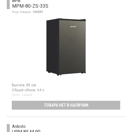
MPM
MPM-80-ZS-33S
Код товара:
163041
Высота:
85 см
Общий объем:
64 л
Цвет:
серый
Количество компрессоров:
1
ТОВАРА НЕТ В НАЛИЧИИ
Морозильная камера, 3 ящика, мощность замораживания 3 кг/
сутки, класс энергопотребления Е (новый стандарт),
механическое управление, высота 85 см, цвет серый
Ardesto
URM 85 M 90