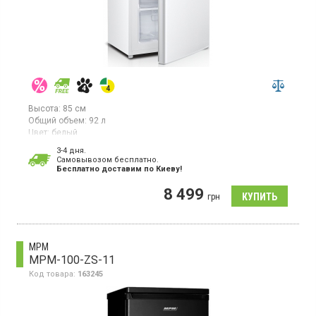
Высота:
85 см
Общий объем:
92 л
Цвет:
белый
Количество компрессоров:
1
3-4 дня.
Гарантия:
12 мес
Cамовывозом бесплатно.
Бесплатно доставим по Киеву!
Морозильная камера, полезный объем 85 л, 4 отделения,
статическое охлаждение, механическое управление
8 499
грн
MPM
MPM-100-ZS-11
Код товара:
163245