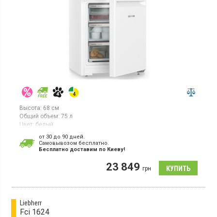
Высота:
68 см
Общий объем:
75 л
Цвет:
белый
Количество компрессоров:
1
от 30 до 90 дней.
Гарантия:
36 мес
Cамовывозом бесплатно.
Страна производитель товара:
Болгария
Бесплатно доставим по Киеву!
Настольный морозильник с технологией SmartFrost, объем 75л,
23 849
1 температурная зона, суперзаморозка, индикатор
грн
температуры, светодиодное освещение.
Liebherr
Fci 1624