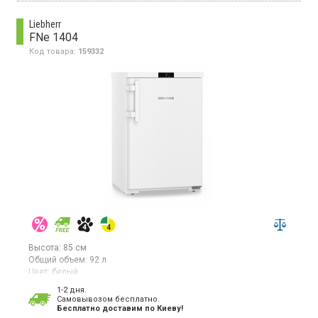
Liebherr
FNe 1404
Код товара:
159332
Высота:
85 см
Общий объем:
92 л
Цвет:
белый
Количество компрессоров:
1
1-2 дня.
Гарантия:
36 мес
Cамовывозом бесплатно.
Страна производитель товара:
Болгария
Бесплатно доставим по Киеву!