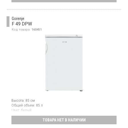
механическое управление, класс А+
Gorenje
F 49 DPW
Код товара:
160451
Высота:
85 см
Общий объем:
85 л
Цвет:
белый
Количество компрессоров:
1
ТОВАРА НЕТ В НАЛИЧИИ
Гарантия:
24 мес
Морозильная камера с ручным размораживанием, объем 85 л,