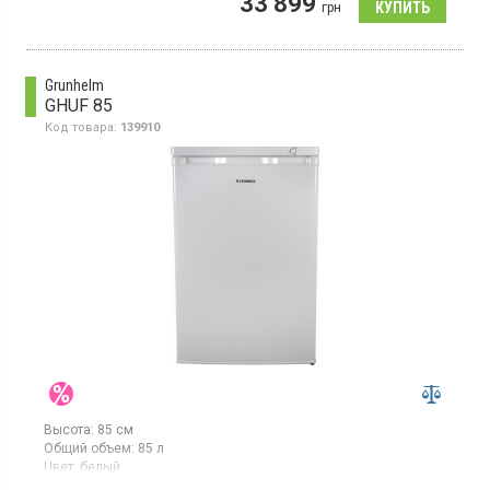
33 899
107л, 1 температурная зона, суперзаморозка, индикатор
грн
температуры, светодиодное освещение.
Grunhelm
GHUF 85
Код товара:
139910
Высота:
85 см
Общий объем:
85 л
Цвет:
белый
Количество компрессоров:
1