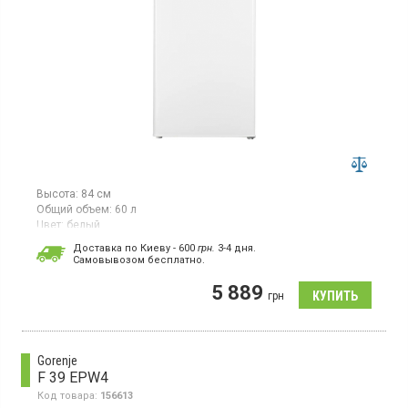
Высота:
84 см
Общий объем:
60 л
Цвет:
белый
Количество компрессоров:
1
Доставка по Киеву - 600
грн.
3-4 дня.
Страна производитель товара:
Китай
Cамовывозом бесплатно.
Морозильная камера, общий объем 60 л, мощность
5 889
замораживания 3.5 кг/сутки, класс энергопотребления А+,
грн
механическое управление, ручное размораживание, высота 84
см, цвет белый
Gorenje
F 39 EPW4
Код товара:
156613