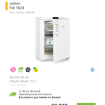
Liebherr
Fdi 1624
Код товара:
161115
Высота:
85 см
Общий объем:
107 л
Цвет:
белый
Количество компрессоров:
1
от 30 до 90 дней.
Гарантия:
36 мес
Cамовывозом бесплатно.
Страна производитель товара:
Болгария
Бесплатно доставим по Киеву!
Настольный морозильник с технологией SmartFrost, объем