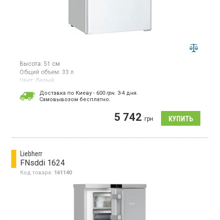
Высота:
51 см
Общий объем:
33 л
Цвет:
белый
Количество компрессоров:
1
Доставка по Киеву - 600
грн.
3-4 дня.
Cамовывозом бесплатно.
Морозильная камера, объем 33 л, мощность
замораживания 2 кг/сутки, класс энергопотребления Е (новый
5 742
стандарт), механическое управление, ручное размораживание,
грн
1 полка решетка, высота 51 см, цвет белый
Liebherr
FNsddi 1624
Код товара:
161140