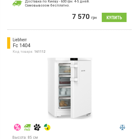
Доставка по Киеву - 600
грн.
4-5 дней.
Cамовывозом бесплатно.
Морозильный шкаф с полезным объемом 83 л, 4 отделения,
мощность замораживания 4 кг/сутки, механическое
7 570
управление, ручное размораживание, класс
грн
энергопотребления А+, высота 85 см, цвет белый
Liebherr
Fc 1404
Код товара:
161112
Высота:
85 см