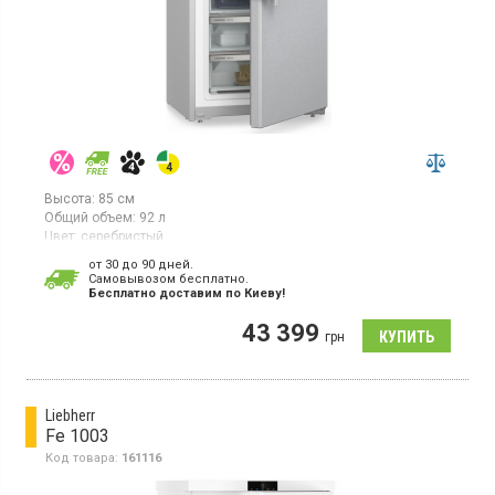
Высота:
85 см
Общий объем:
92 л
Цвет:
серебристый
Количество компрессоров:
1
от 30 до 90 дней.
Гарантия:
36 мес
Cамовывозом бесплатно.
Страна производитель товара:
Болгария
Бесплатно доставим по Киеву!
Вертикальная морозилка с технологией NoFrost, объем 92л, 1
43 399
температурная зона, суперзаморозка, индикатор температуры,
грн
светодиодное освещение.
Liebherr
Fe 1003
Код товара:
161116