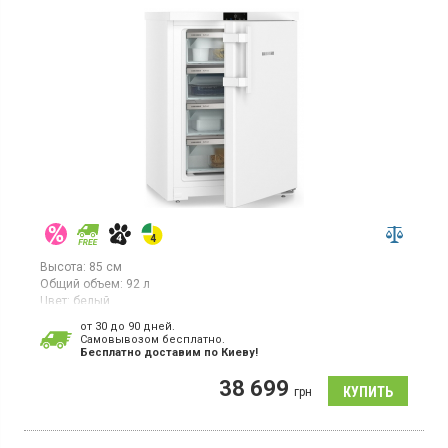
Высота:
85 см
Общий объем:
92 л
Цвет:
белый
Количество компрессоров:
1
от 30 до 90 дней.
Гарантия:
36 мес
Cамовывозом бесплатно.
Страна производитель товара:
Болгария
Бесплатно доставим по Киеву!
Вертикальная морозилка с технологией NoFrost, объем 92л, 1
38 699
температурная зона, суперзаморозка, индикатор температуры,
грн
светодиодное освещение.