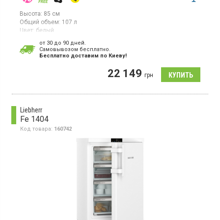
Высота:
85 см
Общий объем:
107 л
Цвет:
белый
Количество компрессоров:
1
от 30 до 90 дней.
Гарантия:
36 мес
Cамовывозом бесплатно.
Страна производитель товара:
Болгария
Бесплатно доставим по Киеву!
Настольный морозильник с технологией SmartFrost, объем
22 149
107л, 1 температурная зона, суперзаморозка, индикатор
грн
температуры, светодиодное освещение.
Liebherr
Fe 1404
Код товара:
160742