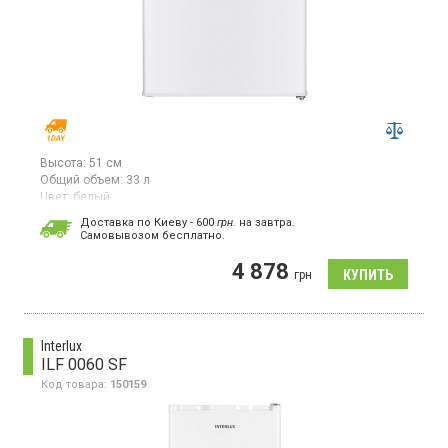
Высота:
51 см
Общий объем:
33 л
Цвет:
белый
Количество компрессоров:
1
Доставка по Киеву - 600
грн.
на завтра.
Cамовывозом бесплатно.
Морозильная камера, общий объём 33 л, 2 отделения, 1 полка
решетка, лоток для льда, мощность замораживания 2.4 кг в
4 878
сутки, класс энергопотребления F (новый
грн
стандарт), механическое управление, перенавешиваемые
двери, цвет белый.
Interlux
ILF 0060 SF
Код товара:
150159