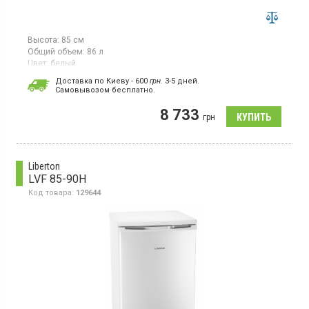
Высота:
85 см
Общий объем:
86 л
Цвет:
белый
Количество компрессоров:
1
Доставка по Киеву - 600
грн.
3-5 дней.
Гарантия:
24 мес
Cамовывозом бесплатно.
Морозильная камера с ручным размораживанием, объем 86 л,
8 733
3 отделения, механическое управление, EcoMode - программа
грн
энергосбережения.
Liberton
LVF 85-90H
Код товара:
129644