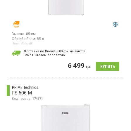
Высота:
85 см
Общий объем:
85 л
Цвет:
белый
Количество компрессоров:
1
Доставка по Киеву - 600
грн.
на завтра.
Cамовывозом бесплатно.
Морозильная камера с ручным размораживанием, объем 85 л,
4 отделения, электронное управление.
6 499
грн
PRIME Technics
FS 506 M
Код товара:
174171