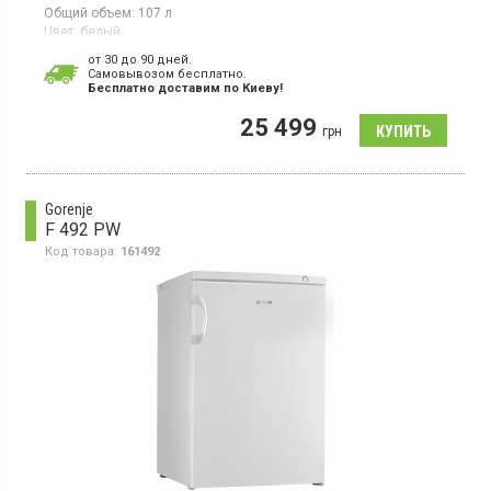
Общий объем:
107 л
Цвет:
белый
Количество компрессоров:
1
от 30 до 90 дней.
Гарантия:
36 мес
Cамовывозом бесплатно.
Страна производитель товара:
Болгария
Бесплатно доставим по Киеву!
Настольный морозильник с технологией SmartFrost, объем
25 499
107л, 1 температурная зона, суперзаморозка, индикатор
грн
температуры, светодиодное освещение.
Gorenje
F 492 PW
Код товара:
161492