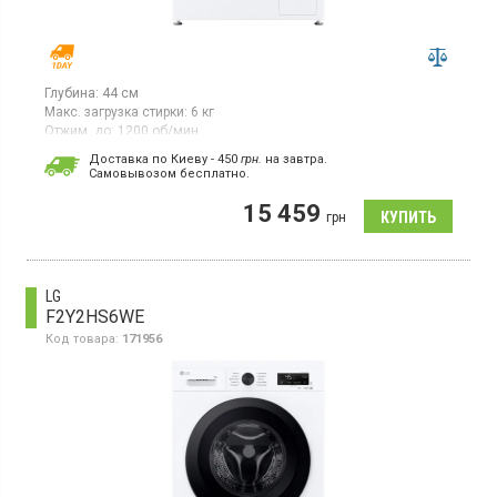
Глубина:
44 см
Макс. загрузка стирки:
6 кг
Отжим, до:
1200 об/мин
Гарантия:
12 мес
Доставка по Киеву - 450
грн.
на завтра.
Cамовывозом бесплатно.
Фронтальная стиральная машина, загрузка стирка белья 6 кг,
максимальная скорость отжима 1200 об/мин, LED дисплей,
15 459
инверторный двигатель с прямым приводом, класс
грн
энергопотребления A+++, 10 программ, Smart управление,
дисплей, защита от детей, отсрочка старта 19 ч, прямой
привод, функция пар Steam, дозагрузка белья, защита от
перепадов напряжения.
LG
F2Y2HS6WE
Код товара:
171956