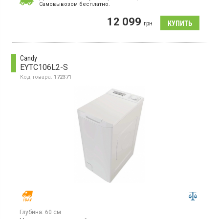
максимальная скорость отжима 1200 об/мин, LED дисплей,
Cамовывозом бесплатно.
16 программ, защита от детей, отсрочка старта до 24 ч,
функция пар, инверторный двигатель, глубина 49.5 см
12 099
грн
Candy
EYTC106L2-S
Код товара:
172371
Глубина:
60 см