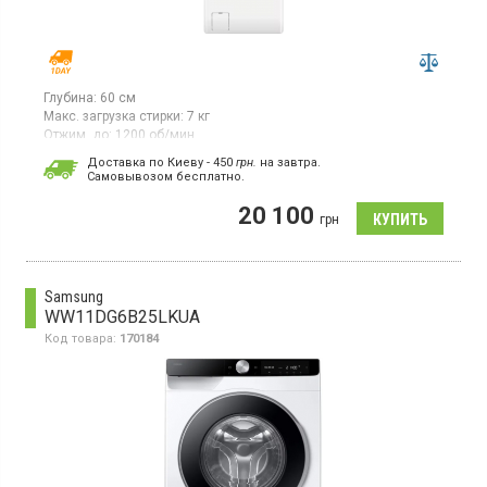
Глубина:
60 см
Макс. загрузка стирки:
7 кг
Отжим, до:
1200 об/мин
Гарантия:
12 мес
Доставка по Киеву - 450
грн.
на завтра.
Cамовывозом бесплатно.
Стиральная машина с вертикальной загрузкой макс. 7 кг,
отжим 1200 об/мин., большой жидкокристаллический дисплей,
20 100
инверторный двигатель, Anti-Allergen, SensiCare, SoftPlus,
грн
TimeManager, технология стирки: Eco Valve
Samsung
WW11DG6B25LKUA
Код товара:
170184