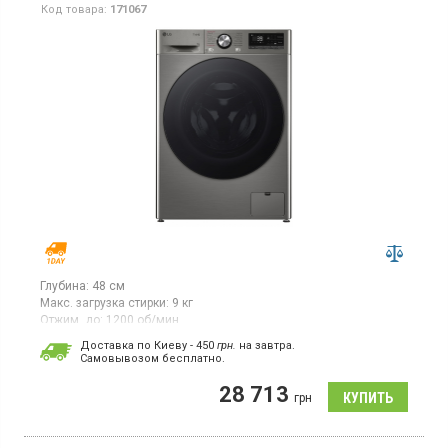
Код товара:
171067
Глубина:
48 см
Макс. загрузка стирки:
9 кг
Отжим, до:
1200 об/мин
Гарантия:
12 мес
Доставка по Киеву - 450
грн.
на завтра.
Cамовывозом бесплатно.
Стиральная машина с фронтальной загрузкой белья 9 кг,
максимальная скорость отжима 1200 об/мин, LED
28 713
дисплей, Smart управление, 14 программ, защита от детей,
грн
отсрочка старта, функция пар, инверторный двигатель, прямой
привод, дозагрузка белья, глубина 47.5 см.