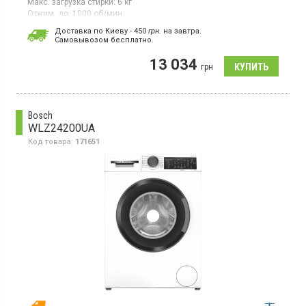
Макс. загрузка стирки:
6 кг
Отжим, до:
1000 об/мин
Гарантия:
12 мес
Доставка по Киеву - 450
грн.
на завтра.
Cамовывозом бесплатно.
Стиральная машина с вертикальной загрузкой 6 кг,
максимальная скорость отжима 1000 об/мин, 15
13 034
программ, класс энергопотребления A++, LED
грн
дисплей, отсрочка старта, автопозиционирование барабана
Bosch
WLZ24200UA
Код товара:
171651