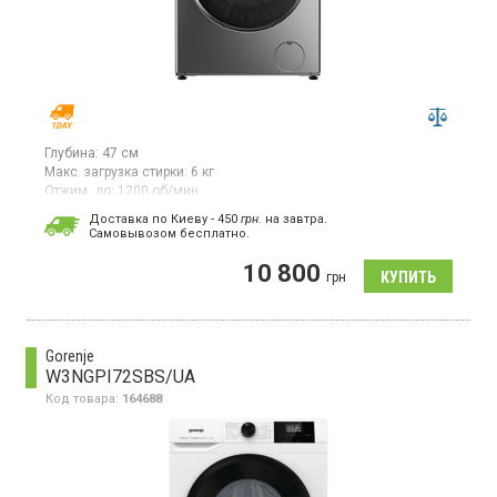
Глубина:
47 см
Макс. загрузка стирки:
6 кг
Отжим, до:
1200 об/мин
Стиральная машина с фронтальной загрузкой макс. 6 кг, отжим
Доставка по Киеву - 450
грн.
на завтра.
1200 об/мин., самоочистка, стирка паром, разборной бак.
Cамовывозом бесплатно.
10 800
грн
Gorenje
W3NGPI72SBS/UA
Код товара:
164688