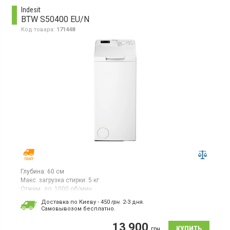
Indesit
BTW S50400 EU/N
Код товара:
171448
Глубина:
60 см
Макс. загрузка стирки:
5 кг
Отжим, до:
1000 об/мин
Гарантия:
12 мес
Доставка по Киеву - 450
грн.
2-3 дня.
Cамовывозом бесплатно.
Стиральная машина с вертикальной загрузкой 5 кг,
максимальная скорость отжима 1000 об/мин, цифровой
13 900
дисплей, 14 программ, класс энергопотребления A++, Water
грн