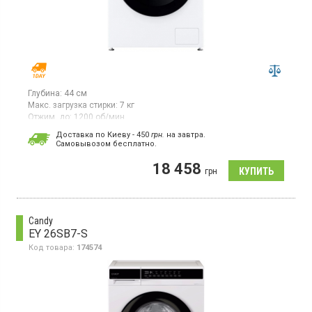
Глубина:
44 см
Макс. загрузка стирки:
7 кг
Отжим, до:
1200 об/мин
Гарантия:
12 мес
Доставка по Киеву - 450
грн.
на завтра.
Cамовывозом бесплатно.
Стиральная машина с фронтальной загрузкой 7 кг,
максимальная скорость отжима 1200 об/мин, класс
18 458
энергопотребления A (новый стандарт), LED дисплей, Smart
грн
управление, защита от детей, отсрочка старта, 11 программ,
инверторный двигатель с прямым приводом, функция пар,
защита от перепадов напряжения
Candy
EY 26SB7-S
Код товара:
174574