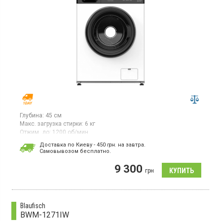
Глубина:
45 см
Макс. загрузка стирки:
6 кг
Отжим, до:
1200 об/мин
Стиральная машина с фронтальной загрузкой 6 кг, отжим 1200
Доставка по Киеву - 450
грн.
на завтра.
об/мин, класс энергопотребления А++, 16 программ, глубина
Cамовывозом бесплатно.
44.5 см, цвет белый
9 300
грн
Blaufisch
BWM-1271IW