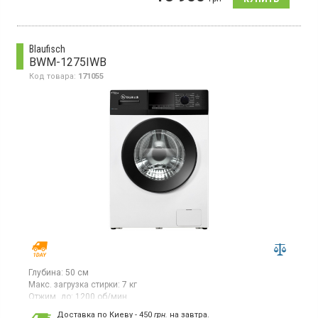
Balance Plus
Blaufisch
BWM-1275IWB
Код товара:
171055
Глубина:
50 см
Макс. загрузка стирки:
7 кг
Отжим, до:
1200 об/мин
Стиральная машина с фронтальной загрузкой белья 7 кг,
Доставка по Киеву - 450
грн.
на завтра.