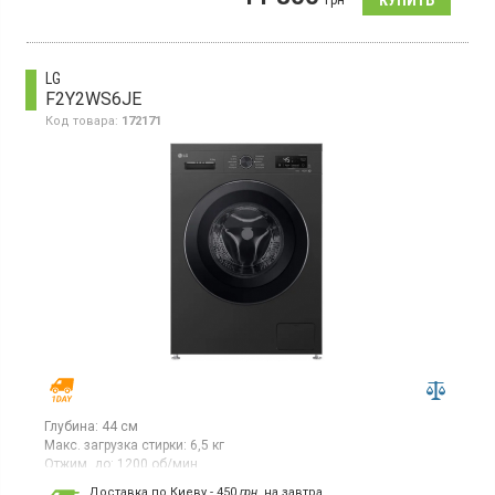
грн
отсрочка старта, функция пар, функция удаления пятен
LG
F2Y2WS6JE
Код товара:
172171
Глубина:
44 см
Макс. загрузка стирки:
6,5 кг
Отжим, до:
1200 об/мин
Гарантия:
12 мес
Доставка по Киеву - 450
грн.
на завтра.