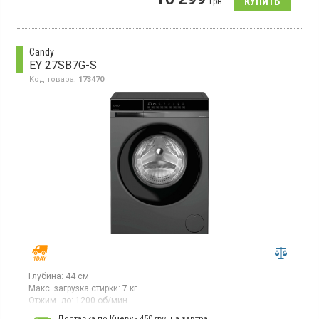
грн
составляет 1350 об/мин. Устройство имеет 16 программ
стирки, поддерживает функцию пара, отсрочку старта и
оснащен дисплеем.
Candy
EY 27SB7G-S
Код товара:
173470
Глубина:
44 см
Макс. загрузка стирки:
7 кг
Отжим, до:
1200 об/мин
Гарантия:
12 мес
Доставка по Киеву - 450
грн.
на завтра.