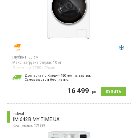
Глубина:
63 см
Макс. загрузка стирки:
10 кг
Отжим, до:
1200 об/мин
Стиральная машина с фронтальной загрузкой макс. 10 кг,
Доставка по Киеву - 450
грн.
на завтра.
отжим 1200 об/мин, инверторный двигатель с прямым
Cамовывозом бесплатно.
приводом.
16 499
грн
Indesit
IM 642B MY TIME UA
Код товара:
171289