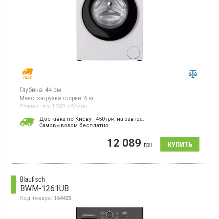
Глубина:
44 см
Макс. загрузка стирки:
6 кг
Отжим, до:
1200 об/мин
Гарантия:
12 мес
Доставка по Киеву - 450
грн.
на завтра.
Cамовывозом бесплатно.
Стиральная машина с фронтальной загрузкой 6 кг,
максимальная скорость отжима 1200 об/мин, класс
12 089
энергопотребления A (новый стандарт), 16 программ, LED
грн
дисплей, защита от детей, отсрочка старта, реверс, функция
пар, функции для аллергиков
,
функция антисминание
,
функция
удаления пятен, инверторный двигатель.
Blaufisch
BWM-1261UB
Код товара:
164425