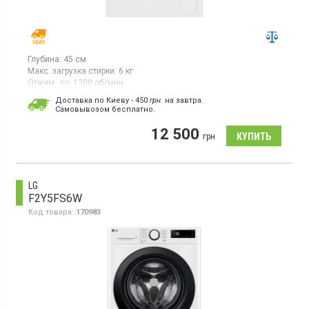
Глубина:
45 см
Макс. загрузка стирки:
6 кг
Отжим, до:
1200 об/мин
Гарантия:
36 мес
Доставка по Киеву - 450
грн.
на завтра.
Cамовывозом бесплатно.
Стиральная машина с фронтальной загрузкой 6 кг,
максимальная скорость отжима 1200 об/мин, 15 программ,
12 500
LED дисплей, защита от детей, отсрочка старта до 24 ч, класс
грн
энергопотребления A+++, функция пар SteamCure,
инверторный двигатель.
LG
F2Y5FS6W
Код товара:
170983