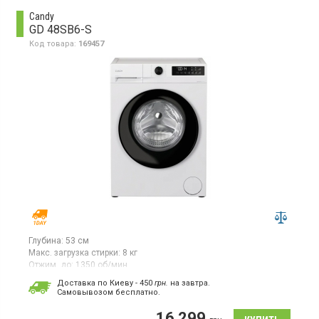
Candy
GD 48SB6-S
Код товара:
169457
Глубина:
53 см
Макс. загрузка стирки:
8 кг
Отжим, до:
1350 об/мин
Гарантия:
12 мес
Доставка по Киеву - 450
грн.
на завтра.
Cамовывозом бесплатно.
Фронтальная стиральная машина белого цвета с черным
люком предназначена для загрузки до 8 кг белья и оснащена
16 299
инверторным двигателем. Максимальная скорость отжима