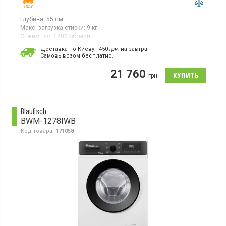
Глубина:
55 см
Макс. загрузка стирки:
9 кг
Отжим, до:
1400 об/мин
Гарантия:
12 мес
Доставка по Киеву - 450
грн.
на завтра.
Cамовывозом бесплатно.
Стиральная машина с фронтальной загрузкой 9 кг,
максимальная скорость отжима 1400 об/мин, класс
21 760
энергопотребления A (новый стандарт), LED дисплей, Smart
грн
управление, защита от детей, отсрочка старта, 10 программ,
инверторный двигатель с прямым приводом, функция пар,
защита от перепадов напряжения, глубина с учетом
выступающих частей 59 см
Blaufisch
BWM-1278IWB
Код товара:
171058