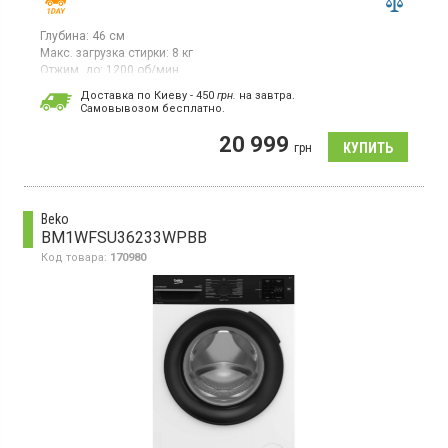
Глубина:
46 см
Макс. загрузка стирки:
8 кг
Отжим, до:
1200 об/мин
Гарантия:
24 мес
Доставка по Киеву - 450
грн.
на завтра.
Cамовывозом бесплатно.
Стиральная машина с фронтальной загрузкой 8 кг,
максимальная скорость отжима 1200 об/мин, инверторный
20 999
двигатель, большой дисплей, защита от детей, отсрочка
грн
старта, 15 программ, класс энергопотребления A (новый
стандарт), инверторный двигатель EcoSilence
Drive, VarioPerfect
Beko
BM1WFSU36233WPBB
Код товара:
170980