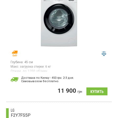
Глубина:
45 см
Макс. загрузка стирки:
6 кг
Отжим, до:
1200 об/мин
Гарантия:
12 мес
Доставка по Киеву - 450
грн.
2-3 дня.
Cамовывозом бесплатно.
Стиральная машина с фронтальной загрузкой 6 кг,
максимальная скорость отжима 1200 об/мин, инверторный
11 900
двигатель, цифровой дисплей, 15 программ, защита от детей,
грн
отсрочка старта, функция пар, функция удаления пятен
LG
F2Y7FS5P