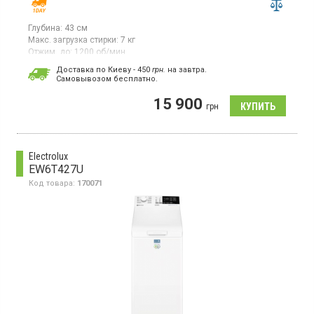
Глубина:
43 см
Макс. загрузка стирки:
7 кг
Отжим, до:
1200 об/мин
Гарантия:
12 мес
Доставка по Киеву - 450
грн.
на завтра.
Cамовывозом бесплатно.
Стиральная машина с фронтальной загрузкой 7 кг,
максимальная скорость отжима 1200 об/мин, класс
15 900
энергопотребления А+++, инверторный двигатель, LED
грн
дисплей, 12 программ, защита от детей, отсрочка старта,
функция пар, функция антисминание
Electrolux
EW6T427U
Код товара:
170071