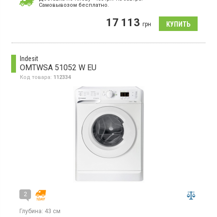
Cамовывозом бесплатно.
Стиральная машина с фронтальной загрузкой стирка белья 6,5
кг, максимальная скорость отжима 1200 об/мин, класс
17 113
энергопотребления A+++, 10 программ, LED дисплей, Smart
грн
управление, защита от детей, отсрочка старта 3-19
ч, инверторный двигатель с прямым приводом, функция
пар Steam, дозагрузка белья, защита от перепадов
напряжения
Indesit
OMTWSA 51052 W EU
Код товара:
112334
2
Глубина:
43 см