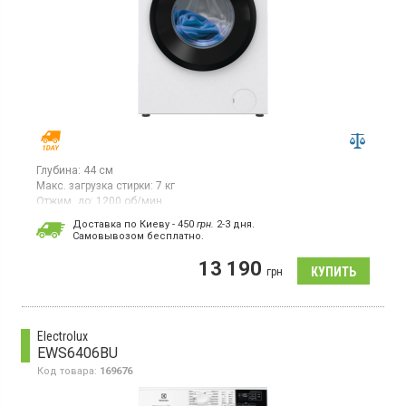
Глубина:
44 см
Макс. загрузка стирки:
7 кг
Отжим, до:
1200 об/мин
Гарантия:
24 мес
Доставка по Киеву - 450
грн.
2-3 дня.
Cамовывозом бесплатно.
Стиральная машина с фронтальной загрузкой макс. 7 кг, отжим
1200 об/мин, 15 программ, инверторный двигатель, функция
13 190
пара, программа самоочистки.
грн
Electrolux
EWS6406BU
Код товара:
169676