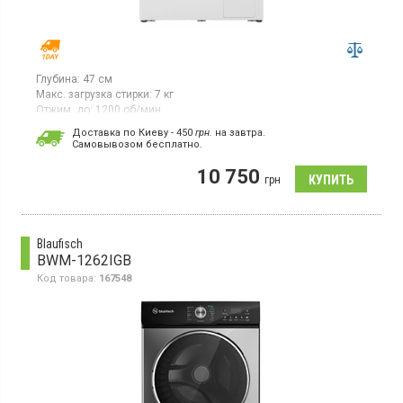
Глубина:
47 см
Макс. загрузка стирки:
7 кг
Отжим, до:
1200 об/мин
Стиральная машина с фронтальной загрузкой белья 7 кг,
Доставка по Киеву - 450
грн.
на завтра.
максимальная скорость отжима 1200 об/мин, LED дисплей,
Cамовывозом бесплатно.
16 программ, дисплей, защита от детей, отсрочка старта до 24
ч, функция пар, инверторный двигатель, глубина 47 см
10 750
грн
Blaufisch
BWM-1262IGB
Код товара:
167548