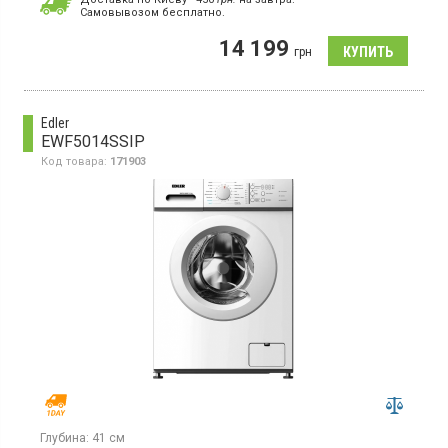
Cамовывозом бесплатно.
Стиральная машина с фронтальной загрузкой 7 кг,
максимальная скорость отжима 1200 об/мин, 10 программ,
14 199
дисплей, защита от детей, отсрочка старта, функция пар,
грн
инверторный двигатель
Edler
EWF5014SSIP
Код товара:
171903
Глубина:
41 см