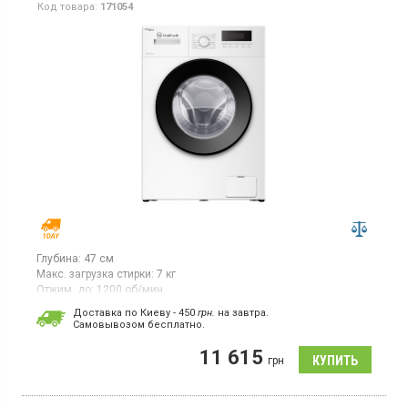
Код товара:
171054
Глубина:
47 см
Макс. загрузка стирки:
7 кг
Отжим, до:
1200 об/мин
Стиральная машина с фронтальной загрузкой белья 7 кг,
Доставка по Киеву - 450
грн.
на завтра.
максимальная скорость отжима 1200 об/мин, LED дисплей,
Cамовывозом бесплатно.
16 программ, дисплей, защита от детей, отсрочка старта до 24
ч, функция пар, инверторный двигатель, глубина 47 см
11 615
грн