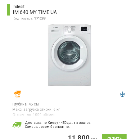
Indesit
IM 640 MY TIME UA
Код товара:
171288
Глубина:
45 см
Макс. загрузка стирки:
6 кг
Отжим, до:
1000 об/мин
Гарантия:
12 мес
Доставка по Киеву - 450
грн.
на завтра.
Cамовывозом бесплатно.
Стиральная машина с фронтальной загрузкой 6 кг,
максимальная скорость отжима 1000 об/мин, инверторный
11 800
двигатель, цифровой дисплей, 15 программ, защита от детей,