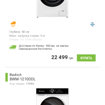
Глубина:
48 см
Макс. загрузка стирки:
9 кг
Отжим, до:
1200 об/мин
Гарантия:
12 мес
Доставка по Киеву - 450
грн.
на завтра.
Cамовывозом бесплатно.
Стиральная машина с фронтальной загрузкой белья 9 кг,
максимальная скорость отжима 1200 об/мин, LED
22 499
дисплей, Smart управление, 12 программ, защита от детей,
грн
отсрочка старта, функция пар, для аллергиков,
инверторный двигатель, прямой привод, дозагрузка белья,
защита от перепадов напряжения, глубина 47.5 см
Blaufisch
BWM-1210DDL
Код товара:
173953