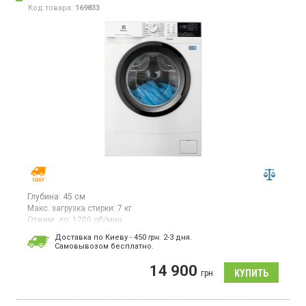
Код товара:
169833
Глубина:
45 см
Макс. загрузка стирки:
7 кг
Отжим, до:
1200 об/мин
Гарантия:
12 мес
Доставка по Киеву - 450
грн.
2-3 дня.
Cамовывозом бесплатно.
Стиральная машина с фронтальной загрузкой 7 кг, белого
цвета с черным люком. Максимальная скорость отжима 1200
14 900
об/мин, инверторный двигатель, небольшой LED-дисплей.
грн