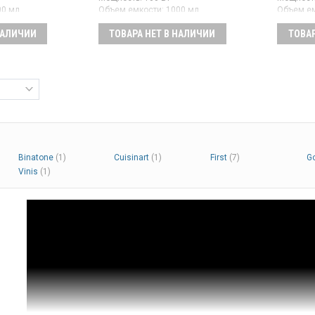
00 мл
Объем емкости:
1000 мл
Объем ем
Гарантия:
12 мес
Гарантия
НАЛИЧИИ
ТОВАРА НЕТ В НАЛИЧИИ
ТОВАР
роженица с
Автоматическая мороженница
Морожен
усом
с компрессором мощностью
компрес
100 Вт и объемом 1 л.
Вт и объ
ования.
Поддерживает
оснащена
 1,4 л,
дополнительную функцию
Подходит
алюминия.
приготовления йогурта,
йогурта,
оснащен звуковым сигналом и
коктейле
функцией автоотключения.
крышку с
Цвет – белый.
добавлен
части мо
посудом
белый.
Binatone
(1)
Cuisinart
(1)
First
(7)
G
Vinis
(1)