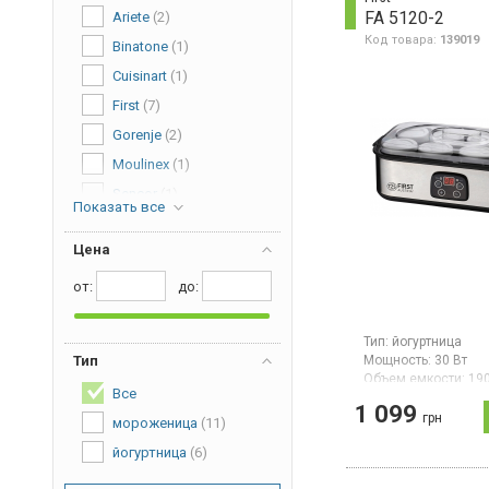
FA 5120-2
Ariete
(2)
Код товара:
139019
Binatone
(1)
Cuisinart
(1)
First
(7)
Gorenje
(2)
Moulinex
(1)
Sencor
(1)
Показать все
Severin
(1)
Цена
VINIS
(1)
от:
дo:
Тип:
йогуртница
Мощность:
30 Вт
Тип
Объем емкости:
19
Все
Гарантия:
12 мес
1 099
грн
Йогуртница, мощнос
мороженица
(11)
емкость 8 контейне
йогуртница
(6)
мл., электронное у
дисплей, таймер на
рабочая температур