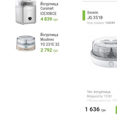
стеклянных банок 
Йогуртница
160 мл с крышками,
Cuisinart
система маркировк
Severin
ICE30BCE
«годен до», цифров
JG 3518
4 839
до 15 часов с авт
грн
отключением
Код товара:
166584
Йогуртница
Moulinex
YG 231E 32
2 792
грн
Тип:
йогуртница
Мощность:
13 Вт
Объем емкости:
15
Гарантия:
12 мес
1 636
грн
Йогуртница с мощно
общим объемом 1,0