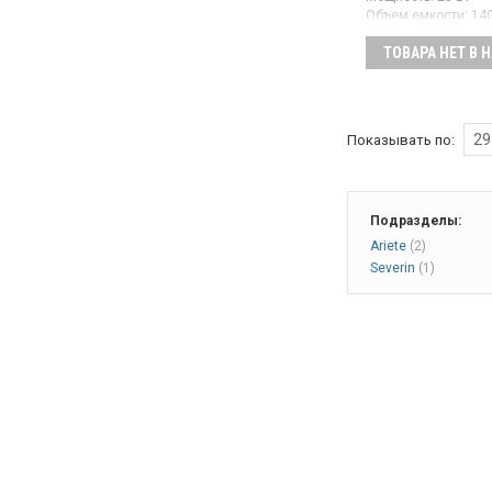
Объем емкости:
14
Гарантия:
36 мес
ТОВАРА НЕТ В 
Автоматическая мо
пластиковым корп
предназначена для
домашнего использ
Имеет чашу объемом
29
Показывать по:
изготовленную из 
Подразделы:
Ariete
(2)
Severin
(1)