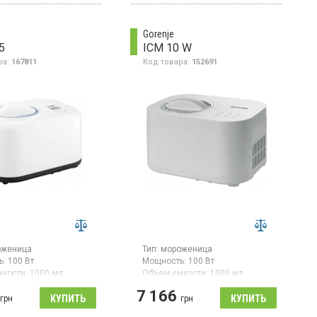
нного йогурта в
Поддерживает приготовление
 условиях.
сорбета, оснащенное
таймером и дисплеем. Цвет
Gorenje
корпуса – серый.
5
ICM 10 W
ра:
167811
Код товара:
152691
оженица
Тип:
мороженица
ь:
100 Вт
Мощность:
100 Вт
кости:
1000 мл
Объем емкости:
1000 мл
Гарантия:
24 мес
ическое мороженное
7 166
Страна производитель товара:
грн
грн
ю 100 Вт с
Китай
евой чашей объемом