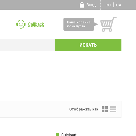
Вход
RU
UA
Ваша корзина
Callback
пока пуста
Отображать как:
Cuisinart