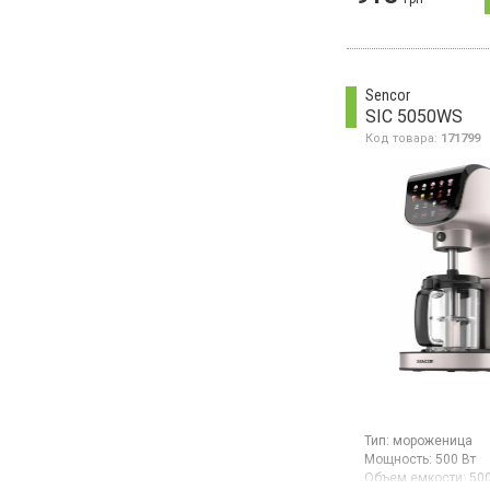
управление,
производительность
1050 гр, 7 стеклянн
стаканчиков по 150
световой индикатор
термостат 40-45ºС,
Sencor
пластикаовая крыш
SIC 5050WS
Код товара:
171799
Тип:
мороженица
Мощность:
500 Вт
Объем емкости:
50