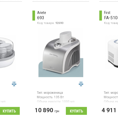
замороже
объемом
домашних
и даты
Ariete
First
ой таймер
693
FA-510
оматическим
Код товара:
92690
Код това
Тип:
мороженица
Тип:
мор
Мощность:
135 Вт
Мощност
0 мл
Объем емкости:
1000 мл
Объем ем
Гарантия:
12 мес
Автомат
10 890
4 911
Страна производитель товара:
грн
мощность
стью 13 Вт,
Китай
алюмини
5 л. В