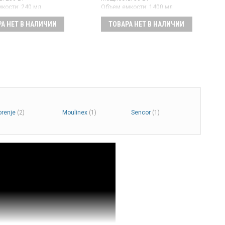
кости:
240 мл
Объем емкости:
1400 мл
:
36 мес
Гарантия:
36 мес
А НЕТ В НАЛИЧИИ
ТОВАРА НЕТ В НАЛИЧИИ
ица автоматическая с
Мороженица, автоматическое
сором, мощностью 250
приготовление мягкого
емом 240 мл,
мороженого, йогурта и сорбета.
 тремя жестянками.
Объем чаши 1,4л, материал
 для приготовления
корпуса пластик, чаша из
 сорбета и молочных
нержавеющей стали с двойной
й. Имеет дисплей,
изоляцией и охлаждающим
 отверстием для
гелем.
ия ингредиентов,
жно мыть в
оечной машине. Цвет
orenje
(2)
Moulinex
(1)
Sencor
(1)