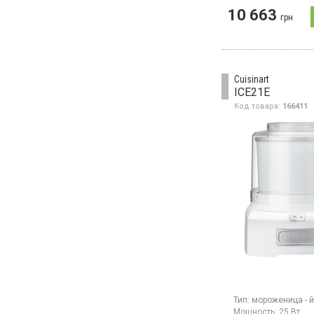
Мороженица мощно
10 663
грн
Вт позволяет готов
жесткое мороженое,
замороженный йогур
широкий выбор дру
холодных десертов
напитков.
Cuisinart
ICE21E
Код товара:
166411
Тип:
мороженица - й
Мощность:
25 Вт