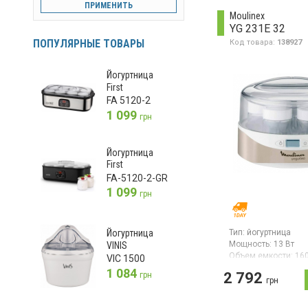
ПРИМЕНИТЬ
автоматическое от
Moulinex
YG 231E 32
ПОПУЛЯРНЫЕ ТОВАРЫ
Код товара:
138927
Йогуртница
First
FA 5120-2
1 099
грн
Йогуртница
First
FA-5120-2-GR
1 099
грн
Тип:
йогуртница
Йогуртница
Мощность:
13 Вт
VINIS
Объем емкости:
16
VIC 1500
Гарантия:
24 мес
1 084
2 792
грн
Страна производите
грн
Китай
Йогуртница, мощност