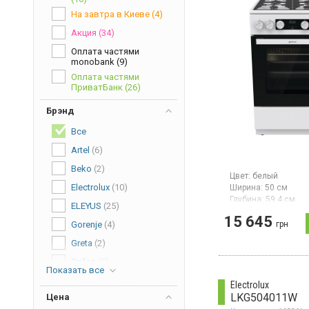
На завтра в Киеве
(4)
Акция
(34)
Оплата частями
monobank
(9)
Оплата частями
ПриватБанк
(26)
Брэнд
Все
Artel
(6)
Beko
(2)
Цвет:
белый
Electrolux
(10)
Ширина:
50 см
Глубина:
59,4 см
ELEYUS
(25)
Гарантия:
24 мес
15 645
грн
Gorenje
(4)
Газовая плита, шир
4 конфорки с газ-к
Greta
(2)
электроподжигом, 
духовка объемом 67
Grifon
(5)
газовый гриль,
Показать все
дисплей, электрон
Hansa
(18)
Electrolux
программатор IconL
LKG504011W
Цена
Houser
(3)
поворотные регулят