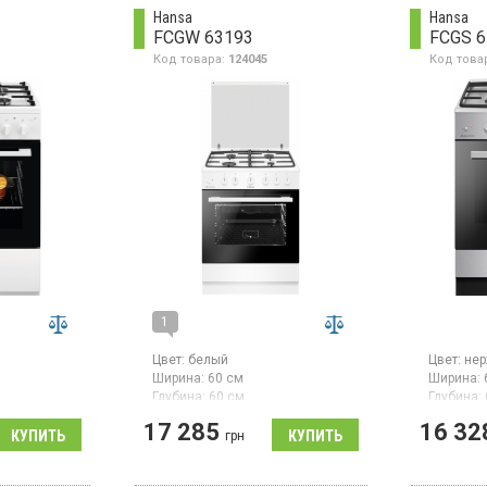
ли.
механическое управление,
чугунные
Hansa
Hansa
ема газ-
ширина 50 см, цвет белый.
духовка 
FCGW 63193
FCGS 6
контроле
электрич
Код товара:
124045
Код това
нагрев, 
минутник
поверхно
цвет нер
1
Цвет:
белый
Цвет:
не
Ширина:
60 см
Ширина:
Глубина:
60 см
Глубина:
Гарантия:
12 мес
Гарантия
17 285
16 32
Страна производитель товара:
Страна п
грн
Польша
Польша
Газовая плита, газовая
Газовая 