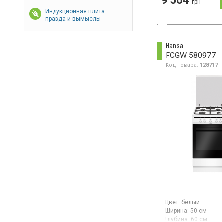
9 564
грн
газ-контролем, эм
решетки, духовка 
Индукционная плита:
л, газ-контроль духо
правда и вымыслы
металлическая кры
ширина 50 см,
цвет коричневый
Hansa
FCGW 580977
Код товара:
128717
Цвет:
белый
Ширина:
50 см
Глубина:
60 см