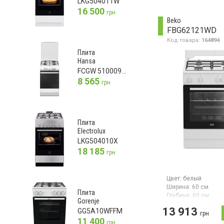
LKG504011W
16 500
грн
Beko
FBG62121WD
Код товара:
164894
Плита
Hansa
FCGW 510009D1
8 565
грн
Плита
Electrolux
LKG504010X
18 185
грн
Цвет:
белый
Ширина:
60 см
Плита
Глубина:
60 см
Gorenje
Гарантия:
36 мес
13 913
GG5A10WFFM
грн
Газовая плита с м
11 400
грн
управлением и ме