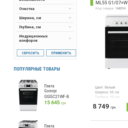
ML55 G1/07+W
каталитическая эм
Код товара:
168234
Очистка
Ширина, см
Глубина, см
Индукционных
конфорок
СБРОСИТЬ
ПРИМЕНИТЬ
ПОПУЛЯРНЫЕ ТОВАРЫ
Плита
Цвет:
белый
Gorenje
Ширина:
50 см
GGI5C21WF-B
Глубина:
50 см
15 645
грн
Газовая плита с м
8 749
грн
управлением обор
варочной поверхно
эмалированным ос
четырьмя газовым
конфорками с реше
Плита