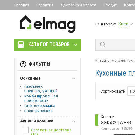
Главная
Гарантия
Доставка и оплата
Кредит
Конт
Киев
Ваш город:
КАТАЛОГ ТОВАРОВ
Интернет-магазин тех
ФИЛЬТРЫ
Кухонные п
Основные
газовые с
электродуховкой
по
Сортировать
комбинированная
поверхность
стеклокерамика
электрические
Gorenje
Акции и новинки
GGI5C21WF-B
Код товара:
165306
Бесплатная доставка
(10)