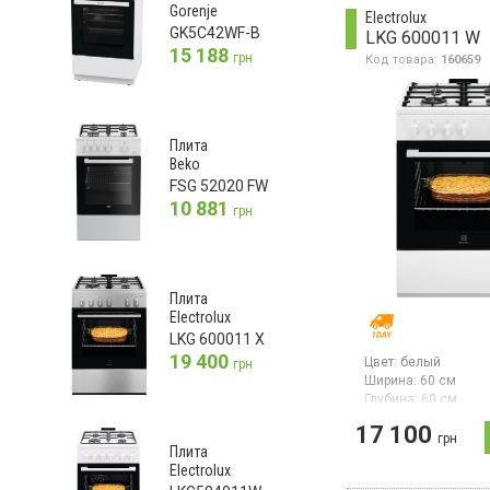
эмалированной ста
Gorenje
Electrolux
Предусмотрена сист
GK5C42WF-B
LKG 600011 W
контроля.
15 188
грн
Код товара:
160659
Плита
Beko
FSG 52020 FW
10 881
грн
Плита
Electrolux
LKG 600011 X
19 400
Цвет:
белый
грн
Ширина:
60 см
Глубина:
60 см
Гарантия:
12 мес
17 100
грн
Плита
Electrolux