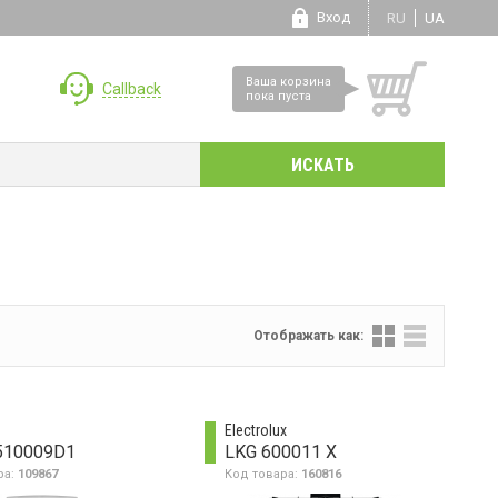
Вход
RU
UA
Ваша корзина
Callback
пока пуста
Отображать как:
Electrolux
510009D1
LKG 600011 X
ра:
109867
Код товара:
160816