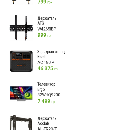
799
грн
Держатель
ATG
W4265IBP
999
грн
Зарядная станция
Bluetti
AC 180 P
46 375
грн
Телевизор
Ergo
32WHQ9200
7 499
грн
Держатель
Acclab
AL-FR20/F