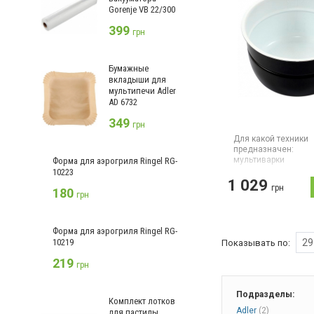
Gorenje VB 22/300
399
грн
Бумажные
вкладыши для
мультипечи Adler
AD 6732
349
грн
Для какой техники
предназначен:
мультиварки
Форма для аэрогриля Ringel RG-
Страна производите
10223
1 029
Китай
грн
180
грн
Чаша для мультива
Rotex.
Форма для аэрогриля Ringel RG-
29
10219
Показывать по:
219
грн
Подразделы:
Комплект лотков
Adler
(2)
для пастилы