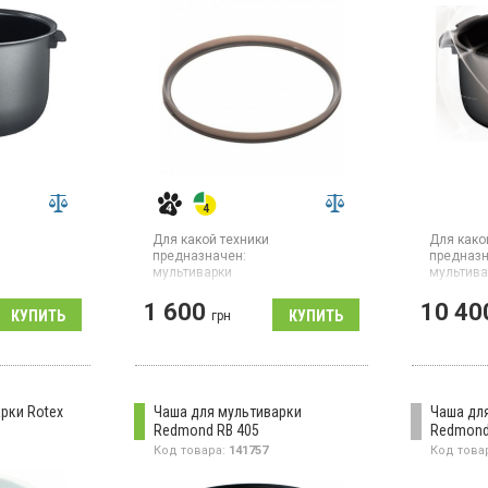
Для какой техники
Для како
предназначен:
предназн
мультиварки
мультива
Уплотнительное кольцо-
Чаша дл
1 600
10 40
прокладка крышки для
мультив
ша для
грн
мультиварок Cuckoo, материал
M1051F
 5 л,
силикон, диаметр 22.4 см,
амическое
совместимые модели:
стенок
CUCKOO CMC-M1051F
опрочная
ть: RMC-
рки Rotex
Чаша для мультиварки
Чаша дл
Redmond RB 405
Redmond
Код товара:
141757
Код това