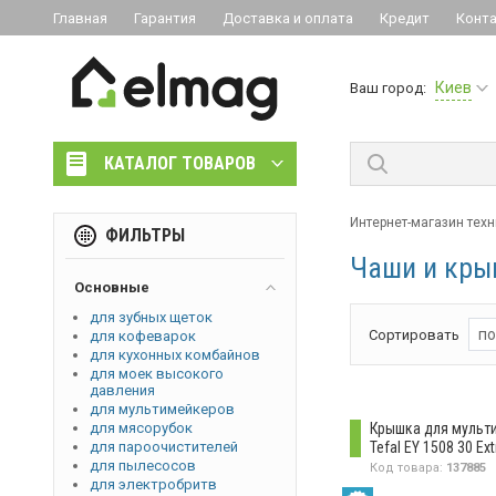
Главная
Гарантия
Доставка и оплата
Кредит
Конт
Киев
Ваш город:
КАТАЛОГ ТОВАРОВ
Интернет-магазин тех
ФИЛЬТРЫ
Чаши и кры
Основные
для зубных щеток
по
Сортировать
для кофеварок
для кухонных комбайнов
для моек высокого
давления
для мультимейкеров
для мясорубок
Крышка для мульт
для пароочистителей
Tefal EY 1508 30 Ext
для пылесосов
Код товара:
137885
для электробритв