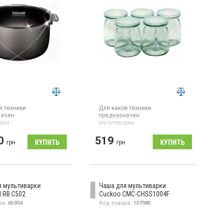
й техники
Для какой техники
ачен:
предназначен:
рки
мультиварки
Страна производитель товара:
я
0
519
Китай
арки CUCKOO CMC-
грн
грн
Стаканы для мультиварок
Rotex RAM02-G для
приготовления йогурта,
подходит для всех типов
мультиварок и скороварок.
я мультиварки
Чаша для мультиварки
 RB C502
Cuckoo CMC-CHSS1004F
ра:
65904
Код товара:
107985