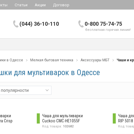
акты
Статьи
Акции
Договор
(044) 36-10-110
0-800 75-74-75
бесплатная горячая линия!
ники в Одессе
Мелкая бытовая техника
Аксессуары МБТ
Чаши и к
шки для мультиварок в Одессе
 популярности
иварки
Чаша для мультиварки
Чаша дл
ra Crisp
Cuckoo CMC-HE1055F
RIP 5018
Код товара:
102682
Код това