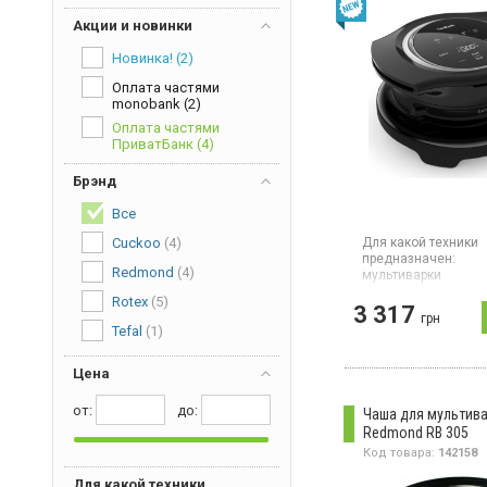
Акции и новинки
Новинка!
(2)
Оплата частями
monobank
(2)
Оплата частями
ПриватБанк
(4)
Брэнд
Все
Cuckoo
(4)
Для какой техники
предназначен:
Redmond
(4)
мультиварки
Страна производите
Rotex
(5)
3 317
Китай
грн
Tefal
(1)
Крышка для мультив
автоматические фу
цифровой дисплей,
Цена
автоотключение, р
режим.
от:
дo:
Чаша для мультив
Redmond RB 305
Код товара:
142158
Для какой техники