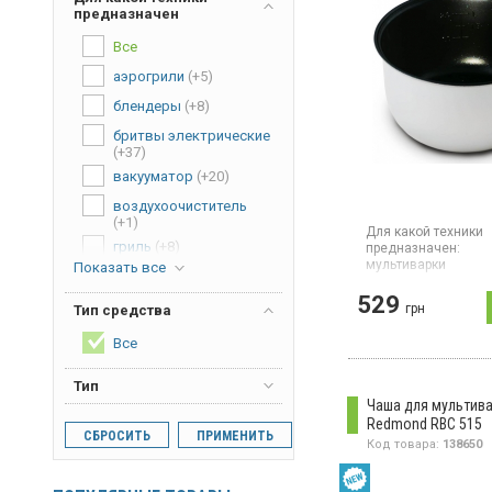
предназначен
Все
аэрогрили
(+5)
блендеры
(+8)
бритвы электрические
(+37)
вакууматор
(+20)
воздухоочиститель
(+1)
Для какой техники
гриль
(+8)
предназначен:
мультиварки
Показать все
зубные щетки
(+39)
Чаша для мультива
529
ирригатор
(+9)
3 л, антипригарное 
грн
Тип средства
цвет серый
кофеварки
(+24)
Все
кофемашины
(+16)
Тип
кулеры для воды
(+7)
Чаша для мультив
Redmond RBC 515
кухонные комбайны
СБРОСИТЬ
ПРИМЕНИТЬ
(+33)
Код товара:
138650
машинки для стрижки
и триммеры
(+4)