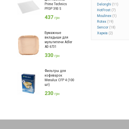
Prime Technics
Delonghi
(11)
PFDP 393 S
HotFrost
(7)
Moulinex
(1)
437
грн
Rotex
(19)
Sencor
(18)
Бумажные
Харків
(2)
вкладыши для
мультипечи Adler
AD 6731
330
грн
Фильтры для
кофеварок
Menalux CFP 4 (100
шт)
230
грн