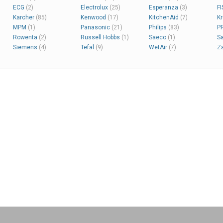
ECG
(2)
Electrolux
(25)
Esperanza
(3)
F
Karcher
(85)
Kenwood
(17)
KitchenAid
(7)
K
MPM
(1)
Panasonic
(21)
Philips
(83)
P
Rowenta
(2)
Russell Hobbs
(1)
Saeco
(1)
S
Siemens
(4)
Tefal
(9)
WetAir
(7)
Z