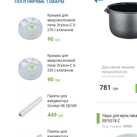
ПОПУЛЯРНЫЕ ТОВАРЫ
микроволновые печи
(+2)
мойки высокого
Крышка для
давления
(+19)
микроволновой
печи Эталон-С D-
мультиварки
(14)
270 с клапаном
мультимейкера
(+1)
90
грн
мультипечи
(+10)
мясорубки
(+8)
Крышка для
очистители
(+1)
микроволновой
печи Эталон-С D-
Для какой техники
пароочистители
(+12)
230 с клапаном
предназначен:
поломоечные машины
мультиварки
90
грн
(+1)
Гарантия:
0 мес
781
пылесосы
(+102)
Металлическая ча
грн
мультиварки, объем:
соковыжималка
(+1)
Пакеты для
антипригарное кер
вакууматора
покрытие, толщина 
стеклоочистители
(+2)
Gorenje VB 28/300
чаши – 2,3 мм, жар
ручка. Совместимос
сушки для продуктов
449
Чаша для мультива
грн
M90
(+9)
RIP5018-C
эпиляторы
(+2)
Код товара:
89825
Пакеты для
вакууматора