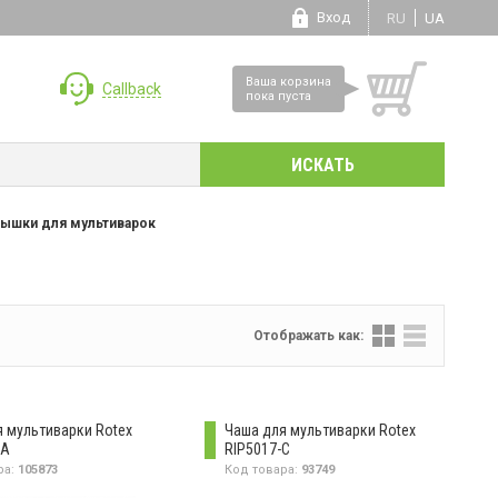
Вход
RU
UA
Ваша корзина
Callback
пока пуста
рышки для мультиварок
Отображать как:
я мультиварки Rotex
Чаша для мультиварки Rotex
 A
RIP5017-C
ра:
105873
Код товара:
93749