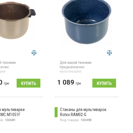
й техники
Для какой техники
ачен:
предназначен:
рки
мультиварки
Страна производитель товара:
 мультиварки
0
1 089
Китай
CMC-HJXT0804F
грн
грн
Чаша для мультиварки Rotex
RIP 5032 C
я мультиварки
Стаканы для мультиварок
CMC-M1051F
Rotex RAM02-G
ра:
102681
Код товара:
103498