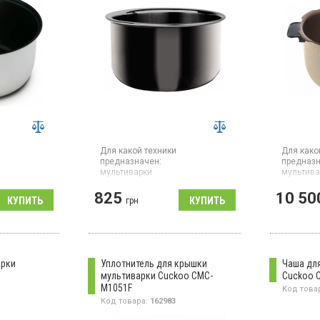
Для какой техники
Для како
предназначен:
предназн
мультиварки
мультива
Гарантия:
12 мес
рки, объем
Чаша для
825
10 50
покрытие,
CUCKOO 
Чаша объемом 5 л для
грн
приготовления в мультиварке
арки
Уплотнитель для крышки
Чаша дл
мультиварки Cuckoo CMC-
Cuckoo 
M1051F
Код това
Код товара:
162983