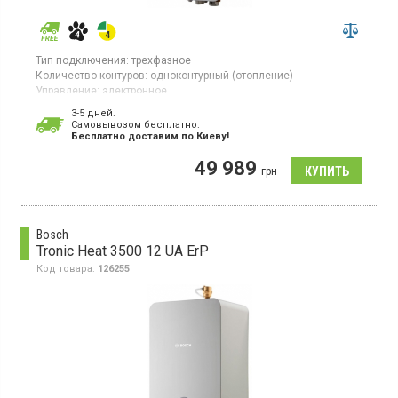
Тип подключения:
трехфазное
Количество контуров:
одноконтурный (отопление)
Управление:
электронное
Площадь обогрева:
40 кв.м
3-5 дней.
Тепловая мощность:
4 кВт
Cамовывозом бесплатно.
Гарантия:
24 мес
Бесплатно доставим по Киеву!
Страна производитель товара:
Чехия
49 989
Котел отопления, расширительный бак, электронное
грн
управление, стальной теплообменник, циркуляционный насос
Bosch
Tronic Heat 3500 12 UA ErP
Код товара:
126255