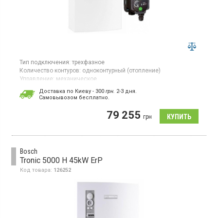
Тип подключения:
трехфазное
Количество контуров:
одноконтурный (отопление)
Управление:
механическое
Площадь обогрева:
300 кв.м
Доставка по Киеву - 300
грн.
2-3 дня.
Тепловая мощность:
30 кВт
Cамовывозом бесплатно.
Гарантия:
24 мес
Страна производитель товара:
Чехия
79 255
грн
Котел отопления, механическое управление, стальной
теплообменник, циркуляционный насос
Bosch
Tronic 5000 H 45kW ErP
Код товара:
126252