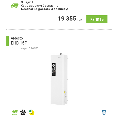
3-5 дней.
Тепловая мощность:
24 кВт
Cамовывозом бесплатно.
Бесплатно доставим по Киеву!
Котел отопления с сенсорным управлением, дисплей, таймер,
циркуляционный насос, самодиагностика
19 355
грн
Ardesto
EHB 15P
Код товара:
146021