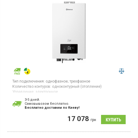
Тип подключения:
однофазное;
трехфазное
Количество контуров:
одноконтурный (отопление)
Управление:
электронное
Площадь обогрева:
120 кв.м
3-5 дней.
Тепловая мощность:
12 кВт
Cамовывозом бесплатно.
Страна производитель товара:
Китай
Бесплатно доставим по Киеву!
Котел отопления с электронным управлением, дисплей,
17 078
самодиагностика, 4 ступени мощности
грн