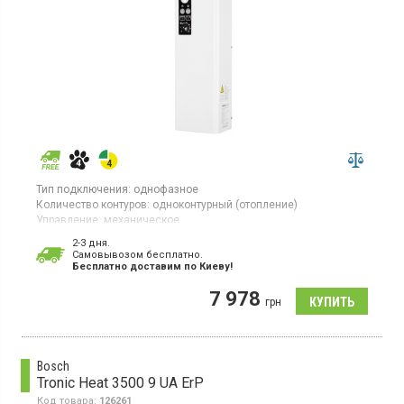
Тип подключения:
однофазное
Количество контуров:
одноконтурный (отопление)
Управление:
механическое
Тепловая мощность:
4,5 кВт
2-3 дня.
Гарантия:
24 мес
Cамовывозом бесплатно.
Страна производитель товара:
Украина
Бесплатно доставим по Киеву!
Электрический котел, одноконтурный, однофазное
7 978
подключение, регулировка мощности, возможность
грн
подключения внешнего термостата и программатора
Bosch
Tronic Heat 3500 9 UA ErP
Код товара:
126261