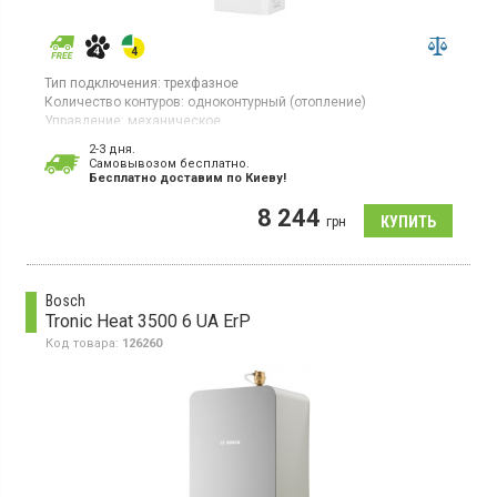
Тип подключения:
трехфазное
Количество контуров:
одноконтурный (отопление)
Управление:
механическое
Тепловая мощность:
9 кВт
2-3 дня.
Гарантия:
24 мес
Cамовывозом бесплатно.
Страна производитель товара:
Украина
Бесплатно доставим по Киеву!
Электрический котел, одноконтурный, трехфазное
8 244
подключение, регулировка мощности, возможность
грн
подключения внешнего термостата и программатора
Bosch
Tronic Heat 3500 6 UA ErP
Код товара:
126260