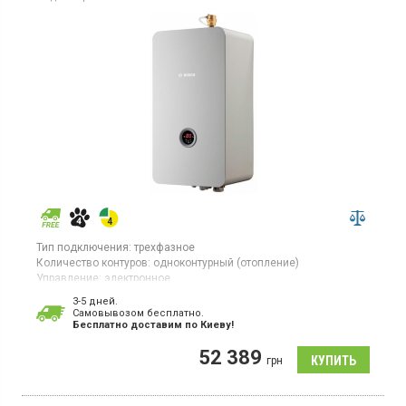
Тип подключения:
трехфазное
Количество контуров:
одноконтурный (отопление)
Управление:
электронное
Площадь обогрева:
90 кв.м
3-5 дней.
Тепловая мощность:
8,9 кВт
Cамовывозом бесплатно.
Гарантия:
24 мес
Бесплатно доставим по Киеву!
Страна производитель товара:
Чехия
52 389
Котел отопления, расширительный бак, электронное
грн
управление, стальной теплообменник, циркуляционный насос