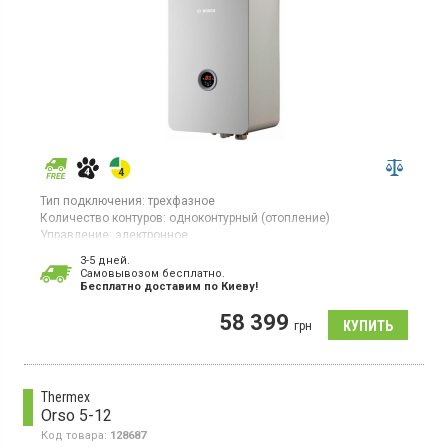
Тип подключения:
трехфазное
Количество контуров:
одноконтурный (отопление)
Управление:
электронное
Площадь обогрева:
180 кв.м
3-5 дней.
Тепловая мощность:
17,8 кВт
Cамовывозом бесплатно.
Гарантия:
24 мес
Бесплатно доставим по Киеву!
Страна производитель товара:
Чехия
58 399
Котел отопления, расширительный бак, электронное
грн
управление, стальной теплообменник, циркуляционный насос
Thermex
Orso 5-12
Код товара:
128687