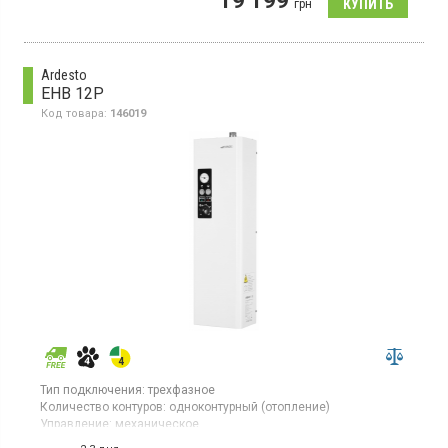
19 199
подключения ГВС и теплого пола, 3 режима мощности,
грн
дисплей
Ardesto
EHB 12P
Код товара:
146019
Тип подключения:
трехфазное
Количество контуров:
одноконтурный (отопление)
Управление:
механическое
Тепловая мощность:
12 кВт