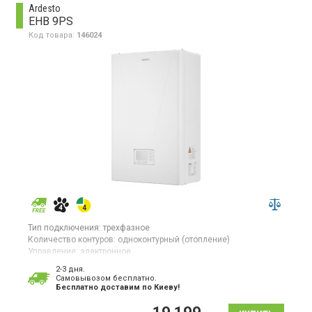
Ardesto
EHB 9PS
Код товара:
146024
Тип подключения:
трехфазное
Количество контуров:
одноконтурный (отопление)
Управление:
электронное
Тепловая мощность:
9 кВт
2-3 дня.
Гарантия:
24 мес
Cамовывозом бесплатно.
Страна производитель товара:
Украина
Бесплатно доставим по Киеву!
Котел электрический, одноконтурный, возможность