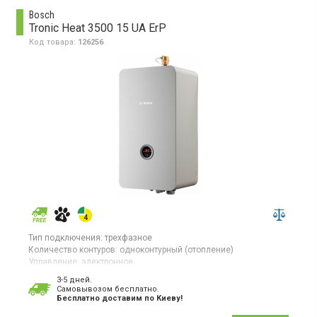
Bosch
Tronic Heat 3500 15 UA ErP
Код товара:
126256
Тип подключения:
трехфазное
Количество контуров:
одноконтурный (отопление)
Управление:
электронное
Площадь обогрева:
150 кв.м
3-5 дней.
Тепловая мощность:
14,9 кВт
Cамовывозом бесплатно.
Гарантия:
24 мес
Бесплатно доставим по Киеву!
Страна производитель товара:
Чехия