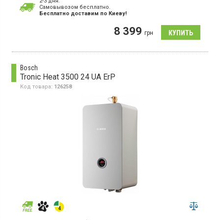
2-3 дня.
Гарантия:
24 мес
Cамовывозом бесплатно.
Страна производитель товара:
Украина
Бесплатно доставим по Киеву!
Котел электрический, одноконтурный, трехфазное
8 399
подключение, 3 режима мощности, 3 ТЭНа
грн
Bosch
Tronic Heat 3500 24 UA ErP
Код товара:
126258