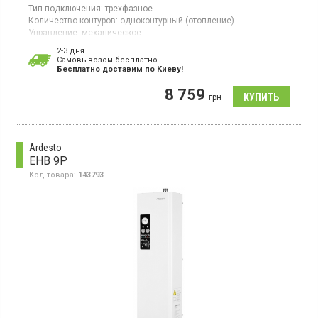
Тип подключения:
трехфазное
Количество контуров:
одноконтурный (отопление)
Управление:
механическое
Тепловая мощность:
15 кВт
2-3 дня.
Гарантия:
24 мес
Cамовывозом бесплатно.
Страна производитель товара:
Украина
Бесплатно доставим по Киеву!
Котел электрический, одноконтурный, трехфазное
8 759
подключение, 3 режима мощности, 3 ТЭНа
грн
Ardesto
EHB 9P
Код товара:
143793