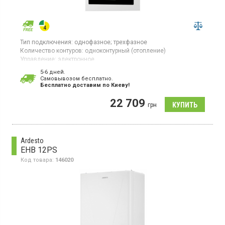
Тип подключения:
однофазное;
трехфазное
Количество контуров:
одноконтурный (отопление)
Управление:
электронное
Площадь обогрева:
60 кв.м
5-6 дней.
Тепловая мощность:
6 кВт
Cамовывозом бесплатно.
Страна производитель товара:
Китай
Бесплатно доставим по Киеву!
Котел отопления с сенсорным управлением, дисплей, таймер,
22 709
циркуляционный насос, самодиагностика
грн
Ardesto
EHB 12PS
Код товара:
146020