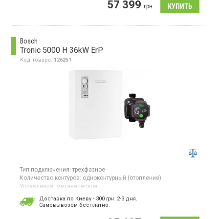
57 399
Котел отопления, расширительный бак, электронное
грн
управление, стальной теплообменник, циркуляционный насос
Bosch
Tronic 5000 H 36kW ErP
Код товара:
126251
Тип подключения:
трехфазное
Количество контуров:
одноконтурный (отопление)
Управление:
механическое
Площадь обогрева:
360 кв.м
Доставка по Киеву - 300
грн.
2-3 дня.
Тепловая мощность:
36 кВт
Cамовывозом бесплатно.
Гарантия:
24 мес