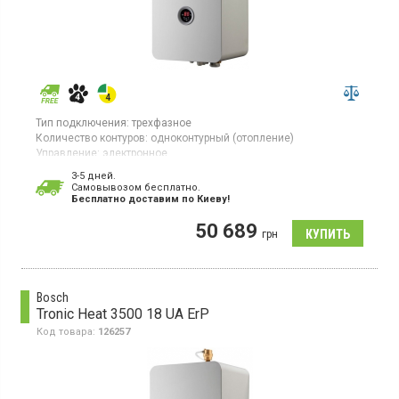
Тип подключения:
трехфазное
Количество контуров:
одноконтурный (отопление)
Управление:
электронное
Площадь обогрева:
48 кв.м
3-5 дней.
Тепловая мощность:
6 кВт
Cамовывозом бесплатно.
Гарантия:
24 мес
Бесплатно доставим по Киеву!
Страна производитель товара:
Чехия
50 689
Котел отопления, расширительный бак, электронное
грн
управление, стальной теплообменник, циркуляционный насос
Bosch
Tronic Heat 3500 18 UA ErP
Код товара:
126257