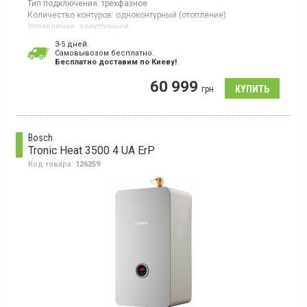
Тип подключения:
трехфазное
Количество контуров:
одноконтурный (отопление)
Управление:
электронное
Площадь обогрева:
240 кв.м
3-5 дней.
Тепловая мощность:
23,8 кВт
Cамовывозом бесплатно.
Гарантия:
24 мес
Бесплатно доставим по Киеву!
Страна производитель товара:
Чехия
60 999
Котел отопления, расширительный бак, электронное
грн
управление, стальной теплообменник, циркуляционный насос
Bosch
Tronic Heat 3500 4 UA ErP
Код товара:
126259