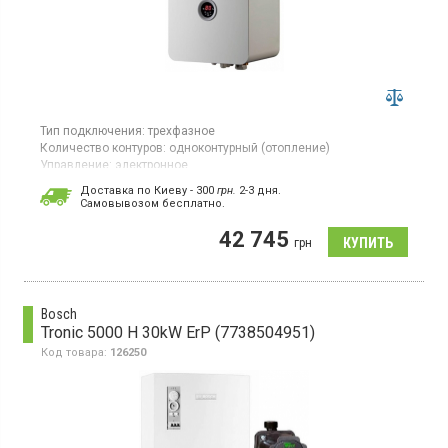
Тип подключения:
трехфазное
Количество контуров:
одноконтурный (отопление)
Управление:
электронное
Площадь обогрева:
120 кв.м
Доставка по Киеву - 300
грн.
2-3 дня.
Тепловая мощность:
11,9 кВт
Cамовывозом бесплатно.
Гарантия:
24 мес
Страна производитель товара:
Чехия
42 745
грн
Котел отопления, расширительный бак, электронное
управление, стальной теплообменник, циркуляционный насос
Bosch
Tronic 5000 H 30kW ErP (7738504951)
Код товара:
126250