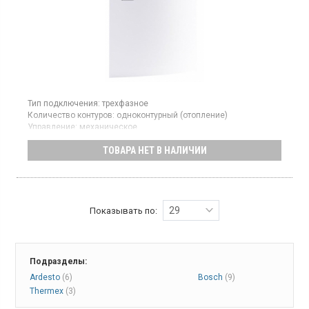
Тип подключения:
трехфазное
Количество контуров:
одноконтурный (отопление)
Управление:
механическое
Площадь обогрева:
450 кв.м
ТОВАРА НЕТ В НАЛИЧИИ
Тепловая мощность:
45 кВт
Гарантия:
24 мес
Страна производитель товара:
Чехия
Котел отопления, механическое управление, стальной
теплообменник, циркуляционный насос
29
Показывать по:
Подразделы:
Ardesto
(6)
Bosch
(9)
Thermex
(3)