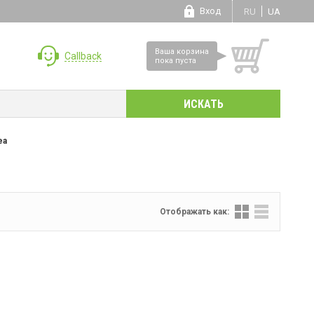
Вход
RU
UA
Ваша корзина
Callback
пока пуста
ea
Отображать как: