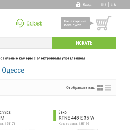
Вход
RU
UA
Ваша корзина
Callback
пока пуста
озильные камеры с электронным управлением
 Одессе
Отображать как:
chnics
Beko
 M
RFNE 448 E 35 W
ра:
174171
Код товара:
135192