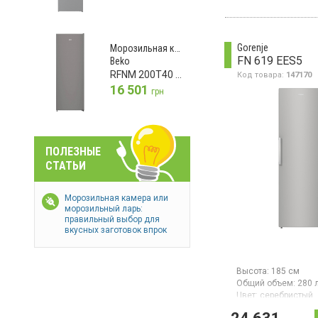
Китай
Морозильная каме
240 л, система NoFr
электронное управ
Gorenje
Морозильная камера
светодиодный дисп
FN 619 EES5
Beko
энергопотребления
RFNM 200T40 SN
Код товара:
147170
стандарт), 5 ящиков
программа EcoMode
16 501
грн
светодиодное осв
высота 172 см, цве
ПОЛЕЗНЫЕ
СТАТЬИ
Морозильная камера или
морозильный ларь:
правильный выбор для
вкусных заготовок впрок
Высота:
185 см
Общий объем:
280 
Цвет:
серебристый
Количество компре