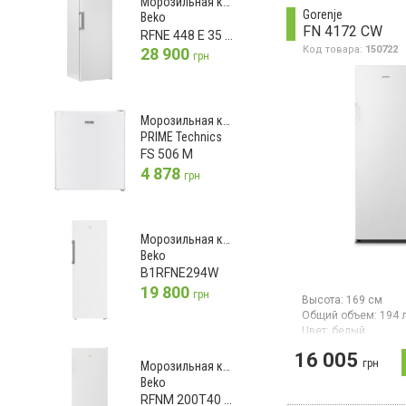
Морозильная камера
10 кг/сутки, класс
Gorenje
Beko
энергопотребления 
FN 4172 CW
RFNE 448 E 35 W
ное управление, LE
суперзаморозка, с
Код товара:
150722
28 900
грн
повышения темпера
перенавешиваемые
цвет серый
Морозильная камера
PRIME Technics
FS 506 M
4 878
грн
Морозильная камера
Beko
B1RFNE294W
19 800
грн
Высота:
169 см
Общий объем:
194 
Цвет:
белый
Количество компре
16 005
Гарантия:
24 мес
грн
Морозильная камера
Страна производите
Beko
Китай
RFNM 200T40 WN