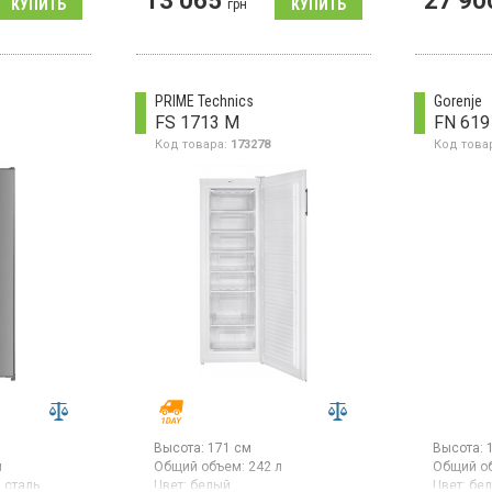
13 065
27 90
Гарантия
грн
Морозильная камера No Frost,
ль товара:
Страна п
объем 161 л, суперзаморозка,
Турция
электронное управление.
 NoFrost,
Морозил
 л, 7
объемом 
морозка,
заморажи
PRIME Technics
Gorenje
кое
система 
FS 1713 M
FN 619
диодное
автомати
Код товара:
173278
Код това
орный
электрон
светоди
индикато
компресс
замороз
Высота:
171 см
Высота:
л
Общий объем:
242 л
Общий о
 сталь
Цвет:
белый
Цвет:
бе