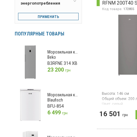
RFNM 200T40 
энергопотребления
Smart технологией,
инверторный компр
Код товара:
172855
освещение, суперз
ПРИМЕНИТЬ
металлическое охл
ледогенератор, дис
перенавешиваемые
высота 185.8 см, цв
ПОПУЛЯРНЫЕ ТОВАРЫ
серебристый
Морозильная камера
Beko
B3RFNE 314 XB
23 200
грн
Высота:
146 см
Морозильная камера
Общий объем:
200 
Blaufisch
Цвет:
серый
BFU-854
Количество компре
6 499
16 501
грн
Гарантия:
36 мес
грн
Морозильный шкаф 
NoFrost, общий объ
5 отделений (4 ящи
полка), мощность 