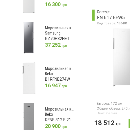
Морозильная камера
16 300
грн
объем 194 л, 6 отде
дверь, 5 ящиков), 
Gorenje
управление, класс
FN 617 EEW5
энергопотребления
Код товара:
156401
стандарт), быстрая
Морозильная камера
высота 169.1 см, ц
Samsung
RZ70H32HETUA
37 252
грн
Морозильная камера
Beko
B1RFNE274W
16 947
грн
Высота:
172 см
Общий объем:
240 
Морозильная камера
Цвет:
белый
Beko
Количество компре
RFNE 312 E 21 XB
18 512
Гарантия:
24 мес
грн
20 900
грн
Страна производите