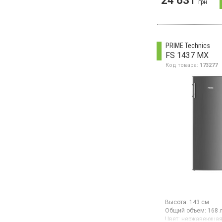
24 631
Гарантия:
24 мес
грн
Страна производите
Сербия
Морозильная камера
полезный объем 280
отделений, суперза
PRIME Technics
электромеханичес
FS 1437 MX
управление, свето
Код товара:
173277
освещение, инверт
компрессор.
Высота:
143 см
Общий объем:
168 
Цвет:
нержавеющая