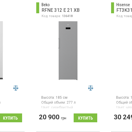
класс эн
замораживания 13 кг/сутки,
Beko
Hisense
(новый
A++, электрон
класс
RFNE 312 E 21 XB
FT3K3
стандарт
D дисплей,
энергопотребления Е (новый
управлен
игнализация
стандарт),
Код товара:
136418
Код това
цвет бел
туры,
механическое управление,
 двери,
цвет белый.
Высота:
185 см
Высота:
л
Общий объем:
277 л
Общий о
Цвет:
серебристый
Цвет:
чё
ссоров:
1
Количество компрессоров:
1
Количест
20 900
30 24
Гарантия:
36 мес
Гарантия
грн
ль товара:
Страна производитель товара:
Морозиль
Турция
системой