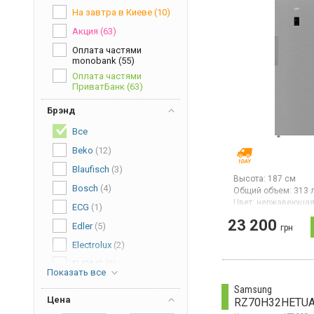
На завтра в Киеве
(10)
Акция
(63)
Оплата частями
monobank
(55)
Оплата частями
ПриватБанк
(63)
Брэнд
Все
Beko
(12)
Blaufisch
(3)
Высота:
187 см
Bosch
(4)
Общий объем:
313 
Цвет:
нержавеющая
ECG
(1)
Количество компре
23 200
Edler
(5)
Гарантия:
36 мес
грн
Морозильная камер
Electrolux
(2)
системой NoFrost, 
объём 313 л, 8 отде
ELEYUS
(2)
Показать все
мощность замораж
Gorenje
(12)
кг/сутки, класс
Samsung
энергопотребления 
Цена
RZ70H32HETU
Grunhelm
(1)
электронное управ