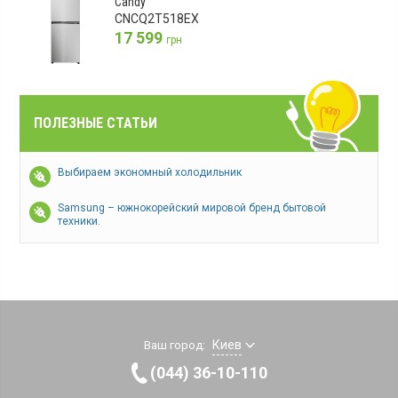
Candy
CNCQ2T518EX
17 599
грн
ПОЛЕЗНЫЕ СТАТЬИ
Выбираем экономный холодильник
Samsung – южнокорейский мировой бренд бытовой
техники.
Киев
Ваш город:
(044) 36-10-110