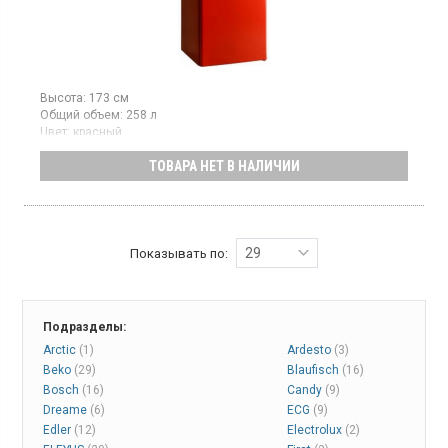
Высота:
173 см
Общий объем:
258 л
Цвет:
красный
Количество компрессоров:
1
ТОВАРА НЕТ В НАЛИЧИИ
Гарантия:
24 мес
Страна производитель товара:
Литва
Двухкамерный холодильник с верхней морозильной камерой,
объем 258 л, класс энергопотребления А++,
электромеханическое управление, быстрая заморозка,
терморегулятор, антибактериальная защита, высота 172.5 см,
29
Показывать по:
цвет красный
Подразделы:
Arctic
(1)
Ardesto
(3)
Beko
(29)
Blaufisch
(16)
Bosch
(16)
Candy
(9)
Dreame
(6)
ECG
(9)
Edler
(12)
Electrolux
(2)