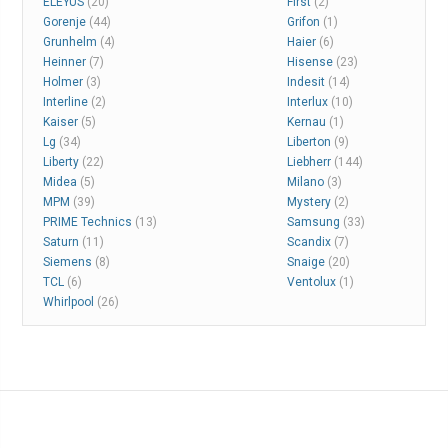
ELEYUS
(20)
First
(2)
Gorenje
(44)
Grifon
(1)
Grunhelm
(4)
Haier
(6)
Heinner
(7)
Hisense
(23)
Holmer
(3)
Indesit
(14)
Interline
(2)
Interlux
(10)
Kaiser
(5)
Kernau
(1)
Lg
(34)
Liberton
(9)
Liberty
(22)
Liebherr
(144)
Midea
(5)
Milano
(3)
MPM
(39)
Mystery
(2)
PRIME Technics
(13)
Samsung
(33)
Saturn
(11)
Scandix
(7)
Siemens
(8)
Snaige
(20)
TCL
(6)
Ventolux
(1)
Whirlpool
(26)