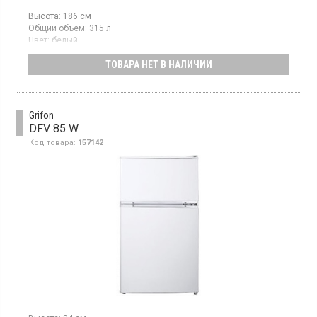
Высота:
186 см
Общий объем:
315 л
Цвет:
белый
Количество компрессоров:
1
ТОВАРА НЕТ В НАЛИЧИИ
Гарантия:
30 мес
Двухкамерный холодильник с нижней морозильной камерой,
общий объем 315 л, класс энергопотребления А+,
механическое управление, светодиодное освещение, высота
186 см, цвет белый
Grifon
DFV 85 W
Код товара:
157142