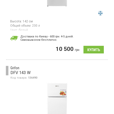
Высота:
142 см
Общий объем:
230 л
Цвет:
белый
Количество компрессоров:
1
Доставка по Киеву - 600
грн.
4-5 дней.
Cамовывозом бесплатно.
Двухкамерный холодильник без морозильной камерой, объем
205 л, капельная разморозка, механическое управление,
10 500
высота 142 см, цвет белый
грн
Grifon
DFV 143 W
Код товара:
136490