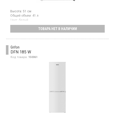
Высота:
51 см
Общий объем:
41 л
Цвет:
белый
Количество компрессоров:
1
ТОВАРА НЕТ В НАЛИЧИИ
Гарантия:
30 мес
Компактный холодильник, объем 41 л, класс
энергопотребления А+, механическое управление, ручное
размораживание, габарити (ВхШхГ): 51x44x47 см, цвет белый.
Grifon
DFN 185 W
Код товара:
150061