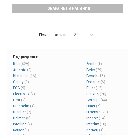
Количество компрессоров:
1
ТОВАРА НЕТ В НАЛИЧИИ
Двухкамерный холодильник с нижней морозильной камерой,
объем 285 л, система No Frost, класс энергопотребления F
(новый стандарт), электронное управление, высота 180 см,
цвет белый.
29
Показывать по:
Подразделы:
Все
(629)
Arctic
(1)
Ardesto
(3)
Beko
(29)
Blaufisch
(16)
Bosch
(16)
Candy
(9)
Dreame
(6)
ECG
(9)
Edler
(12)
Electrolux
(2)
ELEYUS
(20)
First
(2)
Gorenje
(44)
Grunhelm
(4)
Haier
(6)
Heinner
(7)
Hisense
(23)
Holmer
(3)
Indesit
(14)
Interline
(2)
Interlux
(10)
Kaiser
(5)
Kernau
(1)