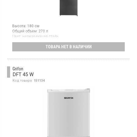
Высота:
180 см
Общий объем:
270 л
Цвет:
нержавеющая сталь
Количество компрессоров:
1
ТОВАРА НЕТ В НАЛИЧИИ
Двухкамерный холодильник No Frost с нижней морозильной
камерой, объем 270 л, электронное управление, стеклянные
полки.
Grifon
DFT 45 W
Код товара:
151134