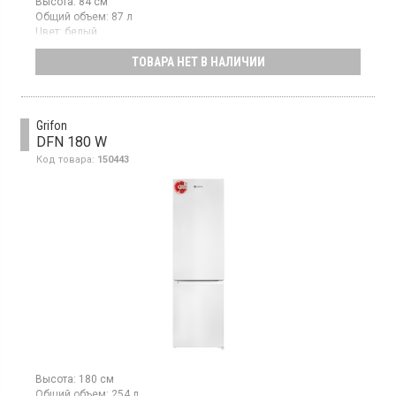
Высота:
84 см
Общий объем:
87 л
Цвет:
белый
Количество компрессоров:
1
ТОВАРА НЕТ В НАЛИЧИИ
Двухкамерный холодильник с верхней морозильной камерой,
общий объем 87 л, класс энергопотребления А+, статическая
система размораживания, механическое управление, высота
83.7 см, цвет белый
Grifon
DFN 180 W
Код товара:
150443
Высота:
180 см
Общий объем:
254 л