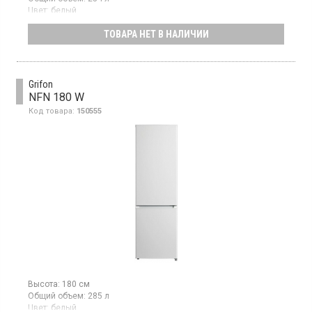
Цвет:
белый
Количество компрессоров:
1
ТОВАРА НЕТ В НАЛИЧИИ
Двухкамерный холодильник с нижней морозильной камерой,
общий объем 254 л, класс энергопотребления F (новый
стандарт), механическое управление, высота 180 см, цвет
белый
Grifon
NFN 180 W
Код товара:
150555
Высота:
180 см
Общий объем:
285 л
Цвет:
белый